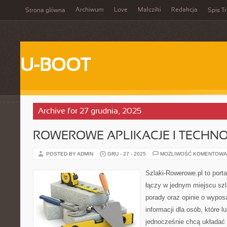
Archiwum
Love
Malcziki
Redakcja
Strona główna
Spis Tr
U-BOOT
Archive for 27 grudnia, 2025
ROWEROWE APLIKACJE I TECHN
POSTED BY ADMIN
GRU - 27 - 2025
MOŻLIWOŚĆ KOMENTOWA
Szlaki-Rowerowe.pl to porta
łączy w jednym miejscu szl
porady oraz opinie o wypos
informacji dla osób, które lu
jednocześnie chcą układać