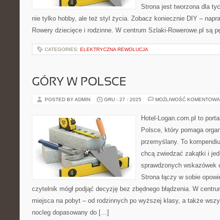
Strona jest tworzona dla ty
nie tylko hobby, ale też styl życia. Zobacz koniecznie DIY – napr
Rowery dziecięce i rodzinne. W centrum Szlaki-Rowerowe.pl są pę
CATEGORIES:
ELEKTRYCZNA REWOLUCJA
GÓRY W POLSCE
POSTED BY ADMIN
GRU - 27 - 2025
MOŻLIWOŚĆ KOMENTOWA
Hotel-Logan.com.pl to port
Polsce, który pomaga orga
przemyślany. To kompendiu
chcą zwiedzać zakątki i je
sprawdzonych wskazówek d
Strona łączy w sobie opowi
czytelnik mógł podjąć decyzję bez zbędnego błądzenia. W centru
miejsca na pobyt – od rodzinnych po wyższej klasy, a także wsz
nocleg dopasowany do […]