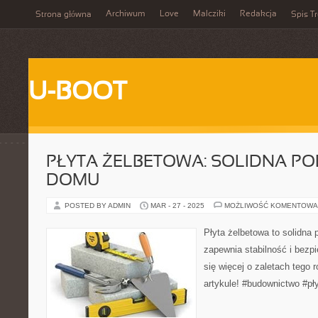
Archiwum
Love
Malcziki
Redakcja
Strona główna
Spis Tr
U-BOOT
PŁYTA ŻELBETOWA: SOLIDNA P
DOMU
POSTED BY ADMIN
MAR - 27 - 2025
MOŻLIWOŚĆ KOMENTOWA
Płyta żelbetowa to solidna
zapewnia stabilność i bezp
się więcej o zaletach tego
artykule! #budownictwo #p