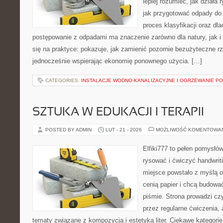
lepiej rozumieć, jak działa
jak przygotować odpady do 
proces klasyfikacji oraz dl
postępowanie z odpadami ma znaczenie zarówno dla natury, jak i 
się na praktyce: pokazuje, jak zamienić pozornie bezużyteczne r
jednocześnie wspierając ekonomię ponownego użycia. […]
CATEGORIES:
INSTALACJE WODNO-KANALIZACYJNE I OGRZEWANIE 
SZTUKA W EDUKACJI I TERAPII
POSTED BY ADMIN
LUT - 21 - 2026
MOŻLIWOŚĆ KOMENTOWA
Elfiki777 to pełen pomysłów
rysować i ćwiczyć handwrit
miejsce powstało z myślą o 
cenią papier i chcą budowa
piśmie. Strona prowadzi czy
przez regularne ćwiczenia,
tematy związane z kompozycją i estetyką liter. Ciekawe kategorie 