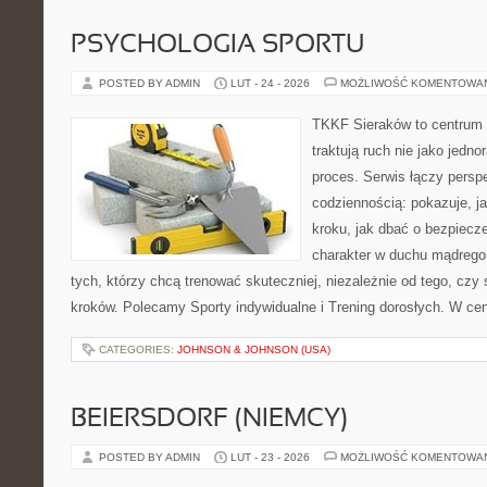
PSYCHOLOGIA SPORTU
POSTED BY ADMIN
LUT - 24 - 2026
MOŻLIWOŚĆ KOMENTOWA
TKKF Sieraków to centrum w
traktują ruch nie jako jedno
proces. Serwis łączy pers
codziennością: pokazuje, j
kroku, jak dbać o bezpiecze
charakter w duchu mądrego 
tych, którzy chcą trenować skuteczniej, niezależnie od tego, czy
kroków. Polecamy Sporty indywidualne i Trening dorosłych. W cen
CATEGORIES:
JOHNSON & JOHNSON (USA)
BEIERSDORF (NIEMCY)
POSTED BY ADMIN
LUT - 23 - 2026
MOŻLIWOŚĆ KOMENTOWA