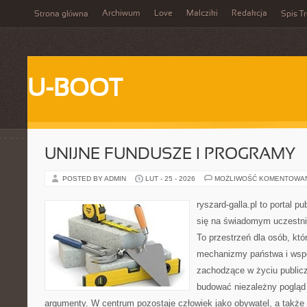
Archiwum
Love
Malcziki
Redakcja
Strona główna
Spis Tr
U-BOOT
UNIJNE FUNDUSZE I PROGRAMY
POSTED BY ADMIN
LUT - 25 - 2026
MOŻLIWOŚĆ KOMENTOWA
ryszard-galla.pl to portal p
się na świadomym uczestni
To przestrzeń dla osób, kt
mechanizmy państwa i wspó
zachodzące w życiu public
budować niezależny pogląd 
argumenty. W centrum pozostaje człowiek jako obywatel, a także 