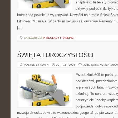
znajdziesz tu teksty prowad
sztywny podręcznik, tylko 
które chcą pewniej ją wykonywać. Nowości na stronie Śpiew Sol
Filmowa i Musicale. W centrum serwisu są kluczowe elementy mu
[…]
CATEGORIES:
PRZEGLĄDY I RANKINGI
ŚWIĘTA I UROCZYSTOŚCI
POSTED BY ADMIN
LUT - 15 - 2026
MOŻLIWOŚĆ KOMENTOWA
Przedszkole309 to portal 
nad dziećmi, przedszkolom 
w pierwszych latach rozwoj
szkolnej. To centrum wiedz
nauczyciele i osoby wspier
podpowiedzi dotyczące cod
rozwoju dziecka od wieku wczesnodziecięcego aż po pierwsze lat