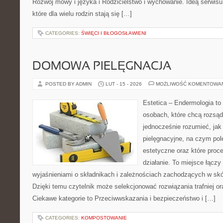
Rozwój mowy i języka i Rodzicielstwo i wychowanie. Ideą serwisu
które dla wielu rodzin stają się […]
CATEGORIES:
ŚWIĘCI I BŁOGOSŁAWIENI
DOMOWA PIELĘGNACJA
POSTED BY ADMIN
LUT - 15 - 2026
MOŻLIWOŚĆ KOMENTOWA
Estetica – Endermologia to 
osobach, które chcą rozsąd
jednocześnie rozumieć, jak 
pielęgnacyjne, na czym po
estetyczne oraz które proc
działanie. To miejsce łączy
wyjaśnieniami o składnikach i zależnościach zachodzących w skó
Dzięki temu czytelnik może selekcjonować rozwiązania trafniej or
Ciekawe kategorie to Przeciwwskazania i bezpieczeństwo i […]
CATEGORIES:
KOMPOSTOWANIE