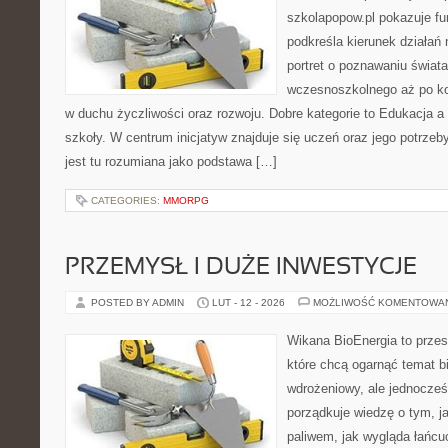
szkolapopow.pl pokazuje fu
podkreśla kierunek działań n
portret o poznawaniu świat
wczesnoszkolnego aż po ko
w duchu życzliwości oraz rozwoju. Dobre kategorie to Edukacja a
szkoły. W centrum inicjatyw znajduje się uczeń oraz jego potrze
jest tu rozumiana jako podstawa […]
CATEGORIES:
MMORPG
PRZEMYSŁ I DUŻE INWESTYCJE
POSTED BY ADMIN
LUT - 12 - 2026
MOŻLIWOŚĆ KOMENTOWA
Wikana BioEnergia to przes
które chcą ogarnąć temat b
wdrożeniowy, ale jednocześ
porządkuje wiedzę o tym, j
paliwem, jak wygląda łańcu