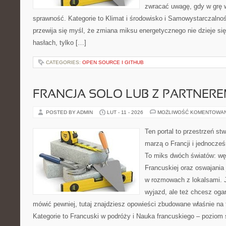
zwracać uwagę, gdy w grę 
sprawność. Kategorie to Klimat i środowisko i Samowystarczalnoś
przewija się myśl, że zmiana miksu energetycznego nie dzieje się
hasłach, tylko […]
CATEGORIES:
OPEN SOURCE I GITHUB
FRANCJA SOLO LUB Z PARTNER
POSTED BY ADMIN
LUT - 11 - 2026
MOŻLIWOŚĆ KOMENTOWA
Ten portal to przestrzeń st
marzą o Francji i jednocześn
To miks dwóch światów: wę
Francuskiej oraz oswajania
w rozmowach z lokalsami. 
wyjazd, ale też chcesz ogar
mówić pewniej, tutaj znajdziesz opowieści zbudowane właśnie n
Kategorie to Francuski w podróży i Nauka francuskiego – poziom