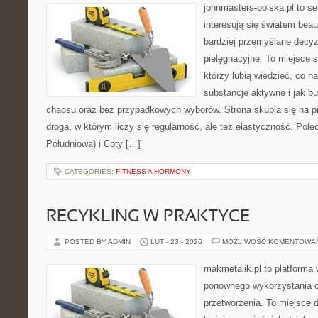
johnmasters-polska.pl to se
interesują się światem bea
bardziej przemyślane decy
pielęgnacyjne. To miejsce 
którzy lubią wiedzieć, co na
substancje aktywne i jak b
chaosu oraz bez przypadkowych wyborów. Strona skupia się na pi
droga, w którym liczy się regularność, ale też elastyczność. Pol
Południowa) i Coty […]
CATEGORIES:
FITNESS A HORMONY
RECYKLING W PRAKTYCE
POSTED BY ADMIN
LUT - 23 - 2026
MOŻLIWOŚĆ KOMENTOWA
makmetalik.pl to platforma
ponownego wykorzystania or
przetworzenia. To miejsce d