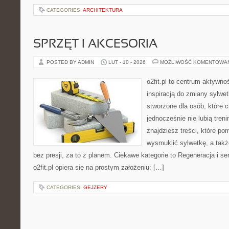
CATEGORIES:
ARCHITEKTURA
SPRZĘT I AKCESORIA
POSTED BY ADMIN
LUT - 10 - 2026
MOŻLIWOŚĆ KOMENTOWA
o2fit.pl to centrum aktywno
inspiracją do zmiany sylwetk
stworzone dla osób, które 
jednocześnie nie lubią treni
znajdziesz treści, które p
wysmuklić sylwetkę, a tak
bez presji, za to z planem. Ciekawe kategorie to Regeneracja i sen
o2fit.pl opiera się na prostym założeniu: […]
CATEGORIES:
GEJZERY