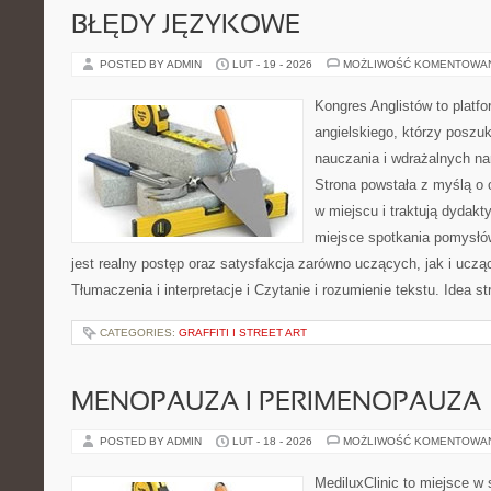
BŁĘDY JĘZYKOWE
POSTED BY ADMIN
LUT - 19 - 2026
MOŻLIWOŚĆ KOMENTOWA
Kongres Anglistów to platfo
angielskiego, którzy posz
nauczania i wdrażalnych na
Strona powstała z myślą o 
w miejscu i traktują dydakt
miejsce spotkania pomysłów 
jest realny postęp oraz satysfakcja zarówno uczących, jak i ucz
Tłumaczenia i interpretacje i Czytanie i rozumienie tekstu. Idea st
CATEGORIES:
GRAFFITI I STREET ART
MENOPAUZA I PERIMENOPAUZA
POSTED BY ADMIN
LUT - 18 - 2026
MOŻLIWOŚĆ KOMENTOWA
MediluxClinic to miejsce w 