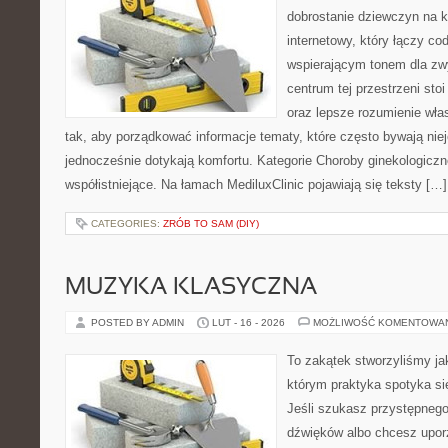
dobrostanie dziewczyn na k
internetowy, który łączy c
wspierającym tonem dla z
centrum tej przestrzeni sto
oraz lepsze rozumienie wła
tak, aby porządkować informacje tematy, które często bywają nie
jednocześnie dotykają komfortu. Kategorie Choroby ginekologiczn
współistniejące. Na łamach MediluxClinic pojawiają się teksty […]
CATEGORIES:
ZRÓB TO SAM (DIY)
MUZYKA KLASYCZNA
POSTED BY ADMIN
LUT - 16 - 2026
MOŻLIWOŚĆ KOMENTOWA
To zakątek stworzyliśmy ja
którym praktyka spotyka si
Jeśli szukasz przystępneg
dźwięków albo chcesz upo