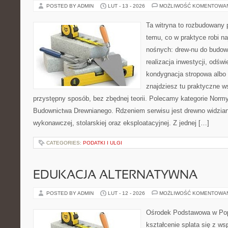
POSTED BY ADMIN
LUT - 13 - 2026
MOŻLIWOŚĆ KOMENTOWA
Ta witryna to rozbudowany 
temu, co w praktyce robi na
nośnych: drew-nu do budowy.
realizacja inwestycji, odśw
kondygnacja stropowa albo
znajdziesz tu praktyczne 
przystępny sposób, bez zbędnej teorii. Polecamy kategorie Normy,
Budownictwa Drewnianego. Rdzeniem serwisu jest drewno widzian
wykonawczej, stolarskiej oraz eksploatacyjnej. Z jednej […]
CATEGORIES:
PODATKI I ULGI
EDUKACJA ALTERNATYWNA
POSTED BY ADMIN
LUT - 12 - 2026
MOŻLIWOŚĆ KOMENTOWA
Ośrodek Podstawowa w Pop
kształcenie splata się z ws