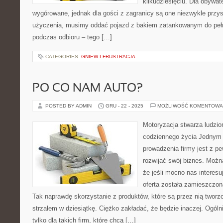
kilkudziesięciu. Dla obywat
wygórowane, jednak dla gości z zagranicy są one niezwykle przys
użyczenia, musimy oddać pojazd z bakiem zatankowanym do pełna,
podczas odbioru – tego […]
CATEGORIES:
GNIEW I FRUSTRACJA
PO CO NAM AUTO?
POSTED BY ADMIN
GRU - 22 - 2025
MOŻLIWOŚĆ KOMENTOWA
Motoryzacja stwarza ludzio
codziennego życia Jednym 
prowadzenia firmy jest z pe
rozwijać swój biznes. Możn
że jeśli mocno nas interesu
oferta została zamieszczon
Tak naprawdę skorzystanie z produktów, które są przez nią twor
strzałem w dziesiątkę. Ciężko zakładać, że będzie inaczej. Ogólni
tylko dla takich firm, które chcą […]