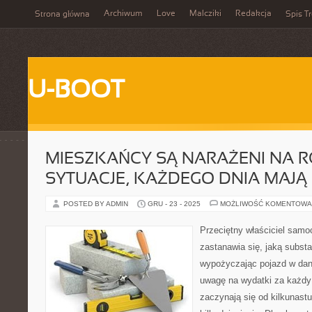
Archiwum
Love
Malcziki
Redakcja
Strona główna
Spis Tr
U-BOOT
MIESZKAŃCY SĄ NARAŻENI NA 
SYTUACJE, KAŻDEGO DNIA MAJĄ
POSTED BY ADMIN
GRU - 23 - 2025
MOŻLIWOŚĆ KOMENTOWA
Przeciętny właściciel sam
zastanawia się, jaką subst
wypożyczając pojazd w dane
uwagę na wydatki za każdy
zaczynają się od kilkunast