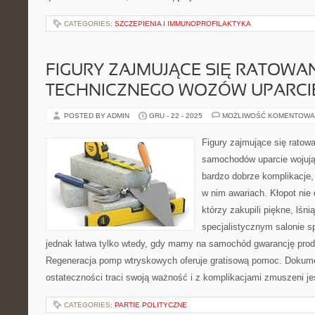
CATEGORIES:
SZCZEPIENIA I IMMUNOPROFILAKTYKA
FIGURY ZAJMUJĄCE SIĘ RATOWA
TECHNICZNEGO WOZÓW UPARCI
POSTED BY ADMIN
GRU - 22 - 2025
MOŻLIWOŚĆ KOMENTOWA
Figury zajmujące się rato
samochodów uparcie wojują
bardzo dobrze komplikacje
w nim awariach. Kłopot nie
którzy zakupili piękne, lśni
specjalistycznym salonie 
jednak łatwa tylko wtedy, gdy mamy na samochód gwarancję pr
Regeneracja pomp wtryskowych oferuje gratisową pomoc. Dokum
ostateczności traci swoją ważność i z komplikacjami zmuszeni j
CATEGORIES:
PARTIE POLITYCZNE