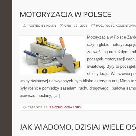
MOTORYZACJA W POLSCE
POSTED BY ADMIN
GRU - 22 - 2025
MOŻLIWOŚĆ KOMENTOWA
Motoryzacja w Polsce Zaró
całym globie motoryzacja jes
zauważalną na każdym krok
początek motoryzacji cechu
światowej. Były to począte
stolicy kraju, Warszawie p
wojny światowej uchwyconych było blisko czterysta aut. Mimo to
były różnice pomiędzy zasadami ruchu drogowego i budową sam
pierwsze machiny, […]
CATEGORIES:
PSYCHOLOGIA I GRY
JAK WIADOMO, DZISIAJ WIELE O