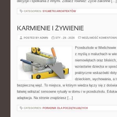
decyzje i spotkania z innymi. Zobacz również: Życie zakonne […]
CATEGORIES:
SYLWETKI ARCHITEKTÓW
KARMIENIE I ŻYWIENIE
POSTED BY ADMIN
STY - 29 - 2026
MOŻLIWOŚĆ KOMENTOWA
Przedszkole w Wielichowie 
z myślą o maluchach w wie
niemowlętach oraz bliskich
wzrastanie dziecka w spos
praktyczne wskazówki doty
dzieckiem, wychowania, a t
bezpieczną więź. To miejsce, w którym wiedza łączy się z doświ
łatwiej wdrażać sensowne rytuały w domu i w przedszkolu. Edukac
adaptacja. Na stronie znajdziesz […]
CATEGORIES:
PORADNIK DLA POCZĄTKUJĄCYCH