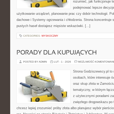
rozumieć, jak funkcjonuje te
podejmować lepsze decyzje
użytkowanie urządzeń, planowanie prac czy dobór technologii. P
dachowe i Systemy ogrzewania i chłodzenia. Strona koncentruje s
pustych haseł dostajesz mięsiste wskazówki. […]
CATEGORIES:
WYSKOCZMY
PORADY DLA KUPUJĄCYCH
POSTED BY ADMIN
LUT - 1 - 2026
MOŻLIWOŚĆ KOMENTOWAN
Strona Godziszewscy.pl to 
osobach, które interesuje ś
oraz skup złota w Zamościu 
tematyczny, w którym łączą
z użytecznymi poradami za
zwięzłego drogowskazu po t
chcesz lepiej zrozumieć próby złota albo planujesz wybór pierści