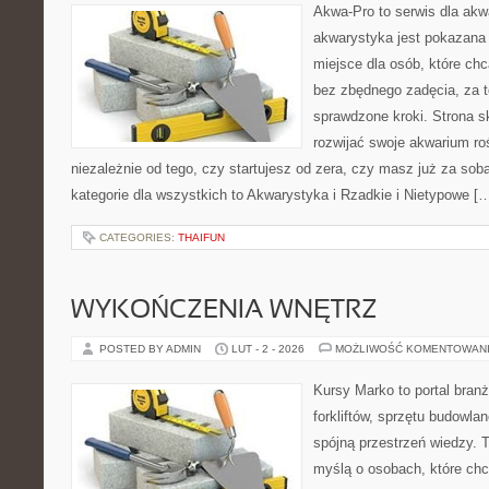
Akwa-Pro to serwis dla akw
akwarystyka jest pokazana 
miejsce dla osób, które ch
bez zbędnego zadęcia, za t
sprawdzone kroki. Strona s
rozwijać swoje akwarium roś
niezależnie od tego, czy startujesz od zera, czy masz już za sob
kategorie dla wszystkich to Akwarystyka i Rzadkie i Nietypowe [
CATEGORIES:
THAIFUN
WYKOŃCZENIA WNĘTRZ
POSTED BY ADMIN
LUT - 2 - 2026
MOŻLIWOŚĆ KOMENTOWAN
Kursy Marko to portal branż
forkliftów, sprzętu budowla
spójną przestrzeń wiedzy. 
myślą o osobach, które chc