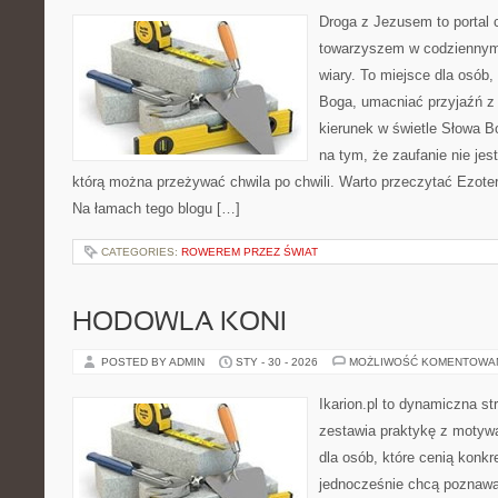
Droga z Jezusem to portal 
towarzyszem w codziennym
wiary. To miejsce dla osób,
Boga, umacniać przyjaźń 
kierunek w świetle Słowa Bo
na tym, że zaufanie nie jes
którą można przeżywać chwila po chwili. Warto przeczytać Ezote
Na łamach tego blogu […]
CATEGORIES:
ROWEREM PRZEZ ŚWIAT
HODOWLA KONI
POSTED BY ADMIN
STY - 30 - 2026
MOŻLIWOŚĆ KOMENTOWA
Ikarion.pl to dynamiczna st
zestawia praktykę z motyw
dla osób, które cenią konkr
jednocześnie chcą poznaw