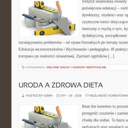
Instytut wspierania oświaty
poświęcona edukacji – cent
dyrektorzy, studenci oraz
użyteczne treści dotyczące
tworzony z myślą o tym, by
dydaktyczną, porządkować
rozwiązywaniu problemów – od spraw formalnych po tematy rozwo
Edukacja wczesnoszkolna i Wychowanie i pedagogika. W praktyce 
kompasu po realności oświatowej. Zamiast ogólników […]
CATEGORIES:
ZIELONE DACHY I OGRODY WERTYKALNE
URODA A ZDROWA DIETA
POSTED BY ADMIN
STY - 28 - 2026
MOŻLIWOŚĆ KOMENTOWA
Beat the boredom to przest
przegonić znużenie i zamie
chwilę dla siebie. To baza 
perfumach oraz emaliach p