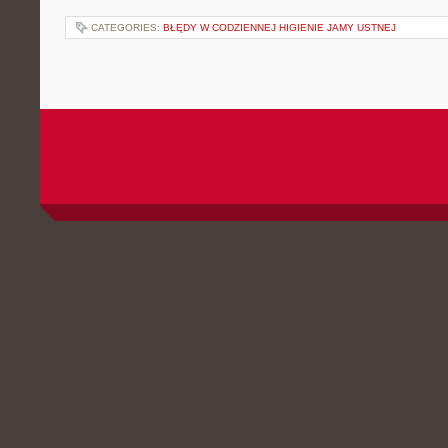
CATEGORIES:
BŁĘDY W CODZIENNEJ HIGIENIE JAMY USTNEJ