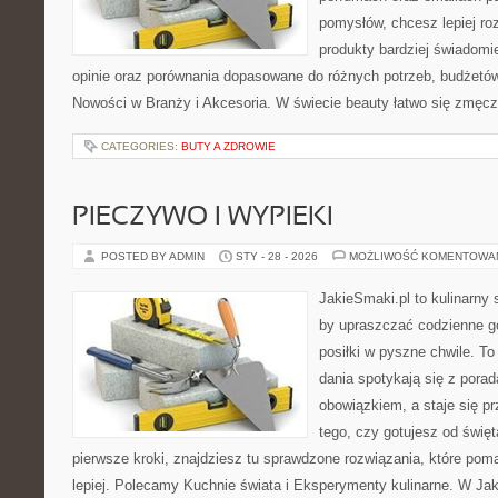
pomysłów, chcesz lepiej ro
produkty bardziej świadomie
opinie oraz porównania dopasowane do różnych potrzeb, budżetów 
Nowości w Branży i Akcesoria. W świecie beauty łatwo się zmęc
CATEGORIES:
BUTY A ZDROWIE
PIECZYWO I WYPIEKI
POSTED BY ADMIN
STY - 28 - 2026
MOŻLIWOŚĆ KOMENTOWA
JakieSmaki.pl to kulinarny s
by upraszczać codzienne g
posiłki w pyszne chwile. T
dania spotykają się z porad
obowiązkiem, a staje się p
tego, czy gotujesz od święt
pierwsze kroki, znajdziesz tu sprawdzone rozwiązania, które poma
lepiej. Polecamy Kuchnie świata i Eksperymenty kulinarne. W Jak