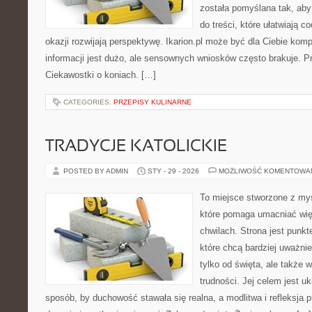
została pomyślana tak, aby
do treści, które ułatwiają c
okazji rozwijają perspektywę. Ikarion.pl może być dla Ciebie ko
informacji jest dużo, ale sensownych wniosków często brakuje. Pr
Ciekawostki o koniach. […]
CATEGORIES:
PRZEPISY KULINARNE
TRADYCJE KATOLICKIE
POSTED BY ADMIN
STY - 29 - 2026
MOŻLIWOŚĆ KOMENTOWA
To miejsce stworzone z myś
które pomaga umacniać wi
chwilach. Strona jest punkt
które chcą bardziej uważnie
tylko od święta, ale także 
trudności. Jej celem jest u
sposób, by duchowość stawała się realna, a modlitwa i refleksja 