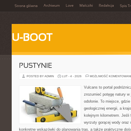
Archiwum
Love
Malcziki
Redakcja
Strona główna
Spis Tr
U-BOOT
PUSTYNIE
POSTED BY ADMIN
LUT - 4 - 2026
MOŻLIWOŚĆ KOMENTOWAN
Vulcans to portal podróżnic
zrozumieć potęgę natury w je
odsłonie. To miejsce, gdzie 
geologicznej energii, a kra
kolejnym kilometrem. Jeśli 
wyrzuty gorącej wody oraz 
konkretne wskazówki do planowania tras, a także praktyczne doś