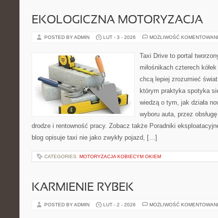
EKOLOGICZNA MOTORYZACJA
POSTED BY ADMIN
LUT - 3 - 2026
MOŻLIWOŚĆ KOMENTOWAN
Taxi Drive to portal tworzo
miłośnikach czterech kółek
chcą lepiej zrozumieć świa
którym praktyka spotyka się
wiedzą o tym, jak działa n
wyboru auta, przez obsługę 
drodze i rentowność pracy. Zobacz także Poradniki eksploatacyjne
blog opisuje taxi nie jako zwykły pojazd, […]
CATEGORIES:
MOTORYZACJA KOBIECYM OKIEM
KARMIENIE RYBEK
POSTED BY ADMIN
LUT - 2 - 2026
MOŻLIWOŚĆ KOMENTOWAN