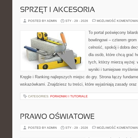
SPRZĘT I AKCESORIA
POSTED BY ADMIN
STY - 29 - 2026
MOŻLIWOŚĆ KOMENTOWA
To portal poświęcony bilard
bowlingowi – czterem grom p
celność, spokój i dobra dec
dla osób, które chcą grać h
tych, którzy mierzą wyżej: 
wyniki i turniejowe myślen
Kręgle i Ranking najlepszych miejsc do gry. Strona łączy fundam
wskazówkami. Znajdziesz tu treści, które wyjaśniają zasady oraz
CATEGORIES:
PORADNIKI I TUTORIALE
PRAWO OŚWIATOWE
POSTED BY ADMIN
STY - 29 - 2026
MOŻLIWOŚĆ KOMENTOWA