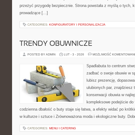
przeżyć przygodę bezpiecznie. Strona powstała z myślą o tych, k
prowadzące […]
CATEGORIES:
KONFIGURATORY I PERSONALIZACJA
TRENDY OBUWNICZE
POSTED BY ADMIN
LUT - 3 - 2026
MOŻLIWOŚĆ KOMENTOWAN
Spadlabuta to centrum stwo
zadbać o swoje obuwie w s
lubisz prezencję, dopasowa
ulubionych par, znajdziesz
konserwacji obuwia w najlep
kompleksowe podejście do 
codzienna dbałość o buty staje się łatwa, a efekty widać po krótk
w kulturze i sztuce i Zrównoważona moda i ekologiczne buty. Dobr
CATEGORIES:
MENU I CATERING