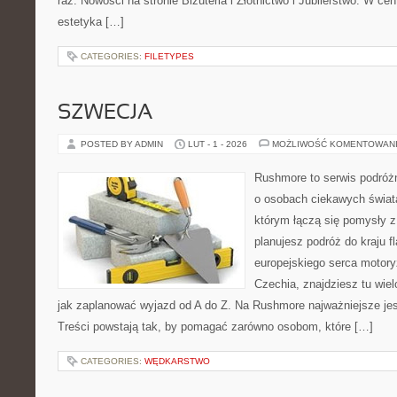
raz. Nowości na stronie Biżuteria i Złotnictwo i Jubilerstwo. W c
estetyka […]
CATEGORIES:
FILETYPES
SZWECJA
POSTED BY ADMIN
LUT - 1 - 2026
MOŻLIWOŚĆ KOMENTOWAN
Rushmore to serwis podróżn
o osobach ciekawych świata
którym łączą się pomysły z
planujesz podróż do kraju f
europejskiego serca motoryz
Czechia, znajdziesz tu wiel
jak zaplanować wyjazd od A do Z. Na Rushmore najważniejsze jes
Treści powstają tak, by pomagać zarówno osobom, które […]
CATEGORIES:
WĘDKARSTWO