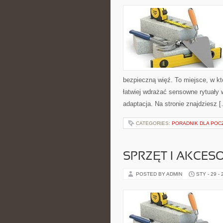
bezpieczną więź. To miejsce, w k
łatwiej wdrażać sensowne rytuały 
adaptacja. Na stronie znajdziesz 
CATEGORIES:
PORADNIK DLA POC
SPRZĘT I AKCES
POSTED BY ADMIN
STY - 29 -