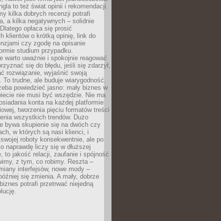
gla to też świat opinii i rekomendacji.
my kilka dobrych recenzji potrafi
a, a kilka negatywnych – solidnie
Dlatego opłaca się prosić
 klientów o krótką opinię, link do
cenzjami czy zgodę na opisanie
 formie studium przypadku.
e warto uważnie i spokojnie reagować
rzyznać się do błędu, jeśli się zdarzył,
ć rozwiązanie, wyjaśnić swoją
 To trudne, ale buduje wiarygodność.
zeba powiedzieć jasno: mały biznes w
iecie nie musi być wszędzie. Nie ma
siadania konta na każdej platformie
owej, tworzenia pięciu formatów treści
zenia wszystkich trendów. Dużo
ze bywa skupienie się na dwóch czy
ch, w których są nasi klienci, i
 swojej roboty konsekwentnie, ale po
co naprawdę liczy się w dłuższej
 to jakość relacji, zaufanie i spójność
imy, z tym, co robimy. Reszta –
miany interfejsów, nowe mody –
później się zmienia. A mały, dobrze
iznes potrafi przetrwać niejedną
lucję.