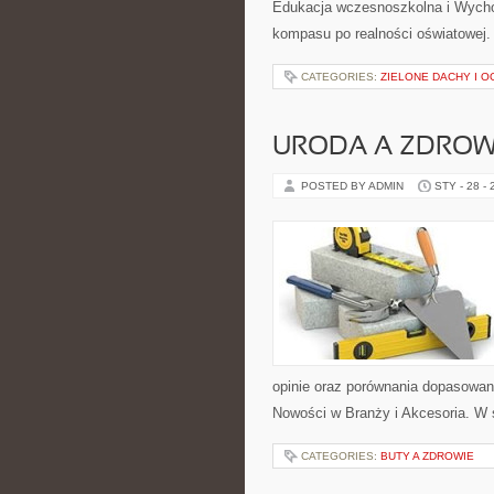
Edukacja wczesnoszkolna i Wychow
kompasu po realności oświatowej.
CATEGORIES:
ZIELONE DACHY I 
URODA A ZDROW
POSTED BY ADMIN
STY - 28 -
opinie oraz porównania dopasowane
Nowości w Branży i Akcesoria. W 
CATEGORIES:
BUTY A ZDROWIE