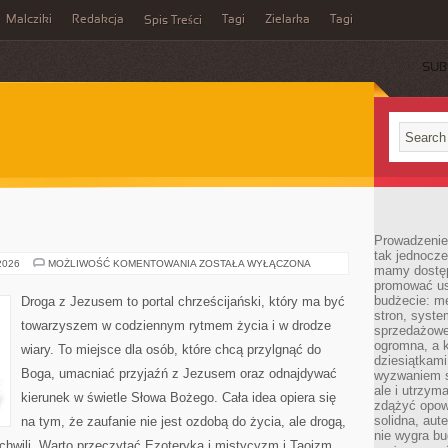
Malcziki
Redakcja
Tagi
Zielarka
Tagi
Spis Treści
SUB
Prowadzenie 
tak jednocześ
ŚWIĘTE
 2026
MOŻLIWOŚĆ KOMENTOWANIA
ZOSTAŁA WYŁĄCZONA
mamy dostęp
KSIĘGI
promować usł
budżecie: me
Droga z Jezusem to portal chrześcijański, który ma być
stron, syste
towarzyszem w codziennym rytmem życia i w drodze
sprzedażowe.
ogromna, a k
wiary. To miejsce dla osób, które chcą przylgnąć do
dziesiątkam
Boga, umacniać przyjaźń z Jezusem oraz odnajdywać
wyzwaniem st
ale i utrzym
kierunek w świetle Słowa Bożego. Cała idea opiera się
zdążyć opowi
solidna, aut
na tym, że zaufanie nie jest ozdobą do życia, ale drogą,
nie wygra bu
chwili. Warto przeczytać Ezoteryka i mistycyzm i Taoizm.