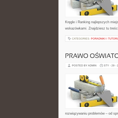
Kręgle i Ranking najlepszych miej
wskazówkami. Znajdziesz tu treści
CATEGORIES:
PORADNIKI I TUTOR
PRAWO OŚWIAT
POSTED BY ADMIN
STY - 29 -
rozwiązywaniu problemów – od spr