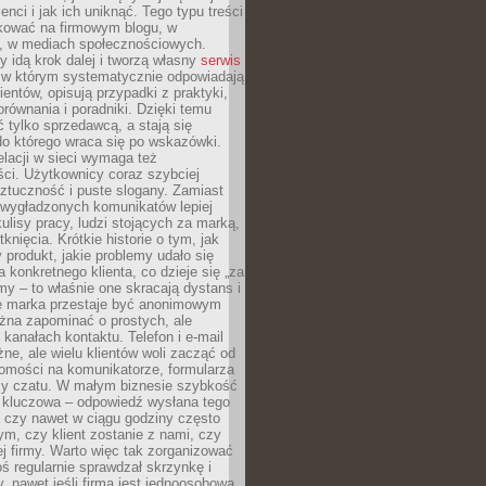
ienci i jak ich uniknąć. Tego typu treści
kować na firmowym blogu, w
e, w mediach społecznościowych.
my idą krok dalej i tworzą własny
serwis
w którym systematycznie odpowiadają
ientów, opisują przypadki z praktyki,
orównania i poradniki. Dzięki temu
ć tylko sprzedawcą, a stają się
do którego wraca się po wskazówki.
lacji w sieci wymaga też
ci. Użytkownicy coraz szybciej
ztuczność i puste slogany. Zamiast
 wygładzonych komunikatów lepiej
lisy pracy, ludzi stojących za marką,
knięcia. Krótkie historie o tym, jak
 produkt, jakie problemy udało się
a konkretnego klienta, co dzieje się „za
rmy – to właśnie one skracają dystans i
że marka przestaje być anonimowym
żna zapominać o prostych, ale
kanałach kontaktu. Telefon i e-mail
ne, ale wielu klientów woli zacząć od
domości na komunikatorze, formularza
czy czatu. W małym biznesie szybkość
a kluczowa – odpowiedź wysłana tego
 czy nawet w ciągu godziny często
ym, czy klient zostanie z nami, czy
j firmy. Warto więc tak zorganizować
oś regularnie sprawdzał skrzynkę i
, nawet jeśli firma jest jednoosobowa.