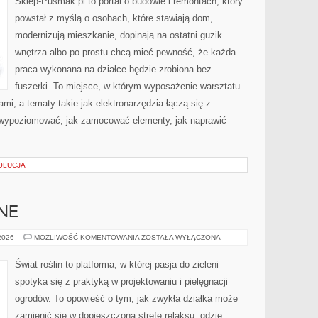
Sklep-Pusmak.pl to portal o budowie i remontach, który
powstał z myślą o osobach, które stawiają dom,
modernizują mieszkanie, dopinają na ostatni guzik
wnętrza albo po prostu chcą mieć pewność, że każda
praca wykonana na działce będzie zrobiona bez
fuszerki. To miejsce, w którym wyposażenie warsztatu
mi, a tematy takie jak elektronarzędzia łączą się z
 wypoziomować, jak zamocować elementy, jak naprawić
OLUCJA
NE
ROŚLINY
 2026
MOŻLIWOŚĆ KOMENTOWANIA
ZOSTAŁA WYŁĄCZONA
OZDOBNE
Świat roślin to platforma, w której pasja do zieleni
spotyka się z praktyką w projektowaniu i pielęgnacji
ogrodów. To opowieść o tym, jak zwykła działka może
zamienić się w dopieszczoną strefę relaksu, gdzie