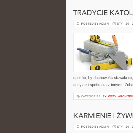
TRADYCJE KATOL
POSTED BY ADMIN
STY - 29 -
sposób, by duchowość stawała się 
decyzje i spotkania z innymi. Zob
CATEGORIES:
SYLWETKI ARCHITE
KARMIENIE I ŻYW
POSTED BY ADMIN
STY - 29 -