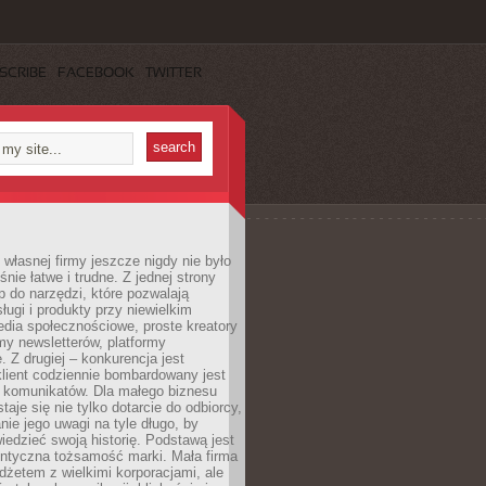
SCRIBE
FACEBOOK
TWITTER
własnej firmy jeszcze nigdy nie było
nie łatwe i trudne. Z jednej strony
 do narzędzi, które pozwalają
ugi i produkty przy niewielkim
dia społecznościowe, proste kreatory
my newsletterów, platformy
 Z drugiej – konkurencja jest
lient codziennie bombardowany jest
i komunikatów. Dla małego biznesu
aje się nie tylko dotarcie do odbiorcy,
anie jego uwagi na tyle długo, by
edzieć swoją historię. Podstawą jest
entyczna tożsamość marki. Mała firma
dżetem z wielkimi korporacjami, ale