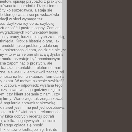
ientów, opisują przypadki z praktyki,
orównania i poradniki. Dzięki temu
ć tylko sprzedawcą, a stają się
do którego wraca się po wskazówki.
lacji w sieci wymaga też
ci. Użytkownicy coraz szybciej
ztuczność i puste slogany. Zamiast
 wygładzonych komunikatów lepiej
lisy pracy, ludzi stojących za marką,
knięcia. Krótkie historie o tym, jak
 produkt, jakie problemy udało się
a konkretnego klienta, co dzieje się „za
rmy – to właśnie one skracają dystans i
że marka przestaje być anonimowym
żna zapominać o prostych, ale
kanałach kontaktu. Telefon i e-mail
ne, ale wielu klientów woli zacząć od
domości na komunikatorze, formularza
czy czatu. W małym biznesie szybkość
a kluczowa – odpowiedź wysłana tego
 czy nawet w ciągu godziny często
ym, czy klient zostanie z nami, czy
j firmy. Warto więc tak zorganizować
oś regularnie sprawdzał skrzynkę i
, nawet jeśli firma jest jednoosobowa.
gla to też świat opinii i rekomendacji.
my kilka dobrych recenzji potrafi
a, a kilka negatywnych – solidnie
Dlatego opłaca się prosić
 klientów o krótką opinię, link do