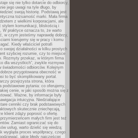
aje się nie tylko dotarcie do odbiorcy,
anie jego uwagi na tyle długo, by
edzieć swoją historię. Podstawą jest
entyczna tożsamość marki. Mała firma
dżetem z wielkimi korporacjami, ale
stylem komunikacji, bliskością i
ą. W praktyce oznacza to, że warto
ić, w czym jesteśmy naprawdę dobrzy,
ściami kierujemy się w pracy i komu
ać. Kiedy właściciel potrafi
o swojej działalności w kilku prostych
ient szybciej rozumie, czy to miejsce
go. Rozmyty przekaz, w którym firma
ko dla wszystkich”, zwykle rozmywa
 w świadomości odbiorców. Kolejnym
t dobrze przygotowana obecność w
usi to być skomplikowany portal.
rczy przejrzysta strona, która
a podstawowe pytania: co oferujemy,
jakiej cenie, w jaki sposób można się z
ktować. Ważne, by informacje były
nawigacja intuicyjna. Niedziałające
stare cenniki czy brak podstawowych
aktowych skutecznie zniechęcają,
e klient zdąży poprosić o ofertę.
rzymierzeńcem małych firm jest też
entów. Zamiast ograniczać się do
ów usług, warto dzielić się wiedzą:
ak wygląda proces współpracy, czego
odziewać, jakie błędy najczęściej