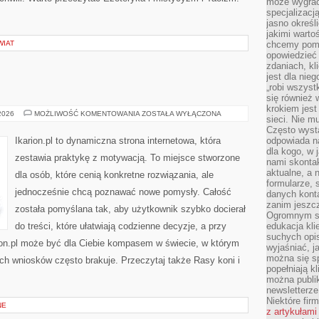
może wygrać 
specjalizacj
jasno określ
jakimi warto
WIAT
chcemy pomag
opowiedzieć 
zdaniach, kl
jest dla nie
„robi wszyst
się również
krokiem jes
HODOWLA
 2026
MOŻLIWOŚĆ KOMENTOWANIA
ZOSTAŁA WYŁĄCZONA
sieci. Nie m
KONI
Często wysta
Ikarion.pl to dynamiczna strona internetowa, która
odpowiada n
dla kogo, w 
zestawia praktykę z motywacją. To miejsce stworzone
nami skonta
aktualne, a 
dla osób, które cenią konkretne rozwiązania, ale
formularze, 
jednocześnie chcą poznawać nowe pomysły. Całość
danych kont
zanim jeszcz
została pomyślana tak, aby użytkownik szybko docierał
Ogromnym sp
do treści, które ułatwiają codzienne decyzje, a przy
edukacja kli
suchych opis
rion.pl może być dla Ciebie kompasem w świecie, w którym
wyjaśniać, j
można się sp
ych wniosków często brakuje. Przeczytaj także Rasy koni i
popełniają kl
można publi
newsletterz
Niektóre fir
NE
z artykułami