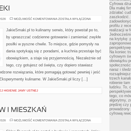
Cyfrowa dżun
EKI
Dla małej fir
zdziałać cud
zaszkodzić. 
PIECZYWO
 2026
MOŻLIWOŚĆ KOMENTOWANIA
ZOSTAŁA WYŁĄCZONA
zadowolonych
I
WYPIEKI
profilu z re
JakieSmaki.pl to kulinarny serwis, który powstał po to,
realizacji w
Jednocześni
by upraszczać codzienne gotowanie i zamieniać zwykłe
na krytykę: p
zaproponowa
posiłki w pyszne chwile. To miejsce, gdzie pomysły na
perspektywę.
dania spotykają się z poradami, a kuchnia przestaje być
Na koniec tr
cyfrowym św
obowiązkiem, a staje się przyjemnością. Niezależnie od
obowiązku po
tego, czy gotujesz od święta, czy dopiero stawiasz
społeczności
naraz i śled
awdzone rozwiązania, które pomagają gotować pewniej i jeść
rozsądniejs
trzech kanała
 Eksperymenty kulinarne. W JakieSmaki.pl liczy […]
robienie tam
ludzku. To, 
J HIGIENIE JAMY USTNEJ
perspektywie,
tego, co mów
algorytmy, z
prędzej czy 
prowadzony b
 I MIESZKAŃ
cyfrową rewo
REMONTY
 2026
MOŻLIWOŚĆ KOMENTOWANIA
ZOSTAŁA WYŁĄCZONA
DOMÓW
I
MIESZKAŃ