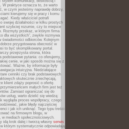
stylem komunikacji, bliskością i
ą. W praktyce oznacza to, że warto
ić, w czym jesteśmy naprawdę dobrzy,
ściami kierujemy się w pracy i komu
ać. Kiedy właściciel potrafi
o swojej działalności w kilku prostych
ient szybciej rozumie, czy to miejsce
go. Rozmyty przekaz, w którym firma
ko dla wszystkich”, zwykle rozmywa
 w świadomości odbiorców. Kolejnym
t dobrze przygotowana obecność w
usi to być skomplikowany portal.
rczy przejrzysta strona, która
a podstawowe pytania: co oferujemy,
jakiej cenie, w jaki sposób można się z
ktować. Ważne, by informacje były
nawigacja intuicyjna. Niedziałające
stare cenniki czy brak podstawowych
aktowych skutecznie zniechęcają,
e klient zdąży poprosić o ofertę.
rzymierzeńcem małych firm jest też
entów. Zamiast ograniczać się do
ów usług, warto dzielić się wiedzą:
ak wygląda proces współpracy, czego
odziewać, jakie błędy najczęściej
ienci i jak ich uniknąć. Tego typu treści
kować na firmowym blogu, w
e, w mediach społecznościowych.
my idą krok dalej i tworzą własny
serwis
w którym systematycznie odpowiadają