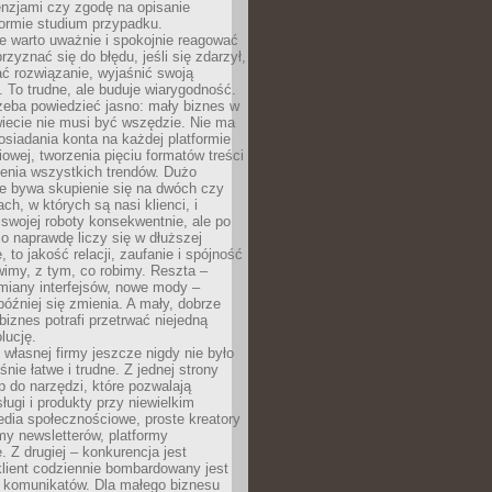
cenzjami czy zgodę na opisanie
 formie studium przypadku.
e warto uważnie i spokojnie reagować
rzyznać się do błędu, jeśli się zdarzył,
ć rozwiązanie, wyjaśnić swoją
 To trudne, ale buduje wiarygodność.
zeba powiedzieć jasno: mały biznes w
iecie nie musi być wszędzie. Nie ma
siadania konta na każdej platformie
owej, tworzenia pięciu formatów treści
zenia wszystkich trendów. Dużo
ze bywa skupienie się na dwóch czy
ch, w których są nasi klienci, i
 swojej roboty konsekwentnie, ale po
co naprawdę liczy się w dłuższej
 to jakość relacji, zaufanie i spójność
imy, z tym, co robimy. Reszta –
miany interfejsów, nowe mody –
później się zmienia. A mały, dobrze
iznes potrafi przetrwać niejedną
lucję.
własnej firmy jeszcze nigdy nie było
nie łatwe i trudne. Z jednej strony
 do narzędzi, które pozwalają
ugi i produkty przy niewielkim
dia społecznościowe, proste kreatory
my newsletterów, platformy
 Z drugiej – konkurencja jest
lient codziennie bombardowany jest
i komunikatów. Dla małego biznesu