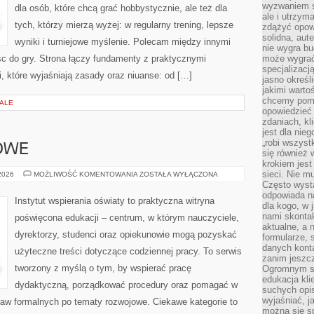
wyzwaniem st
dla osób, które chcą grać hobbystycznie, ale też dla
ale i utrzym
tych, którzy mierzą wyżej: w regularny trening, lepsze
zdążyć opowi
solidna, aut
wyniki i turniejowe myślenie. Polecam między innymi
nie wygra bu
sc do gry. Strona łączy fundamenty z praktycznymi
może wygrać 
specjalizacj
, które wyjaśniają zasady oraz niuanse: od […]
jasno określ
jakimi warto
chcemy pomag
IALE
opowiedzieć 
zdaniach, kl
jest dla nie
„robi wszyst
OWE
się również
krokiem jes
sieci. Nie m
PRAWO
 2026
MOŻLIWOŚĆ KOMENTOWANIA
ZOSTAŁA WYŁĄCZONA
OŚWIATOWE
Często wysta
odpowiada n
Instytut wspierania oświaty to praktyczna witryna
dla kogo, w 
nami skonta
poświęcona edukacji – centrum, w którym nauczyciele,
aktualne, a 
dyrektorzy, studenci oraz opiekunowie mogą pozyskać
formularze, 
danych kont
użyteczne treści dotyczące codziennej pracy. To serwis
zanim jeszcz
tworzony z myślą o tym, by wspierać pracę
Ogromnym sp
edukacja kli
dydaktyczną, porządkować procedury oraz pomagać w
suchych opis
wyjaśniać, j
aw formalnych po tematy rozwojowe. Ciekawe kategorie to
można się sp