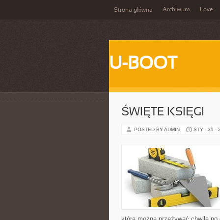
Archiwum
Love
Strona główna
U-BOOT
ŚWIĘTE KSIĘGI
POSTED BY ADMIN
STY - 31 -
którą można przeżywać chwila po 