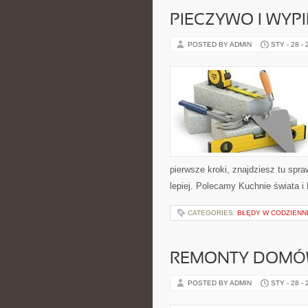
PIECZYWO I WYPI
POSTED BY ADMIN
STY - 28 -
pierwsze kroki, znajdziesz tu spr
lepiej. Polecamy Kuchnie świata i
CATEGORIES:
BŁĘDY W CODZIENNE
REMONTY DOMÓW
POSTED BY ADMIN
STY - 28 -