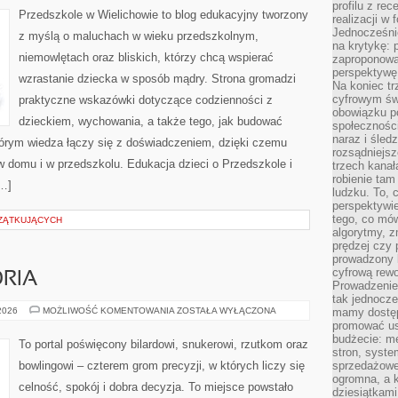
profilu z re
Przedszkole w Wielichowie to blog edukacyjny tworzony
realizacji w
Jednocześni
z myślą o maluchach w wieku przedszkolnym,
na krytykę: p
niemowlętach oraz bliskich, którzy chcą wspierać
zaproponowa
perspektywę.
wzrastanie dziecka w sposób mądry. Strona gromadzi
Na koniec tr
cyfrowym św
praktyczne wskazówki dotyczące codzienności z
obowiązku po
dzieckiem, wychowania, a także tego, jak budować
społeczności
naraz i śled
tórym wiedza łączy się z doświadczeniem, dzięki czemu
rozsądniejs
w domu i w przedszkolu. Edukacja dzieci o Przedszkole i
trzech kanała
robienie tam
[…]
ludzku. To, 
perspektywie,
tego, co mów
ZĄTKUJĄCYCH
algorytmy, z
prędzej czy 
prowadzony b
cyfrową rewo
ORIA
Prowadzenie 
tak jednocześ
SPRZĘT
 2026
MOŻLIWOŚĆ KOMENTOWANIA
ZOSTAŁA WYŁĄCZONA
mamy dostęp
I
promować usł
AKCESORIA
budżecie: me
To portal poświęcony bilardowi, snukerowi, rzutkom oraz
stron, syste
bowlingowi – czterem grom precyzji, w których liczy się
sprzedażowe.
ogromna, a k
celność, spokój i dobra decyzja. To miejsce powstało
dziesiątkam