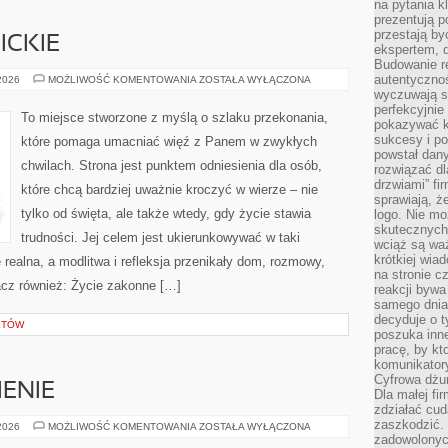
na pytania kl
prezentują p
przestają by
ICKIE
ekspertem, 
Budowanie re
autentycznoś
TRADYCJE
 2026
MOŻLIWOŚĆ KOMENTOWANIA
ZOSTAŁA WYŁĄCZONA
KATOLICKIE
wyczuwają s
perfekcyjnie
To miejsce stworzone z myślą o szlaku przekonania,
pokazywać ku
sukcesy i pot
które pomaga umacniać więź z Panem w zwykłych
powstał dany
chwilach. Strona jest punktem odniesienia dla osób,
rozwiązać dl
drzwiami” fi
które chcą bardziej uważnie kroczyć w wierze – nie
sprawiają, 
tylko od święta, ale także wtedy, gdy życie stawia
logo. Nie mo
skutecznych 
trudności. Jej celem jest ukierunkowywać w taki
wciąż są waż
krótkiej wia
realna, a modlitwa i refleksja przenikały dom, rozmowy,
na stronie 
acz również: Życie zakonne […]
reakcji byw
samego dnia
decyduje o t
KTÓW
poszuka inne
pracę, by kt
komunikatory
Cyfrowa dżun
IENIE
Dla małej fir
zdziałać cud
zaszkodzić. 
KARMIENIE
 2026
MOŻLIWOŚĆ KOMENTOWANIA
ZOSTAŁA WYŁĄCZONA
I
zadowolonych
ŻYWIENIE