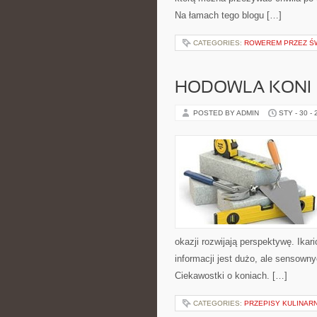
Na łamach tego blogu […]
CATEGORIES:
ROWEREM PRZEZ Ś
HODOWLA KONI
POSTED BY ADMIN
STY - 30 -
okazji rozwijają perspektywę. Ika
informacji jest dużo, ale sensown
Ciekawostki o koniach. […]
CATEGORIES:
PRZEPISY KULINAR