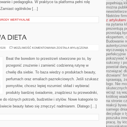
anie i pedagogika. W praktyce ta platforma pełni rolę
popełniają kl
można publi
 Zamiast ogólników […]
newsletterz
Niektóre fir
z artykułami
OGRODY WERTYKALNE
na pytania kl
prezentują p
przestają by
A DIETA
ekspertem, 
Budowanie re
autentycznoś
URODA
 2026
MOŻLIWOŚĆ KOMENTOWANIA
ZOSTAŁA WYŁĄCZONA
wyczuwają s
A
perfekcyjnie
ZDROWA
DIETA
pokazywać ku
Beat the boredom to przestrzeń stworzone po to, by
sukcesy i pot
przegonić znużenie i zamienić codzienną rutynę w
powstał dany
rozwiązać dl
chwilę dla siebie. To baza wiedzy o produktach beauty,
drzwiami” fi
perfumach oraz emaliach paznokciowych. Jeśli szukasz
sprawiają, 
logo. Nie mo
pomysłów, chcesz lepiej rozumieć skład i wybierać
skutecznych 
wciąż są waż
produkty bardziej świadomie, znajdziesz tu przewodniki,
krótkiej wia
 do różnych potrzeb, budżetów i stylów. Nowe kategorie to
na stronie 
reakcji byw
świecie beauty łatwo się zmęczyć nadmiarem. Dlatego […]
samego dnia
decyduje o t
poszuka inne
pracę, by kt
komunikatory