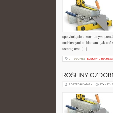
spotykają się z konkretnymi porada
codziennymi problemami: jak coś
usterkę oraz […]
CATEGORIES:
ELEKTRYCZNA REW
ROŚLINY OZDOB
POSTED BY ADMIN
STY - 27 -