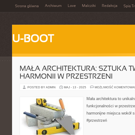
Archiwum
Love
Malcziki
Redakcja
Strona główna
Spis Tr
U-BOOT
MAŁA ARCHITEKTURA: SZTUKA 
HARMONII W PRZESTRZENI
POSTED BY ADMIN
MAJ - 13 - 2025
MOŻLIWOŚĆ KOMENTOWA
Mała architektura to unikal
funkcjonalności w przestrze
harmonijne miejsca wokół si
#przestrzeń