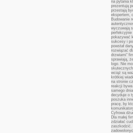
na pytania kl
prezentują p
przestają by
ekspertem, 
Budowanie re
autentycznoś
wyczuwają s
perfekcyjnie
pokazywać ku
sukcesy i pot
powstał dany
rozwiązać dl
drzwiami” fi
sprawiają, 
logo. Nie mo
skutecznych 
wciąż są waż
krótkiej wia
na stronie 
reakcji byw
samego dnia
decyduje o t
poszuka inne
pracę, by kt
komunikatory
Cyfrowa dżun
Dla małej fir
zdziałać cud
zaszkodzić. 
zadowolonych