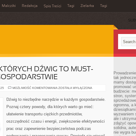
Malcziki
Redakcja
Tagi
Zielarka
Tagi
Spis Treści
SUB
KTÓRYCH DŹWIG TO MUST-
Prowadzenie 
GOSPODARSTWIE
tak jednocześ
mamy dostęp
promować usł
4
025
MOŻLIWOŚĆ KOMENTOWANIA
ZOSTAŁA WYŁĄCZONA
budżecie: me
POWODY,
DLA
stron, syste
KTÓRYCH
Dźwig to niezbędne narzędzie w każdym gospodarstwie.
sprzedażowe.
DŹWIG
TO
ogromna, a k
Poznaj cztery powody, dla których warto go mieć:
MUST-
dziesiątkam
HAVE
ułatwienie transportu ciężkich przedmiotów,
wyzwaniem st
W
TWOIM
ale i utrzym
oszczędność czasu i energii, zwiększenie efektywności
GOSPODARSTWIE
zdążyć opowi
solidna, aut
prac oraz zapewnienie bezpieczeństwa podczas
nie wygra bu
podnoszenia i przenoszenia rzeczy. Dowiedz się więcej!