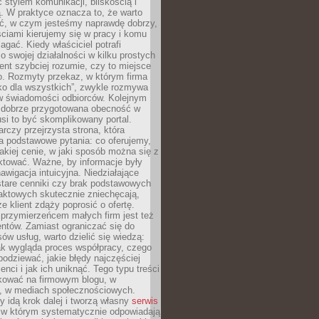
stylem komunikacji, bliskością i
ą. W praktyce oznacza to, że warto
ić, w czym jesteśmy naprawdę dobrzy,
ściami kierujemy się w pracy i komu
ać. Kiedy właściciel potrafi
o swojej działalności w kilku prostych
ient szybciej rozumie, czy to miejsce
go. Rozmyty przekaz, w którym firma
ko dla wszystkich”, zwykle rozmywa
 w świadomości odbiorców. Kolejnym
t dobrze przygotowana obecność w
usi to być skomplikowany portal.
rczy przejrzysta strona, która
a podstawowe pytania: co oferujemy,
jakiej cenie, w jaki sposób można się z
ktować. Ważne, by informacje były
nawigacja intuicyjna. Niedziałające
stare cenniki czy brak podstawowych
aktowych skutecznie zniechęcają,
e klient zdąży poprosić o ofertę.
rzymierzeńcem małych firm jest też
entów. Zamiast ograniczać się do
ów usług, warto dzielić się wiedzą:
ak wygląda proces współpracy, czego
odziewać, jakie błędy najczęściej
ienci i jak ich uniknąć. Tego typu treści
kować na firmowym blogu, w
e, w mediach społecznościowych.
my idą krok dalej i tworzą własny
serwis
w którym systematycznie odpowiadają