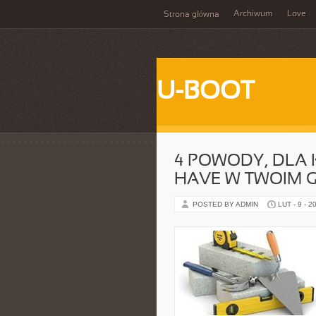
Archiwum
Love
Strona główna
U-BOOT
4 POWODY, DLA 
HAVE W TWOIM 
POSTED BY ADMIN
LUT - 9 - 2