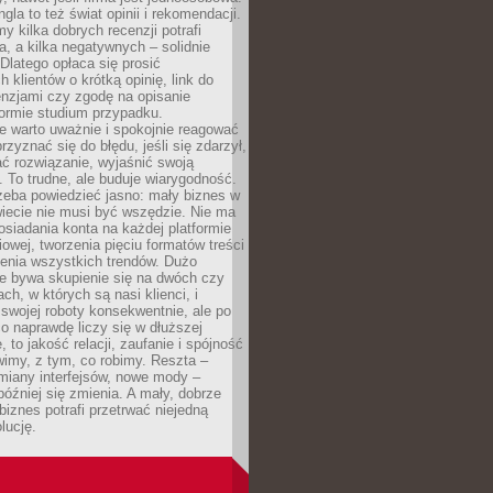
gla to też świat opinii i rekomendacji.
my kilka dobrych recenzji potrafi
a, a kilka negatywnych – solidnie
Dlatego opłaca się prosić
 klientów o krótką opinię, link do
cenzjami czy zgodę na opisanie
 formie studium przypadku.
e warto uważnie i spokojnie reagować
rzyznać się do błędu, jeśli się zdarzył,
ć rozwiązanie, wyjaśnić swoją
 To trudne, ale buduje wiarygodność.
zeba powiedzieć jasno: mały biznes w
iecie nie musi być wszędzie. Nie ma
siadania konta na każdej platformie
owej, tworzenia pięciu formatów treści
zenia wszystkich trendów. Dużo
ze bywa skupienie się na dwóch czy
ch, w których są nasi klienci, i
 swojej roboty konsekwentnie, ale po
co naprawdę liczy się w dłuższej
 to jakość relacji, zaufanie i spójność
imy, z tym, co robimy. Reszta –
miany interfejsów, nowe mody –
później się zmienia. A mały, dobrze
iznes potrafi przetrwać niejedną
lucję.