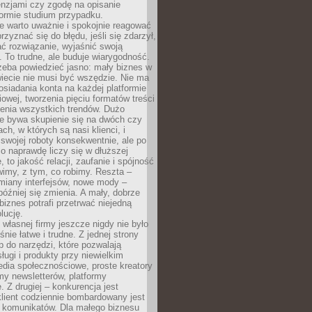
cenzjami czy zgodę na opisanie
 formie studium przypadku.
e warto uważnie i spokojnie reagować
rzyznać się do błędu, jeśli się zdarzył,
ć rozwiązanie, wyjaśnić swoją
 To trudne, ale buduje wiarygodność.
zeba powiedzieć jasno: mały biznes w
iecie nie musi być wszędzie. Nie ma
siadania konta na każdej platformie
owej, tworzenia pięciu formatów treści
zenia wszystkich trendów. Dużo
ze bywa skupienie się na dwóch czy
ch, w których są nasi klienci, i
 swojej roboty konsekwentnie, ale po
co naprawdę liczy się w dłuższej
 to jakość relacji, zaufanie i spójność
imy, z tym, co robimy. Reszta –
miany interfejsów, nowe mody –
później się zmienia. A mały, dobrze
iznes potrafi przetrwać niejedną
lucję.
własnej firmy jeszcze nigdy nie było
nie łatwe i trudne. Z jednej strony
 do narzędzi, które pozwalają
ugi i produkty przy niewielkim
dia społecznościowe, proste kreatory
my newsletterów, platformy
 Z drugiej – konkurencja jest
lient codziennie bombardowany jest
i komunikatów. Dla małego biznesu