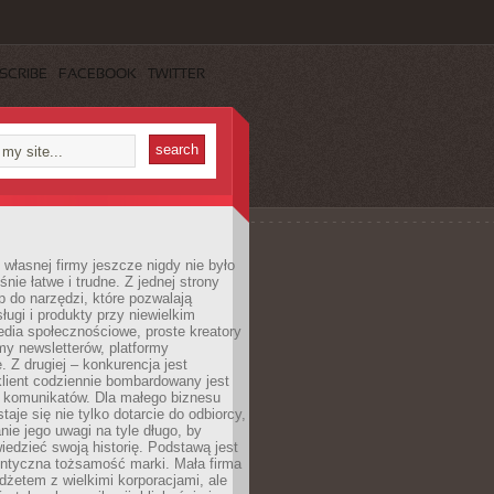
SCRIBE
FACEBOOK
TWITTER
własnej firmy jeszcze nigdy nie było
nie łatwe i trudne. Z jednej strony
 do narzędzi, które pozwalają
ugi i produkty przy niewielkim
dia społecznościowe, proste kreatory
my newsletterów, platformy
 Z drugiej – konkurencja jest
lient codziennie bombardowany jest
i komunikatów. Dla małego biznesu
aje się nie tylko dotarcie do odbiorcy,
anie jego uwagi na tyle długo, by
edzieć swoją historię. Podstawą jest
entyczna tożsamość marki. Mała firma
dżetem z wielkimi korporacjami, ale