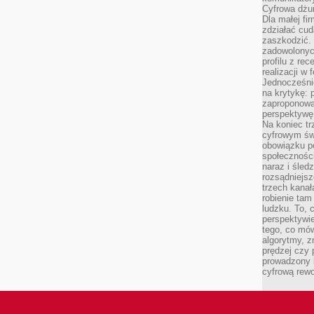
Cyfrowa dżun
Dla małej fir
zdziałać cud
zaszkodzić. 
zadowolonych
profilu z re
realizacji w
Jednocześni
na krytykę: p
zaproponowa
perspektywę.
Na koniec tr
cyfrowym św
obowiązku po
społeczności
naraz i śled
rozsądniejs
trzech kanała
robienie tam
ludzku. To, 
perspektywie,
tego, co mów
algorytmy, z
prędzej czy 
prowadzony b
cyfrową rewo