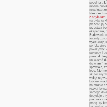
popełniają kl
można publi
newsletterz
Niektóre fir
z artykułami
na pytania kl
prezentują p
przestają by
ekspertem, 
Budowanie re
autentycznoś
wyczuwają s
perfekcyjnie
pokazywać ku
sukcesy i pot
powstał dany
rozwiązać dl
drzwiami” fi
sprawiają, 
logo. Nie mo
skutecznych 
wciąż są waż
krótkiej wia
na stronie 
reakcji byw
samego dnia
decyduje o t
poszuka inne
pracę, by kt
komunikatory