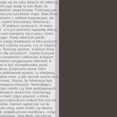
aje się nie tylko dotarcie do odbiorcy,
anie jego uwagi na tyle długo, by
edzieć swoją historię. Podstawą jest
entyczna tożsamość marki. Mała firma
dżetem z wielkimi korporacjami, ale
stylem komunikacji, bliskością i
ą. W praktyce oznacza to, że warto
ić, w czym jesteśmy naprawdę dobrzy,
ściami kierujemy się w pracy i komu
ać. Kiedy właściciel potrafi
o swojej działalności w kilku prostych
ient szybciej rozumie, czy to miejsce
go. Rozmyty przekaz, w którym firma
ko dla wszystkich”, zwykle rozmywa
 w świadomości odbiorców. Kolejnym
t dobrze przygotowana obecność w
usi to być skomplikowany portal.
rczy przejrzysta strona, która
a podstawowe pytania: co oferujemy,
jakiej cenie, w jaki sposób można się z
ktować. Ważne, by informacje były
nawigacja intuicyjna. Niedziałające
stare cenniki czy brak podstawowych
aktowych skutecznie zniechęcają,
e klient zdąży poprosić o ofertę.
rzymierzeńcem małych firm jest też
entów. Zamiast ograniczać się do
ów usług, warto dzielić się wiedzą:
ak wygląda proces współpracy, czego
odziewać, jakie błędy najczęściej