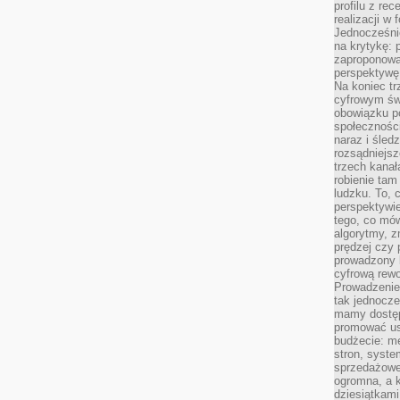
profilu z re
realizacji w
Jednocześni
na krytykę: p
zaproponowa
perspektywę.
Na koniec tr
cyfrowym św
obowiązku po
społeczności
naraz i śled
rozsądniejs
trzech kanała
robienie tam
ludzku. To, 
perspektywie,
tego, co mów
algorytmy, z
prędzej czy 
prowadzony b
cyfrową rewo
Prowadzenie 
tak jednocześ
mamy dostęp
promować usł
budżecie: me
stron, syste
sprzedażowe.
ogromna, a k
dziesiątkam