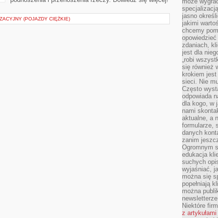
może wygrać 
specjalizacj
jasno określ
ACYJNY (POJAZDY CIĘŻKIE)
jakimi warto
chcemy pomag
opowiedzieć 
zdaniach, kl
jest dla nie
„robi wszyst
się również
krokiem jes
sieci. Nie m
Często wysta
odpowiada n
dla kogo, w 
nami skonta
aktualne, a 
formularze, 
danych kont
zanim jeszcz
Ogromnym sp
edukacja kli
suchych opis
wyjaśniać, j
można się sp
popełniają kl
można publi
newsletterz
Niektóre fir
z artykułami