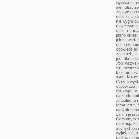
wyzwaniem st
ale i utrzym
zdążyć opowi
solidna, aut
nie wygra bu
może wygrać 
specjalizacj
jasno określ
jakimi warto
chcemy pomag
opowiedzieć 
zdaniach, kl
jest dla nie
„robi wszyst
się również
krokiem jes
sieci. Nie m
Często wysta
odpowiada n
dla kogo, w 
nami skonta
aktualne, a 
formularze, 
danych kont
zanim jeszcz
Ogromnym sp
edukacja kli
suchych opis
wyjaśniać, j
można się sp