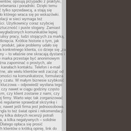
ientów, opisują przypadki z praktyki,
orównania i poradniki. Dzięki temu
ć tylko sprzedawcą, a stają się
do którego wraca się po wskazówki.
lacji w sieci wymaga też
ci. Użytkownicy coraz szybciej
ztuczność i puste slogany. Zamiast
 wygładzonych komunikatów lepiej
lisy pracy, ludzi stojących za marką,
knięcia. Krótkie historie o tym, jak
 produkt, jakie problemy udało się
a konkretnego klienta, co dzieje się „za
rmy – to właśnie one skracają dystans i
że marka przestaje być anonimowym
żna zapominać o prostych, ale
kanałach kontaktu. Telefon i e-mail
ne, ale wielu klientów woli zacząć od
domości na komunikatorze, formularza
czy czatu. W małym biznesie szybkość
a kluczowa – odpowiedź wysłana tego
 czy nawet w ciągu godziny często
ym, czy klient zostanie z nami, czy
j firmy. Warto więc tak zorganizować
oś regularnie sprawdzał skrzynkę i
, nawet jeśli firma jest jednoosobowa.
gla to też świat opinii i rekomendacji.
my kilka dobrych recenzji potrafi
a, a kilka negatywnych – solidnie
Dlatego opłaca się prosić
 klientów o krótką opinię, link do