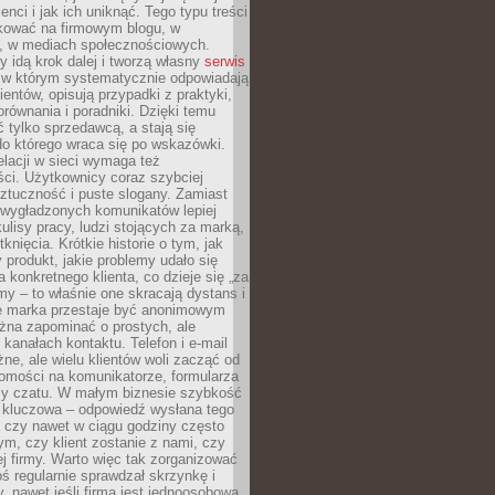
ienci i jak ich uniknąć. Tego typu treści
kować na firmowym blogu, w
e, w mediach społecznościowych.
my idą krok dalej i tworzą własny
serwis
w którym systematycznie odpowiadają
ientów, opisują przypadki z praktyki,
orównania i poradniki. Dzięki temu
ć tylko sprzedawcą, a stają się
do którego wraca się po wskazówki.
lacji w sieci wymaga też
ci. Użytkownicy coraz szybciej
ztuczność i puste slogany. Zamiast
 wygładzonych komunikatów lepiej
lisy pracy, ludzi stojących za marką,
knięcia. Krótkie historie o tym, jak
 produkt, jakie problemy udało się
a konkretnego klienta, co dzieje się „za
rmy – to właśnie one skracają dystans i
że marka przestaje być anonimowym
żna zapominać o prostych, ale
kanałach kontaktu. Telefon i e-mail
ne, ale wielu klientów woli zacząć od
domości na komunikatorze, formularza
czy czatu. W małym biznesie szybkość
a kluczowa – odpowiedź wysłana tego
 czy nawet w ciągu godziny często
ym, czy klient zostanie z nami, czy
j firmy. Warto więc tak zorganizować
oś regularnie sprawdzał skrzynkę i
, nawet jeśli firma jest jednoosobowa.