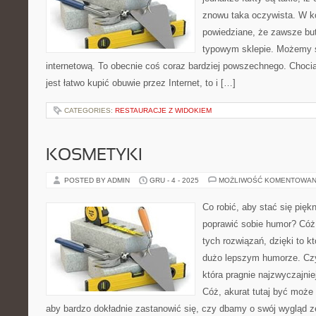
znowu taka oczywista. W ko
powiedziane, że zawsze but
typowym sklepie. Możemy s
internetową. To obecnie coś coraz bardziej powszechnego. Chocia
jest łatwo kupić obuwie przez Internet, to i […]
CATEGORIES:
RESTAURACJE Z WIDOKIEM
KOSMETYKI
POSTED BY ADMIN
GRU - 4 - 2025
MOŻLIWOŚĆ KOMENTOWAN
Co robić, aby stać się pięk
poprawić sobie humor? Cóż, 
tych rozwiązań, dzięki to k
dużo lepszym humorze. Czyl
która pragnie najzwyczajnie
Cóż, akurat tutaj być może
aby bardzo dokładnie zastanowić się, czy dbamy o swój wygląd 