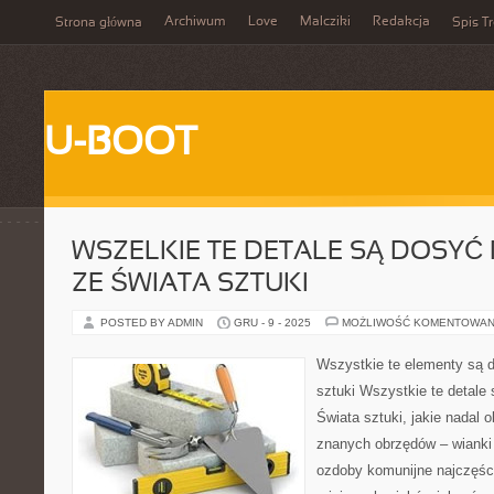
Archiwum
Love
Malcziki
Redakcja
Strona główna
Spis Tr
U-BOOT
WSZELKIE TE DETALE SĄ DOSYĆ
ZE ŚWIATA SZTUKI
POSTED BY ADMIN
GRU - 9 - 2025
MOŻLIWOŚĆ KOMENTOWAN
Wszystkie te elementy są 
sztuki Wszystkie te detale
Świata sztuki, jakie nadal 
znanych obrzędów – wianki
ozdoby komunijne najczęści