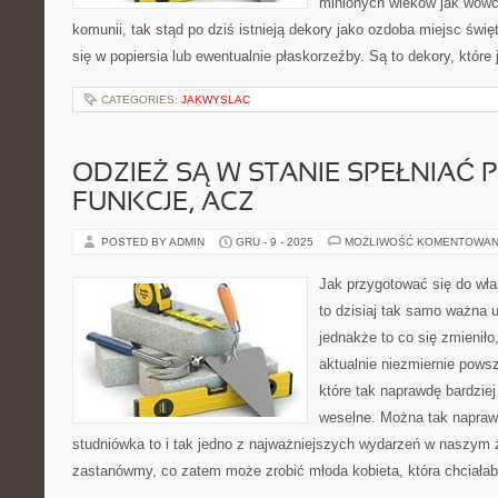
minionych wieków jak wówc
komunii, tak stąd po dziś istnieją dekory jako ozdoba miejsc świę
się w popiersia lub ewentualnie płaskorzeźby. Są to dekory, które
CATEGORIES:
JAKWYSLAC
ODZIEŻ SĄ W STANIE SPEŁNIAĆ
FUNKCJE, ACZ
POSTED BY ADMIN
GRU - 9 - 2025
MOŻLIWOŚĆ KOMENTOWAN
Jak przygotować się do wła
to dzisiaj tak samo ważna 
jednakże to co się zmieniło
aktualnie niezmiernie pows
które tak naprawdę bardziej
weselne. Można tak napraw
studniówka to i tak jedno z najważniejszych wydarzeń w naszym 
zastanówmy, co zatem może zrobić młoda kobieta, która chciałab