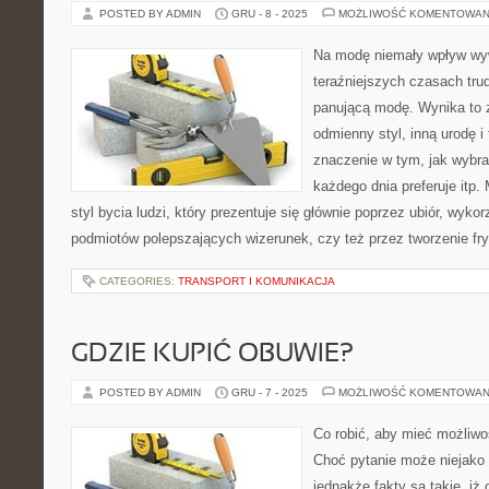
POSTED BY ADMIN
GRU - 8 - 2025
MOŻLIWOŚĆ KOMENTOWAN
Na modę niemały wpływ wyw
teraźniejszych czasach trud
panującą modę. Wynika to 
odmienny styl, inną urodę 
znaczenie w tym, jak wybra
każdego dnia preferuje itp. 
styl bycia ludzi, który prezentuje się głównie poprzez ubiór, wyk
podmiotów polepszających wizerunek, czy też przez tworzenie fry
CATEGORIES:
TRANSPORT I KOMUNIKACJA
GDZIE KUPIĆ OBUWIE?
POSTED BY ADMIN
GRU - 7 - 2025
MOŻLIWOŚĆ KOMENTOWAN
Co robić, aby mieć możliwo
Choć pytanie może niejako
jednakże fakty są takie, iż 