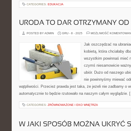
CATEGORIES:
EDUKACJA
URODA TO DAR OTRZYMANY OD
POSTED BY ADMIN
GRU - 8 - 2025
MOŻLIWOŚĆ KOMENTOWAN
Jak oszczędzać na ubraniac
kobietą, która chciałaby dba
wszystkim powinnaś mieć 
czymś niesamowicie ważnym
ubiór. Dużo od naszego ubio
nie powinnyśmy miewać od
wątpliwości. Przecież prawda jest taka, że jeżeli nie zadbamy o w
automatycznie to będzie rzutowało na naszym całym wyglądzie. 
CATEGORIES:
ZRÓWNOWAŻONE I EKO WNĘTRZA
W JAKI SPOSÓB MOŻNA UKRYĆ 