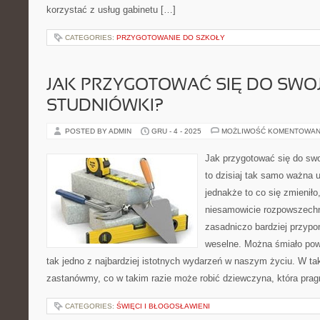
korzystać z usług gabinetu […]
CATEGORIES:
PRZYGOTOWANIE DO SZKOŁY
JAK PRZYGOTOWAĆ SIĘ DO SWOJ
STUDNIÓWKI?
POSTED BY ADMIN
GRU - 4 - 2025
MOŻLIWOŚĆ KOMENTOWAN
Jak przygotować się do swo
to dzisiaj tak samo ważna 
jednakże to co się zmieniło,
niesamowicie rozpowszechni
zasadniczo bardziej przypom
weselne. Można śmiało powi
tak jedno z najbardziej istotnych wydarzeń w naszym życiu. W tak
zastanówmy, co w takim razie może robić dziewczyna, która prag
CATEGORIES:
ŚWIĘCI I BŁOGOSŁAWIENI