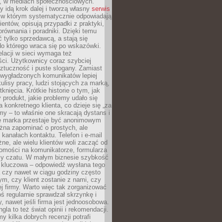
e, w mediach społecznościowych.
my idą krok dalej i tworzą własny
serwis
w którym systematycznie odpowiadają
ientów, opisują przypadki z praktyki,
orównania i poradniki. Dzięki temu
ć tylko sprzedawcą, a stają się
do którego wraca się po wskazówki.
lacji w sieci wymaga też
ci. Użytkownicy coraz szybciej
ztuczność i puste slogany. Zamiast
 wygładzonych komunikatów lepiej
lisy pracy, ludzi stojących za marką,
knięcia. Krótkie historie o tym, jak
 produkt, jakie problemy udało się
a konkretnego klienta, co dzieje się „za
rmy – to właśnie one skracają dystans i
że marka przestaje być anonimowym
żna zapominać o prostych, ale
kanałach kontaktu. Telefon i e-mail
ne, ale wielu klientów woli zacząć od
domości na komunikatorze, formularza
czy czatu. W małym biznesie szybkość
a kluczowa – odpowiedź wysłana tego
 czy nawet w ciągu godziny często
ym, czy klient zostanie z nami, czy
j firmy. Warto więc tak zorganizować
oś regularnie sprawdzał skrzynkę i
, nawet jeśli firma jest jednoosobowa.
gla to też świat opinii i rekomendacji.
my kilka dobrych recenzji potrafi