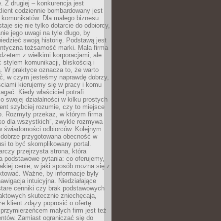
 Z drugiej – konkurencja jest
lient codziennie bombardowany jest
i komunikatów. Dla małego biznesu
aje się nie tylko dotarcie do odbiorcy,
anie jego uwagi na tyle długo, by
edzieć swoją historię. Podstawą jest
entyczna tożsamość marki. Mała firma
dżetem z wielkimi korporacjami, ale
stylem komunikacji, bliskością i
ą. W praktyce oznacza to, że warto
ić, w czym jesteśmy naprawdę dobrzy,
ściami kierujemy się w pracy i komu
ać. Kiedy właściciel potrafi
o swojej działalności w kilku prostych
ient szybciej rozumie, czy to miejsce
go. Rozmyty przekaz, w którym firma
ko dla wszystkich”, zwykle rozmywa
 w świadomości odbiorców. Kolejnym
t dobrze przygotowana obecność w
usi to być skomplikowany portal.
rczy przejrzysta strona, która
a podstawowe pytania: co oferujemy,
jakiej cenie, w jaki sposób można się z
ktować. Ważne, by informacje były
nawigacja intuicyjna. Niedziałające
stare cenniki czy brak podstawowych
aktowych skutecznie zniechęcają,
e klient zdąży poprosić o ofertę.
rzymierzeńcem małych firm jest też
entów. Zamiast ograniczać się do