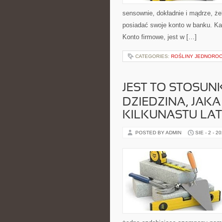
sensownie, dokładnie i mądrze, że
posiadać swoje konto w banku. Ka
Konto firmowe, jest w […]
CATEGORIES:
ROŚLINY JEDNORO
JEST TO STOSU
DZIEDZINA, JAKA
KILKUNASTU LAT
POSTED BY ADMIN
SIE - 2 - 2