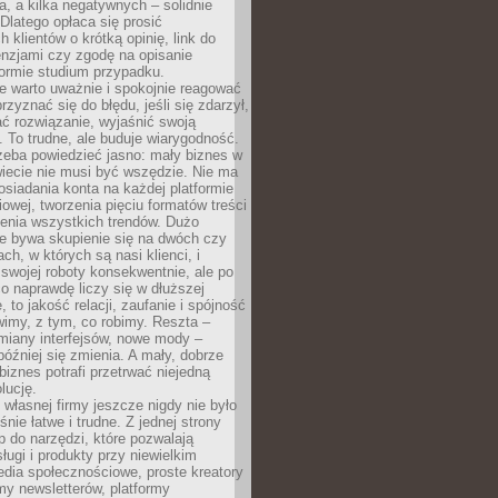
a, a kilka negatywnych – solidnie
Dlatego opłaca się prosić
 klientów o krótką opinię, link do
cenzjami czy zgodę na opisanie
 formie studium przypadku.
e warto uważnie i spokojnie reagować
rzyznać się do błędu, jeśli się zdarzył,
ć rozwiązanie, wyjaśnić swoją
 To trudne, ale buduje wiarygodność.
zeba powiedzieć jasno: mały biznes w
iecie nie musi być wszędzie. Nie ma
siadania konta na każdej platformie
owej, tworzenia pięciu formatów treści
zenia wszystkich trendów. Dużo
ze bywa skupienie się na dwóch czy
ch, w których są nasi klienci, i
 swojej roboty konsekwentnie, ale po
co naprawdę liczy się w dłuższej
 to jakość relacji, zaufanie i spójność
imy, z tym, co robimy. Reszta –
miany interfejsów, nowe mody –
później się zmienia. A mały, dobrze
iznes potrafi przetrwać niejedną
lucję.
własnej firmy jeszcze nigdy nie było
nie łatwe i trudne. Z jednej strony
 do narzędzi, które pozwalają
ugi i produkty przy niewielkim
dia społecznościowe, proste kreatory
my newsletterów, platformy