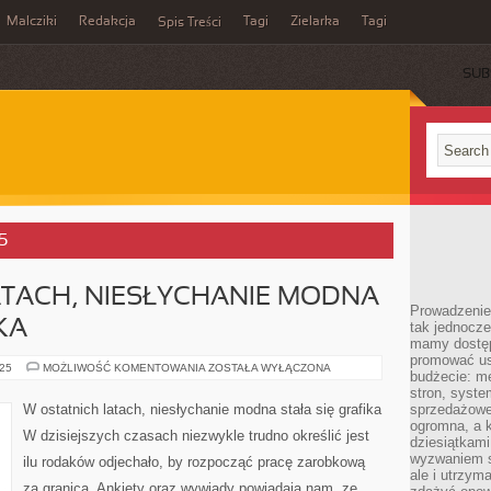
Malcziki
Redakcja
Tagi
Zielarka
Tagi
Spis Treści
SUB
5
ATACH, NIESŁYCHANIE MODNA
Prowadzenie 
KA
tak jednocześ
mamy dostęp
promować usł
W
025
MOŻLIWOŚĆ KOMENTOWANIA
ZOSTAŁA WYŁĄCZONA
budżecie: me
MINIONYCH
LATACH,
stron, syste
NIESŁYCHANIE
W ostatnich latach, niesłychanie modna stała się grafika
sprzedażowe.
MODNA
ogromna, a k
STAŁA
W dzisiejszych czasach niezwykle trudno określić jest
SIĘ
dziesiątkam
GRAFIKA
wyzwaniem st
ilu rodaków odjechało, by rozpocząć pracę zarobkową
ale i utrzym
za granicą. Ankiety oraz wywiady powiadają nam, ze