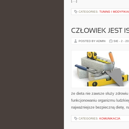
[…]
CATEGORIES:
TUNING I MODYFIKA
CZŁOWIEK JEST 
POSTED BY ADMIN
SIE - 2 - 2
że dieta nie zawsze służy zdrowiu
funkcjonowaniu organizmu ludzkie
najważniejsze bezpieczną dietę, n
CATEGORIES:
KOMUNIKACJA