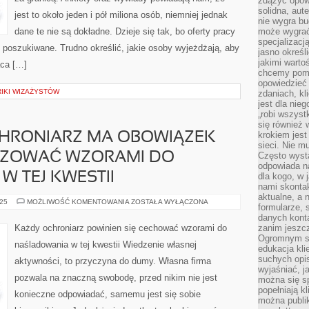
zdążyć opowi
solidna, aut
jest to około jeden i pół miliona osób, niemniej jednak
nie wygra bu
dane te nie są dokładne. Dzieje się tak, bo oferty pracy
może wygrać 
specjalizacj
 poszukiwane. Trudno określić, jakie osoby wyjeżdżają, aby
jasno określ
jakimi warto
aca […]
chcemy pomag
opowiedzieć 
IKI WIZAŻYSTÓW
zdaniach, kl
jest dla nie
„robi wszyst
się również
krokiem jes
CHRONIARZ MA OBOWIĄZEK
sieci. Nie m
YZOWAĆ WZORAMI DO
Często wysta
odpowiada n
 TEJ KWESTII
dla kogo, w 
nami skonta
aktualne, a 
JAKIKOLWIEK
025
MOŻLIWOŚĆ KOMENTOWANIA
ZOSTAŁA WYŁĄCZONA
formularze, 
OCHRONIARZ
MA
danych kont
OBOWIĄZEK
Każdy ochroniarz powinien się cechować wzorami do
zanim jeszcz
SIĘ
Ogromnym sp
CHARAKTERYZOWAĆ
naśladowania w tej kwestii Wiedzenie własnej
WZORAMI
edukacja kli
DO
suchych opis
aktywności, to przyczyna do dumy. Własna firma
NAŚLADOWANIA
wyjaśniać, j
W
pozwala na znaczną swobodę, przed nikim nie jest
TEJ
można się sp
KWESTII
popełniają kl
konieczne odpowiadać, samemu jest się sobie
można publi