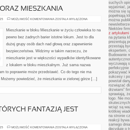
suchych opis
wyjaśniać, j
ORAZ MIESZKANIA
można się sp
popełniają kl
WNĘTRZE
025
MOŻLIWOŚĆ KOMENTOWANIA
ZOSTAŁA WYŁĄCZONA
można publi
DOMU
newsletterz
ORAZ
Niektóre fir
MIESZKANIA
Mieszkanie w bloku Mieszkanie w życiu człowieka to na
z artykułami
pewno bez żadnych barier istotne lokum. Jest to dla
na pytania kl
prezentują p
dużej grupy osób dach nad głową oraz zapewnienie
przestają by
ekspertem, 
bezpieczeństwa. Widzimy w takim narzeczu, że
Budowanie re
mieszkanie jest w większości wypadków identyfikowane
autentycznoś
wyczuwają s
z lokalem w bloku mieszkalnym. Już sama nazwa
perfekcyjnie
am to poprawnie może przedstawić. Co do tego nie ma
pokazywać ku
sukcesy i pot
 Możemy powiedzieć, że mieszkania w zielonej górze […]
powstał dany
rozwiązać dl
drzwiami” fi
sprawiają, 
logo. Nie mo
skutecznych 
wciąż są waż
KTÓRYCH FANTAZJĄ JEST
krótkiej wia
na stronie 
reakcji byw
samego dnia
SĄ
025
MOŻLIWOŚĆ KOMENTOWANIA
ZOSTAŁA WYŁĄCZONA
decyduje o t