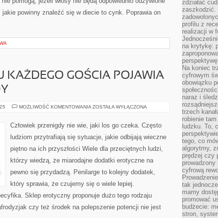
ie pomogą, jeżeli włosy nie będą odpowiednio odżywione
zdziałać cud
zaszkodzić. 
 jakie powinny znaleźć się w diecie to cynk. Poprawia on
zadowolonych
profilu z re
realizacji w
Jednocześni
OWA
na krytykę: p
zaproponowa
perspektywę.
Na koniec tr
U KAŻDEGO GOŚCIA POJAWIA
cyfrowym św
obowiązku po
DY
społeczności
naraz i śled
rozsądniejs
CZASAMI
025
MOŻLIWOŚĆ KOMENTOWANIA
ZOSTAŁA WYŁĄCZONA
trzech kanała
W
ŻYCIU
robienie tam
KAŻDEGO
Człowiek przenigdy nie wie, jaki los go czeka. Często
ludzku. To, 
GOŚCIA
perspektywie,
POJAWIA
ludziom przytrafiają się sytuacje, jakie odbijają wieczne
SIĘ
tego, co mów
CHWILA,
algorytmy, z
piętno na ich przyszłości Wiele dla przeciętnych ludzi,
KIEDY
prędzej czy 
którzy wiedzą, że miarodajne dodatki erotyczne na
prowadzony b
cyfrową rewo
pewno się przydadzą. Penilarge to kolejny dodatek,
Prowadzenie 
który sprawia, że czujemy się o wiele lepiej.
tak jednocześ
mamy dostęp
ecyfika. Sklep erotyczny proponuje dużo tego rodzaju
promować usł
budżecie: me
rodyzjak czy też środek na polepszenie potencji nie jest
stron, syste