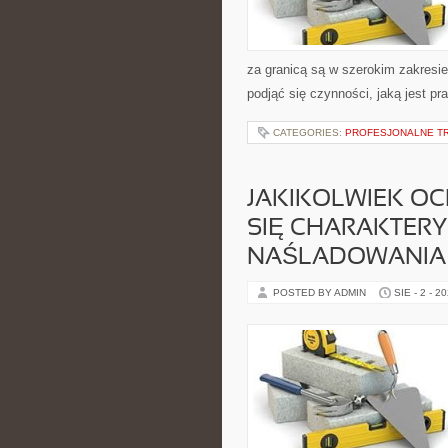
za granicą są w szerokim zakresie
podjąć się czynności, jaką jest pr
CATEGORIES:
PROFESJONALNE TR
JAKIKOLWIEK O
SIĘ CHARAKTER
NAŚLADOWANIA W
POSTED BY ADMIN
SIE - 2 - 2