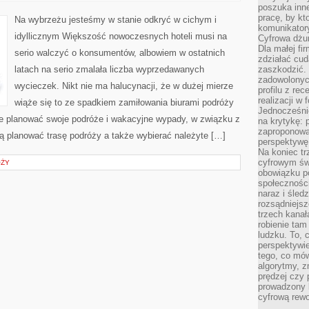
JEDNOSTKI,
poszuka inne
KTÓRYCH
FANTAZJĄ
pracę, by kt
Na wybrzeżu jesteśmy w stanie odkryć w cichym i
JEST
komunikatory
MIESZKANIE
idyllicznym Większość nowoczesnych hoteli musi na
Cyfrowa dżun
Dla małej fir
serio walczyć o konsumentów, albowiem w ostatnich
zdziałać cud
latach na serio zmalała liczba wyprzedawanych
zaszkodzić. 
zadowolonych
wycieczek. Nikt nie ma halucynacji, że w dużej mierze
profilu z re
realizacji w
wiąże się to ze spadkiem zamiłowania biurami podróży
Jednocześni
ie planować swoje podróże i wakacyjne wypady, w związku z
na krytykę: p
zaproponowa
 planować trasę podróży a także wybierać należyte […]
perspektywę.
Na koniec tr
cyfrowym św
ÓŻY
obowiązku po
społeczności
naraz i śled
rozsądniejs
trzech kanała
robienie tam
ludzku. To, 
perspektywie,
tego, co mów
algorytmy, z
prędzej czy 
prowadzony b
cyfrową rewo