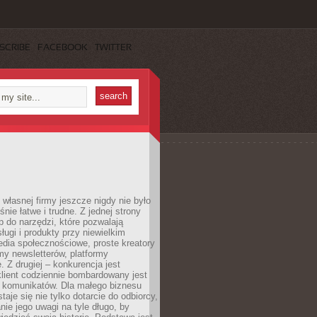
SCRIBE
FACEBOOK
TWITTER
własnej firmy jeszcze nigdy nie było
nie łatwe i trudne. Z jednej strony
 do narzędzi, które pozwalają
ugi i produkty przy niewielkim
dia społecznościowe, proste kreatory
my newsletterów, platformy
 Z drugiej – konkurencja jest
lient codziennie bombardowany jest
i komunikatów. Dla małego biznesu
aje się nie tylko dotarcie do odbiorcy,
anie jego uwagi na tyle długo, by