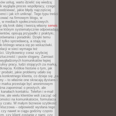
ów usług, warto dzielić się wiedzą:
ak wygląda proces współpracy, czego
odziewać, jakie błędy najczęściej
ienci i jak ich uniknąć. Tego typu treści
kować na firmowym blogu, w
e, w mediach społecznościowych.
my idą krok dalej i tworzą własny
serwis
w którym systematycznie odpowiadają
ientów, opisują przypadki z praktyki,
orównania i poradniki. Dzięki temu
ć tylko sprzedawcą, a stają się
do którego wraca się po wskazówki.
lacji w sieci wymaga też
ci. Użytkownicy coraz szybciej
ztuczność i puste slogany. Zamiast
 wygładzonych komunikatów lepiej
lisy pracy, ludzi stojących za marką,
knięcia. Krótkie historie o tym, jak
 produkt, jakie problemy udało się
a konkretnego klienta, co dzieje się „za
rmy – to właśnie one skracają dystans i
że marka przestaje być anonimowym
żna zapominać o prostych, ale
kanałach kontaktu. Telefon i e-mail
ne, ale wielu klientów woli zacząć od
domości na komunikatorze, formularza
czy czatu. W małym biznesie szybkość
a kluczowa – odpowiedź wysłana tego
 czy nawet w ciągu godziny często
ym, czy klient zostanie z nami, czy