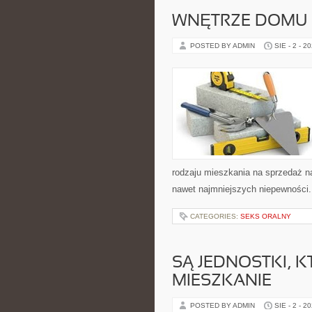
WNĘTRZE DOMU 
POSTED BY ADMIN
SIE - 2 - 2
rodzaju mieszkania na sprzedaż n
nawet najmniejszych niepewności.
CATEGORIES:
SEKS ORALNY
SĄ JEDNOSTKI, 
MIESZKANIE
POSTED BY ADMIN
SIE - 2 - 2