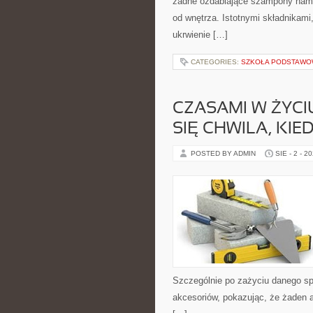
żadne ozdabiające szampony nam n
od wnętrza. Istotnymi składnikami,
ukrwienie […]
CATEGORIES:
SZKOŁA PODSTAW
CZASAMI W ŻYCI
SIĘ CHWILA, KIE
POSTED BY ADMIN
SIE - 2 - 2
Szczególnie po zażyciu danego sp
akcesoriów, pokazując, że żaden af