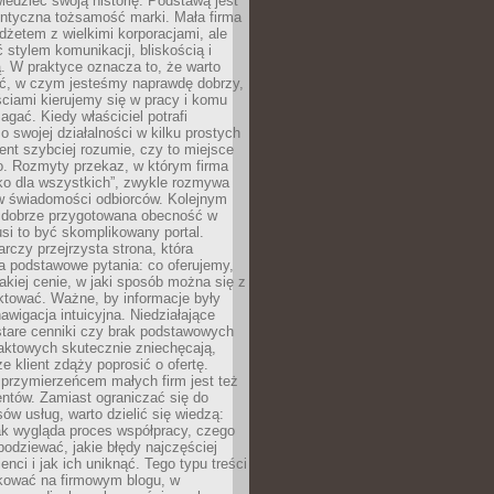
edzieć swoją historię. Podstawą jest
entyczna tożsamość marki. Mała firma
dżetem z wielkimi korporacjami, ale
stylem komunikacji, bliskością i
ą. W praktyce oznacza to, że warto
ić, w czym jesteśmy naprawdę dobrzy,
ściami kierujemy się w pracy i komu
ać. Kiedy właściciel potrafi
o swojej działalności w kilku prostych
ient szybciej rozumie, czy to miejsce
go. Rozmyty przekaz, w którym firma
ko dla wszystkich”, zwykle rozmywa
 w świadomości odbiorców. Kolejnym
t dobrze przygotowana obecność w
usi to być skomplikowany portal.
rczy przejrzysta strona, która
a podstawowe pytania: co oferujemy,
jakiej cenie, w jaki sposób można się z
ktować. Ważne, by informacje były
nawigacja intuicyjna. Niedziałające
stare cenniki czy brak podstawowych
aktowych skutecznie zniechęcają,
e klient zdąży poprosić o ofertę.
rzymierzeńcem małych firm jest też
entów. Zamiast ograniczać się do
ów usług, warto dzielić się wiedzą:
ak wygląda proces współpracy, czego
odziewać, jakie błędy najczęściej
ienci i jak ich uniknąć. Tego typu treści
kować na firmowym blogu, w