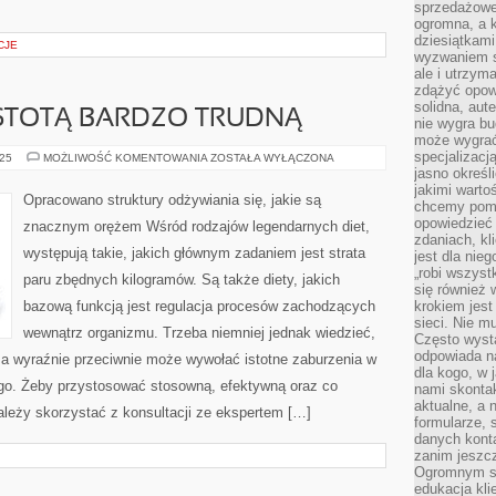
sprzedażowe.
ogromna, a k
dziesiątkam
CJE
wyzwaniem st
ale i utrzym
zdążyć opowi
solidna, aut
ISTOTĄ BARDZO TRUDNĄ
nie wygra bu
może wygrać 
specjalizacj
CZŁOWIEK
025
MOŻLIWOŚĆ KOMENTOWANIA
ZOSTAŁA WYŁĄCZONA
JEST
jasno określ
ISTOTĄ
jakimi warto
BARDZO
Opracowano struktury odżywiania się, jakie są
chcemy pomag
TRUDNĄ
opowiedzieć 
znacznym orężem Wśród rodzajów legendarnych diet,
zdaniach, kl
występują takie, jakich głównym zadaniem jest strata
jest dla nie
„robi wszyst
paru zbędnych kilogramów. Są także diety, jakich
się również
bazową funkcją jest regulacja procesów zachodzących
krokiem jes
sieci. Nie m
wewnątrz organizmu. Trzeba niemniej jednak wiedzieć,
Często wysta
odpowiada n
 a wyraźnie przeciwnie może wywołać istotne zaburzenia w
dla kogo, w 
go. Żeby przystosować stosowną, efektywną oraz co
nami skonta
aktualne, a 
ależy skorzystać z konsultacji ze ekspertem […]
formularze, 
danych kont
zanim jeszcz
Ogromnym sp
edukacja kli