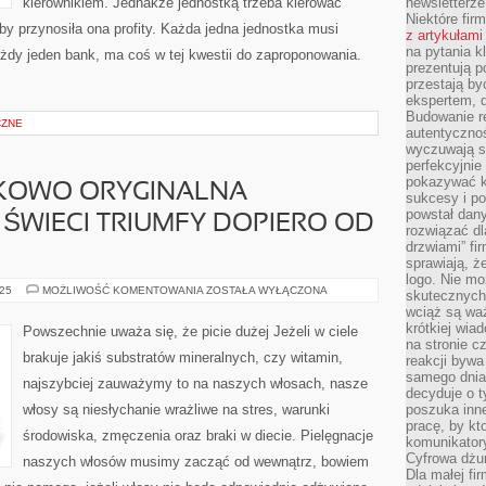
kierownikiem. Jednakże jednostką trzeba kierować
newsletterz
Niektóre fir
by przynosiła ona profity. Każda jedna jednostka musi
z artykułami
na pytania kl
żdy jeden bank, ma coś w tej kwestii do zaproponowania.
prezentują p
przestają by
ekspertem, 
Budowanie re
CZNE
autentycznoś
wyczuwają s
perfekcyjnie
pokazywać ku
NKOWO ORYGINALNA
sukcesy i pot
powstał dany
 ŚWIECI TRIUMFY DOPIERO OD
rozwiązać dl
drzwiami” fi
sprawiają, 
logo. Nie mo
JEST
025
MOŻLIWOŚĆ KOMENTOWANIA
ZOSTAŁA WYŁĄCZONA
skutecznych 
TO
wciąż są waż
STOSUNKOWO
ORYGINALNA
krótkiej wia
Powszechnie uważa się, że picie dużej Jeżeli w ciele
DZIEDZINA,
na stronie 
JAKA
brakuje jakiś substratów mineralnych, czy witamin,
reakcji byw
ŚWIECI
TRIUMFY
samego dnia
najszybciej zauważymy to na naszych włosach, nasze
DOPIERO
decyduje o t
OD
włosy są niesłychanie wrażliwe na stres, warunki
poszuka inne
KILKUNASTU
LAT
pracę, by kt
środowiska, zmęczenia oraz braki w diecie. Pielęgnacje
komunikatory
Cyfrowa dżun
naszych włosów musimy zacząć od wewnątrz, bowiem
Dla małej fir