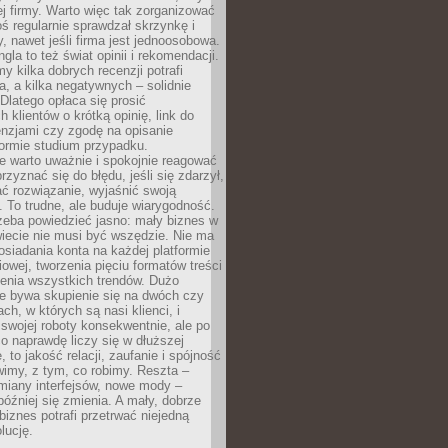
j firmy. Warto więc tak zorganizować
oś regularnie sprawdzał skrzynkę i
, nawet jeśli firma jest jednoosobowa.
gla to też świat opinii i rekomendacji.
my kilka dobrych recenzji potrafi
a, a kilka negatywnych – solidnie
Dlatego opłaca się prosić
 klientów o krótką opinię, link do
cenzjami czy zgodę na opisanie
 formie studium przypadku.
e warto uważnie i spokojnie reagować
rzyznać się do błędu, jeśli się zdarzył,
ć rozwiązanie, wyjaśnić swoją
 To trudne, ale buduje wiarygodność.
zeba powiedzieć jasno: mały biznes w
iecie nie musi być wszędzie. Nie ma
siadania konta na każdej platformie
owej, tworzenia pięciu formatów treści
zenia wszystkich trendów. Dużo
ze bywa skupienie się na dwóch czy
ch, w których są nasi klienci, i
 swojej roboty konsekwentnie, ale po
co naprawdę liczy się w dłuższej
 to jakość relacji, zaufanie i spójność
imy, z tym, co robimy. Reszta –
miany interfejsów, nowe mody –
później się zmienia. A mały, dobrze
iznes potrafi przetrwać niejedną
lucję.