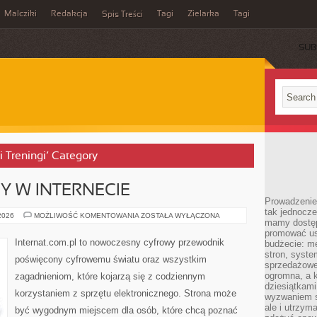
Malcziki
Redakcja
Tagi
Zielarka
Tagi
Spis Treści
SUB
i Treningi’ Category
Y W INTERNECIE
Prowadzenie 
tak jednocześ
NOWINKI
 2026
MOŻLIWOŚĆ KOMENTOWANIA
ZOSTAŁA WYŁĄCZONA
mamy dostęp
I
TRENDY
promować usł
W
Internat.com.pl to nowoczesny cyfrowy przewodnik
budżecie: me
INTERNECIE
stron, syste
poświęcony cyfrowemu światu oraz wszystkim
sprzedażowe.
ogromna, a k
zagadnieniom, które kojarzą się z codziennym
dziesiątkam
korzystaniem z sprzętu elektronicznego. Strona może
wyzwaniem st
ale i utrzym
być wygodnym miejscem dla osób, które chcą poznać