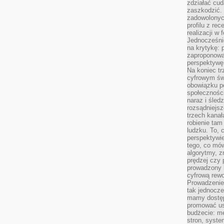
zdziałać cud
zaszkodzić. 
zadowolonych
profilu z re
realizacji w
Jednocześni
na krytykę: p
zaproponowa
perspektywę.
Na koniec tr
cyfrowym św
obowiązku po
społeczności
naraz i śled
rozsądniejs
trzech kanała
robienie tam
ludzku. To, 
perspektywie,
tego, co mów
algorytmy, z
prędzej czy 
prowadzony b
cyfrową rewo
Prowadzenie 
tak jednocześ
mamy dostęp
promować usł
budżecie: me
stron, syste