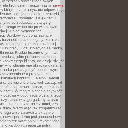
e, w mediach społecznościowych.
my idą krok dalej i tworzą własny
serwis
w którym systematycznie odpowiadają
ientów, opisują przypadki z praktyki,
orównania i poradniki. Dzięki temu
ć tylko sprzedawcą, a stają się
do którego wraca się po wskazówki.
lacji w sieci wymaga też
ci. Użytkownicy coraz szybciej
ztuczność i puste slogany. Zamiast
 wygładzonych komunikatów lepiej
lisy pracy, ludzi stojących za marką,
knięcia. Krótkie historie o tym, jak
 produkt, jakie problemy udało się
a konkretnego klienta, co dzieje się „za
rmy – to właśnie one skracają dystans i
że marka przestaje być anonimowym
żna zapominać o prostych, ale
kanałach kontaktu. Telefon i e-mail
ne, ale wielu klientów woli zacząć od
domości na komunikatorze, formularza
czy czatu. W małym biznesie szybkość
a kluczowa – odpowiedź wysłana tego
 czy nawet w ciągu godziny często
ym, czy klient zostanie z nami, czy
j firmy. Warto więc tak zorganizować
oś regularnie sprawdzał skrzynkę i
, nawet jeśli firma jest jednoosobowa.
gla to też świat opinii i rekomendacji.
my kilka dobrych recenzji potrafi