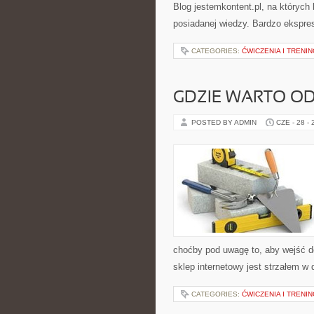
Blog jestemkontent.pl, na któryc
posiadanej wiedzy. Bardzo ekspr
CATEGORIES:
ĆWICZENIA I TRENIN
GDZIE WARTO O
POSTED BY ADMIN
CZE - 28 -
choćby pod uwagę to, aby wejść d
sklep internetowy jest strzałem w 
CATEGORIES:
ĆWICZENIA I TRENIN