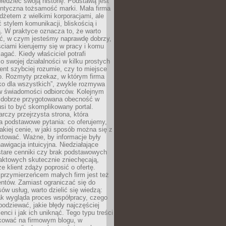
edzieć swoją historię. Podstawą jest
entyczna tożsamość marki. Mała firma
dżetem z wielkimi korporacjami, ale
stylem komunikacji, bliskością i
ą. W praktyce oznacza to, że warto
ić, w czym jesteśmy naprawdę dobrzy,
ściami kierujemy się w pracy i komu
ać. Kiedy właściciel potrafi
o swojej działalności w kilku prostych
ient szybciej rozumie, czy to miejsce
go. Rozmyty przekaz, w którym firma
ko dla wszystkich”, zwykle rozmywa
 w świadomości odbiorców. Kolejnym
t dobrze przygotowana obecność w
usi to być skomplikowany portal.
rczy przejrzysta strona, która
a podstawowe pytania: co oferujemy,
jakiej cenie, w jaki sposób można się z
ktować. Ważne, by informacje były
nawigacja intuicyjna. Niedziałające
stare cenniki czy brak podstawowych
aktowych skutecznie zniechęcają,
e klient zdąży poprosić o ofertę.
rzymierzeńcem małych firm jest też
entów. Zamiast ograniczać się do
ów usług, warto dzielić się wiedzą:
ak wygląda proces współpracy, czego
odziewać, jakie błędy najczęściej
ienci i jak ich uniknąć. Tego typu treści
kować na firmowym blogu, w