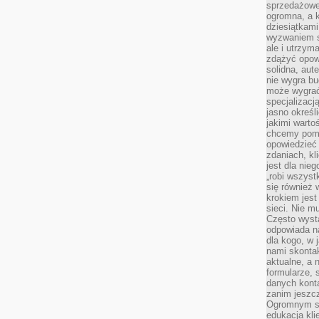
sprzedażowe.
ogromna, a k
dziesiątkam
wyzwaniem st
ale i utrzym
zdążyć opowi
solidna, aut
nie wygra bu
może wygrać 
specjalizacj
jasno określ
jakimi warto
chcemy pomag
opowiedzieć 
zdaniach, kl
jest dla nie
„robi wszyst
się również
krokiem jes
sieci. Nie m
Często wysta
odpowiada n
dla kogo, w 
nami skonta
aktualne, a 
formularze, 
danych kont
zanim jeszcz
Ogromnym sp
edukacja kli