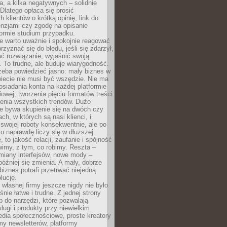
a, a kilka negatywnych – solidnie
Dlatego opłaca się prosić
 klientów o krótką opinię, link do
cenzjami czy zgodę na opisanie
 formie studium przypadku.
e warto uważnie i spokojnie reagować
rzyznać się do błędu, jeśli się zdarzył,
ć rozwiązanie, wyjaśnić swoją
 To trudne, ale buduje wiarygodność.
zeba powiedzieć jasno: mały biznes w
iecie nie musi być wszędzie. Nie ma
siadania konta na każdej platformie
owej, tworzenia pięciu formatów treści
zenia wszystkich trendów. Dużo
ze bywa skupienie się na dwóch czy
ch, w których są nasi klienci, i
 swojej roboty konsekwentnie, ale po
co naprawdę liczy się w dłuższej
 to jakość relacji, zaufanie i spójność
imy, z tym, co robimy. Reszta –
miany interfejsów, nowe mody –
później się zmienia. A mały, dobrze
iznes potrafi przetrwać niejedną
lucję.
własnej firmy jeszcze nigdy nie było
nie łatwe i trudne. Z jednej strony
 do narzędzi, które pozwalają
ugi i produkty przy niewielkim
dia społecznościowe, proste kreatory
my newsletterów, platformy