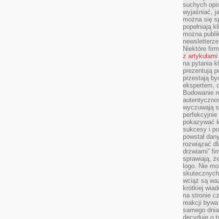
suchych opis
wyjaśniać, j
można się sp
popełniają kl
można publi
newsletterz
Niektóre fir
z artykułami
na pytania kl
prezentują p
przestają by
ekspertem, 
Budowanie re
autentycznoś
wyczuwają s
perfekcyjnie
pokazywać ku
sukcesy i pot
powstał dany
rozwiązać dl
drzwiami” fi
sprawiają, 
logo. Nie mo
skutecznych 
wciąż są waż
krótkiej wia
na stronie 
reakcji byw
samego dnia
decyduje o t