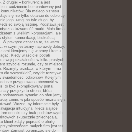
 Z drugiej – konkurencja jest
lient codziennie bombardowany jest
i komunikatów. Dla małego biznesu
aje się nie tylko dotarcie do odbiorcy,
anie jego uwagi na tyle długo, by
edzieć swoją historię. Podstawą jest
entyczna tożsamość marki. Mała firma
dżetem z wielkimi korporacjami, ale
stylem komunikacji, bliskością i
ą. W praktyce oznacza to, że warto
ić, w czym jesteśmy naprawdę dobrzy,
ściami kierujemy się w pracy i komu
ać. Kiedy właściciel potrafi
o swojej działalności w kilku prostych
ient szybciej rozumie, czy to miejsce
go. Rozmyty przekaz, w którym firma
ko dla wszystkich”, zwykle rozmywa
 w świadomości odbiorców. Kolejnym
t dobrze przygotowana obecność w
usi to być skomplikowany portal.
rczy przejrzysta strona, która
a podstawowe pytania: co oferujemy,
jakiej cenie, w jaki sposób można się z
ktować. Ważne, by informacje były
nawigacja intuicyjna. Niedziałające
stare cenniki czy brak podstawowych
aktowych skutecznie zniechęcają,
e klient zdąży poprosić o ofertę.
rzymierzeńcem małych firm jest też
entów. Zamiast ograniczać się do