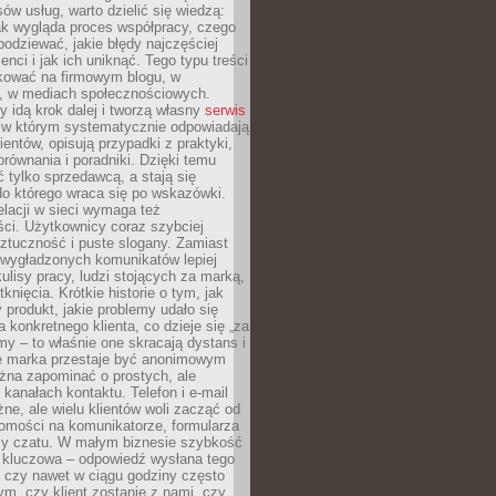
ów usług, warto dzielić się wiedzą:
ak wygląda proces współpracy, czego
odziewać, jakie błędy najczęściej
ienci i jak ich uniknąć. Tego typu treści
kować na firmowym blogu, w
e, w mediach społecznościowych.
my idą krok dalej i tworzą własny
serwis
w którym systematycznie odpowiadają
ientów, opisują przypadki z praktyki,
orównania i poradniki. Dzięki temu
ć tylko sprzedawcą, a stają się
do którego wraca się po wskazówki.
lacji w sieci wymaga też
ci. Użytkownicy coraz szybciej
ztuczność i puste slogany. Zamiast
 wygładzonych komunikatów lepiej
lisy pracy, ludzi stojących za marką,
knięcia. Krótkie historie o tym, jak
 produkt, jakie problemy udało się
a konkretnego klienta, co dzieje się „za
rmy – to właśnie one skracają dystans i
że marka przestaje być anonimowym
żna zapominać o prostych, ale
kanałach kontaktu. Telefon i e-mail
ne, ale wielu klientów woli zacząć od
domości na komunikatorze, formularza
czy czatu. W małym biznesie szybkość
a kluczowa – odpowiedź wysłana tego
 czy nawet w ciągu godziny często
ym, czy klient zostanie z nami, czy