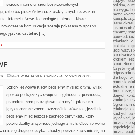
zdążyć opowi
świecie internetu, sieci bezprzewodowych,
solidna, aut
nie wygra bu
gu, cyberbezpieczeństwa oraz praktycznych rozwiązań
może wygrać 
specjalizacj
ie: Internet i Nowe Technologie i Internet i Nowe
jasno określ
ym nowoczesna komunikacja zostaje pokazana w sposób
jakimi warto
chcemy pomag
ego języka, czytelnik […]
opowiedzieć 
zdaniach, kl
GI
jest dla nie
„robi wszyst
się również
krokiem jes
sieci. Nie m
WE
Często wysta
odpowiada n
SZKOŁY
025
MOŻLIWOŚĆ KOMENTOWANIA
ZOSTAŁA WYŁĄCZONA
dla kogo, w 
JĘZYKOWE
nami skonta
aktualne, a 
Szkoły językowe Kiedy będziemy myśleć o tym, w jaki
formularze, 
sposób podwyższyć swoje umiejętności, z pewnością
danych kont
zanim jeszcz
przemknie nam przez głowę taka myśl, jak nauka
Ogromnym sp
języka zagranicznego, szczególnie wówczas, jeżeli nie
edukacja kli
suchych opis
będziemy mieć jeszcze żadnego certyfikatu, który
wyjaśniać, j
można się sp
potwierdzałby znajomość jednego z nich. Obecnie wolno
popełniają kl
zenie się drugiego języka, choćby poprzez zapisanie się na
można publi