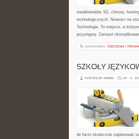
światłowodów, 5G, chmury, hostin
technologicznych. Nowości na stron
Technologie. To miejsce, w któr
przystępny. Zamiast skomplikowan
CATEGORIES:
ĆWICZENIA I TRENIN
SZKOŁY JĘZYKO
POSTED BY ADMIN
LIP - 3 - 2
de facto skutecznie zaplanować uc