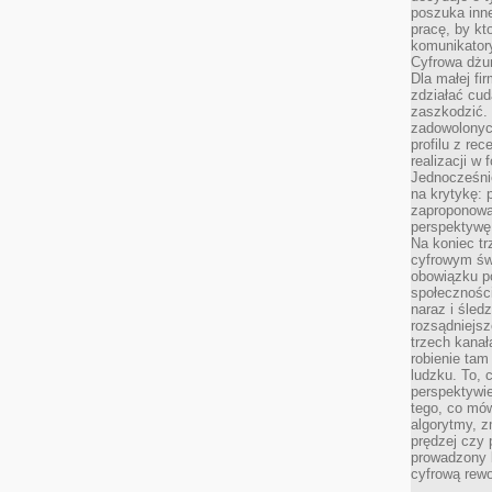
poszuka inne
pracę, by kt
komunikatory
Cyfrowa dżun
Dla małej fir
zdziałać cud
zaszkodzić. 
zadowolonych
profilu z re
realizacji w
Jednocześni
na krytykę: p
zaproponowa
perspektywę.
Na koniec tr
cyfrowym św
obowiązku po
społeczności
naraz i śled
rozsądniejs
trzech kanała
robienie tam
ludzku. To, 
perspektywie,
tego, co mów
algorytmy, z
prędzej czy 
prowadzony b
cyfrową rewo