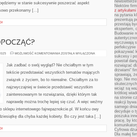
newsletterz
h będziemy w stanie sukcesywnie poszerzać aspekt
Niektóre fir
esowo przekonamy […]
z artykułami
na pytania kl
prezentują p
GI
przestają by
ekspertem, 
Budowanie re
autentycznoś
DPOCZĄĆ?
wyczuwają s
perfekcyjnie
pokazywać ku
GDZIE
 2025
MOŻLIWOŚĆ KOMENTOWANIA
ZOSTAŁA WYŁĄCZONA
sukcesy i pot
WARTO
ODPOCZĄĆ?
powstał dany
Jak zadbać o swój wygląd? Nie chciałbym w tym
rozwiązać dl
drzwiami” fi
tekście przedstawiać wszystkich tematów mających
sprawiają, 
logo. Nie mo
związek z życiem, bo to nierealne. Chciałbym za to
skutecznych 
najzwyczajniej w świecie przedstawić wszystkim
wciąż są waż
krótkiej wia
zainteresowanym te rozwiązania, dzięki którym tak
na stronie 
naprawdę można trochę lepiej się czuć. A więc weźmy
reakcji byw
samego dnia
o sklepu internetowego fajnepaznokcie.pl. W końcu owy
decyduje o t
poszuka inne
dziesiątkę dla chyba każdej kobiety. Bo czy jest taka […]
pracę, by kt
komunikatory
GI
Cyfrowa dżun
Dla małej fir