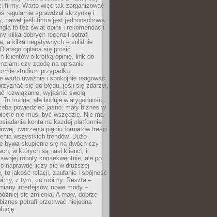
j firmy. Warto więc tak zorganizować
oś regularnie sprawdzał skrzynkę i
, nawet jeśli firma jest jednoosobowa.
gla to też świat opinii i rekomendacji.
my kilka dobrych recenzji potrafi
a, a kilka negatywnych – solidnie
Dlatego opłaca się prosić
 klientów o krótką opinię, link do
cenzjami czy zgodę na opisanie
 formie studium przypadku.
e warto uważnie i spokojnie reagować
rzyznać się do błędu, jeśli się zdarzył,
ć rozwiązanie, wyjaśnić swoją
 To trudne, ale buduje wiarygodność.
zeba powiedzieć jasno: mały biznes w
iecie nie musi być wszędzie. Nie ma
siadania konta na każdej platformie
owej, tworzenia pięciu formatów treści
zenia wszystkich trendów. Dużo
ze bywa skupienie się na dwóch czy
ch, w których są nasi klienci, i
 swojej roboty konsekwentnie, ale po
co naprawdę liczy się w dłuższej
 to jakość relacji, zaufanie i spójność
imy, z tym, co robimy. Reszta –
miany interfejsów, nowe mody –
później się zmienia. A mały, dobrze
iznes potrafi przetrwać niejedną
lucję.