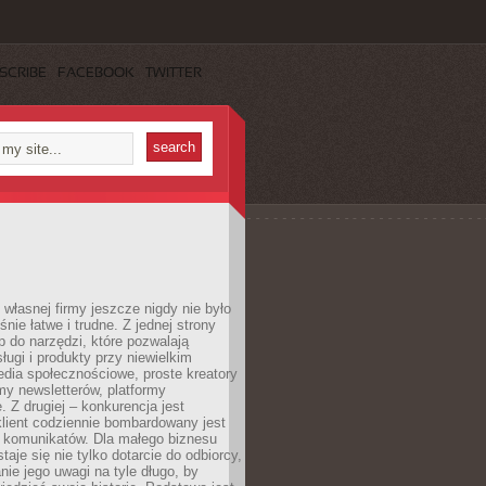
SCRIBE
FACEBOOK
TWITTER
własnej firmy jeszcze nigdy nie było
nie łatwe i trudne. Z jednej strony
 do narzędzi, które pozwalają
ugi i produkty przy niewielkim
dia społecznościowe, proste kreatory
my newsletterów, platformy
 Z drugiej – konkurencja jest
lient codziennie bombardowany jest
i komunikatów. Dla małego biznesu
aje się nie tylko dotarcie do odbiorcy,
anie jego uwagi na tyle długo, by