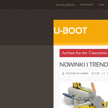
Archiwum
Love
Strona główna
U-BOOT
Archive for the ‘Ćwiczenia 
NOWINKI I TREND
POSTED BY ADMIN
CZE - 17 -