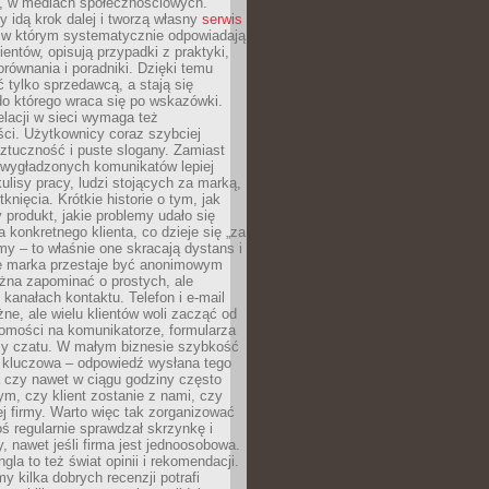
e, w mediach społecznościowych.
my idą krok dalej i tworzą własny
serwis
w którym systematycznie odpowiadają
ientów, opisują przypadki z praktyki,
orównania i poradniki. Dzięki temu
ć tylko sprzedawcą, a stają się
do którego wraca się po wskazówki.
lacji w sieci wymaga też
ci. Użytkownicy coraz szybciej
ztuczność i puste slogany. Zamiast
 wygładzonych komunikatów lepiej
lisy pracy, ludzi stojących za marką,
knięcia. Krótkie historie o tym, jak
 produkt, jakie problemy udało się
a konkretnego klienta, co dzieje się „za
rmy – to właśnie one skracają dystans i
że marka przestaje być anonimowym
żna zapominać o prostych, ale
kanałach kontaktu. Telefon i e-mail
ne, ale wielu klientów woli zacząć od
domości na komunikatorze, formularza
czy czatu. W małym biznesie szybkość
a kluczowa – odpowiedź wysłana tego
 czy nawet w ciągu godziny często
ym, czy klient zostanie z nami, czy
j firmy. Warto więc tak zorganizować
oś regularnie sprawdzał skrzynkę i
, nawet jeśli firma jest jednoosobowa.
gla to też świat opinii i rekomendacji.
my kilka dobrych recenzji potrafi