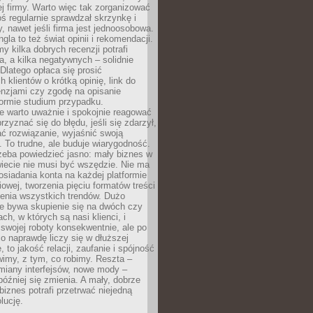
j firmy. Warto więc tak zorganizować
oś regularnie sprawdzał skrzynkę i
, nawet jeśli firma jest jednoosobowa.
gla to też świat opinii i rekomendacji.
my kilka dobrych recenzji potrafi
a, a kilka negatywnych – solidnie
Dlatego opłaca się prosić
 klientów o krótką opinię, link do
cenzjami czy zgodę na opisanie
 formie studium przypadku.
e warto uważnie i spokojnie reagować
rzyznać się do błędu, jeśli się zdarzył,
ć rozwiązanie, wyjaśnić swoją
 To trudne, ale buduje wiarygodność.
zeba powiedzieć jasno: mały biznes w
iecie nie musi być wszędzie. Nie ma
siadania konta na każdej platformie
owej, tworzenia pięciu formatów treści
zenia wszystkich trendów. Dużo
ze bywa skupienie się na dwóch czy
ch, w których są nasi klienci, i
 swojej roboty konsekwentnie, ale po
co naprawdę liczy się w dłuższej
 to jakość relacji, zaufanie i spójność
imy, z tym, co robimy. Reszta –
miany interfejsów, nowe mody –
później się zmienia. A mały, dobrze
iznes potrafi przetrwać niejedną
lucję.