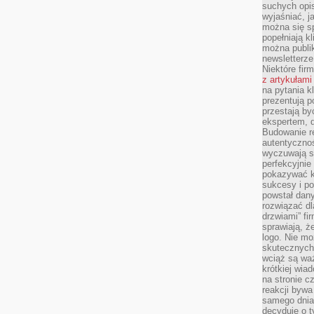
suchych opis
wyjaśniać, j
można się sp
popełniają kl
można publi
newsletterz
Niektóre fir
z artykułami
na pytania kl
prezentują p
przestają by
ekspertem, 
Budowanie re
autentycznoś
wyczuwają s
perfekcyjnie
pokazywać ku
sukcesy i pot
powstał dany
rozwiązać dl
drzwiami” fi
sprawiają, 
logo. Nie mo
skutecznych 
wciąż są waż
krótkiej wia
na stronie 
reakcji byw
samego dnia
decyduje o t