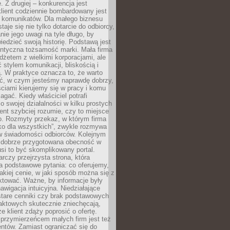
 Z drugiej – konkurencja jest
lient codziennie bombardowany jest
i komunikatów. Dla małego biznesu
aje się nie tylko dotarcie do odbiorcy,
anie jego uwagi na tyle długo, by
edzieć swoją historię. Podstawą jest
entyczna tożsamość marki. Mała firma
dżetem z wielkimi korporacjami, ale
stylem komunikacji, bliskością i
ą. W praktyce oznacza to, że warto
ić, w czym jesteśmy naprawdę dobrzy,
ściami kierujemy się w pracy i komu
ać. Kiedy właściciel potrafi
o swojej działalności w kilku prostych
ient szybciej rozumie, czy to miejsce
go. Rozmyty przekaz, w którym firma
ko dla wszystkich”, zwykle rozmywa
 w świadomości odbiorców. Kolejnym
t dobrze przygotowana obecność w
usi to być skomplikowany portal.
rczy przejrzysta strona, która
a podstawowe pytania: co oferujemy,
jakiej cenie, w jaki sposób można się z
ktować. Ważne, by informacje były
nawigacja intuicyjna. Niedziałające
stare cenniki czy brak podstawowych
aktowych skutecznie zniechęcają,
e klient zdąży poprosić o ofertę.
rzymierzeńcem małych firm jest też
entów. Zamiast ograniczać się do