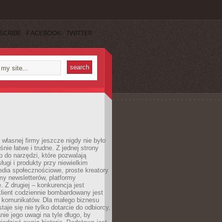
SCRIBE
FACEBOOK
TWITTER
własnej firmy jeszcze nigdy nie było
nie łatwe i trudne. Z jednej strony
 do narzędzi, które pozwalają
ugi i produkty przy niewielkim
dia społecznościowe, proste kreatory
my newsletterów, platformy
 Z drugiej – konkurencja jest
lient codziennie bombardowany jest
i komunikatów. Dla małego biznesu
aje się nie tylko dotarcie do odbiorcy,
anie jego uwagi na tyle długo, by