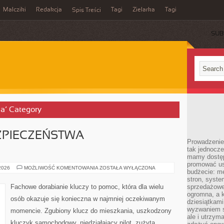
Malcziki
Redakcja
Tagi
Zielarka
Tagi
Spis Treści
SUB
ja’ Category
ZPIECZEŃSTWA
Prowadzenie 
tak jednocześ
mamy dostęp
promować usł
PRZYSZŁOŚĆ
 2026
MOŻLIWOŚĆ KOMENTOWANIA
ZOSTAŁA WYŁĄCZONA
budżecie: me
BEZPIECZEŃSTWA
SAMOCHODÓW
stron, syste
Fachowe dorabianie kluczy to pomoc, która dla wielu
sprzedażowe.
ogromna, a k
osób okazuje się konieczna w najmniej oczekiwanym
dziesiątkam
wyzwaniem st
momencie. Zgubiony klucz do mieszkania, uszkodzony
ale i utrzym
kluczyk samochodowy, niedziałający pilot, zużyta