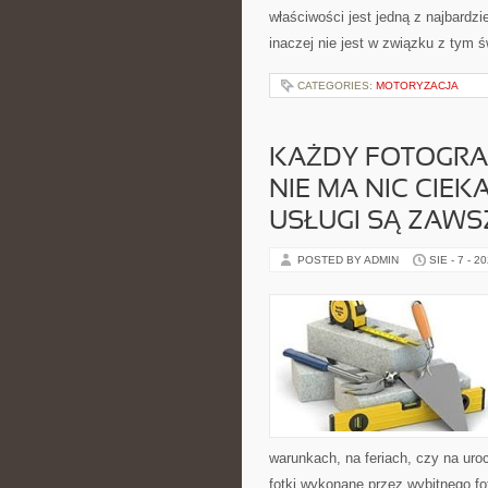
właściwości jest jedną z najbardz
inaczej nie jest w związku z tym 
CATEGORIES:
MOTORYZACJA
KAŻDY FOTOGRA
NIE MA NIC CIEK
USŁUGI SĄ ZAWS
POSTED BY ADMIN
SIE - 7 - 2
warunkach, na feriach, czy na ur
fotki wykonane przez wybitnego fo