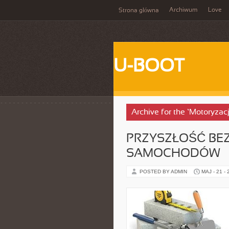
Archiwum
Love
Strona główna
U-BOOT
Archive for the ‘Motoryzac
PRZYSZŁOŚĆ BE
SAMOCHODÓW
POSTED BY ADMIN
MAJ - 21 -