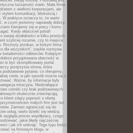
edzieć swoją historię. Podstawą jest
entyczna tożsamość marki. Mała firma
dżetem z wielkimi korporacjami, ale
stylem komunikacji, bliskością i
ą. W praktyce oznacza to, że warto
ić, w czym jesteśmy naprawdę dobrzy,
ściami kierujemy się w pracy i komu
ać. Kiedy właściciel potrafi
o swojej działalności w kilku prostych
ient szybciej rozumie, czy to miejsce
go. Rozmyty przekaz, w którym firma
ko dla wszystkich”, zwykle rozmywa
 w świadomości odbiorców. Kolejnym
t dobrze przygotowana obecność w
usi to być skomplikowany portal.
rczy przejrzysta strona, która
a podstawowe pytania: co oferujemy,
jakiej cenie, w jaki sposób można się z
ktować. Ważne, by informacje były
nawigacja intuicyjna. Niedziałające
stare cenniki czy brak podstawowych
aktowych skutecznie zniechęcają,
e klient zdąży poprosić o ofertę.
rzymierzeńcem małych firm jest też
entów. Zamiast ograniczać się do
ów usług, warto dzielić się wiedzą:
ak wygląda proces współpracy, czego
odziewać, jakie błędy najczęściej
ienci i jak ich uniknąć. Tego typu treści
kować na firmowym blogu, w