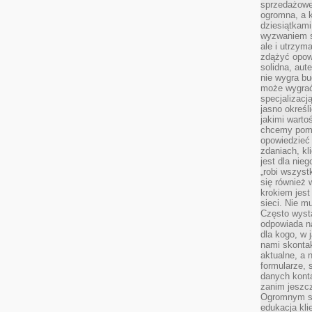
sprzedażowe.
ogromna, a k
dziesiątkam
wyzwaniem st
ale i utrzym
zdążyć opowi
solidna, aut
nie wygra bu
może wygrać 
specjalizacj
jasno określ
jakimi warto
chcemy pomag
opowiedzieć 
zdaniach, kl
jest dla nie
„robi wszyst
się również
krokiem jes
sieci. Nie m
Często wysta
odpowiada n
dla kogo, w 
nami skonta
aktualne, a 
formularze, 
danych kont
zanim jeszcz
Ogromnym sp
edukacja kli