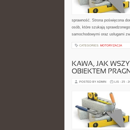
sprawność. Strona poświęcona dora
osób, które szukają sprawdzonego
samochodowymi oraz usługami zw
CATEGORIES:
MOTORYZACJA
KAWA, JAK WSZY
OBIEKTEM PRAGN
POSTED BY ADMIN
LIS - 25 - 