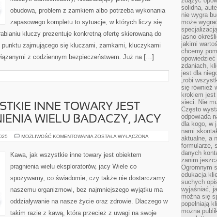
zdążyć opowi
solidna, aut
obudowa, problem z zamkiem albo potrzeba wykonania
nie wygra bu
zapasowego kompletu to sytuacje, w których liczy się
może wygrać 
specjalizacj
bianiu kluczy prezentuje konkretną ofertę skierowaną do
jasno określ
jakimi warto
 punktu zajmującego się kluczami, zamkami, kluczykami
chcemy pomag
iązanymi z codziennym bezpieczeństwem. Już na […]
opowiedzieć 
zdaniach, kl
jest dla nie
„robi wszyst
się również
krokiem jes
sieci. Nie m
STKIE INNE TOWARY JEST
Często wysta
odpowiada n
IENIA WIELU BADACZY, JACY
dla kogo, w 
nami skonta
KAWA,
2025
MOŻLIWOŚĆ KOMENTOWANIA
ZOSTAŁA WYŁĄCZONA
aktualne, a 
JAK
formularze, 
WSZYSTKIE
INNE
danych kont
Kawa, jak wszystkie inne towary jest obiektem
TOWARY
zanim jeszcz
JEST
pragnienia wielu eksploratorów, jacy Wiele co
Ogromnym sp
OBIEKTEM
PRAGNIENIA
edukacja kli
spożywamy, co świadomie, czy także nie dostarczamy
WIELU
suchych opis
BADACZY,
wyjaśniać, j
naszemu organizmowi, bez najmniejszego wyjątku ma
JACY
można się sp
oddziaływanie na nasze życie oraz zdrowie. Dlaczego w
popełniają kl
można publi
takim razie z kawą, która przecież z uwagi na swoje