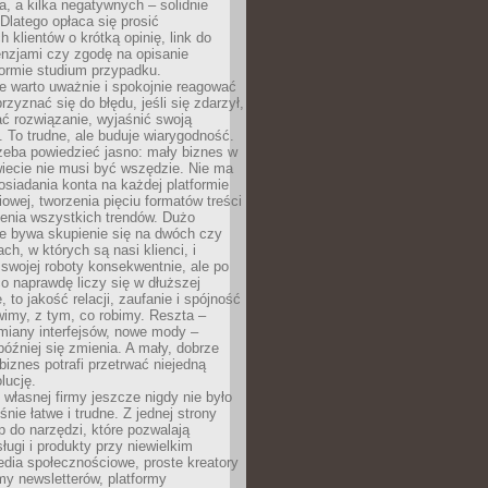
a, a kilka negatywnych – solidnie
Dlatego opłaca się prosić
 klientów o krótką opinię, link do
cenzjami czy zgodę na opisanie
 formie studium przypadku.
e warto uważnie i spokojnie reagować
rzyznać się do błędu, jeśli się zdarzył,
ć rozwiązanie, wyjaśnić swoją
 To trudne, ale buduje wiarygodność.
zeba powiedzieć jasno: mały biznes w
iecie nie musi być wszędzie. Nie ma
siadania konta na każdej platformie
owej, tworzenia pięciu formatów treści
zenia wszystkich trendów. Dużo
ze bywa skupienie się na dwóch czy
ch, w których są nasi klienci, i
 swojej roboty konsekwentnie, ale po
co naprawdę liczy się w dłuższej
 to jakość relacji, zaufanie i spójność
imy, z tym, co robimy. Reszta –
miany interfejsów, nowe mody –
później się zmienia. A mały, dobrze
iznes potrafi przetrwać niejedną
lucję.
własnej firmy jeszcze nigdy nie było
nie łatwe i trudne. Z jednej strony
 do narzędzi, które pozwalają
ugi i produkty przy niewielkim
dia społecznościowe, proste kreatory
my newsletterów, platformy