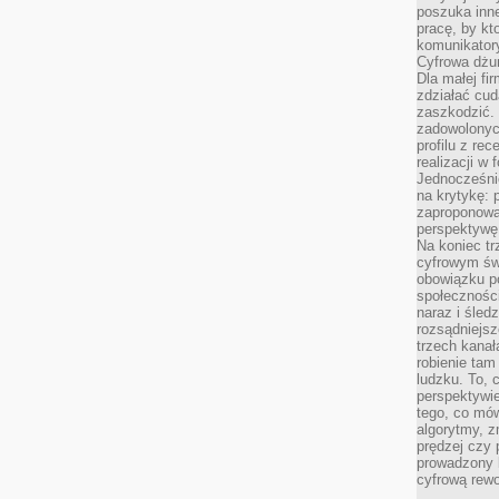
poszuka inne
pracę, by kt
komunikatory
Cyfrowa dżun
Dla małej fir
zdziałać cud
zaszkodzić. 
zadowolonych
profilu z re
realizacji w
Jednocześni
na krytykę: p
zaproponowa
perspektywę.
Na koniec tr
cyfrowym św
obowiązku po
społeczności
naraz i śled
rozsądniejs
trzech kanała
robienie tam
ludzku. To, 
perspektywie,
tego, co mów
algorytmy, z
prędzej czy 
prowadzony b
cyfrową rewo