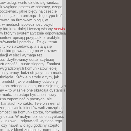
ów usług, warto dzielić się wiedzą:
ak wygląda proces współpracy, czego
odziewać, jakie błędy najczęściej
ienci i jak ich uniknąć. Tego typu treści
kować na firmowym blogu, w
e, w mediach społecznościowych.
my idą krok dalej i tworzą własny
serwis
w którym systematycznie odpowiadają
ientów, opisują przypadki z praktyki,
orównania i poradniki. Dzięki temu
ć tylko sprzedawcą, a stają się
do którego wraca się po wskazówki.
lacji w sieci wymaga też
ci. Użytkownicy coraz szybciej
ztuczność i puste slogany. Zamiast
 wygładzonych komunikatów lepiej
lisy pracy, ludzi stojących za marką,
knięcia. Krótkie historie o tym, jak
 produkt, jakie problemy udało się
a konkretnego klienta, co dzieje się „za
rmy – to właśnie one skracają dystans i
że marka przestaje być anonimowym
żna zapominać o prostych, ale
kanałach kontaktu. Telefon i e-mail
ne, ale wielu klientów woli zacząć od
domości na komunikatorze, formularza
czy czatu. W małym biznesie szybkość
a kluczowa – odpowiedź wysłana tego
 czy nawet w ciągu godziny często
ym, czy klient zostanie z nami, czy