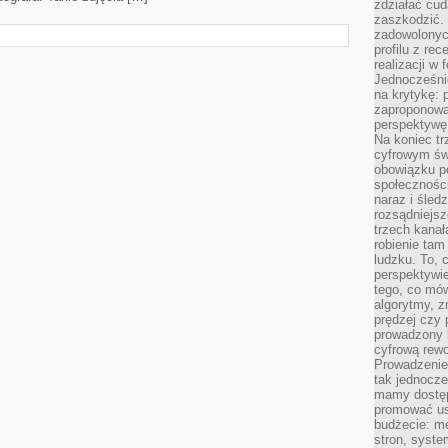
zdziałać cud
zaszkodzić. 
zadowolonych
profilu z re
realizacji w
Jednocześni
na krytykę: p
zaproponowa
perspektywę.
Na koniec tr
cyfrowym św
obowiązku po
społeczności
naraz i śled
rozsądniejs
trzech kanała
robienie tam
ludzku. To, 
perspektywie,
tego, co mów
algorytmy, z
prędzej czy 
prowadzony b
cyfrową rewo
Prowadzenie 
tak jednocześ
mamy dostęp
promować usł
budżecie: me
stron, syste