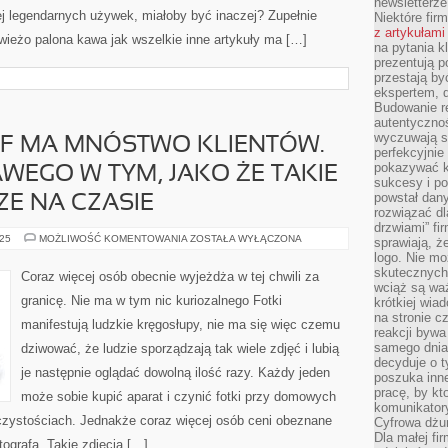
newsletterz
iej legendarnych używek, miałoby być inaczej? Zupełnie
Niektóre fir
z artykułami
świeżo palona kawa jak wszelkie inne artykuły ma […]
na pytania kl
prezentują p
przestają by
ekspertem, 
Budowanie re
autentycznoś
wyczuwają s
F MA MNÓSTWO KLIENTÓW.
perfekcyjnie
pokazywać ku
AWEGO W TYM, JAKO ŻE TAKIE
sukcesy i pot
powstał dany
ZE NA CZASIE
rozwiązać dl
drzwiami” fi
KAŻDY
025
MOŻLIWOŚĆ KOMENTOWANIA
ZOSTAŁA WYŁĄCZONA
sprawiają, 
FOTOGRAF
logo. Nie mo
MA
MNÓSTWO
skutecznych 
Coraz więcej osób obecnie wyjeżdża w tej chwili za
KLIENTÓW.
wciąż są waż
NIE
granicę. Nie ma w tym nic kuriozalnego Fotki
krótkiej wia
MA
NIC
na stronie 
manifestują ludzkie kręgosłupy, nie ma się więc czemu
CIEKAWEGO
reakcji byw
W
samego dnia
dziwować, że ludzie sporządzają tak wiele zdjęć i lubią
TYM,
JAKO
decyduje o t
ŻE
je następnie oglądać dowolną ilość razy. Każdy jeden
poszuka inne
TAKIE
pracę, by kt
USŁUGI
może sobie kupić aparat i czynić fotki przy domowych
SĄ
komunikatory
ZAWSZE
oczystościach. Jednakże coraz więcej osób ceni obeznane
Cyfrowa dżun
NA
CZASIE
Dla małej fir
tografa. Takie zdjęcia […]