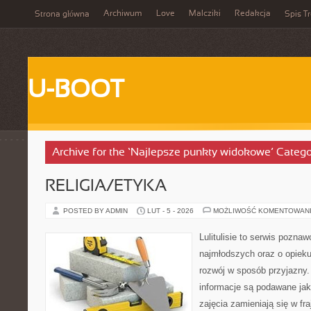
Archiwum
Love
Malcziki
Redakcja
Strona główna
Spis Tr
U-BOOT
Archive for the ‘Najlepsze punkty widokowe’ Categ
RELIGIA/ETYKA
POSTED BY ADMIN
LUT - 5 - 2026
MOŻLIWOŚĆ KOMENTOWAN
Lulitulisie to serwis pozna
najmłodszych oraz o opiek
rozwój w sposób przyjazny.
informacje są podawane ja
zajęcia zamieniają się w fr