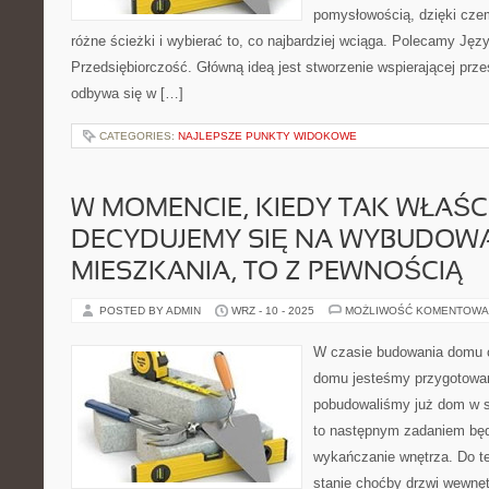
pomysłowością, dzięki cz
różne ścieżki i wybierać to, co najbardziej wciąga. Polecamy Języ
Przedsiębiorczość. Główną ideą jest stworzenie wspierającej przes
odbywa się w […]
CATEGORIES:
NAJLEPSZE PUNKTY WIDOKOWE
W MOMENCIE, KIEDY TAK WŁAŚC
DECYDUJEMY SIĘ NA WYBUDOW
MIESZKANIA, TO Z PEWNOŚCIĄ
POSTED BY ADMIN
WRZ - 10 - 2025
MOŻLIWOŚĆ KOMENTOWA
W czasie budowania domu 
domu jesteśmy przygotowan
pobudowaliśmy już dom w 
to następnym zadaniem będ
wykańczanie wnętrza. Do t
stanie choćby drzwi wewnę