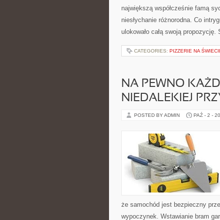
największą współcześnie famą syci
niesłychanie różnorodna. Co intryg
ulokowało całą swoją propozycję. 
CATEGORIES:
PIZZERIE NA ŚWIECI
NA PEWNO KAŻDY
NIEDALEKIEJ PR
POSTED BY ADMIN
PAŹ - 2 - 2
że samochód jest bezpieczny prze
wypoczynek. Wstawianie bram gar