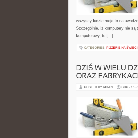
wszyscy ludzie mają to na uwadze.
Szczególnie, iż komputery nie są t
komputerowy, to […]
CATEGORIES:
PIZZERIE NA ŚWIECI
DZIŚ W WIELU D
ORAZ FABRYKAC
POSTED BY ADMIN
GRU - 15 -