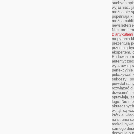
suchych opis
wyjaśniać, j
można się sp
popełniają kl
można publi
newsletterz
Niektóre fir
z artykułami
na pytania kl
prezentują p
przestają by
ekspertem, 
Budowanie re
autentycznoś
wyczuwają s
perfekcyjnie
pokazywać ku
sukcesy i pot
powstał dany
rozwiązać dl
drzwiami” fi
sprawiają, 
logo. Nie mo
skutecznych 
wciąż są waż
krótkiej wia
na stronie 
reakcji byw
samego dnia
decyduje o t