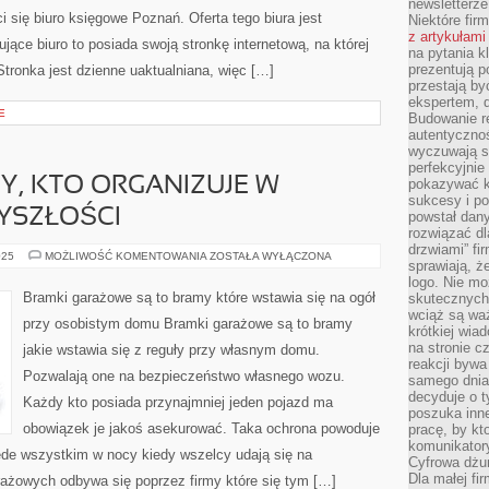
newsletterz
 się biuro księgowe Poznań. Oferta tego biura jest
Niektóre fir
z artykułami
ujące biuro to posiada swoją stronkę internetową, na której
na pytania kl
prezentują p
Stronka jest dzienne uaktualniana, więc […]
przestają by
ekspertem, 
E
Budowanie re
autentycznoś
wyczuwają s
perfekcyjnie
, KTO ORGANIZUJE W
pokazywać ku
sukcesy i pot
ZYSZŁOŚCI
powstał dany
rozwiązać dl
drzwiami” fi
NA
025
MOŻLIWOŚĆ KOMENTOWANIA
ZOSTAŁA WYŁĄCZONA
sprawiają, 
PEWNO
KAŻDY,
logo. Nie mo
KTO
Bramki garażowe są to bramy które wstawia się na ogół
skutecznych 
ORGANIZUJE
wciąż są waż
W
przy osobistym domu Bramki garażowe są to bramy
NIEDALEKIEJ
krótkiej wia
PRZYSZŁOŚCI
na stronie 
jakie wstawia się z reguły przy własnym domu.
reakcji byw
Pozwalają one na bezpieczeństwo własnego wozu.
samego dnia
decyduje o t
Każdy kto posiada przynajmniej jeden pojazd ma
poszuka inne
obowiązek je jakoś asekurować. Taka ochrona powoduje
pracę, by kt
komunikatory
de wszystkim w nocy kiedy wszelcy udają się na
Cyfrowa dżun
Dla małej fir
ażowych odbywa się poprzez firmy które się tym […]