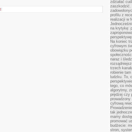
zdziałać cud
zaszkodzić. 
E
zadowolonych
profilu z re
realizacji w
Jednocześni
na krytykę: p
zaproponowa
perspektywę.
Na koniec tr
cyfrowym św
obowiązku po
społeczności
naraz i śled
rozsądniejs
trzech kanała
robienie tam
ludzku. To, 
perspektywie,
tego, co mów
algorytmy, z
prędzej czy 
prowadzony b
cyfrową rewo
Prowadzenie 
tak jednocześ
mamy dostęp
promować usł
budżecie: me
stron, syste