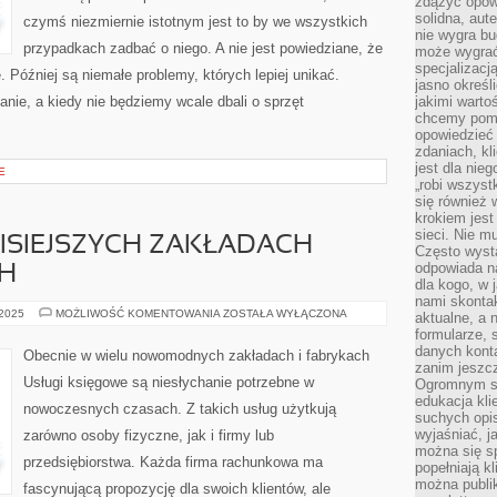
zdążyć opowi
solidna, aut
czymś niezmiernie istotnym jest to by we wszystkich
nie wygra bu
przypadkach zadbać o niego. A nie jest powiedziane, że
może wygrać 
specjalizacj
 Później są niemałe problemy, których lepiej unikać.
jasno określ
anie, a kiedy nie będziemy wcale dbali o sprzęt
jakimi warto
chcemy pomag
opowiedzieć 
zdaniach, kl
jest dla nie
E
„robi wszyst
się również
krokiem jes
sieci. Nie m
ZISIEJSZYCH ZAKŁADACH
Często wysta
odpowiada n
H
dla kogo, w 
nami skonta
DZIŚ
 2025
MOŻLIWOŚĆ KOMENTOWANIA
ZOSTAŁA WYŁĄCZONA
aktualne, a 
W
formularze, 
WIELU
DZISIEJSZYCH
danych kont
Obecnie w wielu nowomodnych zakładach i fabrykach
ZAKŁADACH
zanim jeszcz
ORAZ
Usługi księgowe są niesłychanie potrzebne w
Ogromnym sp
FABRYKACH
edukacja kli
nowoczesnych czasach. Z takich usług użytkują
suchych opis
wyjaśniać, j
zarówno osoby fizyczne, jak i firmy lub
można się sp
przedsiębiorstwa. Każda firma rachunkowa ma
popełniają kl
można publi
fascynującą propozycję dla swoich klientów, ale