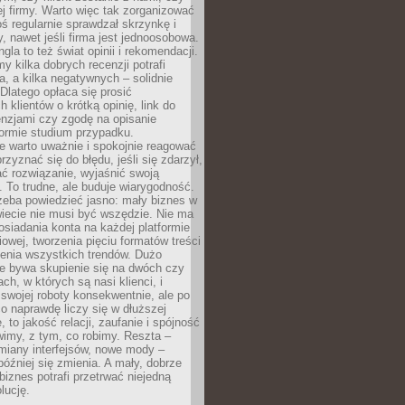
j firmy. Warto więc tak zorganizować
oś regularnie sprawdzał skrzynkę i
, nawet jeśli firma jest jednoosobowa.
gla to też świat opinii i rekomendacji.
my kilka dobrych recenzji potrafi
a, a kilka negatywnych – solidnie
Dlatego opłaca się prosić
 klientów o krótką opinię, link do
cenzjami czy zgodę na opisanie
 formie studium przypadku.
e warto uważnie i spokojnie reagować
rzyznać się do błędu, jeśli się zdarzył,
ć rozwiązanie, wyjaśnić swoją
 To trudne, ale buduje wiarygodność.
zeba powiedzieć jasno: mały biznes w
iecie nie musi być wszędzie. Nie ma
siadania konta na każdej platformie
owej, tworzenia pięciu formatów treści
zenia wszystkich trendów. Dużo
ze bywa skupienie się na dwóch czy
ch, w których są nasi klienci, i
 swojej roboty konsekwentnie, ale po
co naprawdę liczy się w dłuższej
 to jakość relacji, zaufanie i spójność
imy, z tym, co robimy. Reszta –
miany interfejsów, nowe mody –
później się zmienia. A mały, dobrze
iznes potrafi przetrwać niejedną
lucję.