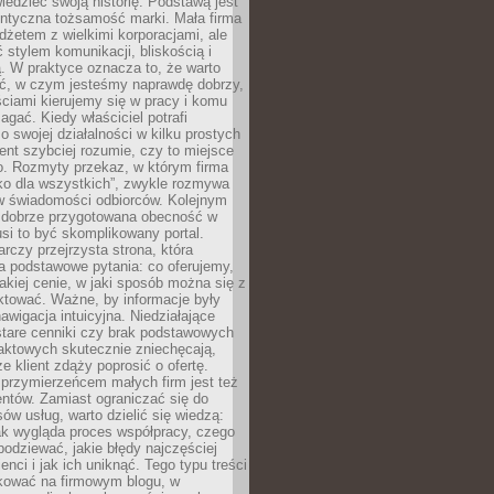
edzieć swoją historię. Podstawą jest
entyczna tożsamość marki. Mała firma
dżetem z wielkimi korporacjami, ale
stylem komunikacji, bliskością i
ą. W praktyce oznacza to, że warto
ić, w czym jesteśmy naprawdę dobrzy,
ściami kierujemy się w pracy i komu
ać. Kiedy właściciel potrafi
o swojej działalności w kilku prostych
ient szybciej rozumie, czy to miejsce
go. Rozmyty przekaz, w którym firma
ko dla wszystkich”, zwykle rozmywa
 w świadomości odbiorców. Kolejnym
t dobrze przygotowana obecność w
usi to być skomplikowany portal.
rczy przejrzysta strona, która
a podstawowe pytania: co oferujemy,
jakiej cenie, w jaki sposób można się z
ktować. Ważne, by informacje były
nawigacja intuicyjna. Niedziałające
stare cenniki czy brak podstawowych
aktowych skutecznie zniechęcają,
e klient zdąży poprosić o ofertę.
rzymierzeńcem małych firm jest też
entów. Zamiast ograniczać się do
ów usług, warto dzielić się wiedzą:
ak wygląda proces współpracy, czego
odziewać, jakie błędy najczęściej
ienci i jak ich uniknąć. Tego typu treści
kować na firmowym blogu, w