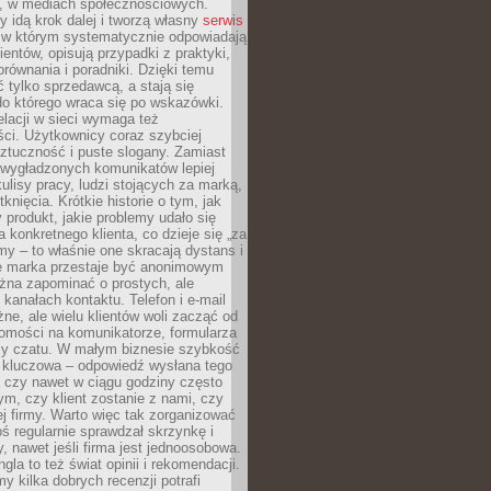
e, w mediach społecznościowych.
my idą krok dalej i tworzą własny
serwis
w którym systematycznie odpowiadają
ientów, opisują przypadki z praktyki,
orównania i poradniki. Dzięki temu
ć tylko sprzedawcą, a stają się
do którego wraca się po wskazówki.
lacji w sieci wymaga też
ci. Użytkownicy coraz szybciej
ztuczność i puste slogany. Zamiast
 wygładzonych komunikatów lepiej
lisy pracy, ludzi stojących za marką,
knięcia. Krótkie historie o tym, jak
 produkt, jakie problemy udało się
a konkretnego klienta, co dzieje się „za
rmy – to właśnie one skracają dystans i
że marka przestaje być anonimowym
żna zapominać o prostych, ale
kanałach kontaktu. Telefon i e-mail
ne, ale wielu klientów woli zacząć od
domości na komunikatorze, formularza
czy czatu. W małym biznesie szybkość
a kluczowa – odpowiedź wysłana tego
 czy nawet w ciągu godziny często
ym, czy klient zostanie z nami, czy
j firmy. Warto więc tak zorganizować
oś regularnie sprawdzał skrzynkę i
, nawet jeśli firma jest jednoosobowa.
gla to też świat opinii i rekomendacji.
my kilka dobrych recenzji potrafi