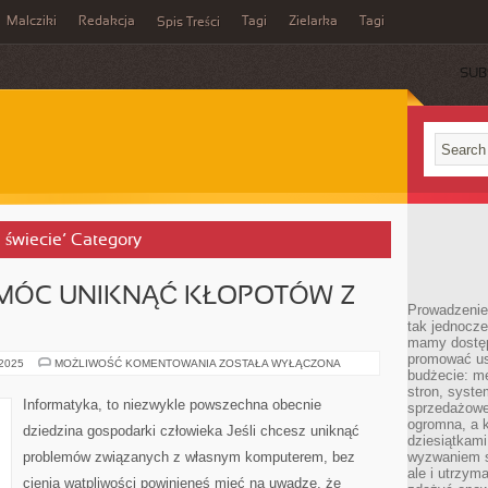
Malcziki
Redakcja
Tagi
Zielarka
Tagi
Spis Treści
SUB
a świecie’ Category
 MÓC UNIKNĄĆ KŁOPOTÓW Z
Prowadzenie 
tak jednocześ
mamy dostęp
promować usł
CO
 2025
MOŻLIWOŚĆ KOMENTOWANIA
ZOSTAŁA WYŁĄCZONA
budżecie: me
ZROBIĆ,
ABY
stron, syste
MÓC
Informatyka, to niezwykle powszechna obecnie
sprzedażowe.
UNIKNĄĆ
KŁOPOTÓW
ogromna, a k
dziedzina gospodarki człowieka Jeśli chcesz uniknąć
Z
dziesiątkam
KOMPUTEREM?
problemów związanych z własnym komputerem, bez
wyzwaniem st
ale i utrzym
cienia wątpliwości powinieneś mieć na uwadze, że