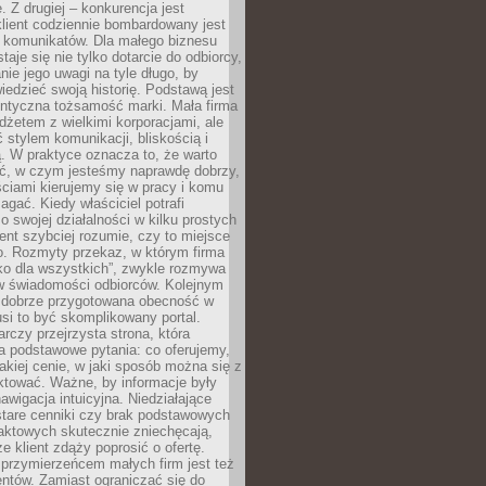
 Z drugiej – konkurencja jest
lient codziennie bombardowany jest
i komunikatów. Dla małego biznesu
aje się nie tylko dotarcie do odbiorcy,
anie jego uwagi na tyle długo, by
edzieć swoją historię. Podstawą jest
entyczna tożsamość marki. Mała firma
dżetem z wielkimi korporacjami, ale
stylem komunikacji, bliskością i
ą. W praktyce oznacza to, że warto
ić, w czym jesteśmy naprawdę dobrzy,
ściami kierujemy się w pracy i komu
ać. Kiedy właściciel potrafi
o swojej działalności w kilku prostych
ient szybciej rozumie, czy to miejsce
go. Rozmyty przekaz, w którym firma
ko dla wszystkich”, zwykle rozmywa
 w świadomości odbiorców. Kolejnym
t dobrze przygotowana obecność w
usi to być skomplikowany portal.
rczy przejrzysta strona, która
a podstawowe pytania: co oferujemy,
jakiej cenie, w jaki sposób można się z
ktować. Ważne, by informacje były
nawigacja intuicyjna. Niedziałające
stare cenniki czy brak podstawowych
aktowych skutecznie zniechęcają,
e klient zdąży poprosić o ofertę.
rzymierzeńcem małych firm jest też
entów. Zamiast ograniczać się do