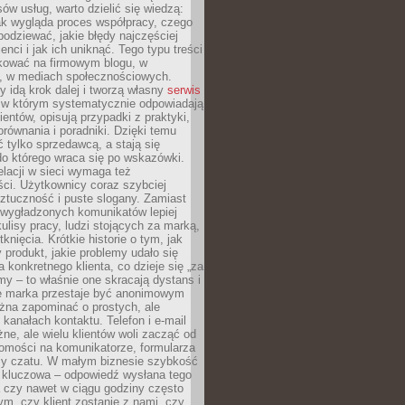
ów usług, warto dzielić się wiedzą:
ak wygląda proces współpracy, czego
odziewać, jakie błędy najczęściej
ienci i jak ich uniknąć. Tego typu treści
kować na firmowym blogu, w
e, w mediach społecznościowych.
my idą krok dalej i tworzą własny
serwis
w którym systematycznie odpowiadają
ientów, opisują przypadki z praktyki,
orównania i poradniki. Dzięki temu
ć tylko sprzedawcą, a stają się
do którego wraca się po wskazówki.
lacji w sieci wymaga też
ci. Użytkownicy coraz szybciej
ztuczność i puste slogany. Zamiast
 wygładzonych komunikatów lepiej
lisy pracy, ludzi stojących za marką,
knięcia. Krótkie historie o tym, jak
 produkt, jakie problemy udało się
a konkretnego klienta, co dzieje się „za
rmy – to właśnie one skracają dystans i
że marka przestaje być anonimowym
żna zapominać o prostych, ale
kanałach kontaktu. Telefon i e-mail
ne, ale wielu klientów woli zacząć od
domości na komunikatorze, formularza
czy czatu. W małym biznesie szybkość
a kluczowa – odpowiedź wysłana tego
 czy nawet w ciągu godziny często
ym, czy klient zostanie z nami, czy