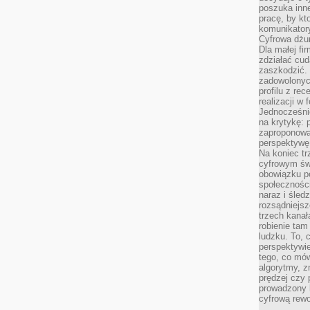
poszuka inne
pracę, by kt
komunikatory
Cyfrowa dżun
Dla małej fir
zdziałać cud
zaszkodzić. 
zadowolonych
profilu z re
realizacji w
Jednocześni
na krytykę: p
zaproponowa
perspektywę.
Na koniec tr
cyfrowym św
obowiązku po
społeczności
naraz i śled
rozsądniejs
trzech kanała
robienie tam
ludzku. To, 
perspektywie,
tego, co mów
algorytmy, z
prędzej czy 
prowadzony b
cyfrową rewo