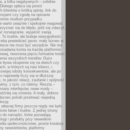
a, a kilka negatywnych – solidnie
Dlatego opłaca się prosić
 klientów o krótką opinię, link do
cenzjami czy zgodę na opisanie
 formie studium przypadku.
e warto uważnie i spokojnie reagować
rzyznać się do błędu, jeśli się zdarzył,
ć rozwiązanie, wyjaśnić swoją
 To trudne, ale buduje wiarygodność.
zeba powiedzieć jasno: mały biznes w
iecie nie musi być wszędzie. Nie ma
siadania konta na każdej platformie
owej, tworzenia pięciu formatów treści
zenia wszystkich trendów. Dużo
ze bywa skupienie się na dwóch czy
ch, w których są nasi klienci, i
 swojej roboty konsekwentnie, ale po
co naprawdę liczy się w dłuższej
 to jakość relacji, zaufanie i spójność
imy, z tym, co robimy. Reszta –
miany interfejsów, nowe mody –
później się zmienia. A mały, dobrze
iznes potrafi przetrwać niejedną
lucję.
własnej firmy jeszcze nigdy nie było
nie łatwe i trudne. Z jednej strony
 do narzędzi, które pozwalają
ugi i produkty przy niewielkim
dia społecznościowe, proste kreatory
my newsletterów, platformy