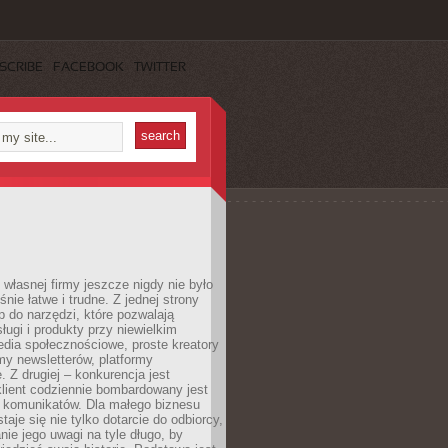
SCRIBE
FACEBOOK
TWITTER
własnej firmy jeszcze nigdy nie było
nie łatwe i trudne. Z jednej strony
 do narzędzi, które pozwalają
ugi i produkty przy niewielkim
dia społecznościowe, proste kreatory
my newsletterów, platformy
 Z drugiej – konkurencja jest
lient codziennie bombardowany jest
i komunikatów. Dla małego biznesu
aje się nie tylko dotarcie do odbiorcy,
anie jego uwagi na tyle długo, by