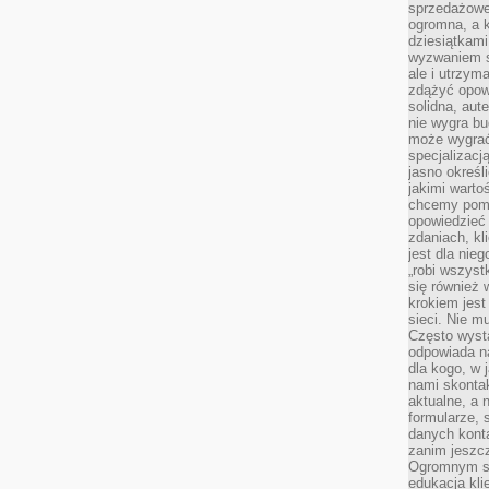
sprzedażowe.
ogromna, a k
dziesiątkam
wyzwaniem st
ale i utrzym
zdążyć opowi
solidna, aut
nie wygra bu
może wygrać 
specjalizacj
jasno określ
jakimi warto
chcemy pomag
opowiedzieć 
zdaniach, kl
jest dla nie
„robi wszyst
się również
krokiem jes
sieci. Nie m
Często wysta
odpowiada n
dla kogo, w 
nami skonta
aktualne, a 
formularze, 
danych kont
zanim jeszcz
Ogromnym sp
edukacja kli