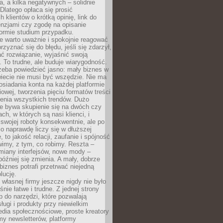
a, a kilka negatywnych – solidnie
Dlatego opłaca się prosić
 klientów o krótką opinię, link do
cenzjami czy zgodę na opisanie
 formie studium przypadku.
e warto uważnie i spokojnie reagować
rzyznać się do błędu, jeśli się zdarzył,
ć rozwiązanie, wyjaśnić swoją
 To trudne, ale buduje wiarygodność.
zeba powiedzieć jasno: mały biznes w
iecie nie musi być wszędzie. Nie ma
siadania konta na każdej platformie
owej, tworzenia pięciu formatów treści
zenia wszystkich trendów. Dużo
ze bywa skupienie się na dwóch czy
ch, w których są nasi klienci, i
 swojej roboty konsekwentnie, ale po
co naprawdę liczy się w dłuższej
 to jakość relacji, zaufanie i spójność
imy, z tym, co robimy. Reszta –
miany interfejsów, nowe mody –
później się zmienia. A mały, dobrze
iznes potrafi przetrwać niejedną
lucję.
własnej firmy jeszcze nigdy nie było
nie łatwe i trudne. Z jednej strony
 do narzędzi, które pozwalają
ugi i produkty przy niewielkim
dia społecznościowe, proste kreatory
my newsletterów, platformy