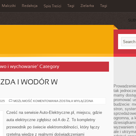
Malcziki
Redakcja
Tagi
Zielarka
Tagi
Spis Treści
SUB
stwo i wychowanie’ Category
AZDA I WODÓR W
Prowadzenie 
tak jednocześ
mamy dostęp
promować usł
EKOLOGICZNA
2025
MOŻLIWOŚĆ KOMENTOWANIA
ZOSTAŁA WYŁĄCZONA
budżecie: me
JAZDA
I
stron, syste
WODÓR
Cześć na serwisie Auto-Elektryczne.pl, miejscu, gdzie
sprzedażowe.
W
MOTORYZACJI
ogromna, a k
auta elektryczne zgłębisz od A do Z. To kompletny
dziesiątkam
przewodnik po świecie elektromobilności, który łączy
wyzwaniem st
ale i utrzym
rzetelną wiedzę z realnymi doświadczeniami