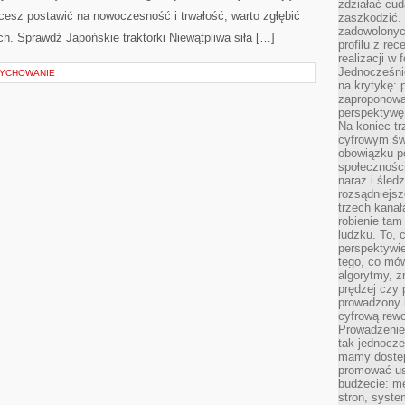
zdziałać cud
cesz postawić na nowoczesność i trwałość, warto zgłębić
zaszkodzić. 
zadowolonych
h. Sprawdź Japońskie traktorki Niewątpliwa siła […]
profilu z re
realizacji w
Jednocześni
WYCHOWANIE
na krytykę: p
zaproponowa
perspektywę.
Na koniec tr
cyfrowym św
obowiązku po
społeczności
naraz i śled
rozsądniejs
trzech kanała
robienie tam
ludzku. To, 
perspektywie,
tego, co mów
algorytmy, z
prędzej czy 
prowadzony b
cyfrową rewo
Prowadzenie 
tak jednocześ
mamy dostęp
promować usł
budżecie: me
stron, syste