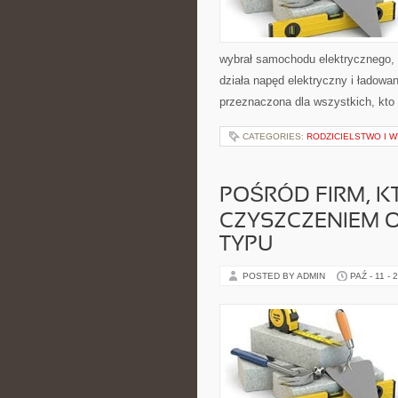
wybrał samochodu elektrycznego, 
działa napęd elektryczny i ładowa
przeznaczona dla wszystkich, kto
CATEGORIES:
RODZICIELSTWO I 
POŚRÓD FIRM, K
CZYSZCZENIEM 
TYPU
POSTED BY ADMIN
PAŹ - 11 - 