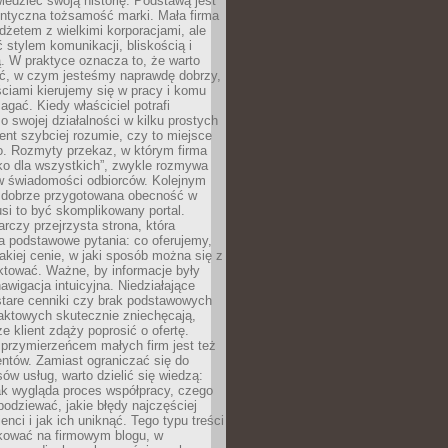
edzieć swoją historię. Podstawą jest
entyczna tożsamość marki. Mała firma
dżetem z wielkimi korporacjami, ale
stylem komunikacji, bliskością i
ą. W praktyce oznacza to, że warto
ić, w czym jesteśmy naprawdę dobrzy,
ściami kierujemy się w pracy i komu
ać. Kiedy właściciel potrafi
o swojej działalności w kilku prostych
ient szybciej rozumie, czy to miejsce
go. Rozmyty przekaz, w którym firma
ko dla wszystkich”, zwykle rozmywa
 w świadomości odbiorców. Kolejnym
t dobrze przygotowana obecność w
usi to być skomplikowany portal.
rczy przejrzysta strona, która
a podstawowe pytania: co oferujemy,
jakiej cenie, w jaki sposób można się z
ktować. Ważne, by informacje były
nawigacja intuicyjna. Niedziałające
stare cenniki czy brak podstawowych
aktowych skutecznie zniechęcają,
e klient zdąży poprosić o ofertę.
rzymierzeńcem małych firm jest też
entów. Zamiast ograniczać się do
ów usług, warto dzielić się wiedzą:
ak wygląda proces współpracy, czego
odziewać, jakie błędy najczęściej
ienci i jak ich uniknąć. Tego typu treści
kować na firmowym blogu, w