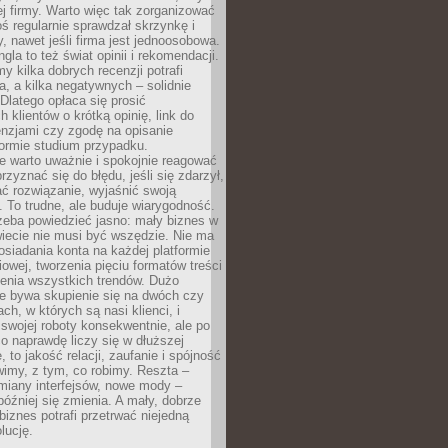
j firmy. Warto więc tak zorganizować
oś regularnie sprawdzał skrzynkę i
, nawet jeśli firma jest jednoosobowa.
gla to też świat opinii i rekomendacji.
my kilka dobrych recenzji potrafi
a, a kilka negatywnych – solidnie
Dlatego opłaca się prosić
 klientów o krótką opinię, link do
cenzjami czy zgodę na opisanie
 formie studium przypadku.
e warto uważnie i spokojnie reagować
rzyznać się do błędu, jeśli się zdarzył,
ć rozwiązanie, wyjaśnić swoją
 To trudne, ale buduje wiarygodność.
zeba powiedzieć jasno: mały biznes w
iecie nie musi być wszędzie. Nie ma
siadania konta na każdej platformie
owej, tworzenia pięciu formatów treści
zenia wszystkich trendów. Dużo
ze bywa skupienie się na dwóch czy
ch, w których są nasi klienci, i
 swojej roboty konsekwentnie, ale po
co naprawdę liczy się w dłuższej
 to jakość relacji, zaufanie i spójność
imy, z tym, co robimy. Reszta –
miany interfejsów, nowe mody –
później się zmienia. A mały, dobrze
iznes potrafi przetrwać niejedną
lucję.