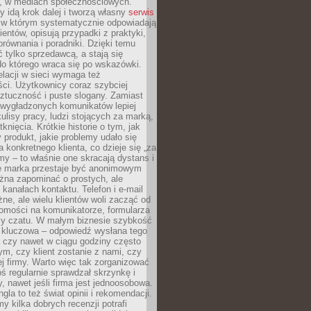
e, w mediach społecznościowych.
my idą krok dalej i tworzą własny
serwis
w którym systematycznie odpowiadają
ientów, opisują przypadki z praktyki,
orównania i poradniki. Dzięki temu
ć tylko sprzedawcą, a stają się
do którego wraca się po wskazówki.
lacji w sieci wymaga też
ci. Użytkownicy coraz szybciej
ztuczność i puste slogany. Zamiast
 wygładzonych komunikatów lepiej
lisy pracy, ludzi stojących za marką,
knięcia. Krótkie historie o tym, jak
 produkt, jakie problemy udało się
a konkretnego klienta, co dzieje się „za
rmy – to właśnie one skracają dystans i
że marka przestaje być anonimowym
żna zapominać o prostych, ale
kanałach kontaktu. Telefon i e-mail
ne, ale wielu klientów woli zacząć od
domości na komunikatorze, formularza
czy czatu. W małym biznesie szybkość
a kluczowa – odpowiedź wysłana tego
 czy nawet w ciągu godziny często
ym, czy klient zostanie z nami, czy
j firmy. Warto więc tak zorganizować
oś regularnie sprawdzał skrzynkę i
, nawet jeśli firma jest jednoosobowa.
gla to też świat opinii i rekomendacji.
my kilka dobrych recenzji potrafi