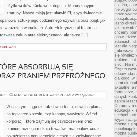
zdążyć opowi
solidna, aut
użytkowników. Ciekawe kategorie: Motoryzacyjne
nie wygra bu
startupy. Naszą misją jest ułatwić Ci, abyś świadomie
może wygrać 
specjalizacj
opanował sztukę jego codziennego używania oraz pojął, jak
jasno określ
nie w różnych warunkach. Auto-Elektryczne.pl to strona
jakimi warto
chcemy pomag
 rozważa zakup auta elektrycznego, ale także […]
opowiedzieć 
zdaniach, kl
jest dla nie
WYCHOWANIE
„robi wszyst
się również
krokiem jes
sieci. Nie m
TÓRE ABSORBUJĄ SIĘ
Często wysta
odpowiada n
ORAZ PRANIEM PRZERÓŻNEGO
dla kogo, w 
nami skonta
aktualne, a 
formularze, 
POŚRÓD
2025
MOŻLIWOŚĆ KOMENTOWANIA
ZOSTAŁA WYŁĄCZONA
danych kont
FIRM,
zanim jeszcz
KTÓRE
ABSORBUJĄ
Ogromnym sp
W dalszym ciągu nie tak dawno temu, dowolna plama
SIĘ
edukacja kli
CZYSZCZENIEM
na tapicerce krzesła, czy kanapy, wywierała Wśród
suchych opis
ORAZ
PRANIEM
wyjaśniać, j
korporacji, które zajmują się czyszczeniem oraz
PRZERÓŻNEGO
można się sp
TYPU
praniem różnego rodzaju towarów i materiałów, coraz
popełniają kl
można publi
pokaźniejszą popularnością cieszą się zaświadczane