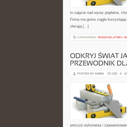
to zajęcie nad wyraz popłatne, cho
Firma ma grono ciągle korzystając
zlecają […]
CATEGORIES:
RODZICIELSTWO I 
ODKRYJ ŚWIAT 
PRZEWODNIK DL
POSTED BY ADMIN
CZE - 9 - 2
precyzji wykonania i zaawansowan