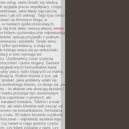
ów usług, warto dzielić się wiedzą:
ak wygląda proces współpracy, czego
odziewać, jakie błędy najczęściej
ienci i jak ich uniknąć. Tego typu treści
kować na firmowym blogu, w
e, w mediach społecznościowych.
my idą krok dalej i tworzą własny
serwis
w którym systematycznie odpowiadają
ientów, opisują przypadki z praktyki,
orównania i poradniki. Dzięki temu
ć tylko sprzedawcą, a stają się
do którego wraca się po wskazówki.
lacji w sieci wymaga też
ci. Użytkownicy coraz szybciej
ztuczność i puste slogany. Zamiast
 wygładzonych komunikatów lepiej
lisy pracy, ludzi stojących za marką,
knięcia. Krótkie historie o tym, jak
 produkt, jakie problemy udało się
a konkretnego klienta, co dzieje się „za
rmy – to właśnie one skracają dystans i
że marka przestaje być anonimowym
żna zapominać o prostych, ale
kanałach kontaktu. Telefon i e-mail
ne, ale wielu klientów woli zacząć od
domości na komunikatorze, formularza
czy czatu. W małym biznesie szybkość
a kluczowa – odpowiedź wysłana tego
 czy nawet w ciągu godziny często
ym, czy klient zostanie z nami, czy