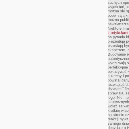
suchych opis
wyjaśniać, j
można się sp
popełniają kl
można publi
newsletterz
Niektóre fir
z artykułami
na pytania kl
prezentują p
przestają by
ekspertem, 
Budowanie re
autentycznoś
wyczuwają s
perfekcyjnie
pokazywać ku
sukcesy i pot
powstał dany
rozwiązać dl
drzwiami” fi
sprawiają, 
logo. Nie mo
skutecznych 
wciąż są waż
krótkiej wia
na stronie 
reakcji byw
samego dnia
decyduje o t