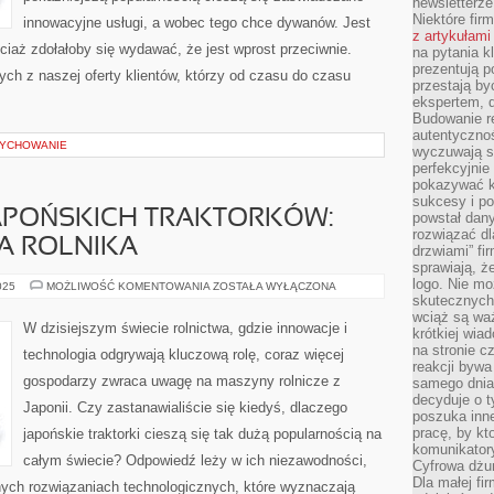
newsletterz
Niektóre fir
innowacyjne usługi, a wobec tego chce dywanów. Jest
z artykułami
ciaż zdołałoby się wydawać, że jest wprost przeciwnie.
na pytania kl
prezentują p
ych z naszej oferty klientów, którzy od czasu do czasu
przestają by
ekspertem, 
Budowanie re
autentycznoś
WYCHOWANIE
wyczuwają s
perfekcyjnie
pokazywać ku
sukcesy i pot
JAPOŃSKICH TRAKTORKÓW:
powstał dany
rozwiązać dl
A ROLNIKA
drzwiami” fi
sprawiają, 
logo. Nie mo
ODKRYJ
025
MOŻLIWOŚĆ KOMENTOWANIA
ZOSTAŁA WYŁĄCZONA
ŚWIAT
skutecznych 
JAPOŃSKICH
wciąż są waż
TRAKTORKÓW:
W dzisiejszym świecie rolnictwa, gdzie innowacje i
krótkiej wia
PRZEWODNIK
DLA
na stronie 
technologia odgrywają kluczową rolę, coraz więcej
ROLNIKA
reakcji byw
gospodarzy zwraca uwagę na maszyny rolnicze z
samego dnia
decyduje o t
Japonii. Czy zastanawialiście się kiedyś, dlaczego
poszuka inne
pracę, by kt
japońskie traktorki cieszą się tak dużą popularnością na
komunikatory
całym świecie? Odpowiedź leży w ich niezawodności,
Cyfrowa dżun
Dla małej fir
ych rozwiązaniach technologicznych, które wyznaczają