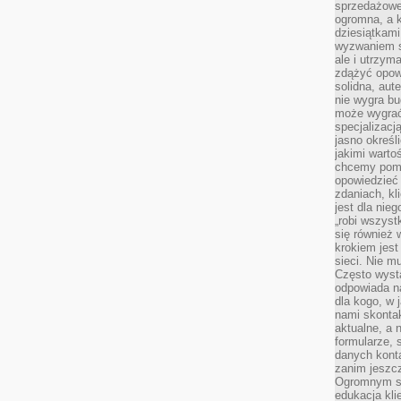
sprzedażowe.
ogromna, a k
dziesiątkam
wyzwaniem st
ale i utrzym
zdążyć opowi
solidna, aut
nie wygra bu
może wygrać 
specjalizacj
jasno określ
jakimi warto
chcemy pomag
opowiedzieć 
zdaniach, kl
jest dla nie
„robi wszyst
się również
krokiem jes
sieci. Nie m
Często wysta
odpowiada n
dla kogo, w 
nami skonta
aktualne, a 
formularze, 
danych kont
zanim jeszcz
Ogromnym sp
edukacja kli