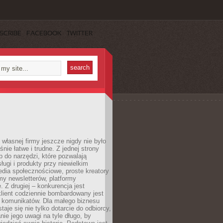
SCRIBE
FACEBOOK
TWITTER
własnej firmy jeszcze nigdy nie było
nie łatwe i trudne. Z jednej strony
 do narzędzi, które pozwalają
ugi i produkty przy niewielkim
dia społecznościowe, proste kreatory
my newsletterów, platformy
 Z drugiej – konkurencja jest
lient codziennie bombardowany jest
i komunikatów. Dla małego biznesu
aje się nie tylko dotarcie do odbiorcy,
anie jego uwagi na tyle długo, by