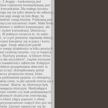
 Z drugiej – konkurencja jest
lient codziennie bombardowany jest
i komunikatów. Dla małego biznesu
aje się nie tylko dotarcie do odbiorcy,
anie jego uwagi na tyle długo, by
edzieć swoją historię. Podstawą jest
entyczna tożsamość marki. Mała firma
dżetem z wielkimi korporacjami, ale
stylem komunikacji, bliskością i
ą. W praktyce oznacza to, że warto
ić, w czym jesteśmy naprawdę dobrzy,
ściami kierujemy się w pracy i komu
ać. Kiedy właściciel potrafi
o swojej działalności w kilku prostych
ient szybciej rozumie, czy to miejsce
go. Rozmyty przekaz, w którym firma
ko dla wszystkich”, zwykle rozmywa
 w świadomości odbiorców. Kolejnym
t dobrze przygotowana obecność w
usi to być skomplikowany portal.
rczy przejrzysta strona, która
a podstawowe pytania: co oferujemy,
jakiej cenie, w jaki sposób można się z
ktować. Ważne, by informacje były
nawigacja intuicyjna. Niedziałające
stare cenniki czy brak podstawowych
aktowych skutecznie zniechęcają,
e klient zdąży poprosić o ofertę.
rzymierzeńcem małych firm jest też
entów. Zamiast ograniczać się do