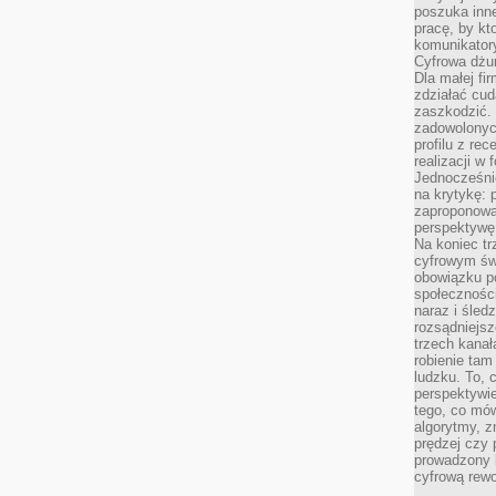
poszuka inne
pracę, by kt
komunikatory
Cyfrowa dżun
Dla małej fir
zdziałać cud
zaszkodzić. 
zadowolonych
profilu z re
realizacji w
Jednocześni
na krytykę: p
zaproponowa
perspektywę.
Na koniec tr
cyfrowym św
obowiązku po
społeczności
naraz i śled
rozsądniejs
trzech kanała
robienie tam
ludzku. To, 
perspektywie,
tego, co mów
algorytmy, z
prędzej czy 
prowadzony b
cyfrową rewo