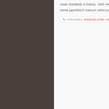
nowe standardy w branży. Jeśli ch
temat japońskich maszyn rolniczyc
CATEGORIES:
RODZICIELSTWO I 