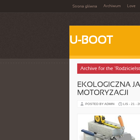
Archiwum
Love
Strona główna
U-BOOT
Archive for the ‘Rodziciel
EKOLOGICZNA J
MOTORYZACJI
POSTED BY ADMIN
LIS - 21 - 