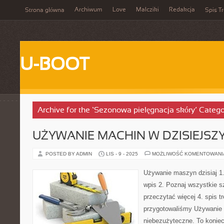
Archiwum
Love
Malcziki
Redakcja
Strona główna
Spis Tr
U-BOOT
Archive for the ‘Sezonowa pielęgnacja skóry’ Categ
UŻYWANIE MACHIN W DZISIEJS
POSTED BY ADMIN
LIS - 9 - 2025
MOŻLIWOŚĆ KOMENTOWAN
Używanie maszyn dzisiaj 1
wpis 2. Poznaj wszystkie sz
przeczytać więcej 4. spis t
przygotowaliśmy Używanie 
niebezużyteczne. To konie