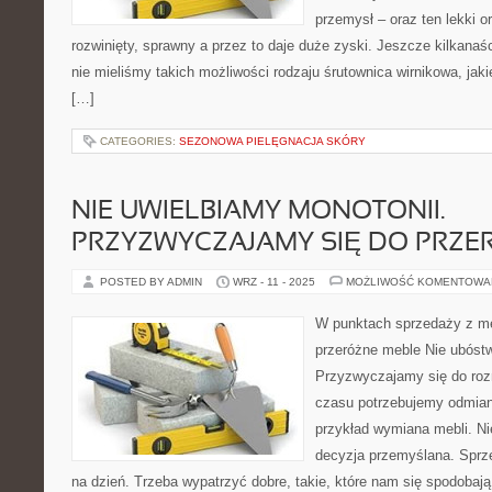
przemysł – oraz ten lekki o
rozwinięty, sprawny a przez to daje duże zyski. Jeszcze kilkanaści
nie mieliśmy takich możliwości rodzaju śrutownica wirnikowa, jaki
[…]
CATEGORIES:
SEZONOWA PIELĘGNACJA SKÓRY
NIE UWIELBIAMY MONOTONII.
PRZYZWYCZAJAMY SIĘ DO PRZ
POSTED BY ADMIN
WRZ - 11 - 2025
MOŻLIWOŚĆ KOMENTOWA
W punktach sprzedaży z m
przeróżne meble Nie ubóst
Przyzwyczajamy się do roz
czasu potrzebujemy odmiany
przykład wymiana mebli. Ni
decyzja przemyślana. Sprzę
na dzień. Trzeba wypatrzyć dobre, takie, które nam się spodobają