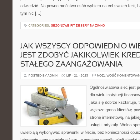
odwiedzić. Na pewno mnóstwo osób wybiera na cel swoich ferii, L
tym nic […]
CATEGORIES:
SEZONOWE FIT DESERY NA ZIMNO
JAK WSZYSCY ODPOWIEDNIO WI
JEST ZDOBYĆ JAKIKOLWIEK KRE
STAŁEGO ZAANGAŻOWANIA
POSTED BY ADMIN
LIP - 21 - 2025
MOŻLIWOŚĆ KOMENTOWAN
Ogólnoświatowa sieć jest 
dla wielu instytucji finans
jaka się dobrze kształtuje
większe grono klientów, po
stronę internetową, na jaki
usługi i artykuły. Wolno spo
uwielbiają wykonywać sprawunki w Necie, bez konieczności opu
Internecie ceny są wiele niższe, w podobny sposób jeżeli chodzi o 