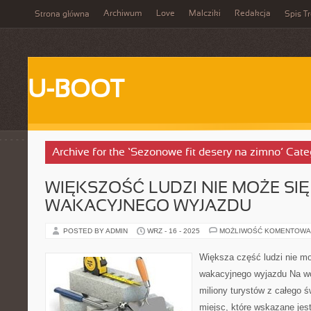
Archiwum
Love
Malcziki
Redakcja
Strona główna
Spis Tr
U-BOOT
Archive for the ‘Sezonowe fit desery na zimno’ Cate
WIĘKSZOŚĆ LUDZI NIE MOŻE SI
WAKACYJNEGO WYJAZDU
POSTED BY ADMIN
WRZ - 16 - 2025
MOŻLIWOŚĆ KOMENTOWA
Większa część ludzi nie m
wakacyjnego wyjazdu Na w
miliony turystów z całego ś
miejsc, które wskazane jest