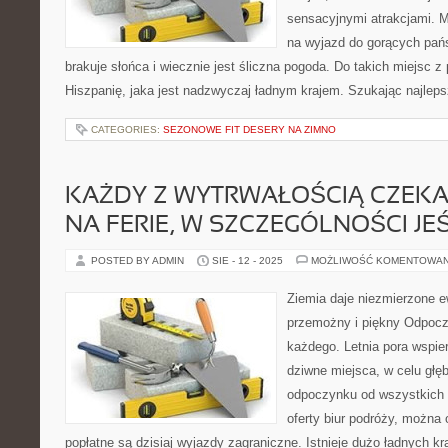
sensacyjnymi atrakcjami. 
na wyjazd do gorących pańs
brakuje słońca i wiecznie jest śliczna pogoda. Do takich miejsc 
Hiszpanię, jaka jest nadzwyczaj ładnym krajem. Szukając najleps
CATEGORIES:
SEZONOWE FIT DESERY NA ZIMNO
KAŻDY Z WYTRWAŁOŚCIĄ CZEKA
NA FERIE, W SZCZEGÓLNOŚCI JEŚ
POSTED BY ADMIN
SIE - 12 - 2025
MOŻLIWOŚĆ KOMENTOWA
Ziemia daje niezmierzone e
przemożny i piękny Odpocz
każdego. Letnia pora wspie
dziwne miejsca, w celu głęb
odpoczynku od wszystkich 
oferty biur podróży, można
popłatne są dzisiaj wyjazdy zagraniczne. Istnieje dużo ładnych kr