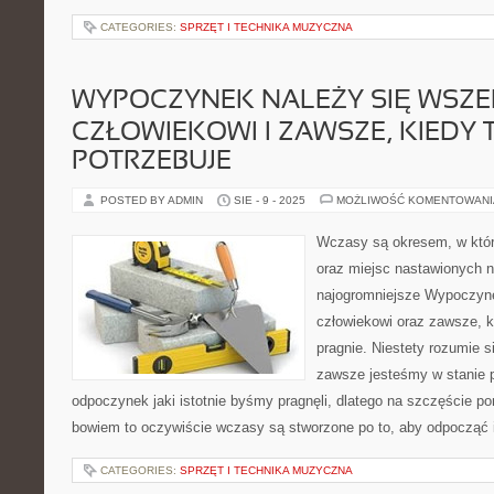
CATEGORIES:
SPRZĘT I TECHNIKA MUZYCZNA
WYPOCZYNEK NALEŻY SIĘ WSZE
CZŁOWIEKOWI I ZAWSZE, KIEDY 
POTRZEBUJE
POSTED BY ADMIN
SIE - 9 - 2025
MOŻLIWOŚĆ KOMENTOWAN
Wczasy są okresem, w któ
oraz miejsc nastawionych 
najogromniejsze Wypoczyne
człowiekowi oraz zawsze, ki
pragnie. Niestety rozumie s
zawsze jesteśmy w stanie p
odpoczynek jaki istotnie byśmy pragnęli, dlatego na szczęście 
bowiem to oczywiście wczasy są stworzone po to, aby odpocząć i
CATEGORIES:
SPRZĘT I TECHNIKA MUZYCZNA