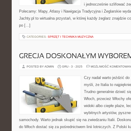
i jednocześnie szlifować że
Polecamy: Mapy, Atlasy i Nawigacja Tradycyjna i Żeglarskie wyda
Jachty.pl to wirtualna przystań, w której każdy żeglarz znajdzie c
po […]
CATEGORIES:
SPRZĘT I TECHNIKA MUZYCZNA
GRECJA DOSKONAŁYM WYBOREM
POSTED BY ADMIN
GRU - 3 - 2025
MOŻLIWOŚĆ KOMENTOWAN
Czy nadal warto jeździć do
myśli, że Italia to najpiękn
Trudno generalnie dziwić s
Włoch, przecież Włochy ofer
widoki albo ciepłe plaże, l
wybitnych artystów, pyszn
samochody. Warto jednak skupić się na zwiedzaniu Italii. Doskon
do Włoch dostać się za pośrednictwem linii lotniczych. Z Polski 