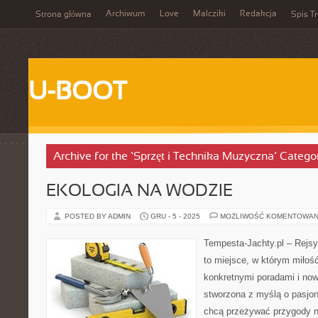
Archiwum
Love
Malcziki
Redakcja
Strona główna
Spis Tr
U-BOOT
Archive for the ‘Sprzęt i Technika Muzyczna’ Catego
EKOLOGIA NA WODZIE
POSTED BY ADMIN
GRU - 5 - 2025
MOŻLIWOŚĆ KOMENTOWAN
Tempesta-Jachty.pl – Rejsy
to miejsce, w którym miłoś
konkretnymi poradami i now
stworzona z myślą o pasjon
chcą przeżywać przygody n