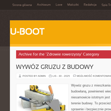
Archiwum
Love
Malcziki
Redakcja
Strona główna
Spis Tr
U-BOOT
Archive for the ‘Zdrowie rowerzysty’ Category
WYWÓZ GRUZU Z BUDOWY
POSTED BY ADMIN
LIS - 30 - 2025
MOŻLIWOŚĆ KOMENTOWAN
Wywóz gruzu z mieszkania 
budowlaną, powinieneś wie
niesamowicie istotnym jest
terenie budowy. To przecie
sprawnie i bezpiecznie prow