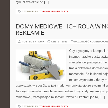
ręki. Niezależnie od […]
CATEGORIES:
ZDROWIE ROWERZYSTY
DOMY MEDIOWE – ICH ROLA W 
REKLAMIE
POSTED BY ADMIN
CZE - 5 - 2025
MOŻLIWOŚĆ KOMENTOWAN
Gdy słyszymy o kampanii re
internet, rzadko zastanawi
specjalistów pracujących w
trafiła dokładnie do właśc
momencie. Za kulisami naj
reklamowych stoją domy me
przekształciły sposób, w jaki marki komunikują się ze swoimi kli
Te często niewidoczne dla konsumentów firmy stały się kręgosł
reklamowej, zarządzając miliardami złotych i kształtując to, […]
CATEGORIES:
ZDROWIE ROWERZYSTY