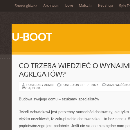
Archiwum
Love
Malcziki
Redakcja
Strona główna
Spis Tr
U-BOOT
CO TRZEBA WIEDZIEĆ O WYNAJM
AGREGATÓW?
POSTED BY ADMIN
POSTED ON LIP - 7 - 2025
MOŻLIWOŚĆ K
WYŁĄCZONA
Budowa swojego domu – szukamy specjalistów
Jeżeli człowiekowi jest potrzebny samochód dostawczy, ale tylko 
ciężko oczekiwać, iż zakupi sobie dostawczaka – to bez sensu. 
prądotwórczego jest podobnie. Jeśli nie są one niezbędne nam p