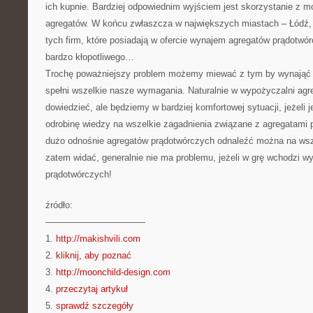
ich kupnie. Bardziej odpowiednim wyjściem jest skorzystanie z m
agregatów. W końcu zwłaszcza w największych miastach – Łódź, B
tych firm, które posiadają w ofercie wynajem agregatów prądotwór
bardzo kłopotliwego…
Trochę poważniejszy problem możemy miewać z tym by wynająć te
spełni wszelkie nasze wymagania. Naturalnie w wypożyczalni ag
dowiedzieć, ale będziemy w bardziej komfortowej sytuacji, jeżel
odrobinę wiedzy na wszelkie zagadnienia związane z agregatami
dużo odnośnie agregatów prądotwórczych odnaleźć można na wsze
zatem widać, generalnie nie ma problemu, jeżeli w grę wchodzi 
prądotwórczych!
źródło:
———————————
1.
http://makishvili.com
2.
kliknij, aby poznać
3.
http://moonchild-design.com
4.
przeczytaj artykuł
5.
sprawdź szczegóły