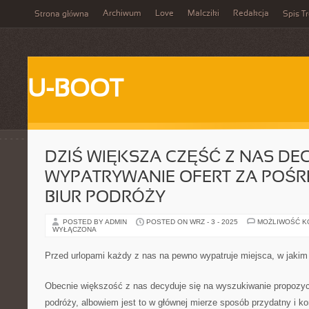
Archiwum
Love
Malcziki
Redakcja
Strona główna
Spis Tr
U-BOOT
DZIŚ WIĘKSZA CZĘŚĆ Z NAS DEC
WYPATRYWANIE OFERT ZA POŚ
BIUR PODRÓŻY
POSTED BY ADMIN
POSTED ON WRZ - 3 - 2025
MOŻLIWOŚĆ 
WYŁĄCZONA
Przed urlopami każdy z nas na pewno wypatruje miejsca, w jaki
Obecnie większość z nas decyduje się na wyszukiwanie propozycj
podróży, albowiem jest to w głównej mierze sposób przydatny i k