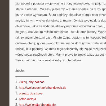
biur podróży posiada swoje własne strony internetowe, na jakich
stanie z ofertami. Wczasy jesteśmy w stanie spędzić na dużo sp
przez siebie wybranym. Biura podróży aktualnie oferują nam prze
między innymi wycieczki lotnicze, mamy również wycieczki z do
objazdowe, jakie są wybitnie atrakcyjną formą odpędzania czasu,
do gustu wszystkim miłośnikom historii, sztuki oraz kultury. Wart
tak zwanymi ofertami Last Minute Egipt, bowiem w ten sposób te
ciekawą ofertę, godną uwagi. Dzisiaj na polskim rynku działa w i
rodzaju biur podróży, wskutek tego należałoby się zająć rozejrze
wśród poszczególnych ofert. Mamy prawo to zrobić także za pośr
większość biur ma prywatne witryny internetowe.
źródło:
———————————
1.
kliknij, aby poznać
2.
http://weisseschaeferhundeweb.de
3.
przejdź do strony
4.
pełna wersja
5.
http://wellensittichportal.de