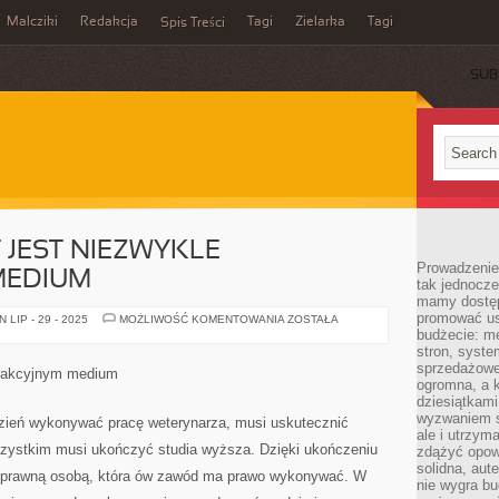
Malcziki
Redakcja
Tagi
Zielarka
Tagi
Spis Treści
SUB
T JEST NIEZWYKLE
Prowadzenie 
MEDIUM
tak jednocześ
mamy dostęp
promować usł
DZISIAJ
LIP - 29 - 2025
MOŻLIWOŚĆ KOMENTOWANIA
ZOSTAŁA
INTERNET
budżecie: me
JEST
stron, syste
NIEZWYKLE
sprzedażowe.
LEGENDARNYM
atrakcyjnym medium
MEDIUM
ogromna, a k
dziesiątkam
wyzwaniem st
 dzień wykonywać pracę weterynarza, musi uskutecznić
ale i utrzym
zystkim musi ukończyć studia wyższa. Dzięki ukończeniu
zdążyć opowi
solidna, aut
łnoprawną osobą, która ów zawód ma prawo wykonywać. W
nie wygra bu