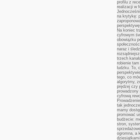
profilu z re
realizacji w
Jednocześni
na krytykę: p
zaproponowa
perspektywę.
Na koniec tr
cyfrowym św
obowiązku po
społeczności
naraz i śled
rozsądniejs
trzech kanała
robienie tam
ludzku. To, 
perspektywie,
tego, co mów
algorytmy, z
prędzej czy 
prowadzony b
cyfrową rewo
Prowadzenie 
tak jednocześ
mamy dostęp
promować usł
budżecie: me
stron, syste
sprzedażowe.
ogromna, a k
dziesiątkam