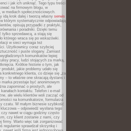
ienci i jak ich uniknąć. Tego typu treści
kować na firmowym blogu, w
e, w mediach społecznościowych.
my idą krok dalej i tworzą własny
serwis
w którym systematycznie odpowiadają
ientów, opisują przypadki z praktyki,
orównania i poradniki. Dzięki temu
ć tylko sprzedawcą, a stają się
do którego wraca się po wskazówki.
lacji w sieci wymaga też
ci. Użytkownicy coraz szybciej
ztuczność i puste slogany. Zamiast
 wygładzonych komunikatów lepiej
lisy pracy, ludzi stojących za marką,
knięcia. Krótkie historie o tym, jak
 produkt, jakie problemy udało się
a konkretnego klienta, co dzieje się „za
rmy – to właśnie one skracają dystans i
że marka przestaje być anonimowym
żna zapominać o prostych, ale
kanałach kontaktu. Telefon i e-mail
ne, ale wielu klientów woli zacząć od
domości na komunikatorze, formularza
czy czatu. W małym biznesie szybkość
a kluczowa – odpowiedź wysłana tego
 czy nawet w ciągu godziny często
ym, czy klient zostanie z nami, czy
j firmy. Warto więc tak zorganizować
oś regularnie sprawdzał skrzynkę i
, nawet jeśli firma jest jednoosobowa.