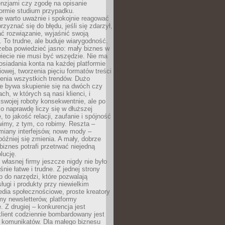
cenzjami czy zgodę na opisanie
 formie studium przypadku.
e warto uważnie i spokojnie reagować
rzyznać się do błędu, jeśli się zdarzył,
ć rozwiązanie, wyjaśnić swoją
 To trudne, ale buduje wiarygodność.
zeba powiedzieć jasno: mały biznes w
iecie nie musi być wszędzie. Nie ma
siadania konta na każdej platformie
owej, tworzenia pięciu formatów treści
zenia wszystkich trendów. Dużo
ze bywa skupienie się na dwóch czy
ch, w których są nasi klienci, i
 swojej roboty konsekwentnie, ale po
co naprawdę liczy się w dłuższej
 to jakość relacji, zaufanie i spójność
imy, z tym, co robimy. Reszta –
miany interfejsów, nowe mody –
później się zmienia. A mały, dobrze
iznes potrafi przetrwać niejedną
lucję.
własnej firmy jeszcze nigdy nie było
nie łatwe i trudne. Z jednej strony
 do narzędzi, które pozwalają
ugi i produkty przy niewielkim
dia społecznościowe, proste kreatory
my newsletterów, platformy
 Z drugiej – konkurencja jest
lient codziennie bombardowany jest
i komunikatów. Dla małego biznesu