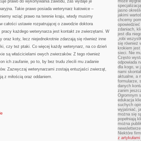
może wygrać 
kuje prawo do wykonywania zawodu, zaś wydaje je
specjalizacj
aryjna. Takie prawo posiada weterynarz katowice –
jasno określ
jakimi warto
gniemy wziąć prawo na terenie kraju, wtedy musimy
chcemy pomag
 całości ustawie rozpatrującej o zawodzie doktora
opowiedzieć 
zdaniach, kl
 pracy każdego weterynarza jest kontakt ze zwierzętami. W
jest dla nie
„robi wszyst
 oraz koty, lecz niejednokrotnie zdarzają się również inne
się również
iki, czy też ptaki. Co więcej każdy weterynarz, na co dzień
krokiem jes
sieci. Nie m
akie są właścicielami owych zwierzaków. Z tego również
Często wysta
on ich zaufanie, po to, by bez trudu zlecili mu zadanie
odpowiada n
dla kogo, w 
ów. Zazwyczaj weterynarzami zostają entuzjaści zwierząt,
nami skonta
aktualne, a 
ją z miłością oraz oddaniem.
formularze, 
danych kont
zanim jeszcz
Ogromnym sp
edukacja kli
suchych opis
wyjaśniać, j
de
można się sp
popełniają kl
można publi
newsletterz
Niektóre fir
z artykułami