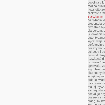
popełniają kl
można publi
newsletterz
Niektóre fir
z artykułami
na pytania kl
prezentują p
przestają by
ekspertem, 
Budowanie re
autentycznoś
wyczuwają s
perfekcyjnie
pokazywać ku
sukcesy i pot
powstał dany
rozwiązać dl
drzwiami” fi
sprawiają, 
logo. Nie mo
skutecznych 
wciąż są waż
krótkiej wia
na stronie 
reakcji byw
samego dnia
decyduje o t
poszuka inne
pracę, by kt
komunikatory