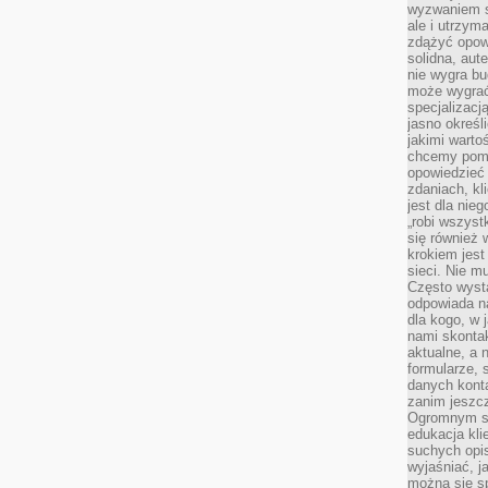
wyzwaniem st
ale i utrzym
zdążyć opowi
solidna, aut
nie wygra bu
może wygrać 
specjalizacj
jasno określ
jakimi warto
chcemy pomag
opowiedzieć 
zdaniach, kl
jest dla nie
„robi wszyst
się również
krokiem jes
sieci. Nie m
Często wysta
odpowiada n
dla kogo, w 
nami skonta
aktualne, a 
formularze, 
danych kont
zanim jeszcz
Ogromnym sp
edukacja kli
suchych opis
wyjaśniać, j
można się sp