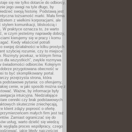
aje się nie tylko dotarcie do odbiorcy,
anie jego uwagi na tyle długo, by
edzieć swoją historię. Podstawą jest
entyczna tożsamość marki. Mała firma
dżetem z wielkimi korporacjami, ale
stylem komunikacji, bliskością i
ą. W praktyce oznacza to, że warto
ić, w czym jesteśmy naprawdę dobrzy,
ściami kierujemy się w pracy i komu
ać. Kiedy właściciel potrafi
o swojej działalności w kilku prostych
ient szybciej rozumie, czy to miejsce
go. Rozmyty przekaz, w którym firma
ko dla wszystkich”, zwykle rozmywa
 w świadomości odbiorców. Kolejnym
t dobrze przygotowana obecność w
usi to być skomplikowany portal.
rczy przejrzysta strona, która
a podstawowe pytania: co oferujemy,
jakiej cenie, w jaki sposób można się z
ktować. Ważne, by informacje były
nawigacja intuicyjna. Niedziałające
stare cenniki czy brak podstawowych
aktowych skutecznie zniechęcają,
e klient zdąży poprosić o ofertę.
rzymierzeńcem małych firm jest też
entów. Zamiast ograniczać się do
ów usług, warto dzielić się wiedzą:
ak wygląda proces współpracy, czego
odziewać, jakie błędy najczęściej