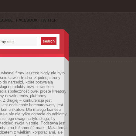
SCRIBE
FACEBOOK
TWITTER
własnej firmy jeszcze nigdy nie było
nie łatwe i trudne. Z jednej strony
 do narzędzi, które pozwalają
ugi i produkty przy niewielkim
dia społecznościowe, proste kreatory
my newsletterów, platformy
 Z drugiej – konkurencja jest
lient codziennie bombardowany jest
i komunikatów. Dla małego biznesu
aje się nie tylko dotarcie do odbiorcy,
anie jego uwagi na tyle długo, by
edzieć swoją historię. Podstawą jest
entyczna tożsamość marki. Mała firma
dżetem z wielkimi korporacjami, ale