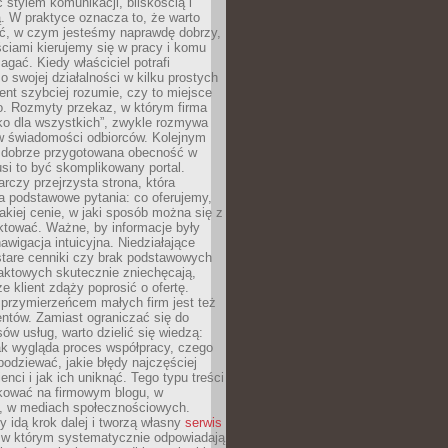
stylem komunikacji, bliskością i
ą. W praktyce oznacza to, że warto
ić, w czym jesteśmy naprawdę dobrzy,
ściami kierujemy się w pracy i komu
ać. Kiedy właściciel potrafi
o swojej działalności w kilku prostych
ient szybciej rozumie, czy to miejsce
go. Rozmyty przekaz, w którym firma
ko dla wszystkich”, zwykle rozmywa
 w świadomości odbiorców. Kolejnym
t dobrze przygotowana obecność w
usi to być skomplikowany portal.
rczy przejrzysta strona, która
a podstawowe pytania: co oferujemy,
jakiej cenie, w jaki sposób można się z
ktować. Ważne, by informacje były
nawigacja intuicyjna. Niedziałające
stare cenniki czy brak podstawowych
aktowych skutecznie zniechęcają,
e klient zdąży poprosić o ofertę.
rzymierzeńcem małych firm jest też
entów. Zamiast ograniczać się do
ów usług, warto dzielić się wiedzą:
ak wygląda proces współpracy, czego
odziewać, jakie błędy najczęściej
ienci i jak ich uniknąć. Tego typu treści
kować na firmowym blogu, w
e, w mediach społecznościowych.
my idą krok dalej i tworzą własny
serwis
w którym systematycznie odpowiadają