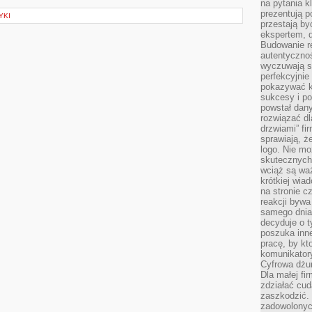
na pytania kl
prezentują p
YKI
przestają by
ekspertem, 
Budowanie re
autentycznoś
wyczuwają s
perfekcyjnie
pokazywać ku
sukcesy i pot
powstał dany
rozwiązać dl
drzwiami” fi
sprawiają, 
logo. Nie mo
skutecznych 
wciąż są waż
krótkiej wia
na stronie 
reakcji byw
samego dnia
decyduje o t
poszuka inne
pracę, by kt
komunikatory
Cyfrowa dżun
Dla małej fir
zdziałać cud
zaszkodzić. 
zadowolonych