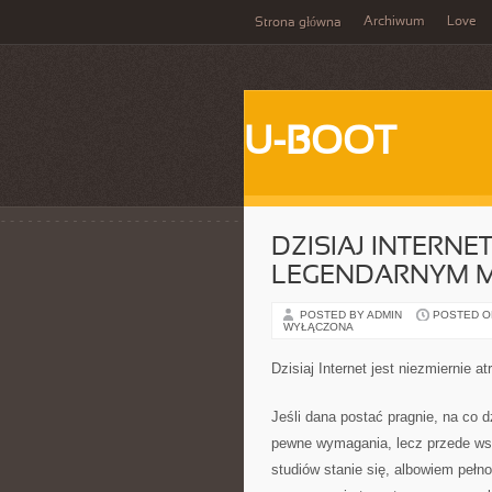
Archiwum
Love
Strona główna
U-BOOT
DZISIAJ INTERNE
LEGENDARNYM 
POSTED BY ADMIN
POSTED ON 
WYŁĄCZONA
Dzisiaj Internet jest niezmiernie 
Jeśli dana postać pragnie, na co
pewne wymagania, lecz przede ws
studiów stanie się, albowiem pe