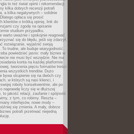
gla to też świat opinii i rekomendacji.
my kilka dobrych recenzji potrafi
a, a kilka negatywnych – solidnie
Dlatego opłaca się prosić
 klientów o krótką opinię, link do
cenzjami czy zgodę na opisanie
 formie studium przypadku.
e warto uważnie i spokojnie reagować
rzyznać się do błędu, jeśli się zdarzył,
ć rozwiązanie, wyjaśnić swoją
 To trudne, ale buduje wiarygodność.
zeba powiedzieć jasno: mały biznes w
iecie nie musi być wszędzie. Nie ma
siadania konta na każdej platformie
owej, tworzenia pięciu formatów treści
zenia wszystkich trendów. Dużo
ze bywa skupienie się na dwóch czy
ch, w których są nasi klienci, i
 swojej roboty konsekwentnie, ale po
co naprawdę liczy się w dłuższej
 to jakość relacji, zaufanie i spójność
imy, z tym, co robimy. Reszta –
miany interfejsów, nowe mody –
później się zmienia. A mały, dobrze
iznes potrafi przetrwać niejedną
lucję.