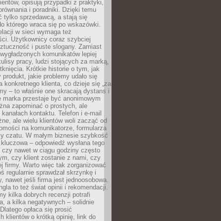
ientów, opisują przypadki z praktyki,
orównania i poradniki. Dzięki temu
ć tylko sprzedawcą, a stają się
do którego wraca się po wskazówki.
lacji w sieci wymaga też
ci. Użytkownicy coraz szybciej
ztuczność i puste slogany. Zamiast
 wygładzonych komunikatów lepiej
lisy pracy, ludzi stojących za marką,
knięcia. Krótkie historie o tym, jak
 produkt, jakie problemy udało się
a konkretnego klienta, co dzieje się „za
rmy – to właśnie one skracają dystans i
że marka przestaje być anonimowym
żna zapominać o prostych, ale
kanałach kontaktu. Telefon i e-mail
ne, ale wielu klientów woli zacząć od
domości na komunikatorze, formularza
czy czatu. W małym biznesie szybkość
a kluczowa – odpowiedź wysłana tego
 czy nawet w ciągu godziny często
ym, czy klient zostanie z nami, czy
j firmy. Warto więc tak zorganizować
oś regularnie sprawdzał skrzynkę i
, nawet jeśli firma jest jednoosobowa.
gla to też świat opinii i rekomendacji.
my kilka dobrych recenzji potrafi
a, a kilka negatywnych – solidnie
Dlatego opłaca się prosić
 klientów o krótką opinię, link do