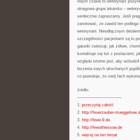
owym czasie to weterynarz pozys
okręgowa grupa lekarsko – weteryn
serdecznie zapraszamy. Jeśli pra
zanotować, ze zawód ten podlega w
weterynarii. Nieodłącznym detalem
szczególności pacjentami są tu psy
gatunki zwierząt, jak żółwie, chom
kontaktuje się też z postaciami, j
względu istotne jest, aby wzbudził 
leczenia swych ukochanych pupilk
co powoduje, że swój fach wykonu
źródło:
———————————
1.
przeczytaj całość
2.
http://feuerzauber-mueggelsee.
3.
http://fewo-9.de
4.
http://fewothiessow.de
5.
więcej na ten temat