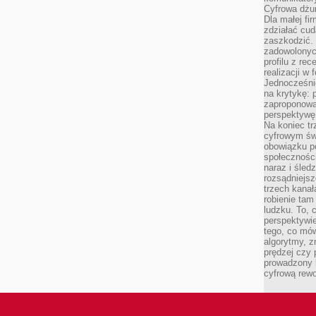
Cyfrowa dżun
Dla małej fir
zdziałać cud
zaszkodzić. 
zadowolonych
profilu z re
realizacji w
Jednocześni
na krytykę: p
zaproponowa
perspektywę.
Na koniec tr
cyfrowym św
obowiązku po
społeczności
naraz i śled
rozsądniejs
trzech kanała
robienie tam
ludzku. To, 
perspektywie,
tego, co mów
algorytmy, z
prędzej czy 
prowadzony b
cyfrową rewo