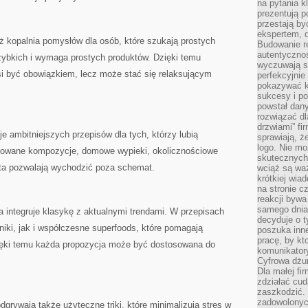
na pytania kl
prezentują p
przestają by
ekspertem, 
ż kopalnia pomysłów dla osób, które szukają prostych
Budowanie re
autentycznoś
zybkich i wymaga prostych produktów. Dzięki temu
wyczuwają s
i być obowiązkiem, lecz może stać się relaksującym
perfekcyjnie
pokazywać ku
sukcesy i pot
powstał dany
rozwiązać dl
drzwiami” fi
e ambitniejszych przepisów dla tych, którzy lubią
sprawiają, 
logo. Nie mo
dowane kompozycje, domowe wypieki, okolicznościowe
skutecznych 
ata pozwalają wychodzić poza schemat.
wciąż są waż
krótkiej wia
na stronie 
reakcji byw
samego dnia
ra integruje klasykę z aktualnymi trendami. W przepisach
decyduje o t
niki, jak i współczesne superfoods, które pomagają
poszuka inne
pracę, by kt
ięki temu każda propozycja może być dostosowana do
komunikatory
Cyfrowa dżun
Dla małej fir
zdziałać cud
zaszkodzić. 
zadowolonych
grywają także użyteczne triki, które minimalizują stres w