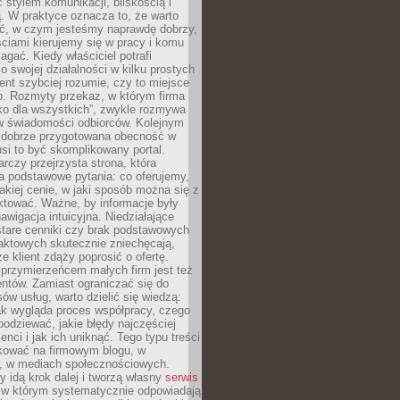
stylem komunikacji, bliskością i
ą. W praktyce oznacza to, że warto
ić, w czym jesteśmy naprawdę dobrzy,
ściami kierujemy się w pracy i komu
ać. Kiedy właściciel potrafi
o swojej działalności w kilku prostych
ient szybciej rozumie, czy to miejsce
go. Rozmyty przekaz, w którym firma
ko dla wszystkich”, zwykle rozmywa
 w świadomości odbiorców. Kolejnym
t dobrze przygotowana obecność w
usi to być skomplikowany portal.
rczy przejrzysta strona, która
a podstawowe pytania: co oferujemy,
jakiej cenie, w jaki sposób można się z
ktować. Ważne, by informacje były
nawigacja intuicyjna. Niedziałające
stare cenniki czy brak podstawowych
aktowych skutecznie zniechęcają,
e klient zdąży poprosić o ofertę.
rzymierzeńcem małych firm jest też
entów. Zamiast ograniczać się do
ów usług, warto dzielić się wiedzą:
ak wygląda proces współpracy, czego
odziewać, jakie błędy najczęściej
ienci i jak ich uniknąć. Tego typu treści
kować na firmowym blogu, w
e, w mediach społecznościowych.
my idą krok dalej i tworzą własny
serwis
w którym systematycznie odpowiadają