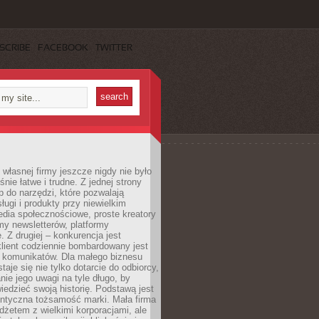
SCRIBE
FACEBOOK
TWITTER
własnej firmy jeszcze nigdy nie było
nie łatwe i trudne. Z jednej strony
 do narzędzi, które pozwalają
ugi i produkty przy niewielkim
dia społecznościowe, proste kreatory
my newsletterów, platformy
 Z drugiej – konkurencja jest
lient codziennie bombardowany jest
i komunikatów. Dla małego biznesu
aje się nie tylko dotarcie do odbiorcy,
anie jego uwagi na tyle długo, by
edzieć swoją historię. Podstawą jest
entyczna tożsamość marki. Mała firma
dżetem z wielkimi korporacjami, ale