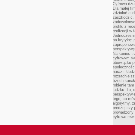
Cyfrowa dżun
Dla małej fir
zdziałać cud
zaszkodzić. 
zadowolonych
profilu z re
realizacji w
Jednocześni
na krytykę: p
zaproponowa
perspektywę.
Na koniec tr
cyfrowym św
obowiązku po
społeczności
naraz i śled
rozsądniejs
trzech kanała
robienie tam
ludzku. To, 
perspektywie,
tego, co mów
algorytmy, z
prędzej czy 
prowadzony b
cyfrową rewo