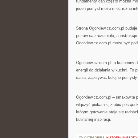
fundamenty dań często można mody
jeden pomysł może mieć różne inte
Strona Ogorkiewicz.com.pl buduje 
potraw są zrozumiałe, a instrukcje
Ogorkiewicz.com.pl może być pod
Ogorkiewicz.com.pl to kuchenny dz
energii do działania w kuchni. To
dania, zapisywać kolejne pomysły 
Ogorkiewicz.com.pl – smakowita p
włączyć piekarnik, zrobić porząde
którym gotowanie staje się radości
kulinarnej inspiracji.
CATEGORIES:
HISTORIA NAGRODY