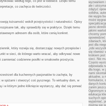
fikować według tego, co jest w lodówce. Dzięki temu
wyzwaniem st
ale i utrzym
rpretacje, co zachęca do twórczości.
zdążyć opowi
solidna, aut
nie wygra bu
może wygrać 
swoją tożsamość wokół przejrzystości i naturalności. Opisy
specjalizacj
jasno określ
 rozpisane tak, aby sprawdziły się w praktyce. Dzięki temu
jakimi warto
stawowym adresem dla osób, które cenią konkret.
chcemy pomag
opowiedzieć 
zdaniach, kl
jest dla nie
iennik, który rozwija się, dostarczając nowych przepisów i
„robi wszyst
się również
 punkt w sieci, do którego warto wracać, aby odkrywać nowe
krokiem jes
sieci. Nie m
i zamieniać codzienne posiłki w smakowite przeżycia.
Często wysta
odpowiada n
dla kogo, w 
nami skonta
rzestrzeń dla kuchennych pasjonatów to zachęta, by
aktualne, a 
formularze, 
k w spiżarni i stworzyć coś pysznego. To wirtualny dom, w
danych kont
ą i w którym jedno kliknięcie wystarczy, aby dać się porwać
zanim jeszcz
Ogromnym sp
edukacja kli
suchych opis
wyjaśniać, j
można się sp
 NOBLA