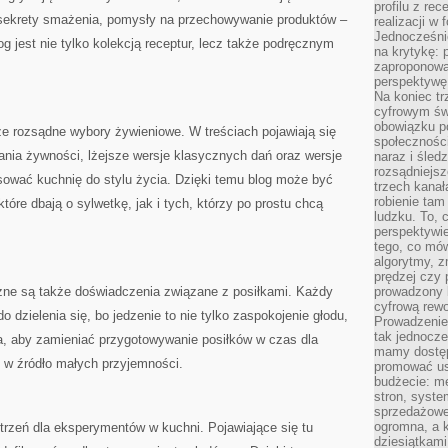
profilu z re
, sekrety smażenia, pomysły na przechowywanie produktów –
realizacji w
Jednocześni
log jest nie tylko kolekcją receptur, lecz także podręcznym
na krytykę: p
zaproponowa
perspektywę.
Na koniec tr
cyfrowym św
obowiązku po
że rozsądne wybory żywieniowe. W treściach pojawiają się
społeczności
ania żywności, lżejsze wersje klasycznych dań oraz wersje
naraz i śled
rozsądniejs
sować kuchnię do stylu życia. Dzięki temu blog może być
trzech kanała
robienie tam
óre dbają o sylwetkę, jak i tych, którzy po prostu chcą
ludzku. To, 
perspektywie,
tego, co mów
algorytmy, z
prędzej czy 
żne są także doświadczenia związane z posiłkami. Każdy
prowadzony b
cyfrową rewo
o dzielenia się, bo jedzenie to nie tylko zaspokojenie głodu,
Prowadzenie 
tak jednocześ
ca, aby zamieniać przygotowywanie posiłków w czas dla
mamy dostęp
e w źródło małych przyjemności.
promować usł
budżecie: me
stron, syste
sprzedażowe.
ogromna, a k
trzeń dla eksperymentów w kuchni. Pojawiające się tu
dziesiątkam