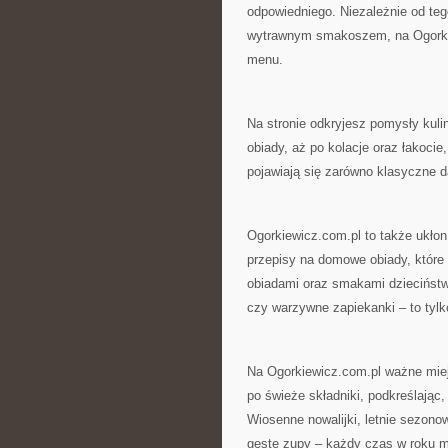
odpowiedniego. Niezależnie od teg
wytrawnym smakoszem, na Ogorkie
menu.
Na stronie odkryjesz pomysły kuli
obiady, aż po kolacje oraz łakocie
pojawiają się zarówno klasyczne da
Ogorkiewicz.com.pl to także ukłon
przepisy na domowe obiady, które 
obiadami oraz smakami dzieciństw
czy warzywne zapiekanki – to tyl
Na Ogorkiewicz.com.pl ważne mie
po świeże składniki, podkreślając
Wiosenne nowalijki, letnie sezon
gęste zupy – każdy czas w roku ma