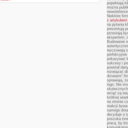
popełniają kl
można publi
newsletterz
Niektóre fir
z artykułami
na pytania kl
prezentują p
przestają by
ekspertem, 
Budowanie re
autentycznoś
wyczuwają s
perfekcyjnie
pokazywać ku
sukcesy i pot
powstał dany
rozwiązać dl
drzwiami” fi
sprawiają, 
logo. Nie mo
skutecznych 
wciąż są waż
krótkiej wia
na stronie 
reakcji byw
samego dnia
decyduje o t
poszuka inne
pracę, by kt
komunikatory