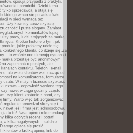
ientów, opisują przypadki z praktyki,
orównania i poradniki. Dzięki temu
ć tylko sprzedawcą, a stają się
do którego wraca się po wskazówki.
lacji w sieci wymaga też
ci. Użytkownicy coraz szybciej
ztuczność i puste slogany. Zamiast
 wygładzonych komunikatów lepiej
lisy pracy, ludzi stojących za marką,
knięcia. Krótkie historie o tym, jak
 produkt, jakie problemy udało się
a konkretnego klienta, co dzieje się „za
rmy – to właśnie one skracają dystans i
że marka przestaje być anonimowym
żna zapominać o prostych, ale
kanałach kontaktu. Telefon i e-mail
ne, ale wielu klientów woli zacząć od
domości na komunikatorze, formularza
czy czatu. W małym biznesie szybkość
a kluczowa – odpowiedź wysłana tego
 czy nawet w ciągu godziny często
ym, czy klient zostanie z nami, czy
j firmy. Warto więc tak zorganizować
oś regularnie sprawdzał skrzynkę i
, nawet jeśli firma jest jednoosobowa.
gla to też świat opinii i rekomendacji.
my kilka dobrych recenzji potrafi
a, a kilka negatywnych – solidnie
Dlatego opłaca się prosić
 klientów o krótką opinię, link do