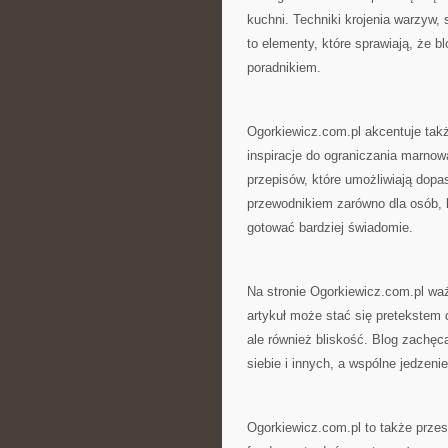
kuchni. Techniki krojenia warzyw
to elementy, które sprawiają, że b
poradnikiem.
Ogorkiewicz.com.pl akcentuje tak
inspiracje do ograniczania marnow
przepisów, które umożliwiają dopa
przewodnikiem zarówno dla osób, kt
gotować bardziej świadomie.
Na stronie Ogorkiewicz.com.pl wa
artykuł może stać się pretekstem d
ale również bliskość. Blog zachę
siebie i innych, a wspólne jedzeni
Ogorkiewicz.com.pl to także przes