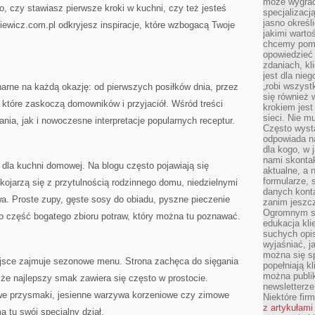
może wygrać 
o, czy stawiasz pierwsze kroki w kuchni, czy też jesteś
specjalizacj
jasno określ
wicz.com.pl odkryjesz inspiracje, które wzbogacą Twoje
jakimi warto
chcemy pomag
opowiedzieć 
zdaniach, kl
jest dla nie
„robi wszyst
narne na każdą okazję: od pierwszych posiłków dnia, przez
się również
, które zaskoczą domowników i przyjaciół. Wśród treści
krokiem jes
sieci. Nie m
nia, jak i nowoczesne interpretacje popularnych receptur.
Często wysta
odpowiada n
dla kogo, w 
nami skonta
 dla kuchni domowej. Na blogu często pojawiają się
aktualne, a 
formularze, 
kojarzą się z przytulnością rodzinnego domu, niedzielnymi
danych kont
a. Proste zupy, gęste sosy do obiadu, pyszne pieczenie
zanim jeszcz
Ogromnym sp
ko część bogatego zbioru potraw, który można tu poznawać.
edukacja kli
suchych opis
wyjaśniać, j
można się sp
jsce zajmuje sezonowe menu. Strona zachęca do sięgania
popełniają kl
można publi
, że najlepszy smak zawiera się często w prostocie.
newsletterz
owe przysmaki, jesienne warzywa korzeniowe czy zimowe
Niektóre fir
z artykułami
 tu swój specjalny dział.