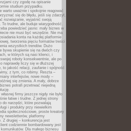
cenzjami czy zgodę na opisanie
 formie studium przypadku.
e warto uważnie i spokojnie reagować
rzyznać się do błędu, jeśli się zdarzył,
ć rozwiązanie, wyjaśnić swoją
 To trudne, ale buduje wiarygodność.
zeba powiedzieć jasno: mały biznes w
iecie nie musi być wszędzie. Nie ma
siadania konta na każdej platformie
owej, tworzenia pięciu formatów treści
zenia wszystkich trendów. Dużo
ze bywa skupienie się na dwóch czy
ch, w których są nasi klienci, i
 swojej roboty konsekwentnie, ale po
co naprawdę liczy się w dłuższej
 to jakość relacji, zaufanie i spójność
imy, z tym, co robimy. Reszta –
miany interfejsów, nowe mody –
później się zmienia. A mały, dobrze
iznes potrafi przetrwać niejedną
lucję.
własnej firmy jeszcze nigdy nie było
nie łatwe i trudne. Z jednej strony
 do narzędzi, które pozwalają
ugi i produkty przy niewielkim
dia społecznościowe, proste kreatory
my newsletterów, platformy
 Z drugiej – konkurencja jest
lient codziennie bombardowany jest
i komunikatów. Dla małego biznesu