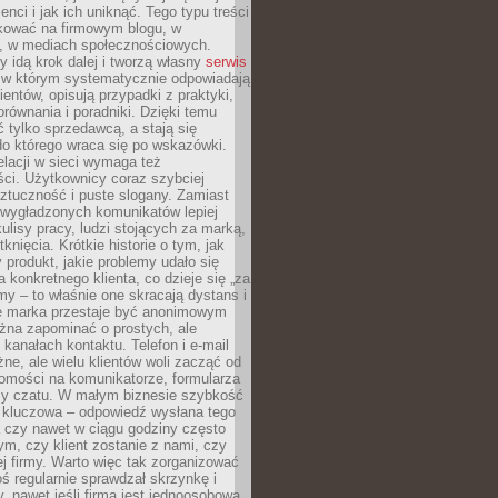
ienci i jak ich uniknąć. Tego typu treści
kować na firmowym blogu, w
e, w mediach społecznościowych.
my idą krok dalej i tworzą własny
serwis
w którym systematycznie odpowiadają
ientów, opisują przypadki z praktyki,
orównania i poradniki. Dzięki temu
ć tylko sprzedawcą, a stają się
do którego wraca się po wskazówki.
lacji w sieci wymaga też
ci. Użytkownicy coraz szybciej
ztuczność i puste slogany. Zamiast
 wygładzonych komunikatów lepiej
lisy pracy, ludzi stojących za marką,
knięcia. Krótkie historie o tym, jak
 produkt, jakie problemy udało się
a konkretnego klienta, co dzieje się „za
rmy – to właśnie one skracają dystans i
że marka przestaje być anonimowym
żna zapominać o prostych, ale
kanałach kontaktu. Telefon i e-mail
ne, ale wielu klientów woli zacząć od
domości na komunikatorze, formularza
czy czatu. W małym biznesie szybkość
a kluczowa – odpowiedź wysłana tego
 czy nawet w ciągu godziny często
ym, czy klient zostanie z nami, czy
j firmy. Warto więc tak zorganizować
oś regularnie sprawdzał skrzynkę i
, nawet jeśli firma jest jednoosobowa.