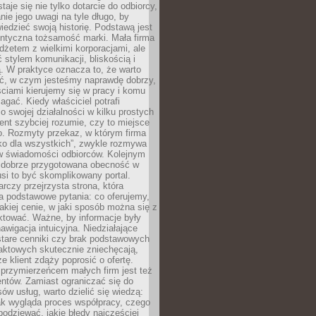
aje się nie tylko dotarcie do odbiorcy,
anie jego uwagi na tyle długo, by
edzieć swoją historię. Podstawą jest
entyczna tożsamość marki. Mała firma
dżetem z wielkimi korporacjami, ale
stylem komunikacji, bliskością i
ą. W praktyce oznacza to, że warto
ić, w czym jesteśmy naprawdę dobrzy,
ściami kierujemy się w pracy i komu
ać. Kiedy właściciel potrafi
o swojej działalności w kilku prostych
ient szybciej rozumie, czy to miejsce
go. Rozmyty przekaz, w którym firma
ko dla wszystkich”, zwykle rozmywa
 w świadomości odbiorców. Kolejnym
t dobrze przygotowana obecność w
usi to być skomplikowany portal.
rczy przejrzysta strona, która
a podstawowe pytania: co oferujemy,
jakiej cenie, w jaki sposób można się z
ktować. Ważne, by informacje były
nawigacja intuicyjna. Niedziałające
stare cenniki czy brak podstawowych
aktowych skutecznie zniechęcają,
e klient zdąży poprosić o ofertę.
rzymierzeńcem małych firm jest też
entów. Zamiast ograniczać się do
ów usług, warto dzielić się wiedzą:
ak wygląda proces współpracy, czego
odziewać, jakie błędy najczęściej