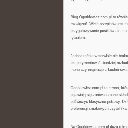
Blog Ogorkiewicz.com.pl to równie
rozwiązań. Wiele przepisów jest s
przygotowywanie posiłków nie mus
rytuałem.
Jednocześnie w serwisie nie brakuj
eksperymentować. bardziej rozbu
menu czy inspiracje z kuchni świ
Ogorkiewicz.com.pl to strona, któ
pojawiają się zarówno znane skład
odświeżyć klasyczne potrawy. Dz
preferencji smakowych czytelnika.
Na Ogorkiewicz.com.pl dużą rolę od