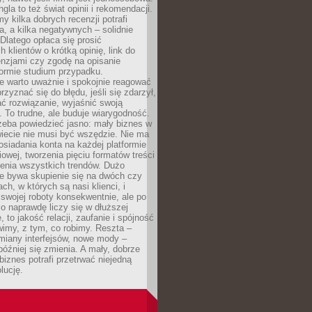
gla to też świat opinii i rekomendacji.
my kilka dobrych recenzji potrafi
a, a kilka negatywnych – solidnie
Dlatego opłaca się prosić
 klientów o krótką opinię, link do
cenzjami czy zgodę na opisanie
 formie studium przypadku.
e warto uważnie i spokojnie reagować
rzyznać się do błędu, jeśli się zdarzył,
ć rozwiązanie, wyjaśnić swoją
 To trudne, ale buduje wiarygodność.
zeba powiedzieć jasno: mały biznes w
iecie nie musi być wszędzie. Nie ma
siadania konta na każdej platformie
owej, tworzenia pięciu formatów treści
zenia wszystkich trendów. Dużo
ze bywa skupienie się na dwóch czy
ch, w których są nasi klienci, i
 swojej roboty konsekwentnie, ale po
co naprawdę liczy się w dłuższej
 to jakość relacji, zaufanie i spójność
imy, z tym, co robimy. Reszta –
miany interfejsów, nowe mody –
później się zmienia. A mały, dobrze
iznes potrafi przetrwać niejedną
lucję.