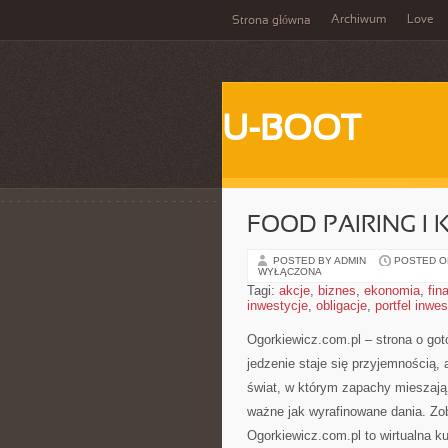
Archiwum
Love
Strona główna
U-BOOT
FOOD PAIRING I
POSTED BY ADMIN
POSTED ON 
WYŁĄCZONA
Tagi:
akcje
,
biznes
,
ekonomia
,
fin
inwestycje
,
obligacje
,
portfel inwe
Ogorkiewicz.com.pl – strona o go
jedzenie staje się przyjemnością, 
świat, w którym zapachy mieszają 
ważne jak wyrafinowane dania. Zo
Ogorkiewicz.com.pl to wirtualna k