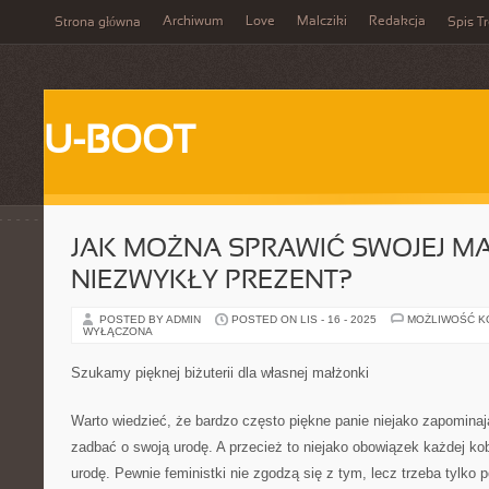
Archiwum
Love
Malcziki
Redakcja
Strona główna
Spis Tr
U-BOOT
JAK MOŻNA SPRAWIĆ SWOJEJ M
NIEZWYKŁY PREZENT?
POSTED BY ADMIN
POSTED ON LIS - 16 - 2025
MOŻLIWOŚĆ 
WYŁĄCZONA
Szukamy pięknej biżuterii dla własnej małżonki
Warto wiedzieć, że bardzo często piękne panie niejako zapominaj
zadbać o swoją urodę. A przecież to niejako obowiązek każdej ko
urodę. Pewnie feministki nie zgodzą się z tym, lecz trzeba tylko 