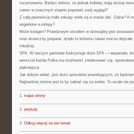
rozumowania. Bardzo dobrze, że jednak kobiety mają dzisiaj niez
zatem w znacznym stopniu poprawić swój wygląd?
Z całą pewnością małe zakupy wiele są w stanie dać. Gdzie? A 
angielskie e-sklepy?
Może kolagen? Prawdziwym strzałem w dziesiątkę jest stosowan
miar skuteczny preparat, dzięki to któremu nawet mocno dojrzałe 
młodziej.
SPA. W naszym państwie funkcjonuje dużo SPA – i wspaniale, bo
wreszcie każda Polka ma możliwość zrelaksować się, spowodować
piękniejsza.
Jak dobrze widać, jest dużo sposobów powodujących, że będziemy
Najbardziej istotne jest to by zabrać się za siebie. To wcale nie je
1.
mapa strony
2.
artykuly
3.
Odkryj więcej na ten temat