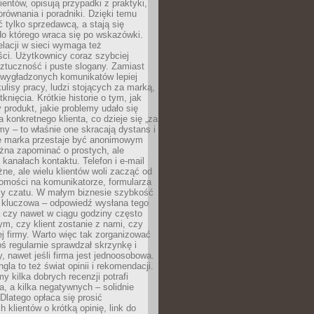
ientów, opisują przypadki z praktyki,
orównania i poradniki. Dzięki temu
ć tylko sprzedawcą, a stają się
do którego wraca się po wskazówki.
lacji w sieci wymaga też
ci. Użytkownicy coraz szybciej
ztuczność i puste slogany. Zamiast
 wygładzonych komunikatów lepiej
lisy pracy, ludzi stojących za marką,
knięcia. Krótkie historie o tym, jak
 produkt, jakie problemy udało się
a konkretnego klienta, co dzieje się „za
rmy – to właśnie one skracają dystans i
że marka przestaje być anonimowym
żna zapominać o prostych, ale
kanałach kontaktu. Telefon i e-mail
ne, ale wielu klientów woli zacząć od
domości na komunikatorze, formularza
czy czatu. W małym biznesie szybkość
a kluczowa – odpowiedź wysłana tego
 czy nawet w ciągu godziny często
ym, czy klient zostanie z nami, czy
j firmy. Warto więc tak zorganizować
oś regularnie sprawdzał skrzynkę i
, nawet jeśli firma jest jednoosobowa.
gla to też świat opinii i rekomendacji.
my kilka dobrych recenzji potrafi
a, a kilka negatywnych – solidnie
Dlatego opłaca się prosić
 klientów o krótką opinię, link do