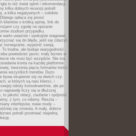
gla to też świat opinii i rekomendacji.
my kilka dobrych recenzji potrafi
a, a kilka negatywnych – solidnie
Dlatego opłaca się prosić
 klientów o krótką opinię, link do
cenzjami czy zgodę na opisanie
 formie studium przypadku.
e warto uważnie i spokojnie reagować
rzyznać się do błędu, jeśli się zdarzył,
ć rozwiązanie, wyjaśnić swoją
 To trudne, ale buduje wiarygodność.
zeba powiedzieć jasno: mały biznes w
iecie nie musi być wszędzie. Nie ma
siadania konta na każdej platformie
owej, tworzenia pięciu formatów treści
zenia wszystkich trendów. Dużo
ze bywa skupienie się na dwóch czy
ch, w których są nasi klienci, i
 swojej roboty konsekwentnie, ale po
co naprawdę liczy się w dłuższej
 to jakość relacji, zaufanie i spójność
imy, z tym, co robimy. Reszta –
miany interfejsów, nowe mody –
później się zmienia. A mały, dobrze
iznes potrafi przetrwać niejedną
lucję.