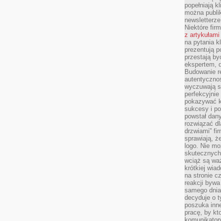
popełniają kl
można publi
newsletterz
Niektóre fir
z artykułami
na pytania kl
prezentują p
przestają by
ekspertem, 
Budowanie re
autentycznoś
wyczuwają s
perfekcyjnie
pokazywać ku
sukcesy i pot
powstał dany
rozwiązać dl
drzwiami” fi
sprawiają, 
logo. Nie mo
skutecznych 
wciąż są waż
krótkiej wia
na stronie 
reakcji byw
samego dnia
decyduje o t
poszuka inne
pracę, by kt
komunikatory