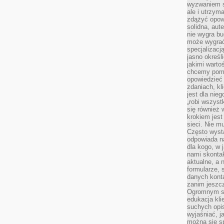
wyzwaniem st
ale i utrzym
zdążyć opowi
solidna, aut
nie wygra bu
może wygrać 
specjalizacj
jasno określ
jakimi warto
chcemy pomag
opowiedzieć 
zdaniach, kl
jest dla nie
„robi wszyst
się również
krokiem jes
sieci. Nie m
Często wysta
odpowiada n
dla kogo, w 
nami skonta
aktualne, a 
formularze, 
danych kont
zanim jeszcz
Ogromnym sp
edukacja kli
suchych opis
wyjaśniać, j
można się sp