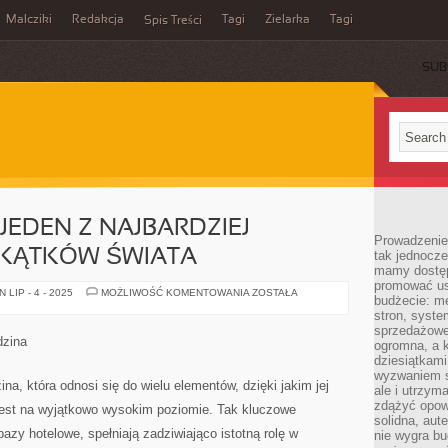
Malcziki
Redakcja
Tagi
Zielarka
Tagi
Spis Treści
SUB
 JEDEN Z NAJBARDZIEJ
Prowadzenie 
KĄTKÓW ŚWIATA
tak jednocześ
mamy dostęp
promować usł
JAPONIA,
LIP - 4 - 2025
MOŻLIWOŚĆ KOMENTOWANIA
ZOSTAŁA
budżecie: me
A
WIĘC
stron, syste
JEDEN
sprzedażowe.
Z
dzina
ogromna, a k
NAJBARDZIEJ
UROKLIWYCH
dziesiątkam
ZAKĄTKÓW
wyzwaniem st
ŚWIATA
na, która odnosi się do wielu elementów, dzięki jakim jej
ale i utrzym
zdążyć opowi
 jest na wyjątkowo wysokim poziomie. Tak kluczowe
solidna, aut
bazy hotelowe, spełniają zadziwiająco istotną rolę w
nie wygra bu