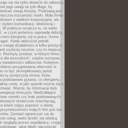
aje się nie tylko dotarcie do odbiorcy,
anie jego uwagi na tyle długo, by
edzieć swoją historię. Podstawą jest
entyczna tożsamość marki. Mała firma
dżetem z wielkimi korporacjami, ale
stylem komunikacji, bliskością i
ą. W praktyce oznacza to, że warto
ić, w czym jesteśmy naprawdę dobrzy,
ściami kierujemy się w pracy i komu
ać. Kiedy właściciel potrafi
o swojej działalności w kilku prostych
ient szybciej rozumie, czy to miejsce
go. Rozmyty przekaz, w którym firma
ko dla wszystkich”, zwykle rozmywa
 w świadomości odbiorców. Kolejnym
t dobrze przygotowana obecność w
usi to być skomplikowany portal.
rczy przejrzysta strona, która
a podstawowe pytania: co oferujemy,
jakiej cenie, w jaki sposób można się z
ktować. Ważne, by informacje były
nawigacja intuicyjna. Niedziałające
stare cenniki czy brak podstawowych
aktowych skutecznie zniechęcają,
e klient zdąży poprosić o ofertę.
rzymierzeńcem małych firm jest też
entów. Zamiast ograniczać się do
ów usług, warto dzielić się wiedzą:
ak wygląda proces współpracy, czego
odziewać, jakie błędy najczęściej