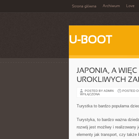
Archiwum
Love
Strona główna
U-BOOT
JAPONIA, A WIĘC
UROKLIWYCH ZA
POSTED BY ADMIN
POSTED ON 
WYŁĄCZONA
Turystka to bardzo popularna dzie
Turystyka, to bardzo ważna dziedzi
rozwój jest możliwy i realizowany
elementy jak transport, czy także 