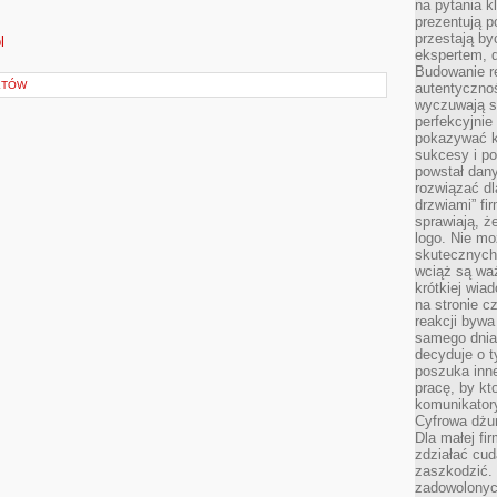
na pytania kl
prezentują p
przestają by
l
ekspertem, 
Budowanie re
KTÓW
autentycznoś
wyczuwają s
perfekcyjnie
pokazywać ku
sukcesy i pot
powstał dany
rozwiązać dl
drzwiami” fi
sprawiają, 
logo. Nie mo
skutecznych 
wciąż są waż
krótkiej wia
na stronie 
reakcji byw
samego dnia
decyduje o t
poszuka inne
pracę, by kt
komunikatory
Cyfrowa dżun
Dla małej fir
zdziałać cud
zaszkodzić. 
zadowolonych