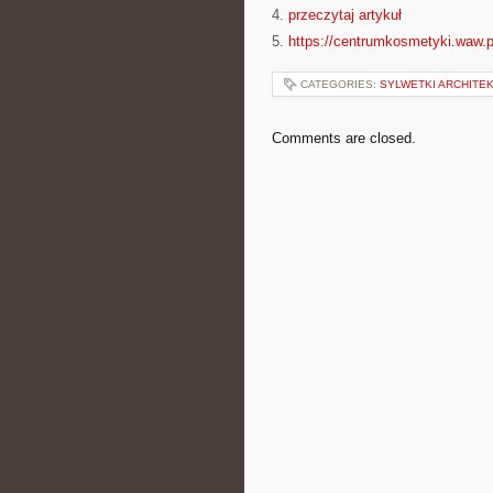
4.
przeczytaj artykuł
5.
https://centrumkosmetyki.waw.p
CATEGORIES:
SYLWETKI ARCHITE
Comments are closed.