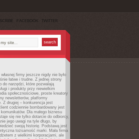
SCRIBE
FACEBOOK
TWITTER
własnej firmy jeszcze nigdy nie było
nie łatwe i trudne. Z jednej strony
 do narzędzi, które pozwalają
ugi i produkty przy niewielkim
dia społecznościowe, proste kreatory
my newsletterów, platformy
 Z drugiej – konkurencja jest
lient codziennie bombardowany jest
i komunikatów. Dla małego biznesu
aje się nie tylko dotarcie do odbiorcy,
anie jego uwagi na tyle długo, by
edzieć swoją historię. Podstawą jest
entyczna tożsamość marki. Mała firma
dżetem z wielkimi korporacjami, ale