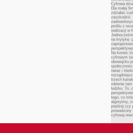
Cyfrowa dżun
Dla małej fir
zdziałać cud
zaszkodzić. 
zadowolonych
profilu z re
realizacji w
Jednocześni
na krytykę: p
zaproponowa
perspektywę.
Na koniec tr
cyfrowym św
obowiązku po
społeczności
naraz i śled
rozsądniejs
trzech kanała
robienie tam
ludzku. To, 
perspektywie,
tego, co mów
algorytmy, z
prędzej czy 
prowadzony b
cyfrową rewo