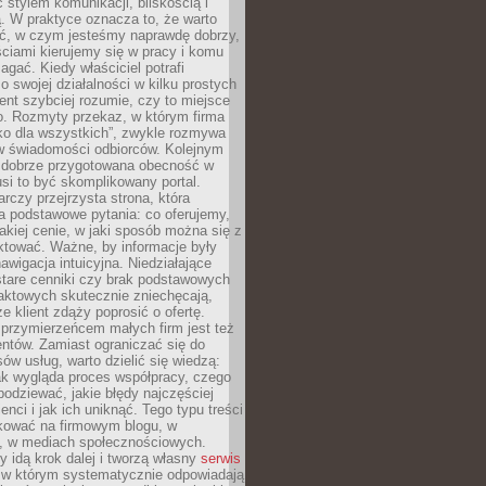
stylem komunikacji, bliskością i
ą. W praktyce oznacza to, że warto
ić, w czym jesteśmy naprawdę dobrzy,
ściami kierujemy się w pracy i komu
ać. Kiedy właściciel potrafi
o swojej działalności w kilku prostych
ient szybciej rozumie, czy to miejsce
go. Rozmyty przekaz, w którym firma
ko dla wszystkich”, zwykle rozmywa
 w świadomości odbiorców. Kolejnym
t dobrze przygotowana obecność w
usi to być skomplikowany portal.
rczy przejrzysta strona, która
a podstawowe pytania: co oferujemy,
jakiej cenie, w jaki sposób można się z
ktować. Ważne, by informacje były
nawigacja intuicyjna. Niedziałające
stare cenniki czy brak podstawowych
aktowych skutecznie zniechęcają,
e klient zdąży poprosić o ofertę.
rzymierzeńcem małych firm jest też
entów. Zamiast ograniczać się do
ów usług, warto dzielić się wiedzą:
ak wygląda proces współpracy, czego
odziewać, jakie błędy najczęściej
ienci i jak ich uniknąć. Tego typu treści
kować na firmowym blogu, w
e, w mediach społecznościowych.
my idą krok dalej i tworzą własny
serwis
w którym systematycznie odpowiadają