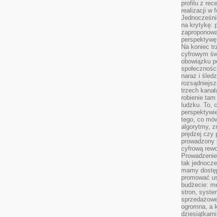
profilu z re
realizacji w
Jednocześni
na krytykę: p
zaproponowa
perspektywę.
Na koniec tr
cyfrowym św
obowiązku po
społeczności
naraz i śled
rozsądniejs
trzech kanała
robienie tam
ludzku. To, 
perspektywie,
tego, co mów
algorytmy, z
prędzej czy 
prowadzony b
cyfrową rewo
Prowadzenie 
tak jednocześ
mamy dostęp
promować usł
budżecie: me
stron, syste
sprzedażowe.
ogromna, a k
dziesiątkam