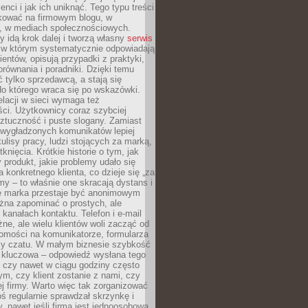
ienci i jak ich uniknąć. Tego typu treści
kować na firmowym blogu, w
e, w mediach społecznościowych.
my idą krok dalej i tworzą własny
serwis
w którym systematycznie odpowiadają
ientów, opisują przypadki z praktyki,
orównania i poradniki. Dzięki temu
ć tylko sprzedawcą, a stają się
do którego wraca się po wskazówki.
lacji w sieci wymaga też
ci. Użytkownicy coraz szybciej
ztuczność i puste slogany. Zamiast
 wygładzonych komunikatów lepiej
lisy pracy, ludzi stojących za marką,
knięcia. Krótkie historie o tym, jak
 produkt, jakie problemy udało się
a konkretnego klienta, co dzieje się „za
rmy – to właśnie one skracają dystans i
że marka przestaje być anonimowym
żna zapominać o prostych, ale
kanałach kontaktu. Telefon i e-mail
ne, ale wielu klientów woli zacząć od
domości na komunikatorze, formularza
czy czatu. W małym biznesie szybkość
a kluczowa – odpowiedź wysłana tego
 czy nawet w ciągu godziny często
ym, czy klient zostanie z nami, czy
j firmy. Warto więc tak zorganizować
oś regularnie sprawdzał skrzynkę i
, nawet jeśli firma jest jednoosobowa.