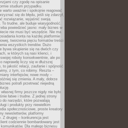
cenzjami czy zgodę na opisanie
 formie studium przypadku.
e warto uważnie i spokojnie reagować
rzyznać się do błędu, jeśli się zdarzył,
ć rozwiązanie, wyjaśnić swoją
 To trudne, ale buduje wiarygodność.
zeba powiedzieć jasno: mały biznes w
iecie nie musi być wszędzie. Nie ma
siadania konta na każdej platformie
owej, tworzenia pięciu formatów treści
zenia wszystkich trendów. Dużo
ze bywa skupienie się na dwóch czy
ch, w których są nasi klienci, i
 swojej roboty konsekwentnie, ale po
co naprawdę liczy się w dłuższej
 to jakość relacji, zaufanie i spójność
imy, z tym, co robimy. Reszta –
miany interfejsów, nowe mody –
później się zmienia. A mały, dobrze
iznes potrafi przetrwać niejedną
lucję.
własnej firmy jeszcze nigdy nie było
nie łatwe i trudne. Z jednej strony
 do narzędzi, które pozwalają
ugi i produkty przy niewielkim
dia społecznościowe, proste kreatory
my newsletterów, platformy
 Z drugiej – konkurencja jest
lient codziennie bombardowany jest
i komunikatów. Dla małego biznesu