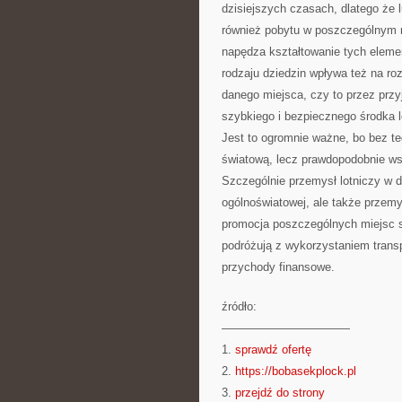
dzisiejszych czasach, dlatego że 
również pobytu w poszczególnym m
napędza kształtowanie tych element
rodzaju dziedzin wpływa też na ro
danego miejsca, czy to przez przy
szybkiego i bezpiecznego środka 
Jest to ogromnie ważne, bo bez teg
światową, lecz prawdopodobnie ws
Szczególnie przemysł lotniczy w 
ogólnoświatowej, ale także przemy
promocja poszczególnych miejsc sp
podróżują z wykorzystaniem transp
przychody finansowe.
źródło:
———————————
1.
sprawdź ofertę
2.
https://bobasekplock.pl
3.
przejdź do strony