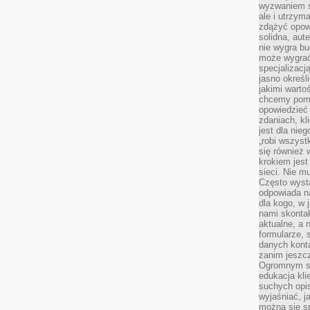
wyzwaniem st
ale i utrzym
zdążyć opowi
solidna, aut
nie wygra bu
może wygrać 
specjalizacj
jasno określ
jakimi warto
chcemy pomag
opowiedzieć 
zdaniach, kl
jest dla nie
„robi wszyst
się również
krokiem jes
sieci. Nie m
Często wysta
odpowiada n
dla kogo, w 
nami skonta
aktualne, a 
formularze, 
danych kont
zanim jeszcz
Ogromnym sp
edukacja kli
suchych opis
wyjaśniać, j
można się sp