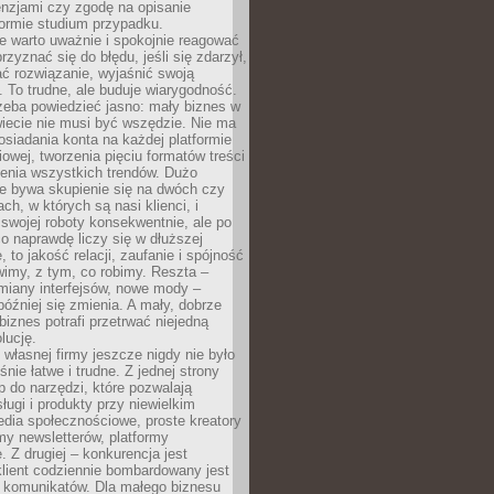
cenzjami czy zgodę na opisanie
 formie studium przypadku.
e warto uważnie i spokojnie reagować
rzyznać się do błędu, jeśli się zdarzył,
ć rozwiązanie, wyjaśnić swoją
 To trudne, ale buduje wiarygodność.
zeba powiedzieć jasno: mały biznes w
iecie nie musi być wszędzie. Nie ma
siadania konta na każdej platformie
owej, tworzenia pięciu formatów treści
zenia wszystkich trendów. Dużo
ze bywa skupienie się na dwóch czy
ch, w których są nasi klienci, i
 swojej roboty konsekwentnie, ale po
co naprawdę liczy się w dłuższej
 to jakość relacji, zaufanie i spójność
imy, z tym, co robimy. Reszta –
miany interfejsów, nowe mody –
później się zmienia. A mały, dobrze
iznes potrafi przetrwać niejedną
lucję.
własnej firmy jeszcze nigdy nie było
nie łatwe i trudne. Z jednej strony
 do narzędzi, które pozwalają
ugi i produkty przy niewielkim
dia społecznościowe, proste kreatory
my newsletterów, platformy
 Z drugiej – konkurencja jest
lient codziennie bombardowany jest
i komunikatów. Dla małego biznesu