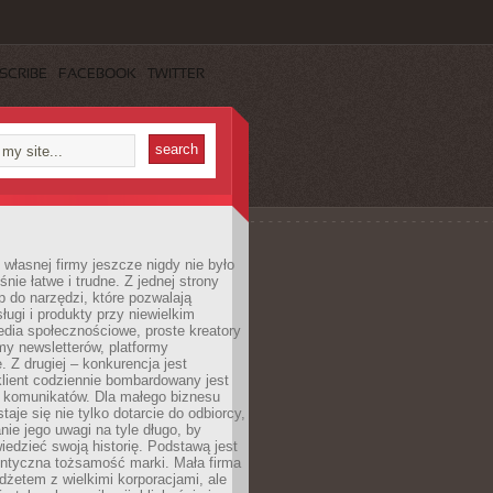
SCRIBE
FACEBOOK
TWITTER
własnej firmy jeszcze nigdy nie było
nie łatwe i trudne. Z jednej strony
 do narzędzi, które pozwalają
ugi i produkty przy niewielkim
dia społecznościowe, proste kreatory
my newsletterów, platformy
 Z drugiej – konkurencja jest
lient codziennie bombardowany jest
i komunikatów. Dla małego biznesu
aje się nie tylko dotarcie do odbiorcy,
anie jego uwagi na tyle długo, by
edzieć swoją historię. Podstawą jest
entyczna tożsamość marki. Mała firma
dżetem z wielkimi korporacjami, ale