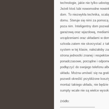
technologie, jakie nie tylko udost
Jeżeli ktoś lubi nowomodne nowink
dom. To niezwykła technika, scal
domu. Steruje się nimi za pomocą
poza nim. Inteligentny dom pozwal
garażową oraz wjazdową, mediami
urządzeniami oraz układami w domu
szkoda zatem nie skorzystać z tak
system w tej klasie, należałoby 
strona jednostki znanej i respekto
ponadczasowe, porządne i odporn
podłączyć do swojego telefonu alb
układu. Można umówić się na gra
pozwoli określić przybliżone koszt
montaż takiego układu, nie będzie
sumpty wcale nie są wielce wysoki
źródło:
———————————