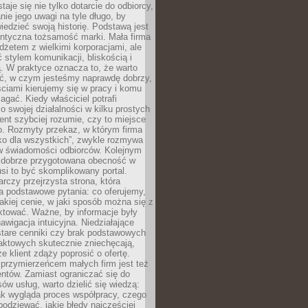
aje się nie tylko dotarcie do odbiorcy,
anie jego uwagi na tyle długo, by
edzieć swoją historię. Podstawą jest
entyczna tożsamość marki. Mała firma
dżetem z wielkimi korporacjami, ale
stylem komunikacji, bliskością i
ą. W praktyce oznacza to, że warto
ić, w czym jesteśmy naprawdę dobrzy,
ściami kierujemy się w pracy i komu
ać. Kiedy właściciel potrafi
o swojej działalności w kilku prostych
ient szybciej rozumie, czy to miejsce
go. Rozmyty przekaz, w którym firma
ko dla wszystkich”, zwykle rozmywa
 w świadomości odbiorców. Kolejnym
t dobrze przygotowana obecność w
usi to być skomplikowany portal.
rczy przejrzysta strona, która
a podstawowe pytania: co oferujemy,
jakiej cenie, w jaki sposób można się z
ktować. Ważne, by informacje były
nawigacja intuicyjna. Niedziałające
stare cenniki czy brak podstawowych
aktowych skutecznie zniechęcają,
e klient zdąży poprosić o ofertę.
rzymierzeńcem małych firm jest też
entów. Zamiast ograniczać się do
ów usług, warto dzielić się wiedzą:
ak wygląda proces współpracy, czego
odziewać, jakie błędy najczęściej