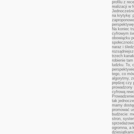
profilu z re
realizacji w
Jednocześni
na krytykę: p
zaproponowa
perspektywę.
Na koniec tr
cyfrowym św
obowiązku po
społeczności
naraz i śled
rozsądniejs
trzech kanała
robienie tam
ludzku. To, 
perspektywie,
tego, co mów
algorytmy, z
prędzej czy 
prowadzony b
cyfrową rewo
Prowadzenie 
tak jednocześ
mamy dostęp
promować usł
budżecie: me
stron, syste
sprzedażowe.
ogromna, a k
dziesiątkam