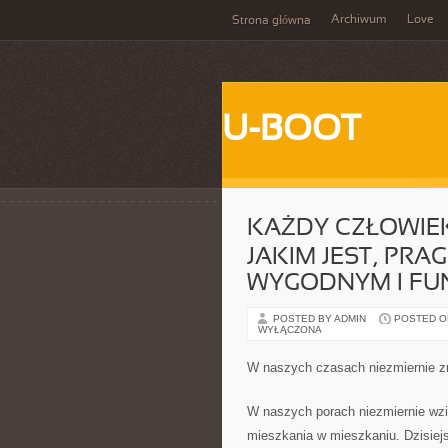
Archiwum
Love
Strona główna
U-BOOT
KAŻDY CZŁOWIEK
JAKIM JEST, PR
WYGODNYM I F
POSTED BY ADMIN
POSTED ON
WYŁĄCZONA
W naszych czasach niezmiernie zn
W naszych porach niezmiernie wzię
mieszkania w mieszkaniu. Dzisie