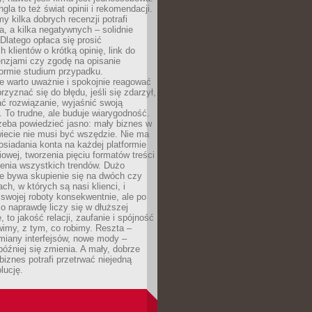
gla to też świat opinii i rekomendacji.
my kilka dobrych recenzji potrafi
a, a kilka negatywnych – solidnie
Dlatego opłaca się prosić
 klientów o krótką opinię, link do
cenzjami czy zgodę na opisanie
 formie studium przypadku.
e warto uważnie i spokojnie reagować
rzyznać się do błędu, jeśli się zdarzył,
ć rozwiązanie, wyjaśnić swoją
 To trudne, ale buduje wiarygodność.
zeba powiedzieć jasno: mały biznes w
iecie nie musi być wszędzie. Nie ma
siadania konta na każdej platformie
owej, tworzenia pięciu formatów treści
zenia wszystkich trendów. Dużo
ze bywa skupienie się na dwóch czy
ch, w których są nasi klienci, i
 swojej roboty konsekwentnie, ale po
co naprawdę liczy się w dłuższej
 to jakość relacji, zaufanie i spójność
imy, z tym, co robimy. Reszta –
miany interfejsów, nowe mody –
później się zmienia. A mały, dobrze
iznes potrafi przetrwać niejedną
lucję.