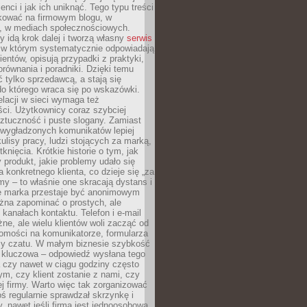
ienci i jak ich uniknąć. Tego typu treści
kować na firmowym blogu, w
e, w mediach społecznościowych.
my idą krok dalej i tworzą własny
serwis
w którym systematycznie odpowiadają
ientów, opisują przypadki z praktyki,
orównania i poradniki. Dzięki temu
ć tylko sprzedawcą, a stają się
do którego wraca się po wskazówki.
lacji w sieci wymaga też
ci. Użytkownicy coraz szybciej
ztuczność i puste slogany. Zamiast
 wygładzonych komunikatów lepiej
lisy pracy, ludzi stojących za marką,
knięcia. Krótkie historie o tym, jak
 produkt, jakie problemy udało się
a konkretnego klienta, co dzieje się „za
rmy – to właśnie one skracają dystans i
że marka przestaje być anonimowym
żna zapominać o prostych, ale
kanałach kontaktu. Telefon i e-mail
ne, ale wielu klientów woli zacząć od
domości na komunikatorze, formularza
czy czatu. W małym biznesie szybkość
a kluczowa – odpowiedź wysłana tego
 czy nawet w ciągu godziny często
ym, czy klient zostanie z nami, czy
j firmy. Warto więc tak zorganizować
oś regularnie sprawdzał skrzynkę i
, nawet jeśli firma jest jednoosobowa.