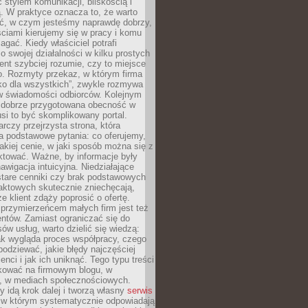
stylem komunikacji, bliskością i
ą. W praktyce oznacza to, że warto
ić, w czym jesteśmy naprawdę dobrzy,
ściami kierujemy się w pracy i komu
ać. Kiedy właściciel potrafi
o swojej działalności w kilku prostych
ient szybciej rozumie, czy to miejsce
go. Rozmyty przekaz, w którym firma
ko dla wszystkich”, zwykle rozmywa
 w świadomości odbiorców. Kolejnym
t dobrze przygotowana obecność w
usi to być skomplikowany portal.
rczy przejrzysta strona, która
a podstawowe pytania: co oferujemy,
jakiej cenie, w jaki sposób można się z
ktować. Ważne, by informacje były
nawigacja intuicyjna. Niedziałające
stare cenniki czy brak podstawowych
aktowych skutecznie zniechęcają,
e klient zdąży poprosić o ofertę.
rzymierzeńcem małych firm jest też
entów. Zamiast ograniczać się do
ów usług, warto dzielić się wiedzą:
ak wygląda proces współpracy, czego
odziewać, jakie błędy najczęściej
ienci i jak ich uniknąć. Tego typu treści
kować na firmowym blogu, w
e, w mediach społecznościowych.
my idą krok dalej i tworzą własny
serwis
w którym systematycznie odpowiadają