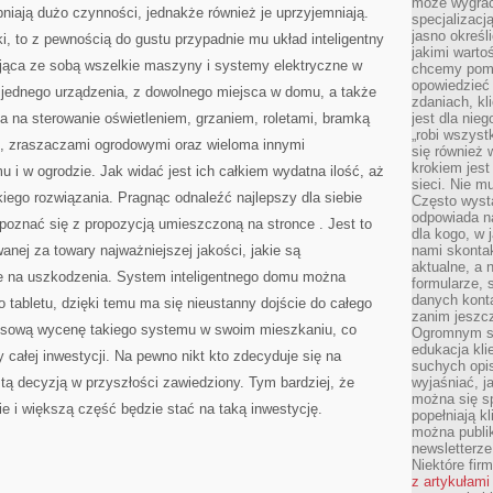
może wygrać 
DOMU
ępniają dużo czynności, jednakże również je uprzyjemniają.
WYGODNYM
specjalizacj
I
jasno określ
i, to z pewnością do gustu przypadnie mu układ inteligentny
FUNKCJONALNYM
jakimi warto
ająca ze sobą wszelkie maszyny i systemy elektryczne w
chcemy pomag
opowiedzieć 
 jednego urządzenia, z dowolnego miejsca w domu, a także
zdaniach, kl
a na sterowanie oświetleniem, grzaniem, roletami, bramką
jest dla nie
„robi wszyst
, zraszaczami ogrodowymi oraz wieloma innymi
się również
krokiem jes
 i w ogrodzie. Jak widać jest ich całkiem wydatna ilość, aż
sieci. Nie m
iego rozwiązania. Pragnąc odnaleźć najlepszy dla siebie
Często wysta
odpowiada n
zapoznać się z propozycją umieszczoną na stronce
. Jest to
dla kogo, w 
wanej za towary najważniejszej jakości, jakie są
nami skonta
aktualne, a 
e na uszkodzenia. System inteligentnego domu można
formularze, 
danych kont
o tabletu, dzięki temu ma się nieustanny dojście do całego
zanim jeszcz
tisową wycenę takiego systemu w swoim mieszkaniu, co
Ogromnym sp
edukacja kli
y całej inwestycji. Na pewno nikt kto zdecyduje się na
suchych opis
 tą decyzją w przyszłości zawiedziony. Tym bardziej, że
wyjaśniać, j
można się sp
e i większą część będzie stać na taką inwestycję.
popełniają kl
można publi
newsletterz
Niektóre fir
z artykułami