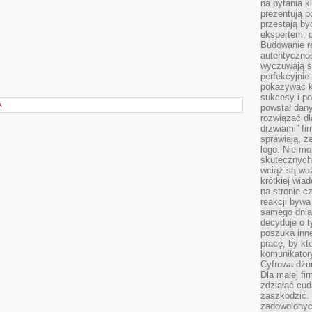
na pytania kl
prezentują p
przestają by
ekspertem, 
Budowanie re
autentycznoś
wyczuwają s
perfekcyjnie
pokazywać ku
sukcesy i pot
A
powstał dany
rozwiązać dl
drzwiami” fi
sprawiają, 
logo. Nie mo
skutecznych 
wciąż są waż
krótkiej wia
na stronie 
reakcji byw
samego dnia
decyduje o t
poszuka inne
pracę, by kt
komunikatory
Cyfrowa dżun
Dla małej fir
zdziałać cud
zaszkodzić. 
zadowolonych