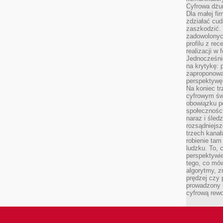
Cyfrowa dżun
Dla małej fir
zdziałać cud
zaszkodzić. 
zadowolonych
profilu z re
realizacji w
Jednocześni
na krytykę: p
zaproponowa
perspektywę.
Na koniec tr
cyfrowym św
obowiązku po
społeczności
naraz i śled
rozsądniejs
trzech kanała
robienie tam
ludzku. To, 
perspektywie,
tego, co mów
algorytmy, z
prędzej czy 
prowadzony b
cyfrową rewo