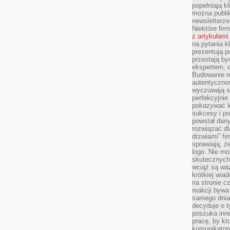
popełniają kl
można publi
newsletterz
Niektóre fir
z artykułami
na pytania kl
prezentują p
przestają by
ekspertem, 
Budowanie re
autentycznoś
wyczuwają s
perfekcyjnie
pokazywać ku
sukcesy i pot
powstał dany
rozwiązać dl
drzwiami” fi
sprawiają, 
logo. Nie mo
skutecznych 
wciąż są waż
krótkiej wia
na stronie 
reakcji byw
samego dnia
decyduje o t
poszuka inne
pracę, by kt
komunikatory