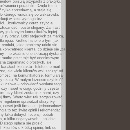
ientów, opisują przypadki z praktyki,
orównania i poradniki. Dzięki temu
ć tylko sprzedawcą, a stają się
do którego wraca się po wskazówki.
lacji w sieci wymaga też
ci. Użytkownicy coraz szybciej
ztuczność i puste slogany. Zamiast
 wygładzonych komunikatów lepiej
lisy pracy, ludzi stojących za marką,
knięcia. Krótkie historie o tym, jak
 produkt, jakie problemy udało się
a konkretnego klienta, co dzieje się „za
rmy – to właśnie one skracają dystans i
że marka przestaje być anonimowym
żna zapominać o prostych, ale
kanałach kontaktu. Telefon i e-mail
ne, ale wielu klientów woli zacząć od
domości na komunikatorze, formularza
czy czatu. W małym biznesie szybkość
a kluczowa – odpowiedź wysłana tego
 czy nawet w ciągu godziny często
ym, czy klient zostanie z nami, czy
j firmy. Warto więc tak zorganizować
oś regularnie sprawdzał skrzynkę i
, nawet jeśli firma jest jednoosobowa.
gla to też świat opinii i rekomendacji.
my kilka dobrych recenzji potrafi
a, a kilka negatywnych – solidnie
Dlatego opłaca się prosić
 klientów o krótką opinię, link do