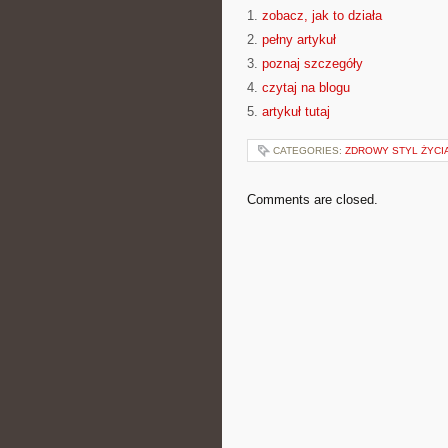
1.
zobacz, jak to działa
2.
pełny artykuł
3.
poznaj szczegóły
4.
czytaj na blogu
5.
artykuł tutaj
CATEGORIES:
ZDROWY STYL ŻYCI
Comments are closed.