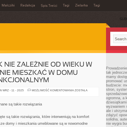
Malcziki
Redakcja
Tagi
Zielarka
Tagi
Spis Treści
SUB
 NIE ZALEŻNIE OD WIEKU W
Prowadzenie 
AGNIE MIESZKAĆ W DOMU
tak jednocześ
mamy dostęp
UNKCJONALNYM
promować usł
budżecie: me
stron, syste
KAŻDY
 WRZ - 11 - 2025
MOŻLIWOŚĆ KOMENTOWANIA
ZOSTAŁA
CZŁOWIEK
sprzedażowe.
NIE
ogromna, a k
ZALEŻNIE
dziesiątkam
OD
ane są takie rozwiązania
WIEKU
wyzwaniem st
W
ale i utrzym
JAKIM
zdążyć opowi
JEST,
te są takie rozwiązania, które interweniują na komfort
PRAGNIE
solidna, aut
MIESZKAĆ
jsze domy i mieszkania umeblowane są w nowomodne
nie wygra bu
W