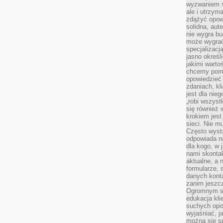
wyzwaniem st
ale i utrzym
zdążyć opowi
solidna, aut
nie wygra bu
może wygrać 
specjalizacj
jasno określ
jakimi warto
chcemy pomag
opowiedzieć 
zdaniach, kl
jest dla nie
„robi wszyst
się również
krokiem jes
sieci. Nie m
Często wysta
odpowiada n
dla kogo, w 
nami skonta
aktualne, a 
formularze, 
danych kont
zanim jeszcz
Ogromnym sp
edukacja kli
suchych opis
wyjaśniać, j
można się sp