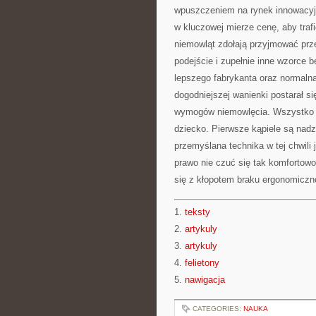
wpuszczeniem na rynek innowacyj
w kluczowej mierze cenę, aby traf
niemowląt zdołają przyjmować prze
podejście i zupełnie inne wzorce 
lepszego fabrykanta oraz normaln
dogodniejszej wanienki postarał si
wymogów niemowlęcia. Wszystko ta
dziecko. Pierwsze kąpiele są nadz
przemyślana technika w tej chwili
prawo nie czuć się tak komfortowo
się z kłopotem braku ergonomiczn
1.
teksty
2.
artykuly
3.
artykuly
4.
felietony
5.
nawigacja
CATEGORIES:
NAUKA