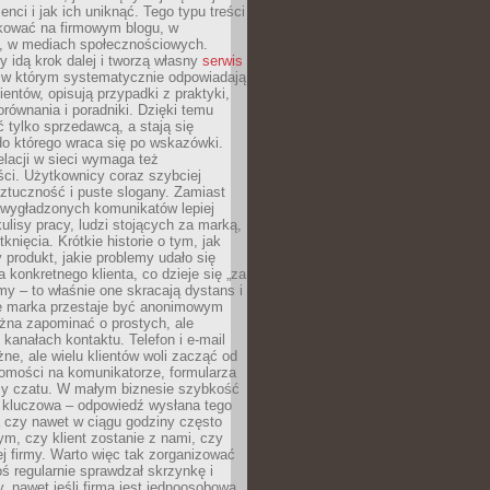
ienci i jak ich uniknąć. Tego typu treści
kować na firmowym blogu, w
e, w mediach społecznościowych.
my idą krok dalej i tworzą własny
serwis
w którym systematycznie odpowiadają
ientów, opisują przypadki z praktyki,
orównania i poradniki. Dzięki temu
ć tylko sprzedawcą, a stają się
do którego wraca się po wskazówki.
lacji w sieci wymaga też
ci. Użytkownicy coraz szybciej
ztuczność i puste slogany. Zamiast
 wygładzonych komunikatów lepiej
lisy pracy, ludzi stojących za marką,
knięcia. Krótkie historie o tym, jak
 produkt, jakie problemy udało się
a konkretnego klienta, co dzieje się „za
rmy – to właśnie one skracają dystans i
że marka przestaje być anonimowym
żna zapominać o prostych, ale
kanałach kontaktu. Telefon i e-mail
ne, ale wielu klientów woli zacząć od
domości na komunikatorze, formularza
czy czatu. W małym biznesie szybkość
a kluczowa – odpowiedź wysłana tego
 czy nawet w ciągu godziny często
ym, czy klient zostanie z nami, czy
j firmy. Warto więc tak zorganizować
oś regularnie sprawdzał skrzynkę i
, nawet jeśli firma jest jednoosobowa.