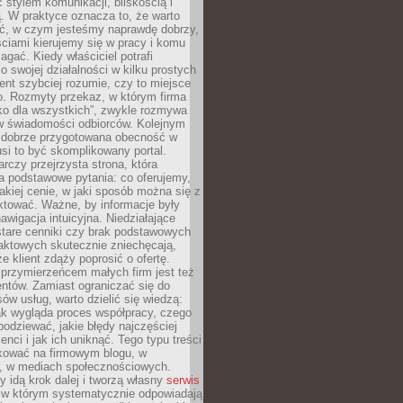
stylem komunikacji, bliskością i
ą. W praktyce oznacza to, że warto
ić, w czym jesteśmy naprawdę dobrzy,
ściami kierujemy się w pracy i komu
ać. Kiedy właściciel potrafi
o swojej działalności w kilku prostych
ient szybciej rozumie, czy to miejsce
go. Rozmyty przekaz, w którym firma
ko dla wszystkich”, zwykle rozmywa
 w świadomości odbiorców. Kolejnym
t dobrze przygotowana obecność w
usi to być skomplikowany portal.
rczy przejrzysta strona, która
a podstawowe pytania: co oferujemy,
jakiej cenie, w jaki sposób można się z
ktować. Ważne, by informacje były
nawigacja intuicyjna. Niedziałające
stare cenniki czy brak podstawowych
aktowych skutecznie zniechęcają,
e klient zdąży poprosić o ofertę.
rzymierzeńcem małych firm jest też
entów. Zamiast ograniczać się do
ów usług, warto dzielić się wiedzą:
ak wygląda proces współpracy, czego
odziewać, jakie błędy najczęściej
ienci i jak ich uniknąć. Tego typu treści
kować na firmowym blogu, w
e, w mediach społecznościowych.
my idą krok dalej i tworzą własny
serwis
w którym systematycznie odpowiadają