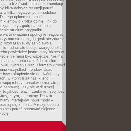
gla to też świat opinii i rekomendacji.
my kilka dobrych recenzji potrafi
a, a kilka negatywnych – solidnie
Dlatego opłaca się prosić
 klientów o krótką opinię, link do
cenzjami czy zgodę na opisanie
 formie studium przypadku.
e warto uważnie i spokojnie reagować
rzyznać się do błędu, jeśli się zdarzył,
ć rozwiązanie, wyjaśnić swoją
 To trudne, ale buduje wiarygodność.
zeba powiedzieć jasno: mały biznes w
iecie nie musi być wszędzie. Nie ma
siadania konta na każdej platformie
owej, tworzenia pięciu formatów treści
zenia wszystkich trendów. Dużo
ze bywa skupienie się na dwóch czy
ch, w których są nasi klienci, i
 swojej roboty konsekwentnie, ale po
co naprawdę liczy się w dłuższej
 to jakość relacji, zaufanie i spójność
imy, z tym, co robimy. Reszta –
miany interfejsów, nowe mody –
później się zmienia. A mały, dobrze
iznes potrafi przetrwać niejedną
lucję.