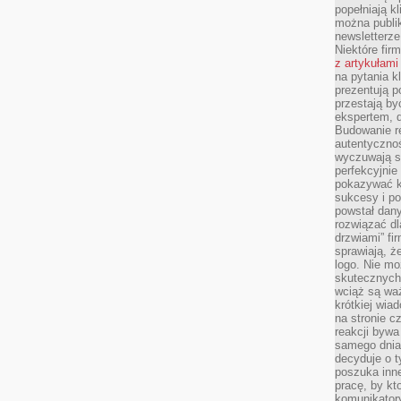
popełniają kl
można publi
newsletterz
Niektóre fir
z artykułami
na pytania kl
prezentują p
przestają by
ekspertem, 
Budowanie re
autentycznoś
wyczuwają s
perfekcyjnie
pokazywać ku
sukcesy i pot
powstał dany
rozwiązać dl
drzwiami” fi
sprawiają, 
logo. Nie mo
skutecznych 
wciąż są waż
krótkiej wia
na stronie 
reakcji byw
samego dnia
decyduje o t
poszuka inne
pracę, by kt
komunikatory