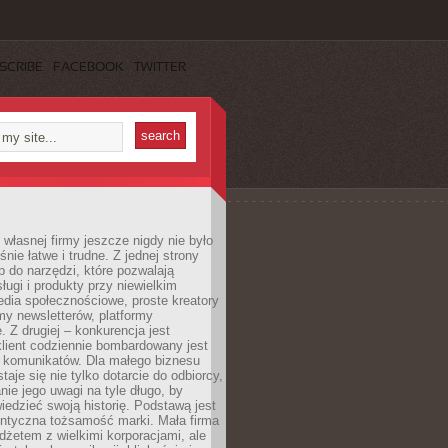
SCRIBE
FACEBOOK
TWITTER
własnej firmy jeszcze nigdy nie było
nie łatwe i trudne. Z jednej strony
 do narzędzi, które pozwalają
ugi i produkty przy niewielkim
dia społecznościowe, proste kreatory
my newsletterów, platformy
 Z drugiej – konkurencja jest
lient codziennie bombardowany jest
i komunikatów. Dla małego biznesu
aje się nie tylko dotarcie do odbiorcy,
anie jego uwagi na tyle długo, by
edzieć swoją historię. Podstawą jest
entyczna tożsamość marki. Mała firma
dżetem z wielkimi korporacjami, ale