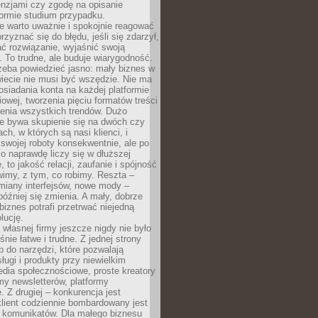
cenzjami czy zgodę na opisanie
 formie studium przypadku.
e warto uważnie i spokojnie reagować
rzyznać się do błędu, jeśli się zdarzył,
ć rozwiązanie, wyjaśnić swoją
 To trudne, ale buduje wiarygodność.
zeba powiedzieć jasno: mały biznes w
iecie nie musi być wszędzie. Nie ma
siadania konta na każdej platformie
owej, tworzenia pięciu formatów treści
zenia wszystkich trendów. Dużo
ze bywa skupienie się na dwóch czy
ch, w których są nasi klienci, i
 swojej roboty konsekwentnie, ale po
co naprawdę liczy się w dłuższej
 to jakość relacji, zaufanie i spójność
imy, z tym, co robimy. Reszta –
miany interfejsów, nowe mody –
później się zmienia. A mały, dobrze
iznes potrafi przetrwać niejedną
lucję.
własnej firmy jeszcze nigdy nie było
nie łatwe i trudne. Z jednej strony
 do narzędzi, które pozwalają
ugi i produkty przy niewielkim
dia społecznościowe, proste kreatory
my newsletterów, platformy
 Z drugiej – konkurencja jest
lient codziennie bombardowany jest
i komunikatów. Dla małego biznesu