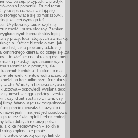
ientów, opisują przypadki z praktyki,
orównania i poradniki. Dzięki temu
ć tylko sprzedawcą, a stają się
do którego wraca się po wskazówki.
lacji w sieci wymaga też
ci. Użytkownicy coraz szybciej
ztuczność i puste slogany. Zamiast
 wygładzonych komunikatów lepiej
lisy pracy, ludzi stojących za marką,
knięcia. Krótkie historie o tym, jak
 produkt, jakie problemy udało się
a konkretnego klienta, co dzieje się „za
rmy – to właśnie one skracają dystans i
że marka przestaje być anonimowym
żna zapominać o prostych, ale
kanałach kontaktu. Telefon i e-mail
ne, ale wielu klientów woli zacząć od
domości na komunikatorze, formularza
czy czatu. W małym biznesie szybkość
a kluczowa – odpowiedź wysłana tego
 czy nawet w ciągu godziny często
ym, czy klient zostanie z nami, czy
j firmy. Warto więc tak zorganizować
oś regularnie sprawdzał skrzynkę i
, nawet jeśli firma jest jednoosobowa.
gla to też świat opinii i rekomendacji.
my kilka dobrych recenzji potrafi
a, a kilka negatywnych – solidnie
Dlatego opłaca się prosić
 klientów o krótką opinię, link do