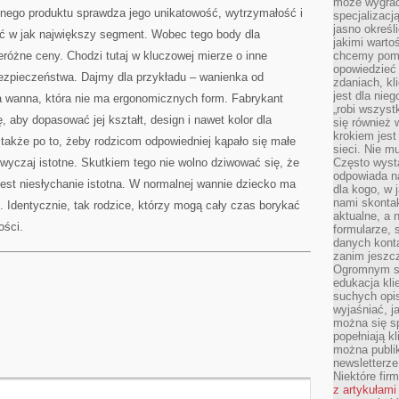
może wygrać 
nego produktu sprawdza jego unikatowość, wytrzymałość i
specjalizacj
jasno określ
ić w jak największy segment. Wobec tego body dla
jakimi warto
różne ceny. Chodzi tutaj w kluczowej mierze o inne
chcemy pomag
opowiedzieć 
bezpieczeństwa. Dajmy dla przykładu – wanienka od
zdaniach, kl
jest dla nie
a wanna, która nie ma ergonomicznych form. Fabrykant
„robi wszyst
ę, aby dopasować jej kształt, design i nawet kolor dla
się również
krokiem jes
kże po to, żeby rodzicom odpowiedniej kąpało się małe
sieci. Nie m
wyczaj istotne. Skutkiem tego nie wolno dziwować się, że
Często wysta
odpowiada n
 jest niesłychanie istotna. W normalnej wannie dziecko ma
dla kogo, w 
nami skonta
. Identycznie, tak rodzice, którzy mogą cały czas borykać
aktualne, a 
ości.
formularze, 
danych kont
zanim jeszcz
Ogromnym sp
edukacja kli
suchych opis
wyjaśniać, j
można się sp
popełniają kl
można publi
newsletterz
Niektóre fir
z artykułami