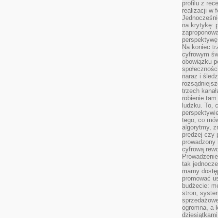
profilu z re
realizacji w
Jednocześni
na krytykę: p
zaproponowa
perspektywę.
Na koniec tr
cyfrowym św
obowiązku po
społeczności
naraz i śled
rozsądniejs
trzech kanała
robienie tam
ludzku. To, 
perspektywie,
tego, co mów
algorytmy, z
prędzej czy 
prowadzony b
cyfrową rewo
Prowadzenie 
tak jednocześ
mamy dostęp
promować usł
budżecie: me
stron, syste
sprzedażowe.
ogromna, a k
dziesiątkam