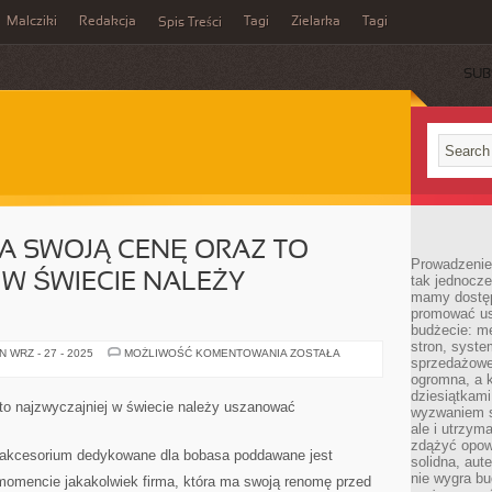
Malcziki
Redakcja
Tagi
Zielarka
Tagi
Spis Treści
SUB
A SWOJĄ CENĘ ORAZ TO
Prowadzenie 
 W ŚWIECIE NALEŻY
tak jednocześ
mamy dostęp
promować usł
budżecie: me
stron, syste
KAŻDY
 WRZ - 27 - 2025
MOŻLIWOŚĆ KOMENTOWANIA
ZOSTAŁA
sprzedażowe.
OBIEKT
MA
ogromna, a k
SWOJĄ
dziesiątkam
CENĘ
to najzwyczajniej w świecie należy uszanować
wyzwaniem st
ORAZ
TO
ale i utrzym
NAJZWYCZAJNIEJ
zdążyć opowi
W
 akcesorium dedykowane dla bobasa poddawane jest
solidna, aut
ŚWIECIE
NALEŻY
nie wygra bu
mencie jakakolwiek firma, która ma swoją renomę przed
USZANOWAĆ