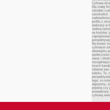
Cyfrowa dżun
Dla małej fir
zdziałać cud
zaszkodzić. 
zadowolonych
profilu z re
realizacji w
Jednocześni
na krytykę: p
zaproponowa
perspektywę.
Na koniec tr
cyfrowym św
obowiązku po
społeczności
naraz i śled
rozsądniejs
trzech kanała
robienie tam
ludzku. To, 
perspektywie,
tego, co mów
algorytmy, z
prędzej czy 
prowadzony b
cyfrową rewo