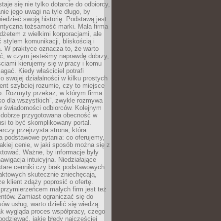
aje się nie tylko dotarcie do odbiorcy,
anie jego uwagi na tyle długo, by
edzieć swoją historię. Podstawą jest
entyczna tożsamość marki. Mała firma
dżetem z wielkimi korporacjami, ale
stylem komunikacji, bliskością i
ą. W praktyce oznacza to, że warto
ić, w czym jesteśmy naprawdę dobrzy,
ściami kierujemy się w pracy i komu
ać. Kiedy właściciel potrafi
o swojej działalności w kilku prostych
ient szybciej rozumie, czy to miejsce
go. Rozmyty przekaz, w którym firma
ko dla wszystkich”, zwykle rozmywa
 w świadomości odbiorców. Kolejnym
t dobrze przygotowana obecność w
usi to być skomplikowany portal.
rczy przejrzysta strona, która
a podstawowe pytania: co oferujemy,
jakiej cenie, w jaki sposób można się z
ktować. Ważne, by informacje były
nawigacja intuicyjna. Niedziałające
stare cenniki czy brak podstawowych
aktowych skutecznie zniechęcają,
e klient zdąży poprosić o ofertę.
rzymierzeńcem małych firm jest też
entów. Zamiast ograniczać się do
ów usług, warto dzielić się wiedzą:
ak wygląda proces współpracy, czego
odziewać, jakie błędy najczęściej