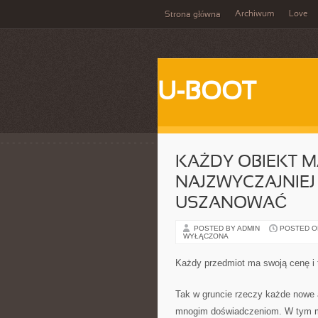
Archiwum
Love
Strona główna
U-BOOT
KAŻDY OBIEKT M
NAJZWYCZAJNIEJ
USZANOWAĆ
POSTED BY ADMIN
POSTED ON
WYŁĄCZONA
Każdy przedmiot ma swoją cenę i 
Tak w gruncie rzeczy każde nowe
mnogim doświadczeniom. W tym mo