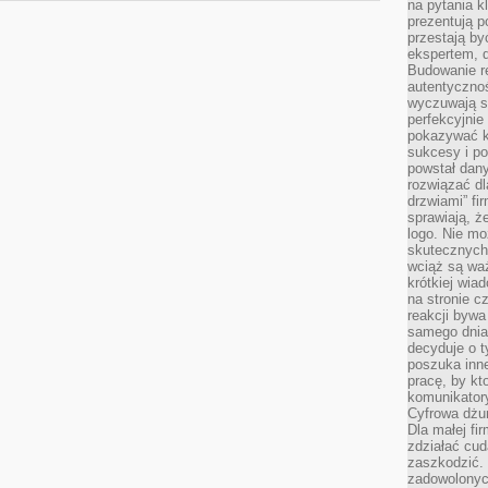
na pytania kl
prezentują p
przestają by
ekspertem, 
Budowanie re
autentycznoś
wyczuwają s
perfekcyjnie
pokazywać ku
sukcesy i pot
powstał dany
rozwiązać dl
drzwiami” fi
sprawiają, 
logo. Nie mo
skutecznych 
wciąż są waż
krótkiej wia
na stronie 
reakcji byw
samego dnia
decyduje o t
poszuka inne
pracę, by kt
komunikatory
Cyfrowa dżun
Dla małej fir
zdziałać cud
zaszkodzić. 
zadowolonych