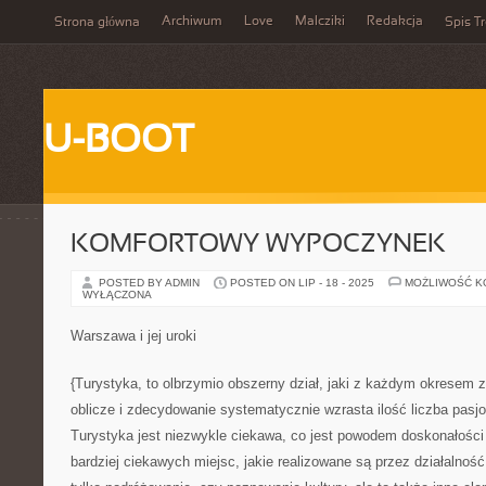
Archiwum
Love
Malcziki
Redakcja
Strona główna
Spis Tr
U-BOOT
KOMFORTOWY WYPOCZYNEK
POSTED BY ADMIN
POSTED ON LIP - 18 - 2025
MOŻLIWOŚĆ 
WYŁĄCZONA
Warszawa i jej uroki
{Turystyka, to olbrzymio obszerny dział, jaki z każdym okresem 
oblicze i zdecydowanie systematycznie wzrasta ilość liczba pasjo
Turystyka jest niezwykle ciekawa, co jest powodem doskonałości 
bardziej ciekawych miejsc, jakie realizowane są przez działalność