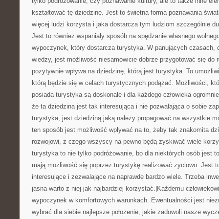
tylko podróżowanie, czy poznawanie kultury, ale to także inne ele
kształtować tę dziedzinę. Jest to świetna forma poznawania świat
więcej ludzi korzysta i jaka dostarcza tym ludziom szczególnie d
Jest to również wspaniały sposób na spędzanie własnego wolneg
wypoczynek, który dostarcza turystyka. W panujących czasach, 
wiedzy, jest możliwość niesamowicie dobrze przygotować się do 
pozytywnie wpływa na dziedzinę, którą jest turystyka. To umożliw
którą będzie się w celach turystycznych podążać. Możliwości, kt
posiada turystyka są doskonałe i dla każdego człowieka ogromni
że ta dziedzina jest tak interesująca i nie pozwalająca o sobie za
turystyka, jest dziedziną jaką należy propagować na wszystkie m
ten sposób jest możliwość wpływać na to, żeby tak znakomita dzi
rozwojowi, z czego wszyscy na pewno będą zyskiwać wiele korzy
turystyka to nie tylko podróżowanie, bo dla niektórych osób jest 
mają możliwość się poprzez turystykę realizować życiowo. Jest 
interesujące i zezwalające na naprawdę bardzo wiele. Trzeba inwe
jasna warto z niej jak najbardziej korzystać.|Każdemu człowiekow
wypoczynek w komfortowych warunkach. Ewentualności jest niez
wybrać dla siebie najlepsze położenie, jakie zadowoli nasze wycz