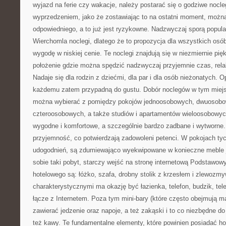
wyjazd na ferie czy wakacje, należy postarać się o godziwe nocle
wyprzedzeniem, jako że zostawiając to na ostatni moment, można
odpowiedniego, a to już jest ryzykowne. Nadzwyczaj sporą popula
Wierchomla noclegi, dlatego że to propozycja dla wszystkich osób
wygodę w niskiej cenie. Te noclegi znajdują się w niezmiernie pięk
położenie gdzie można spędzić nadzwyczaj przyjemnie czas, rela
Nadaje się dla rodzin z dziećmi, dla par i dla osób nieżonatych. 
każdemu zatem przypadną do gustu. Dobór noclegów w tym miejsc
można wybierać z pomiędzy pokojów jednoosobowych, dwuosobo
czteroosobowych, a także studiów i apartamentów wieloosobowyc
wygodne i komfortowe, a szczególnie bardzo zadbane i wytworne.
przyjemność, co potwierdzają zadowoleni petenci. W pokojach ty
udogodnień, są zdumiewająco wyekwipowane w konieczne meble ja
sobie taki pobyt, starczy wejść na stronę internetową Podstawow
hotelowego są: łóżko, szafa, drobny stolik z krzesłem i zlewozm
charakterystycznymi ma okazję być łazienka, telefon, budzik, te
łącze z Internetem. Poza tym mini-bary (które często obejmują m
zawierać jedzenie oraz napoje, a też zakąski i to co niezbędne d
też kawy. Te fundamentalne elementy, które powinien posiadać h