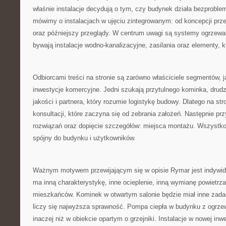
właśnie instalacje decydują o tym, czy budynek działa bezprobl
mówimy o instalacjach w ujęciu zintegrowanym: od koncepcji prz
oraz późniejszy przeglądy. W centrum uwagi są systemy ogrzewani
bywają instalacje wodno-kanalizacyjne, zasilania oraz elementy,
Odbiorcami treści na stronie są zarówno właściciele segmentów, ja
inwestycje komercyjne. Jedni szukają przytulnego kominka, drudz
jakości i partnera, który rozumie logistykę budowy. Dlatego na st
konsultacji, które zaczyna się od zebrania założeń. Następnie pr
rozwiązań oraz dopięcie szczegółów: miejsca montażu. Wszystko 
spójny do budynku i użytkowników.
Ważnym motywem przewijającym się w opisie Rymar jest indywid
ma inną charakterystykę, inne ocieplenie, inną wymianę powietrza
mieszkańców. Kominek w otwartym salonie będzie miał inne zada
liczy się najwyższa sprawność. Pompa ciepła w budynku z ogrz
inaczej niż w obiekcie opartym o grzejniki. Instalacje w nowej inwe