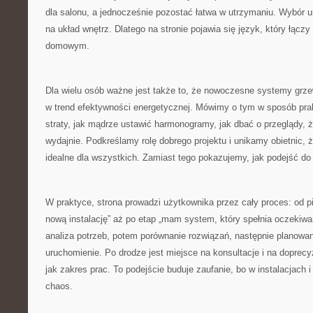
dla salonu, a jednocześnie pozostać łatwa w utrzymaniu. Wybór ur
na układ wnętrz. Dlatego na stronie pojawia się język, który łącz
domowym.
Dla wielu osób ważne jest także to, że nowoczesne systemy grzew
w trend efektywności energetycznej. Mówimy o tym w sposób pra
straty, jak mądrze ustawić harmonogramy, jak dbać o przeglądy, 
wydajnie. Podkreślamy rolę dobrego projektu i unikamy obietnic, 
idealne dla wszystkich. Zamiast tego pokazujemy, jak podejść do
W praktyce, strona prowadzi użytkownika przez cały proces: od p
nową instalację” aż po etap „mam system, który spełnia oczekiwan
analiza potrzeb, potem porównanie rozwiązań, następnie planowan
uruchomienie. Po drodze jest miejsce na konsultacje i na doprec
jak zakres prac. To podejście buduje zaufanie, bo w instalacjach 
chaos.