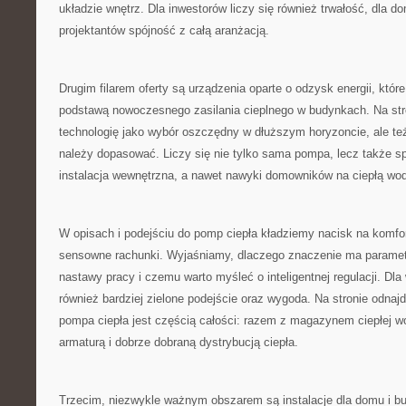
układzie wnętrz. Dla inwestorów liczy się również trwałość, dla d
projektantów spójność z całą aranżacją.
Drugim filarem oferty są urządzenia oparte o odzysk energii, które
podstawą nowoczesnego zasilania cieplnego w budynkach. Na str
technologię jako wybór oszczędny w dłuższym horyzoncie, ale też
należy dopasować. Liczy się nie tylko sama pompa, lecz także sp
instalacja wewnętrzna, a nawet nawyki domowników na ciepłą wod
W opisach i podejściu do pomp ciepła kładziemy nacisk na komfor
sensowne rachunki. Wyjaśniamy, dlaczego znaczenie ma paramet
nastawy pracy i czemu warto myśleć o inteligentnej regulacji. Dla 
również bardziej zielone podejście oraz wygoda. Na stronie odnajd
pompa ciepła jest częścią całości: razem z magazynem ciepłej wo
armaturą i dobrze dobraną dystrybucją ciepła.
Trzecim, niezwykle ważnym obszarem są instalacje dla domu i b