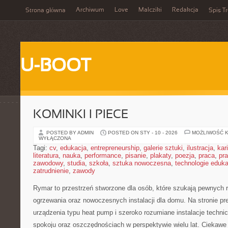
Archiwum
Love
Malcziki
Redakcja
Strona główna
Spis Tr
U-BOOT
KOMINKI I PIECE
POSTED BY ADMIN
POSTED ON STY - 10 - 2026
MOŻLIWOŚĆ 
WYŁĄCZONA
Tagi:
cv
,
edukacja
,
entrepreneurship
,
galerie sztuki
,
ilustracja
,
kar
literatura
,
nauka
,
performance
,
pisanie
,
plakaty
,
poezja
,
praca
,
pr
zawodowy
,
studia
,
szkoła
,
sztuka nowoczesna
,
technologie eduk
zatrudnienie
,
zawody
Rymar to przestrzeń stworzone dla osób, które szukają pewnych 
ogrzewania oraz nowoczesnych instalacji dla domu. Na stronie pr
urządzenia typu heat pump i szeroko rozumiane instalacje techni
spokoju oraz oszczędnościach w perspektywie wielu lat. Ciekawe