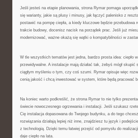
Jeśli jesteś na etapie planowania, strona Rymar pomaga uporząd
się warianty, jakie są plusy i minusy, jak łączyć palenisko z resztą 
postawić na pompę ciepła, a kiedy kluczowe będzie przebudowa r
trakcie budowy, docenisz nacisk na porządek prac. Jeśli już mie
modernizować, ważne okażą się wątki o kompatybilności w zast
W tle wszystkich tematów jest jedna, bardzo prosta idea: ciepło
przewidywalne. A instalacje mają działać tak, żebyś mógł skupić s
ciągłym myśleniu o tym, czy coś szumi. Rymar opisuje więc rozwi
cenią jakość i chcą inwestować w system, które będą pracować b
Na koniec warto podkreślić, że strona Rymar to nie tylko prezenta
świecie nowoczesnego ogrzewania i instalacji. Jeśli szukasz rzete
Cię instalacja dopasowana do Twojego budynku, a do tego chcesz
rozwiązania działają lepiej niż inne, znajdziesz tu język i podejśc
z technologią. Dzięki temu łatwiej przejść od pomysłu do realizac
daje ciepło na lata.