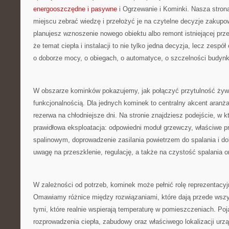
energooszczędne i pasywne
i Ogrzewanie i Kominki. Nasza strona
miejscu zebrać wiedzę i przełożyć je na czytelne decyzje zakupow
planujesz wznoszenie nowego obiektu albo remont istniejącej prz
że temat ciepła i instalacji to nie tylko jedna decyzja, lecz zes
o doborze mocy, o obiegach, o automatyce, o szczelności budynku
W obszarze kominków pokazujemy, jak połączyć przytulność żyw
funkcjonalnością. Dla jednych kominek to centralny akcent aranżac
rezerwa na chłodniejsze dni. Na stronie znajdziesz podejście, w k
prawidłowa eksploatacja: odpowiedni moduł grzewczy, właściwe 
spalinowym, doprowadzenie zasilania powietrzem do spalania i d
uwagę na przeszklenie, regulację, a także na czystość spalania o
W zależności od potrzeb, kominek może pełnić rolę reprezentacyj
Omawiamy różnice między rozwiązaniami, które dają przede wszy
tymi, które realnie wspierają temperaturę w pomieszczeniach. Poj
rozprowadzenia ciepła, zabudowy oraz właściwego lokalizacji urz