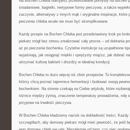
Na Bochen Chleba odkryjesz przetestowane pomysły na bochen p
śniadaniowe, bagietki, nietypowe formy pieczywa, a także wypiek
zaczynie, alternatywy z innych mąk i oryginalne inspiracje, które
pieczenie chleba wcale nie musi być skomplikowane.
Każdy przepis na Bochen Chleba jest przedstawiony krok po krok
piekarz mógł bez stresu zrealizować cały proces – od dobrania pro
aż po pieczenie bochenka. Czytelne instrukcje są uzupełnione tip
wyjaśniają, jak osiągnąć miękki i sprężysty miąższ, jak dobrać na
utrzymać kulturę bakterii i drożdży w idealnej kondycji.
Bochen Chleba to dużo więcej niż zbiór przepisów. To komplekso
którzy chcą poznać tajemnice fermentacji i budować swoją pewn
bochenkiem. Na stronie czekają na Ciebie artykuły, które rozbiera
różnice między żytnią, znaczenie temperatury prowadzenia, rolę 
przypraw na trwałość pieczywa.
W Bochen Chleba kładziemy nacisk na dokładność treści. Każdy 
szczegółach, aby domowy piekarz mógł mieć pewność, że jeśli bę
jego domowy chleb się uda. Niezależnie od tego, czy piec opala