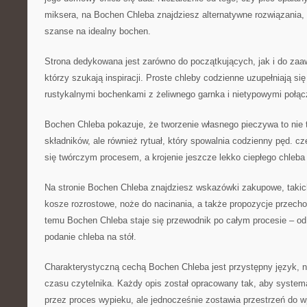
miksera, na Bochen Chleba znajdziesz alternatywne rozwiązania,
szanse na idealny bochen.
Strona dedykowana jest zarówno do początkujących, jak i do za
którzy szukają inspiracji. Proste chleby codzienne uzupełniają s
rustykalnymi bochenkami z żeliwnego garnka i nietypowymi połą
Bochen Chleba pokazuje, że tworzenie własnego pieczywa to nie t
składników, ale również rytuał, który spowalnia codzienny pęd. cz
się twórczym procesem, a krojenie jeszcze lekko ciepłego chleba
Na stronie Bochen Chleba znajdziesz wskazówki zakupowe, takich
kosze rozrostowe, noże do nacinania, a także propozycje przech
temu Bochen Chleba staje się przewodnik po całym procesie – od
podanie chleba na stół.
Charakterystyczną cechą Bochen Chleba jest przystępny język, 
czasu czytelnika. Każdy opis został opracowany tak, aby system
przez proces wypieku, ale jednocześnie zostawia przestrzeń do