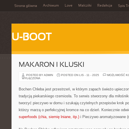
Archiwum
Love
Malcziki
Redakcja
Strona główna
Spis Tr
U-BOOT
MAKARON I KLUSKI
POSTED BY ADMIN
POSTED ON LIS - 11 - 2025
MOŻLIWOŚĆ K
WYŁĄCZONA
Bochen Chleba jest przestrzeń, w którym zapach świeżo upieczon
tradycją piekarskiego rzemiosła. To serwis stworzony dla miłośni
tworzyć pieczywo w domu i szukają czytelnych przepisów krok po 
którzy marzą o perfekcyjnej kromce na co dzień. Koniecznie odwi
superfoods (chia, siemię lniane, itp.)
i Pieczywo aromatyzowane (np