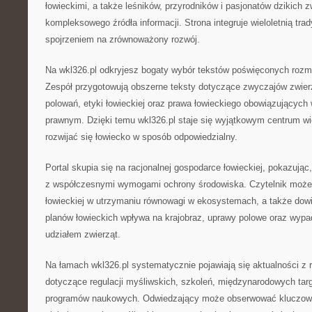
łowieckimi, a także leśników, przyrodników i pasjonatów dzikich z
kompleksowego źródła informacji. Strona integruje wieloletnią tra
spojrzeniem na zrównoważony rozwój.
Na wkl326.pl odkryjesz bogaty wybór tekstów poświęconych roz
Zespół przygotowują obszerne teksty dotyczące zwyczajów zwierz
polowań, etyki łowieckiej oraz prawa łowieckiego obowiązującyc
prawnym. Dzięki temu wkl326.pl staje się wyjątkowym centrum wi
rozwijać się łowiecko w sposób odpowiedzialny.
Portal skupia się na racjonalnej gospodarce łowieckiej, pokazując
z współczesnymi wymogami ochrony środowiska. Czytelnik może 
łowieckiej w utrzymaniu równowagi w ekosystemach, a także dowie
planów łowieckich wpływa na krajobraz, uprawy polowe oraz wypa
udziałem zwierząt.
Na łamach wkl326.pl systematycznie pojawiają się aktualności z r
dotyczące regulacji myśliwskich, szkoleń, międzynarodowych tar
programów naukowych. Odwiedzający może obserwować kluczowe