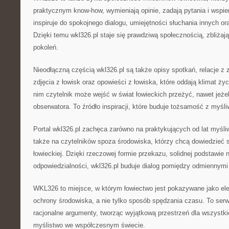
praktycznym know-how, wymieniają opinie, zadają pytania i wspie
inspiruje do spokojnego dialogu, umiejętności słuchania innych 
Dzięki temu wkl326.pl staje się prawdziwą społecznością, zbliżają
pokoleń.
Nieodłączną częścią wkl326.pl są także opisy spotkań, relacje z
zdjęcia z łowisk oraz opowieści z łowiska, które oddają klimat życ
nim czytelnik może wejść w świat łowieckich przeżyć, nawet jeżel
obserwatora. To źródło inspiracji, które buduje tożsamość z myś
Portal wkl326.pl zachęca zarówno na praktykujących od lat myśliw
także na czytelników spoza środowiska, którzy chcą dowiedzieć 
łowieckiej. Dzięki rzeczowej formie przekazu, solidnej podstawie
odpowiedzialności, wkl326.pl buduje dialog pomiędzy odmiennymi
WKL326 to miejsce, w którym łowiectwo jest pokazywane jako e
ochrony środowiska, a nie tylko sposób spędzania czasu. To serwi
racjonalne argumenty, tworząc wyjątkową przestrzeń dla wszystkic
myślistwo we współczesnym świecie.