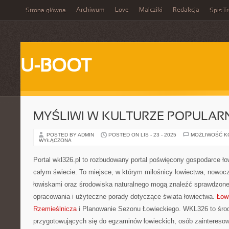
Archiwum
Love
Malcziki
Redakcja
Strona główna
Spis Tr
U-BOOT
MYŚLIWI W KULTURZE POPULAR
POSTED BY ADMIN
POSTED ON LIS - 23 - 2025
MOŻLIWOŚĆ 
WYŁĄCZONA
Portal wkl326.pl to rozbudowany portal poświęcony gospodarce ło
całym świecie. To miejsce, w którym miłośnicy łowiectwa, nowo
łowiskami oraz środowiska naturalnego mogą znaleźć sprawdzone
opracowania i użyteczne porady dotyczące świata łowiectwa.
Łow
Rzemieślnicza
i Planowanie Sezonu Łowieckiego. WKL326 to śro
przygotowujących się do egzaminów łowieckich, osób zaintereso