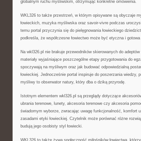
globalnym ruchu myśliwskim, otrzymując konkretne omówienia.
WKL326 to także przestrzeń, w którym opisywane są obyczaje myśl
łowieckich, muzyka myśliwska oraz savoir-vivre podczas uroczys
temu portal przyczynia się do pielęgnowania łowieckiego dziedzic
podkreśla, że współczesne łowiectwo może być etyczna i gotowa
Na wkl326.pl nie brakuje przewodników skierowanych do adeptów 
materiały wyjaśniające poszczególne etapy przygotowania do egz
spoczywają na myśliwym oraz jak budować odpowiedzialną posta
łowieckiej. Jednocześnie portal inspiruje do poszerzania wiedzy,
myśliwy to obserwator natury, który dba o dziką przyrodę.
Istotnym elementem wkl326.pl są przeglądy dotyczące akcesoriów
ubrania terenowe, lunety, akcesoria terenowe czy akcesoria pom
świadomym wyborze, zwracając uwagę funkcjonalność, komfort u
zasadami etyki łowieckiej. Czytelnik może porównać różne rozwiąz
budują jego osobisty styl łowiecki.
WKL326 to także żywa społeczność miłośników łowiectwa, którz