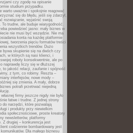
cenzjami czy zgodę na opisanie
 formie studium przypadku.
e warto uważnie i spokojnie reagować
rzyznać się do błędu, jeśli się zdarzył,
ć rozwiązanie, wyjaśnić swoją
 To trudne, ale buduje wiarygodność.
zeba powiedzieć jasno: mały biznes w
iecie nie musi być wszędzie. Nie ma
siadania konta na każdej platformie
owej, tworzenia pięciu formatów treści
zenia wszystkich trendów. Dużo
ze bywa skupienie się na dwóch czy
ch, w których są nasi klienci, i
 swojej roboty konsekwentnie, ale po
co naprawdę liczy się w dłuższej
 to jakość relacji, zaufanie i spójność
imy, z tym, co robimy. Reszta –
miany interfejsów, nowe mody –
później się zmienia. A mały, dobrze
iznes potrafi przetrwać niejedną
lucję.
własnej firmy jeszcze nigdy nie było
nie łatwe i trudne. Z jednej strony
 do narzędzi, które pozwalają
ugi i produkty przy niewielkim
dia społecznościowe, proste kreatory
my newsletterów, platformy
 Z drugiej – konkurencja jest
lient codziennie bombardowany jest
i komunikatów. Dla małego biznesu