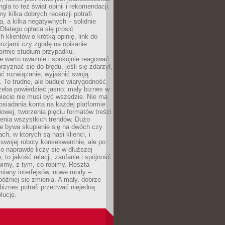
gla to też świat opinii i rekomendacji.
my kilka dobrych recenzji potrafi
a, a kilka negatywnych – solidnie
Dlatego opłaca się prosić
 klientów o krótką opinię, link do
cenzjami czy zgodę na opisanie
 formie studium przypadku.
e warto uważnie i spokojnie reagować
rzyznać się do błędu, jeśli się zdarzył,
ć rozwiązanie, wyjaśnić swoją
 To trudne, ale buduje wiarygodność.
zeba powiedzieć jasno: mały biznes w
iecie nie musi być wszędzie. Nie ma
siadania konta na każdej platformie
owej, tworzenia pięciu formatów treści
zenia wszystkich trendów. Dużo
ze bywa skupienie się na dwóch czy
ch, w których są nasi klienci, i
 swojej roboty konsekwentnie, ale po
co naprawdę liczy się w dłuższej
 to jakość relacji, zaufanie i spójność
imy, z tym, co robimy. Reszta –
miany interfejsów, nowe mody –
później się zmienia. A mały, dobrze
iznes potrafi przetrwać niejedną
lucję.