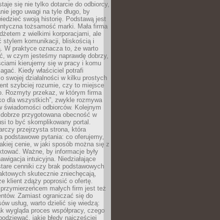
aje się nie tylko dotarcie do odbiorcy,
anie jego uwagi na tyle długo, by
edzieć swoją historię. Podstawą jest
entyczna tożsamość marki. Mała firma
dżetem z wielkimi korporacjami, ale
stylem komunikacji, bliskością i
ą. W praktyce oznacza to, że warto
ić, w czym jesteśmy naprawdę dobrzy,
ściami kierujemy się w pracy i komu
ać. Kiedy właściciel potrafi
o swojej działalności w kilku prostych
ient szybciej rozumie, czy to miejsce
go. Rozmyty przekaz, w którym firma
ko dla wszystkich”, zwykle rozmywa
 w świadomości odbiorców. Kolejnym
t dobrze przygotowana obecność w
usi to być skomplikowany portal.
rczy przejrzysta strona, która
a podstawowe pytania: co oferujemy,
jakiej cenie, w jaki sposób można się z
ktować. Ważne, by informacje były
nawigacja intuicyjna. Niedziałające
stare cenniki czy brak podstawowych
aktowych skutecznie zniechęcają,
e klient zdąży poprosić o ofertę.
rzymierzeńcem małych firm jest też
entów. Zamiast ograniczać się do
ów usług, warto dzielić się wiedzą:
ak wygląda proces współpracy, czego
odziewać, jakie błędy najczęściej