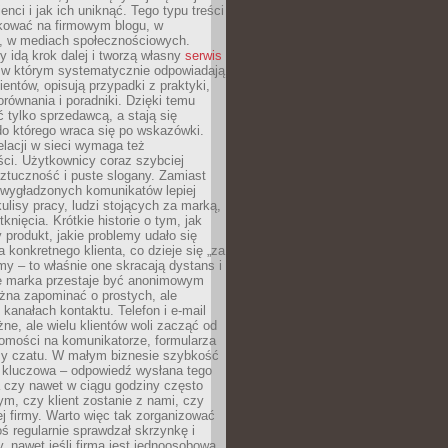
ienci i jak ich uniknąć. Tego typu treści
kować na firmowym blogu, w
e, w mediach społecznościowych.
my idą krok dalej i tworzą własny
serwis
w którym systematycznie odpowiadają
ientów, opisują przypadki z praktyki,
orównania i poradniki. Dzięki temu
ć tylko sprzedawcą, a stają się
do którego wraca się po wskazówki.
lacji w sieci wymaga też
ci. Użytkownicy coraz szybciej
ztuczność i puste slogany. Zamiast
 wygładzonych komunikatów lepiej
lisy pracy, ludzi stojących za marką,
knięcia. Krótkie historie o tym, jak
 produkt, jakie problemy udało się
a konkretnego klienta, co dzieje się „za
rmy – to właśnie one skracają dystans i
że marka przestaje być anonimowym
żna zapominać o prostych, ale
kanałach kontaktu. Telefon i e-mail
ne, ale wielu klientów woli zacząć od
domości na komunikatorze, formularza
czy czatu. W małym biznesie szybkość
a kluczowa – odpowiedź wysłana tego
 czy nawet w ciągu godziny często
ym, czy klient zostanie z nami, czy
j firmy. Warto więc tak zorganizować
oś regularnie sprawdzał skrzynkę i
, nawet jeśli firma jest jednoosobowa.