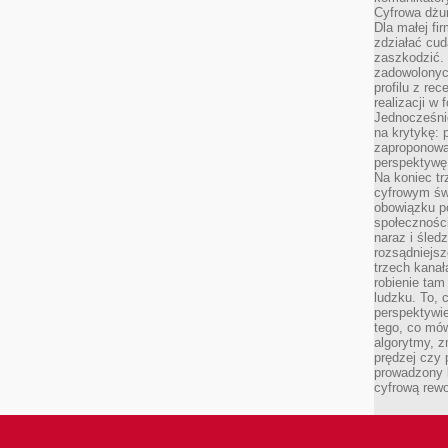
Cyfrowa dżun
Dla małej fir
zdziałać cud
zaszkodzić. 
zadowolonych
profilu z re
realizacji w
Jednocześni
na krytykę: p
zaproponowa
perspektywę.
Na koniec tr
cyfrowym św
obowiązku po
społeczności
naraz i śled
rozsądniejs
trzech kanała
robienie tam
ludzku. To, 
perspektywie,
tego, co mów
algorytmy, z
prędzej czy 
prowadzony b
cyfrową rewo