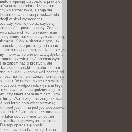
ientów, opisują przypadki z praktyki,
orównania i poradniki. Dzięki temu
ć tylko sprzedawcą, a stają się
do którego wraca się po wskazówki.
lacji w sieci wymaga też
ci. Użytkownicy coraz szybciej
ztuczność i puste slogany. Zamiast
 wygładzonych komunikatów lepiej
lisy pracy, ludzi stojących za marką,
knięcia. Krótkie historie o tym, jak
 produkt, jakie problemy udało się
a konkretnego klienta, co dzieje się „za
rmy – to właśnie one skracają dystans i
że marka przestaje być anonimowym
żna zapominać o prostych, ale
kanałach kontaktu. Telefon i e-mail
ne, ale wielu klientów woli zacząć od
domości na komunikatorze, formularza
czy czatu. W małym biznesie szybkość
a kluczowa – odpowiedź wysłana tego
 czy nawet w ciągu godziny często
ym, czy klient zostanie z nami, czy
j firmy. Warto więc tak zorganizować
oś regularnie sprawdzał skrzynkę i
, nawet jeśli firma jest jednoosobowa.
gla to też świat opinii i rekomendacji.
my kilka dobrych recenzji potrafi
a, a kilka negatywnych – solidnie
Dlatego opłaca się prosić
 klientów o krótką opinię, link do