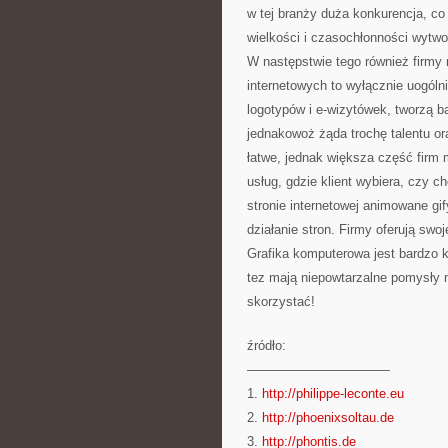
w tej branży duża konkurencja, c
wielkości i czasochłonności wytwor
W następstwie tego również firmy 
internetowych to wyłącznie uogóln
logotypów i e-wizytówek, tworzą b
jednakowoż żąda trochę talentu or
łatwe, jednak większa część firm
usług, gdzie klient wybiera, czy c
stronie internetowej animowane gif
działanie stron. Firmy oferują swo
Grafika komputerowa jest bardzo 
tez mają niepowtarzalne pomysły 
skorzystać!
źródło:
———————————
1.
http://philippe-leconte.eu
2.
http://phoenixsoltau.de
3.
http://phontis.de