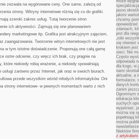
może wygrać 
GRAFIKA,
o nie zezwala na wygórowane ceny. One same, zależą od
specjalizacj
PROJEKTOWANIE
STRON
jasno określ
zenia strony. Witryny internetowe różnią się co do grafiki.
INTERNETOWYCH
jakimi warto
mają szeroki zakres usług. Tutaj tworzenie stron
chcemy pomag
opowiedzieć 
ienie ich aktywności. Zajmują się one planowaniem
zdaniach, kl
jest dla nie
andery marketingowe itp. Grafika jest atrakcyjnym zajęciem,
„robi wszyst
az zaangażowania. Tworzenie witryn internetowych nie jest
się również
krokiem jes
 ma w tym istotne doświadczenie. Proponują one całą gamę
sieci. Nie m
hce ostre odcienie, czy wręcz ich brak, czy pragnie na
Często wysta
odpowiada n
y, które niekiedy robią wrażenie, a niekiedy spowalniają
dla kogo, w 
nami skonta
je usługi zarówno przez Internet, jak oraz w swoich biurach.
aktualne, a 
kultowa przede wszystkim wśród młodych informatyków. Oni
formularze, 
danych kont
na strony internetowe- w pewnych momentach warto z nich
zanim jeszcz
Ogromnym sp
edukacja kli
suchych opis
wyjaśniać, j
można się sp
popełniają kl
można publi
newsletterz
Niektóre fir
z artykułami