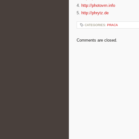
4.
http://photovrn.info
5.
http://phrytz.de
CATEGORIES:
PRACA
Comments are closed.