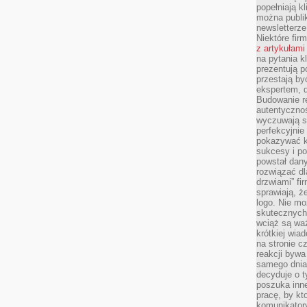
popełniają kl
można publi
newsletterz
Niektóre fir
z artykułami
na pytania kl
prezentują p
przestają by
ekspertem, 
Budowanie re
autentycznoś
wyczuwają s
perfekcyjnie
pokazywać ku
sukcesy i pot
powstał dany
rozwiązać dl
drzwiami” fi
sprawiają, 
logo. Nie mo
skutecznych 
wciąż są waż
krótkiej wia
na stronie 
reakcji byw
samego dnia
decyduje o t
poszuka inne
pracę, by kt
komunikatory