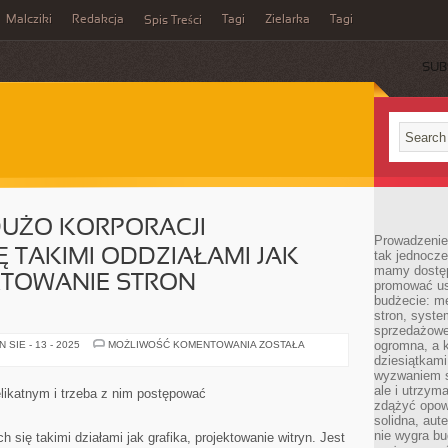
Malcziki
Redakcja
Tagi
Zielarka
Tagi
Spis Treści
SUB
DUŻO KORPORACJI
Prowadzenie 
Ę TAKIMI ODDZIAŁAMI JAK
tak jednocześ
mamy dostęp
KTOWANIE STRON
promować usł
budżecie: me
stron, syste
sprzedażowe.
NA
ogromna, a k
SIE - 13 - 2025
MOŻLIWOŚĆ KOMENTOWANIA
ZOSTAŁA
RYNKU
dziesiątkam
JEST
wyzwaniem st
DUŻO
KORPORACJI
ale i utrzym
likatnym i trzeba z nim postępować
ZAJMUJĄCYCH
zdążyć opowi
SIĘ
solidna, aut
TAKIMI
ODDZIAŁAMI
nie wygra bu
h się takimi działami jak grafika, projektowanie witryn. Jest
JAK