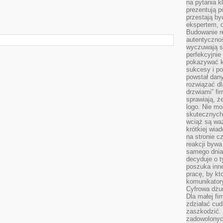
na pytania kl
prezentują p
przestają by
ekspertem, 
Budowanie re
autentycznoś
wyczuwają s
perfekcyjnie
pokazywać ku
sukcesy i pot
powstał dany
rozwiązać dl
drzwiami” fi
sprawiają, 
logo. Nie mo
skutecznych 
wciąż są waż
krótkiej wia
na stronie 
reakcji byw
samego dnia
decyduje o t
poszuka inne
pracę, by kt
komunikatory
Cyfrowa dżun
Dla małej fir
zdziałać cud
zaszkodzić. 
zadowolonych