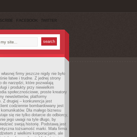
SCRIBE
FACEBOOK
TWITTER
własnej firmy jeszcze nigdy nie było
nie łatwe i trudne. Z jednej strony
 do narzędzi, które pozwalają
ugi i produkty przy niewielkim
dia społecznościowe, proste kreatory
my newsletterów, platformy
 Z drugiej – konkurencja jest
lient codziennie bombardowany jest
i komunikatów. Dla małego biznesu
aje się nie tylko dotarcie do odbiorcy,
anie jego uwagi na tyle długo, by
edzieć swoją historię. Podstawą jest
entyczna tożsamość marki. Mała firma
dżetem z wielkimi korporacjami, ale