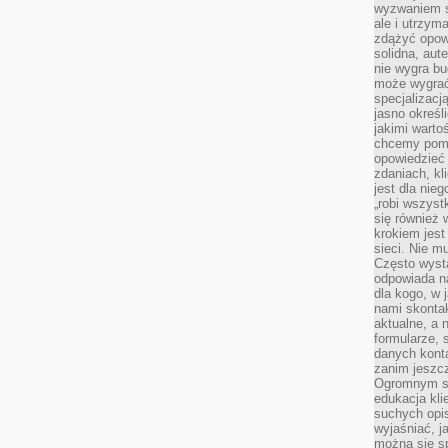
wyzwaniem st
ale i utrzym
zdążyć opowi
solidna, aut
nie wygra bu
może wygrać 
specjalizacj
jasno określ
jakimi warto
chcemy pomag
opowiedzieć 
zdaniach, kl
jest dla nie
„robi wszyst
się również
krokiem jes
sieci. Nie m
Często wysta
odpowiada n
dla kogo, w 
nami skonta
aktualne, a 
formularze, 
danych kont
zanim jeszcz
Ogromnym sp
edukacja kli
suchych opis
wyjaśniać, j
można się sp