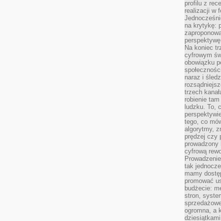
profilu z re
realizacji w
Jednocześni
na krytykę: p
zaproponowa
perspektywę.
Na koniec tr
cyfrowym św
obowiązku po
społeczności
naraz i śled
rozsądniejs
trzech kanała
robienie tam
ludzku. To, 
perspektywie,
tego, co mów
algorytmy, z
prędzej czy 
prowadzony b
cyfrową rewo
Prowadzenie 
tak jednocześ
mamy dostęp
promować usł
budżecie: me
stron, syste
sprzedażowe.
ogromna, a k
dziesiątkam