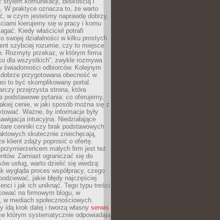
stylem komunikacji, bliskością i
ą. W praktyce oznacza to, że warto
ić, w czym jesteśmy naprawdę dobrzy,
ściami kierujemy się w pracy i komu
ać. Kiedy właściciel potrafi
o swojej działalności w kilku prostych
ient szybciej rozumie, czy to miejsce
go. Rozmyty przekaz, w którym firma
ko dla wszystkich”, zwykle rozmywa
 w świadomości odbiorców. Kolejnym
t dobrze przygotowana obecność w
usi to być skomplikowany portal.
rczy przejrzysta strona, która
a podstawowe pytania: co oferujemy,
jakiej cenie, w jaki sposób można się z
ktować. Ważne, by informacje były
nawigacja intuicyjna. Niedziałające
stare cenniki czy brak podstawowych
aktowych skutecznie zniechęcają,
e klient zdąży poprosić o ofertę.
rzymierzeńcem małych firm jest też
entów. Zamiast ograniczać się do
ów usług, warto dzielić się wiedzą:
ak wygląda proces współpracy, czego
odziewać, jakie błędy najczęściej
ienci i jak ich uniknąć. Tego typu treści
kować na firmowym blogu, w
e, w mediach społecznościowych.
my idą krok dalej i tworzą własny
serwis
w którym systematycznie odpowiadają