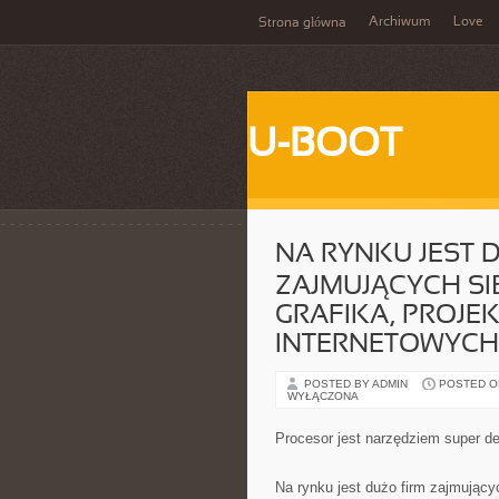
Archiwum
Love
Strona główna
U-BOOT
NA RYNKU JEST 
ZAJMUJĄCYCH SI
GRAFIKA, PROJE
INTERNETOWYCH
POSTED BY ADMIN
POSTED ON 
WYŁĄCZONA
Procesor jest narzędziem super de
Na rynku jest dużo firm zajmującyc