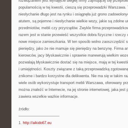
rozwiązaniem jest wynajęcie biegłej firmy zajmującej się przepr
popularnością w tej kwestii, cieszą się przeprowadzki Warszawa. T
niesłychanie długo jest na rynku i osiągnęła już grono zadowolony
atutem, są pojemne i niesłychanie wielkie wozy, jakie są zdolne u
przedmiotów, mebli czy przyrządów. Zwykle firma przeprowadzk
razem jest w stanie przewieść wszystkie dobra fizyczne i rzeczy o
nowe miejsce zamieszkania. W ten sposób wolno zaoszczędzić s
pieniędzy, jako że nie marnuje się pieniędzy na benzynę. Firma a
kierowców, jacy błyskawicznie i sprawnie manewrują wielkim woz
pozwalają błyskawicznie dostać się na miejsce, mają w tej kwest
i umiejętności. Koszty związane z taką przeprowadzką zgotowaną
znikome i bardzo korzystne dla delikwenta. Nie ma się w takim ra
wiele osób wykorzystuje transport mebli Warszawa, oferowany prze
można znaleźć w Internecie, na jej stronie internetowej, jaka jest 
zawiera wszelkie ważkie informacje.
źródło:
———————————
1.
http://aikido67.eu