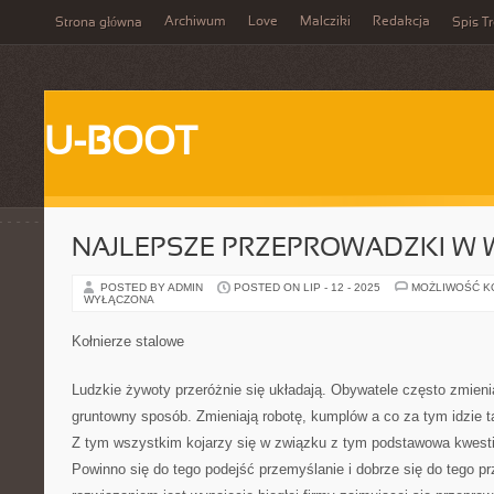
Archiwum
Love
Malcziki
Redakcja
Strona główna
Spis Tr
U-BOOT
NAJLEPSZE PRZEPROWADZKI W
POSTED BY ADMIN
POSTED ON LIP - 12 - 2025
MOŻLIWOŚĆ 
WYŁĄCZONA
Kołnierze stalowe
Ludzkie żywoty przeróżnie się układają. Obywatele często zmienia
gruntowny sposób. Zmieniają robotę, kumplów a co za tym idzie 
Z tym wszystkim kojarzy się w związku z tym podstawowa kwesti
Powinno się do tego podejść przemyślanie i dobrze się do tego 