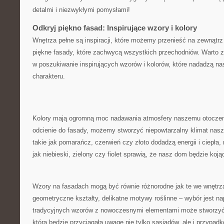
detalmi i niezwykłymi pomysłami!
Odkryj piękno fasad: Inspirujące wzory i kolory
Wnętrza pełne są inspiracji, które możemy przenieść na zewnątr
piękne fasady, które zachwycą wszystkich przechodniów. Warto z
w poszukiwanie inspirujących wzorów i kolorów, które nadadzą 
charakteru.
Kolory mają ogromną moc nadawania atmosfery naszemu ⁢otoczen
odcienie do fasady, możemy stworzyć niepowtarzalny klimat ⁢nasz
takie jak pomarańcz, czerwień czy złoto dodadzą energii i⁤ ciepła,
jak niebieski, zielony ⁢czy fiolet sprawią, że nasz dom będzie koją
Wzory na fasadach mogą być⁣ równie różnorodne jak te we wnętrza
‌geometryczne kształty, delikatne‌ motywy roślinne​ –​ wybór jest
tradycyjnych wzorów ​z nowoczesnymi elementami⁤ może stworzy
która będzie przyciągała uwagę nie tylko sąsiadów, ale i przypa