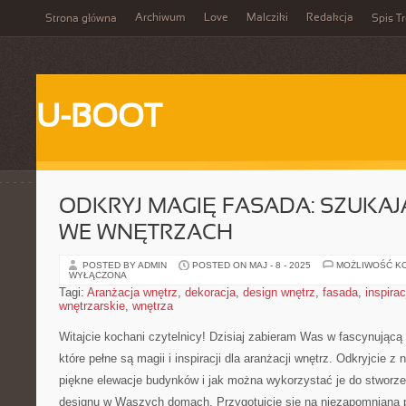
Archiwum
Love
Malcziki
Redakcja
Strona główna
Spis Tr
U-BOOT
ODKRYJ MAGIĘ FASADA: SZUKAJĄ
WE WNĘTRZACH
POSTED BY ADMIN
POSTED ON MAJ - 8 - 2025
MOŻLIWOŚĆ K
WYŁĄCZONA
Tagi:
Aranżacja wnętrz
,
dekoracja
,
design wnętrz
,
fasada
,
inspirac
wnętrzarskie
,
wnętrza
Witajcie kochani czytelnicy!‌ Dzisiaj zabieram ‌Was w fascynującą
które pełne są⁤ magii i inspiracji dla aranżacji wnętrz. Odkryjcie z 
piękne elewacje budynków i jak można wykorzystać je‍ do stworze
designu w Waszych domach. Przygotujcie się na⁣ niezapomnianą 