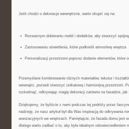
Jeśli chodzi o dekoracje wewnętrzne, warto skupić się na:
Rozważnym dobieraniu mebli i dodatków, aby stworzyć spójną
Zastosowaniu oświetlenia, które podkreśli atmosferę wnętrza
Personalizacji przestrzeni poprzez dodanie elementów, które ⁤o
Przemyślane kombinowanie‍ różnych materiałów, tekstur i kształtó
wewnątrz, pozwoli stworzyć unikatową i ⁢harmonijną przestrzeń. P
rozkwitnąć, odkrywając magię dekoracji zarówno na fasadzie, jak 
Dziękujemy, że byliście z nami podczas tej podróży⁤ przez fascyn
nadzieję, że nasz artykuł był dla Was inspiracją do ⁣odkrywania 
aranżacyjnych​ we wnętrzach. ​Pamiętajcie, że fasada domu⁢ jest⁣ 
dlatego⁢ warto zadbać o to, aby była idealnym odzwierciedleniem na