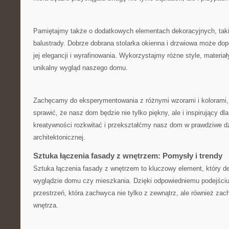
Pamiętajmy także o dodatkowych elementach dekoracyjnych, taki
‌balustrady. Dobrze dobrana stolarka okienna i⁢ drzwiowa może dop
jej elegancji​ i wyrafinowania. Wykorzystajmy różne style, materiały
unikalny wygląd ⁢naszego domu.
Zachęcamy ⁢do eksperymentowania z różnymi wzorami i kolorami, 
sprawić,⁤ że nasz dom będzie nie tylko piękny, ale i inspirujący d
kreatywności rozkwitać ⁢i przekształćmy nasz‌ dom w prawdziwe dz
architektonicznej.
Sztuka łączenia fasady z wnętrzem: Pomysły i trendy
Sztuka łączenia​ fasady z wnętrzem ​to kluczowy element, który 
wyglądzie domu czy mieszkania. ​Dzięki odpowiedniemu podejści
przestrzeń, która zachwyca nie tylko z zewnątrz, ale również zac
wnętrza.