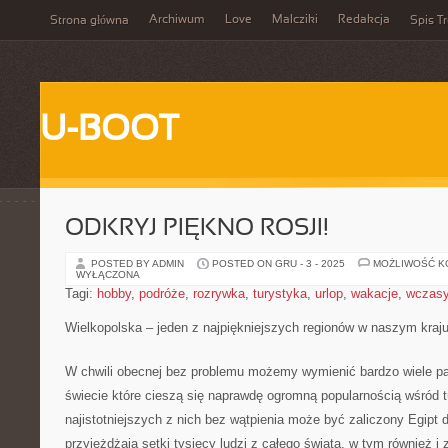
Archiwum
Love
Malcziki
Redakcja
Strona główna
Spis Tr
U-BOOT
ODKRYJ PIĘKNO ROSJI!
POSTED BY ADMIN
POSTED ON GRU - 3 - 2025
MOŻLIWOŚĆ 
WYŁĄCZONA
Tagi:
hobby
,
podróże
,
rozrywka
,
turystyka
,
urlop
,
wakacje
,
wczas
Wielkopolska – jeden z najpiękniejszych regionów w naszym kraj
W chwili obecnej bez problemu możemy wymienić bardzo wiele p
świecie które cieszą się naprawdę ogromną popularnością wśród t
najistotniejszych z nich bez wątpienia może być zaliczony Egipt 
przyjeżdżają setki tysięcy ludzi z całego świata, w tym również i