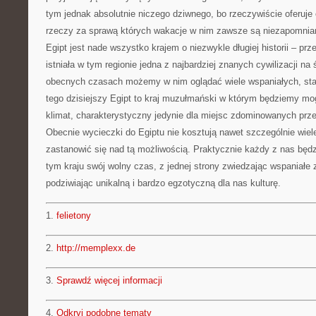
tym jednak absolutnie niczego dziwnego, bo rzeczywiście oferuje
rzeczy za sprawą których wakacje w nim zawsze są niezapomni
Egipt jest nade wszystko krajem o niezwykle długiej historii – prz
istniała w tym regionie jedna z najbardziej znanych cywilizacji na
obecnych czasach możemy w nim oglądać wiele wspaniałych, st
tego dzisiejszy Egipt to kraj muzułmański w którym będziemy mo
klimat, charakterystyczny jedynie dla miejsc zdominowanych przez
Obecnie wycieczki do Egiptu nie kosztują nawet szczególnie wiel
zastanowić się nad tą możliwością. Praktycznie każdy z nas będ
tym kraju swój wolny czas, z jednej strony zwiedzając wspaniałe z
podziwiając unikalną i bardzo egzotyczną dla nas kulturę.
1.
felietony
2.
http://memplexx.de
3.
Sprawdź więcej informacji
4.
Odkryj podobne tematy