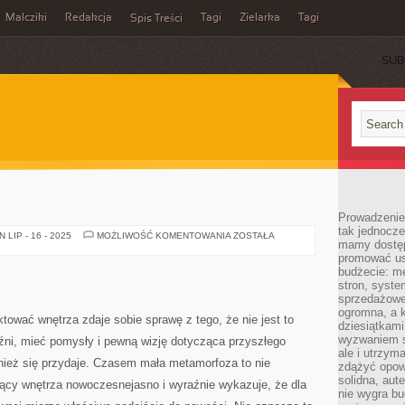
Malcziki
Redakcja
Tagi
Zielarka
Tagi
Spis Treści
SUB
Prowadzenie 
tak jednocześ
OKNA
LIP - 16 - 2025
MOŻLIWOŚĆ KOMENTOWANIA
ZOSTAŁA
mamy dostęp
DO
DOMU
promować usł
budżecie: me
stron, syste
sprzedażowe.
ogromna, a k
tować wnętrza zdaje sobie sprawę z tego, że nie jest to
dziesiątkam
wyzwaniem st
ni, mieć pomysły i pewną wizję dotycząca przyszłego
ale i utrzym
ież się przydaje. Czasem mała metamorfoza to nie
zdążyć opowi
solidna, aut
jący wnętrza nowoczesnejasno i wyraźnie wykazuje, że dla
nie wygra bu