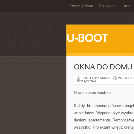
Archiwum
Love
Strona główna
U-BOOT
OKNA DO DOMU
POSTED BY ADMIN
POSTED ON 
WYŁĄCZONA
Nowoczesne wnętrza
Każdy, kto chociaż próbował projek
wcale łatwe. Wypada użyć wyobraź
designu apartamentu. Remont równ
wszystko. Projektant wnętrz oferu