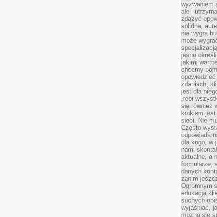
wyzwaniem st
ale i utrzym
zdążyć opowi
solidna, aut
nie wygra bu
może wygrać 
specjalizacj
jasno określ
jakimi warto
chcemy pomag
opowiedzieć 
zdaniach, kl
jest dla nie
„robi wszyst
się również
krokiem jes
sieci. Nie m
Często wysta
odpowiada n
dla kogo, w 
nami skonta
aktualne, a 
formularze, 
danych kont
zanim jeszcz
Ogromnym sp
edukacja kli
suchych opis
wyjaśniać, j
można się sp