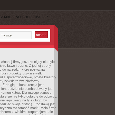
SCRIBE
FACEBOOK
TWITTER
własnej firmy jeszcze nigdy nie było
nie łatwe i trudne. Z jednej strony
 do narzędzi, które pozwalają
ugi i produkty przy niewielkim
dia społecznościowe, proste kreatory
my newsletterów, platformy
 Z drugiej – konkurencja jest
lient codziennie bombardowany jest
i komunikatów. Dla małego biznesu
aje się nie tylko dotarcie do odbiorcy,
anie jego uwagi na tyle długo, by
edzieć swoją historię. Podstawą jest
entyczna tożsamość marki. Mała firma
dżetem z wielkimi korporacjami, ale