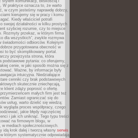
stylem komunikacji, bliskością i
ą. W praktyce oznacza to, że warto
ić, w czym jesteśmy naprawdę dobrzy,
ściami kierujemy się w pracy i komu
ać. Kiedy właściciel potrafi
o swojej działalności w kilku prostych
ient szybciej rozumie, czy to miejsce
go. Rozmyty przekaz, w którym firma
ko dla wszystkich”, zwykle rozmywa
 w świadomości odbiorców. Kolejnym
t dobrze przygotowana obecność w
usi to być skomplikowany portal.
rczy przejrzysta strona, która
a podstawowe pytania: co oferujemy,
jakiej cenie, w jaki sposób można się z
ktować. Ważne, by informacje były
nawigacja intuicyjna. Niedziałające
stare cenniki czy brak podstawowych
aktowych skutecznie zniechęcają,
e klient zdąży poprosić o ofertę.
rzymierzeńcem małych firm jest też
entów. Zamiast ograniczać się do
ów usług, warto dzielić się wiedzą:
ak wygląda proces współpracy, czego
odziewać, jakie błędy najczęściej
ienci i jak ich uniknąć. Tego typu treści
kować na firmowym blogu, w
e, w mediach społecznościowych.
my idą krok dalej i tworzą własny
serwis
w którym systematycznie odpowiadają