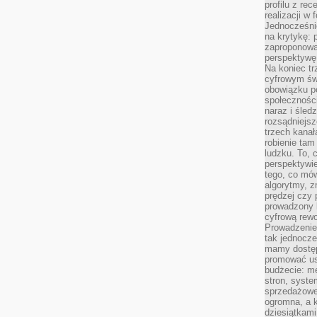
profilu z re
realizacji w
Jednocześni
na krytykę: p
zaproponowa
perspektywę.
Na koniec tr
cyfrowym św
obowiązku po
społeczności
naraz i śled
rozsądniejs
trzech kanała
robienie tam
ludzku. To, 
perspektywie,
tego, co mów
algorytmy, z
prędzej czy 
prowadzony b
cyfrową rewo
Prowadzenie 
tak jednocześ
mamy dostęp
promować usł
budżecie: me
stron, syste
sprzedażowe.
ogromna, a k
dziesiątkam