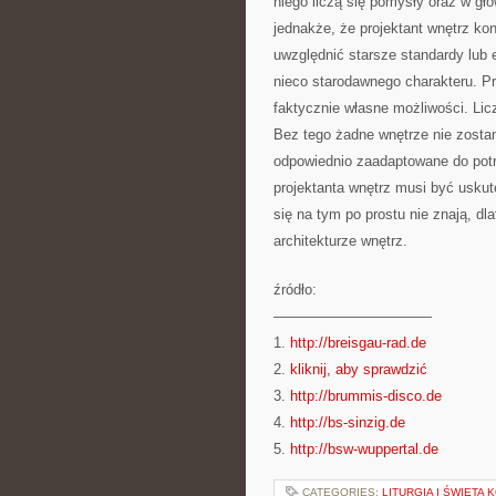
niego liczą się pomysły oraz w gł
jednakże, że projektant wnętrz kon
uwzględnić starsze standardy lub 
nieco starodawnego charakteru. Pr
faktycznie własne możliwości. Licz
Bez tego żadne wnętrze nie zostan
odpowiednio zaadaptowane do pot
projektanta wnętrz musi być usku
się na tym po prostu nie znają, dl
architekturze wnętrz.
źródło:
———————————
1.
http://breisgau-rad.de
2.
kliknij, aby sprawdzić
3.
http://brummis-disco.de
4.
http://bs-sinzig.de
5.
http://bsw-wuppertal.de
CATEGORIES:
LITURGIA I ŚWIĘTA 