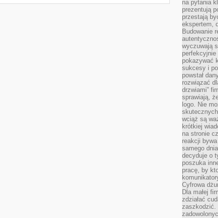
na pytania kl
prezentują p
przestają by
ekspertem, 
Budowanie re
autentycznoś
wyczuwają s
perfekcyjnie
pokazywać ku
sukcesy i pot
powstał dany
rozwiązać dl
drzwiami” fi
sprawiają, 
logo. Nie mo
skutecznych 
wciąż są waż
krótkiej wia
na stronie 
reakcji byw
samego dnia
decyduje o t
poszuka inne
pracę, by kt
komunikatory
Cyfrowa dżun
Dla małej fir
zdziałać cud
zaszkodzić. 
zadowolonych