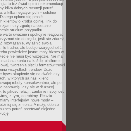
gla to też świat opinii i rekomendacji.
my kilka dobrych recenzji potrafi
a, a kilka negatywnych – solidnie
Dlatego opłaca się prosić
 klientów o krótką opinię, link do
cenzjami czy zgodę na opisanie
 formie studium przypadku.
e warto uważnie i spokojnie reagować
rzyznać się do błędu, jeśli się zdarzył,
ć rozwiązanie, wyjaśnić swoją
 To trudne, ale buduje wiarygodność.
zeba powiedzieć jasno: mały biznes w
iecie nie musi być wszędzie. Nie ma
siadania konta na każdej platformie
owej, tworzenia pięciu formatów treści
zenia wszystkich trendów. Dużo
ze bywa skupienie się na dwóch czy
ch, w których są nasi klienci, i
 swojej roboty konsekwentnie, ale po
co naprawdę liczy się w dłuższej
 to jakość relacji, zaufanie i spójność
imy, z tym, co robimy. Reszta –
miany interfejsów, nowe mody –
później się zmienia. A mały, dobrze
iznes potrafi przetrwać niejedną
lucję.