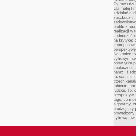
Cyfrowa dżun
Dla małej fir
zdziałać cud
zaszkodzić. 
zadowolonych
profilu z re
realizacji w
Jednocześni
na krytykę: p
zaproponowa
perspektywę.
Na koniec tr
cyfrowym św
obowiązku po
społeczności
naraz i śled
rozsądniejs
trzech kanała
robienie tam
ludzku. To, 
perspektywie,
tego, co mów
algorytmy, z
prędzej czy 
prowadzony b
cyfrową rewo