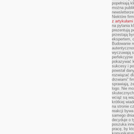
popełniają kl
można publi
newsletterz
Niektóre fir
z artykułami
na pytania kl
prezentują p
przestają by
ekspertem, 
Budowanie re
autentycznoś
wyczuwają s
perfekcyjnie
pokazywać ku
sukcesy i pot
powstał dany
rozwiązać dl
drzwiami” fi
sprawiają, 
logo. Nie mo
skutecznych 
wciąż są waż
krótkiej wia
na stronie 
reakcji byw
samego dnia
decyduje o t
poszuka inne
pracę, by kt
komunikatory