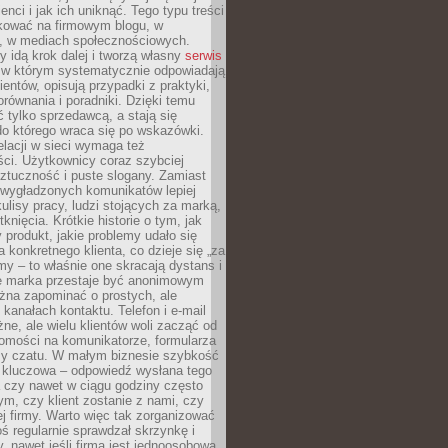
ienci i jak ich uniknąć. Tego typu treści
kować na firmowym blogu, w
e, w mediach społecznościowych.
my idą krok dalej i tworzą własny
serwis
w którym systematycznie odpowiadają
ientów, opisują przypadki z praktyki,
orównania i poradniki. Dzięki temu
ć tylko sprzedawcą, a stają się
do którego wraca się po wskazówki.
lacji w sieci wymaga też
ci. Użytkownicy coraz szybciej
ztuczność i puste slogany. Zamiast
 wygładzonych komunikatów lepiej
lisy pracy, ludzi stojących za marką,
knięcia. Krótkie historie o tym, jak
 produkt, jakie problemy udało się
a konkretnego klienta, co dzieje się „za
rmy – to właśnie one skracają dystans i
że marka przestaje być anonimowym
żna zapominać o prostych, ale
kanałach kontaktu. Telefon i e-mail
ne, ale wielu klientów woli zacząć od
domości na komunikatorze, formularza
czy czatu. W małym biznesie szybkość
a kluczowa – odpowiedź wysłana tego
 czy nawet w ciągu godziny często
ym, czy klient zostanie z nami, czy
j firmy. Warto więc tak zorganizować
oś regularnie sprawdzał skrzynkę i
, nawet jeśli firma jest jednoosobowa.