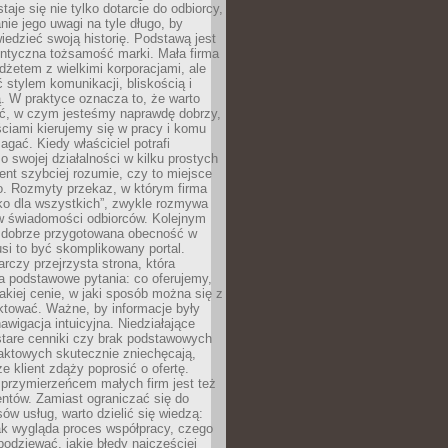
aje się nie tylko dotarcie do odbiorcy,
anie jego uwagi na tyle długo, by
edzieć swoją historię. Podstawą jest
entyczna tożsamość marki. Mała firma
dżetem z wielkimi korporacjami, ale
stylem komunikacji, bliskością i
ą. W praktyce oznacza to, że warto
ić, w czym jesteśmy naprawdę dobrzy,
ściami kierujemy się w pracy i komu
ać. Kiedy właściciel potrafi
o swojej działalności w kilku prostych
ient szybciej rozumie, czy to miejsce
go. Rozmyty przekaz, w którym firma
ko dla wszystkich”, zwykle rozmywa
 w świadomości odbiorców. Kolejnym
t dobrze przygotowana obecność w
usi to być skomplikowany portal.
rczy przejrzysta strona, która
a podstawowe pytania: co oferujemy,
jakiej cenie, w jaki sposób można się z
ktować. Ważne, by informacje były
nawigacja intuicyjna. Niedziałające
stare cenniki czy brak podstawowych
aktowych skutecznie zniechęcają,
e klient zdąży poprosić o ofertę.
rzymierzeńcem małych firm jest też
entów. Zamiast ograniczać się do
ów usług, warto dzielić się wiedzą:
ak wygląda proces współpracy, czego
odziewać, jakie błędy najczęściej