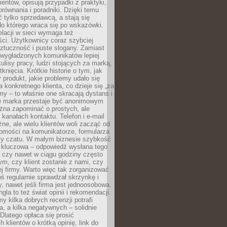
ientów, opisują przypadki z praktyki,
orównania i poradniki. Dzięki temu
ć tylko sprzedawcą, a stają się
do którego wraca się po wskazówki.
lacji w sieci wymaga też
ci. Użytkownicy coraz szybciej
ztuczność i puste slogany. Zamiast
 wygładzonych komunikatów lepiej
lisy pracy, ludzi stojących za marką,
knięcia. Krótkie historie o tym, jak
 produkt, jakie problemy udało się
a konkretnego klienta, co dzieje się „za
rmy – to właśnie one skracają dystans i
że marka przestaje być anonimowym
żna zapominać o prostych, ale
kanałach kontaktu. Telefon i e-mail
ne, ale wielu klientów woli zacząć od
domości na komunikatorze, formularza
czy czatu. W małym biznesie szybkość
a kluczowa – odpowiedź wysłana tego
 czy nawet w ciągu godziny często
ym, czy klient zostanie z nami, czy
j firmy. Warto więc tak zorganizować
oś regularnie sprawdzał skrzynkę i
, nawet jeśli firma jest jednoosobowa.
gla to też świat opinii i rekomendacji.
my kilka dobrych recenzji potrafi
a, a kilka negatywnych – solidnie
Dlatego opłaca się prosić
 klientów o krótką opinię, link do