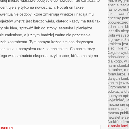
ównej mierze właściwe podejście do nowości. Nie oznacza to
może wygrać 
specjalizacj
centruje się tylko na nowościach. Potrafi on także
jasno określ
jakimi warto
ewentualnie ozdoby, które zmieniają wnętrze i nadają mu
chcemy pomag
ojektów wnętrz jest bardzo wielu, dlatego każdy ma tutaj tak
opowiedzieć 
zdaniach, kl
y się idea, sprawdź link do strony, estetyka i pieniądze.
jest dla nie
ie zmienione, a już tym bardziej żadne nie pozostanie
„robi wszyst
się również
rzeb kontrahenta. Tym samym każda zmiana dotycząca
krokiem jes
sieci. Nie m
teczniona z pomysłem oraz natchnieniem. Co poniektórzy
Często wysta
atego wolą zatrudnić eksperta, czyli osobę, która zna się na
odpowiada n
dla kogo, w 
nami skonta
aktualne, a 
formularze, 
danych kont
zanim jeszcz
Ogromnym sp
edukacja kli
suchych opis
wyjaśniać, j
można się sp
popełniają kl
można publi
newsletterz
Niektóre fir
z artykułami
KOŚCIELNE