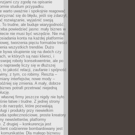
cenzjami czy zgodę na opisanie
 formie studium przypadku.
e warto uważnie i spokojnie reagować
rzyznać się do błędu, jeśli się zdarzył,
ć rozwiązanie, wyjaśnić swoją
 To trudne, ale buduje wiarygodność.
zeba powiedzieć jasno: mały biznes w
iecie nie musi być wszędzie. Nie ma
siadania konta na każdej platformie
owej, tworzenia pięciu formatów treści
zenia wszystkich trendów. Dużo
ze bywa skupienie się na dwóch czy
ch, w których są nasi klienci, i
 swojej roboty konsekwentnie, ale po
co naprawdę liczy się w dłuższej
 to jakość relacji, zaufanie i spójność
imy, z tym, co robimy. Reszta –
miany interfejsów, nowe mody –
później się zmienia. A mały, dobrze
iznes potrafi przetrwać niejedną
lucję.
własnej firmy jeszcze nigdy nie było
nie łatwe i trudne. Z jednej strony
 do narzędzi, które pozwalają
ugi i produkty przy niewielkim
dia społecznościowe, proste kreatory
my newsletterów, platformy
 Z drugiej – konkurencja jest
lient codziennie bombardowany jest
i komunikatów. Dla małego biznesu