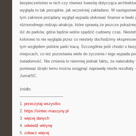
bezpieczeństwo w nich czy również kwestię dotycząca architektury 
wygląda to tak porządnie, jak wcześniej zakładano. W następstw
tym zakresie pożądany wygląd wypada ulokować finanse w ławki 
różnorodnego rodzaju atrakcje, które sprawią że jeszcze pokaźnie
iść do parków, gdzie będzie wolno spędzić cudowny czas. Niestet
kolorowo to nie wygląda przez co niestety dochodzimy ekspresow
tym względem polskie parki tracą. Szczególnie jeśli chodzi o be
miejscach, co też pozostawia wiele do życzenia i tego wypada po
świadomość. Nie zmienia to niemniej jednak faktu, że należałoby
ponieważ dzięki temu można osiągnąć naprawdę niezłe rezultaty
JumatSC.
źródło:
———————————
1.
przeczytaj wszystko
2.
https://sintec-maszyny.pl
3.
więcej danych
4.
odwiedź witrynę
5.
zobacz więcej