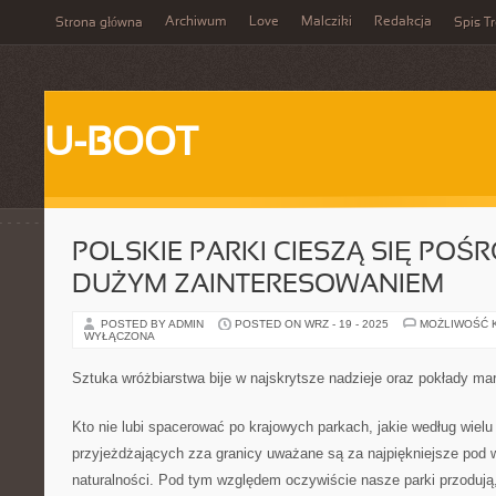
Archiwum
Love
Malcziki
Redakcja
Strona główna
Spis Tr
U-BOOT
POLSKIE PARKI CIESZĄ SIĘ PO
DUŻYM ZAINTERESOWANIEM
POSTED BY ADMIN
POSTED ON WRZ - 19 - 2025
MOŻLIWOŚĆ 
WYŁĄCZONA
Sztuka wróżbiarstwa bije w najskrytsze nadzieje oraz pokłady ma
Kto nie lubi spacerować po krajowych parkach, jakie według wielu
przyjeżdżających zza granicy uważane są za najpiękniejsze pod w
naturalności. Pod tym względem oczywiście nasze parki przodują, 