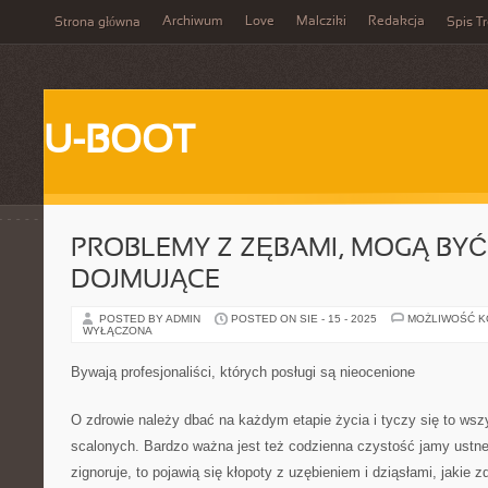
Archiwum
Love
Malcziki
Redakcja
Strona główna
Spis Tr
U-BOOT
PROBLEMY Z ZĘBAMI, MOGĄ BYĆ
DOJMUJĄCE
POSTED BY ADMIN
POSTED ON SIE - 15 - 2025
MOŻLIWOŚĆ 
WYŁĄCZONA
Bywają profesjonaliści, których posługi są nieocenione
O zdrowie należy dbać na każdym etapie życia i tyczy się to wszy
scalonych. Bardzo ważna jest też codzienna czystość jamy ustnej,
zignoruje, to pojawią się kłopoty z uzębieniem i dziąsłami, jakie 