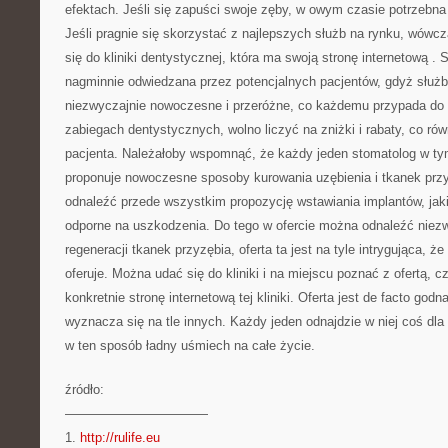
efektach. Jeśli się zapuści swoje zęby, w owym czasie potrzebn
Jeśli pragnie się skorzystać z najlepszych służb na rynku, wów
się do kliniki dentystycznej, która ma swoją stronę internetową
. 
nagminnie odwiedzana przez potencjalnych pacjentów, gdyż służb
niezwyczajnie nowoczesne i przeróżne, co każdemu przypada do
zabiegach dentystycznych, wolno liczyć na zniżki i rabaty, co rów
pacjenta. Należałoby wspomnąć, że każdy jeden stomatolog w tym
proponuje nowoczesne sposoby kurowania uzębienia i tkanek przy
odnaleźć przede wszystkim propozycję wstawiania implantów, jakie
odporne na uszkodzenia. Do tego w ofercie można odnaleźć niezw
regeneracji tkanek przyzębia, oferta ta jest na tyle intrygująca, ż
oferuje. Można udać się do kliniki i na miejscu poznać z ofertą, c
konkretnie stronę internetową tej kliniki. Oferta jest de facto godn
wyznacza się na tle innych. Każdy jeden odnajdzie w niej coś dla
w ten sposób ładny uśmiech na całe życie.
źródło:
———————————
1.
http://rulife.eu