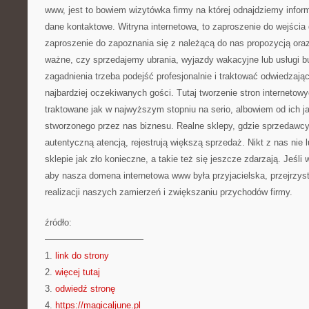
www, jest to bowiem wizytówka firmy na której odnajdziemy inform
dane kontaktowe. Witryna internetowa, to zaproszenie do wejścia
zaproszenie do zapoznania się z należącą do nas propozycją oraz 
ważne, czy sprzedajemy ubrania, wyjazdy wakacyjne lub usługi 
zagadnienia trzeba podejść profesjonalnie i traktować odwiedzają
najbardziej oczekiwanych gości. Tutaj tworzenie stron internet
traktowane jak w najwyższym stopniu na serio, albowiem od ich 
stworzonego przez nas biznesu. Realne sklepy, gdzie sprzedawcy 
autentyczną atencją, rejestrują większą sprzedaż. Nikt z nas nie
sklepie jak zło konieczne, a takie też się jeszcze zdarzają. Jeśl
aby nasza domena internetowa www była przyjacielska, przejrzys
realizacji naszych zamierzeń i zwiększaniu przychodów firmy.
źródło:
———————————
1.
link do strony
2.
więcej tutaj
3.
odwiedź stronę
4.
https://magicaljune.pl