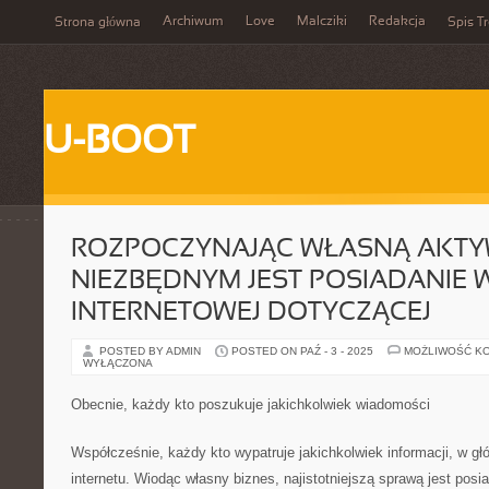
Archiwum
Love
Malcziki
Redakcja
Strona główna
Spis Tr
U-BOOT
ROZPOCZYNAJĄC WŁASNĄ AKTY
NIEZBĘDNYM JEST POSIADANIE 
INTERNETOWEJ DOTYCZĄCEJ
POSTED BY ADMIN
POSTED ON PAŹ - 3 - 2025
MOŻLIWOŚĆ K
WYŁĄCZONA
Obecnie, każdy kto poszukuje jakichkolwiek wiadomości
Współcześnie, każdy kto wypatruje jakichkolwiek informacji, w gł
internetu. Wiodąc własny biznes, najistotniejszą sprawą jest posi