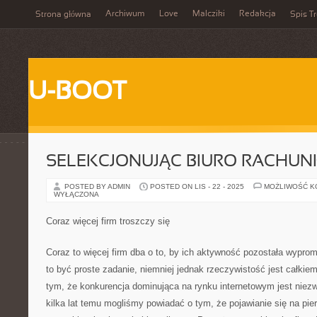
Archiwum
Love
Malcziki
Redakcja
Strona główna
Spis Tr
U-BOOT
SELEKCJONUJĄC BIURO RACHU
POSTED BY ADMIN
POSTED ON LIS - 22 - 2025
MOŻLIWOŚĆ 
WYŁĄCZONA
Coraz więcej firm troszczy się
Coraz to więcej firm dba o to, by ich aktywność pozostała wypro
to być proste zadanie, niemniej jednak rzeczywistość jest całkiem
tym, że konkurencja dominująca na rynku internetowym jest niez
kilka lat temu mogliśmy powiadać o tym, że pojawianie się na pi