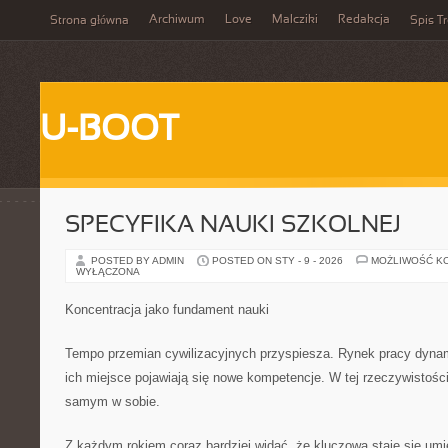
Archiwum
Love
Malcziki
Redakcja
Strona główna
Spis Tr
U-BOOT
SPECYFIKA NAUKI SZKOLNEJ
POSTED BY ADMIN
POSTED ON STY - 9 - 2026
MOŻLIWOŚĆ K
WYŁĄCZONA
Koncentracja jako fundament nauki
Tempo przemian cywilizacyjnych przyspiesza. Rynek pracy dynam
ich miejsce pojawiają się nowe kompetencje. W tej rzeczywistośc
samym w sobie.
Z każdym rokiem coraz bardziej widać, że kluczowa staje się umi