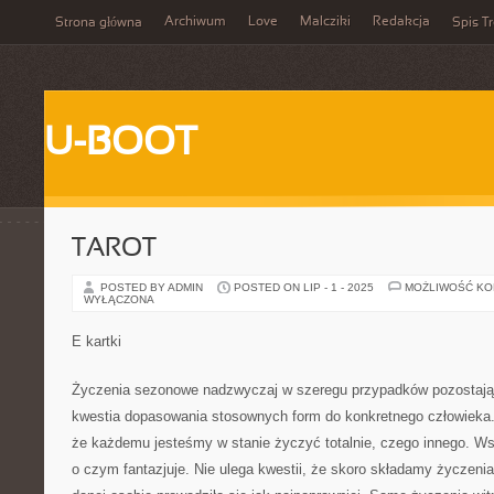
Archiwum
Love
Malcziki
Redakcja
Strona główna
Spis Tr
U-BOOT
TAROT
POSTED BY ADMIN
POSTED ON LIP - 1 - 2025
MOŻLIWOŚĆ K
WYŁĄCZONA
E kartki
Życzenia sezonowe nadzwyczaj w szeregu przypadków pozostają
kwestia dopasowania stosownych form do konkretnego człowieka
że każdemu jesteśmy w stanie życzyć totalnie, czego innego. Ws
o czym fantazjuje. Nie ulega kwestii, że skoro składamy życzenia