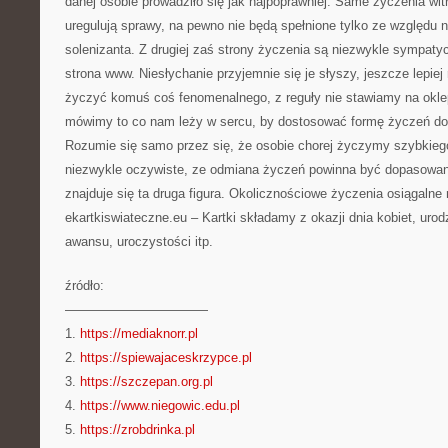
danej osobie prowadziło się jak najpoprawniej. Same życzenia wit
uregulują sprawy, na pewno nie będą spełnione tylko ze względu 
solenizanta. Z drugiej zaś strony życzenia są niezwykle sympat
strona www. Niesłychanie przyjemnie się je słyszy, jeszcze lepiej
życzyć komuś coś fenomenalnego, z reguły nie stawiamy na oklep
mówimy to co nam leży w sercu, by dostosować formę życzeń do 
Rozumie się samo przez się, że osobie chorej życzymy szybkiego 
niezwykle oczywiste, ze odmiana życzeń powinna być dopasowana 
znajduje się ta druga figura. Okolicznościowe życzenia osiągalne 
ekartkiswiateczne.eu – Kartki składamy z okazji dnia kobiet, urodz
awansu, uroczystości itp.
źródło:
———————————
1.
https://mediaknorr.pl
2.
https://spiewajaceskrzypce.pl
3.
https://szczepan.org.pl
4.
https://www.niegowic.edu.pl
5.
https://zrobdrinka.pl