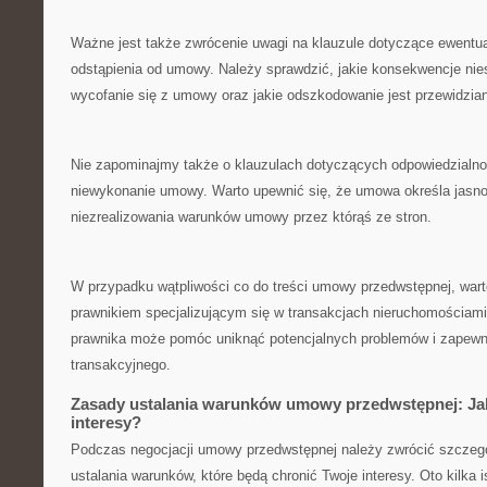
Ważne jest także zwrócenie ⁢uwagi⁣ na klauzule dotyczące ewentu
odstąpienia od ‍umowy. Należy sprawdzić, jakie ⁢konsekwencje nie
wycofanie‌ się⁤ z umowy oraz jakie odszkodowanie jest przewidziane
Nie zapominajmy także o klauzulach dotyczących odpowiedzialno
niewykonanie umowy. Warto⁢ upewnić się, że umowa określa jasno
niezrealizowania warunków umowy przez którąś ze stron.
W przypadku wątpliwości ‍co⁣ do‌ treści umowy przedwstępnej, war
prawnikiem specjalizującym się ‍w transakcjach nieruchomościami.
⁣prawnika może ⁣pomóc uniknąć potencjalnych problemów i zapew
transakcyjnego.
Zasady ustalania warunków umowy przedwstępnej: Ja
interesy?
Podczas negocjacji umowy przedwstępnej należy‍ zwrócić szczeg
ustalania warunków, które będą chronić Twoje interesy. Oto ‍kilka ‌i