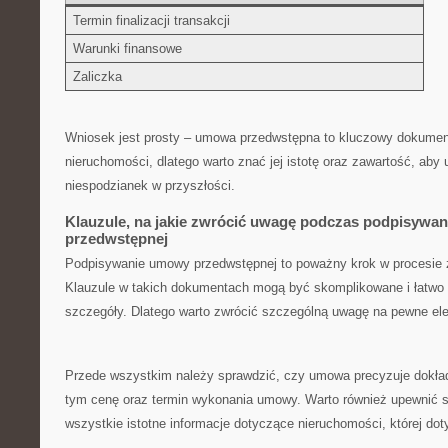
Termin finalizacji transakcji
Warunki finansowe
Zaliczka
Wniosek jest prosty – umowa ‍przedwstępna to ​kluczowy dokume
nieruchomości, dlatego ⁣warto znać jej istotę oraz zawartość, ab
niespodzianek w przyszłości.
Klauzule, na jakie zwrócić uwagę podczas podpisywa
przedwstępnej
Podpisywanie umowy przedwstępnej to poważny krok w procesie za
Klauzule w takich⁢ dokumentach mogą być‍ skomplikowane​ i łatwo
szczegóły.⁢ Dlatego warto ​zwrócić szczególną uwagę na pewne e
Przede wszystkim ⁢należy sprawdzić, czy umowa ​precyzuje ‌dokład
tym cenę oraz termin wykonania umowy. Warto również upewnić 
wszystkie istotne informacje ‍dotyczące nieruchomości, której dot