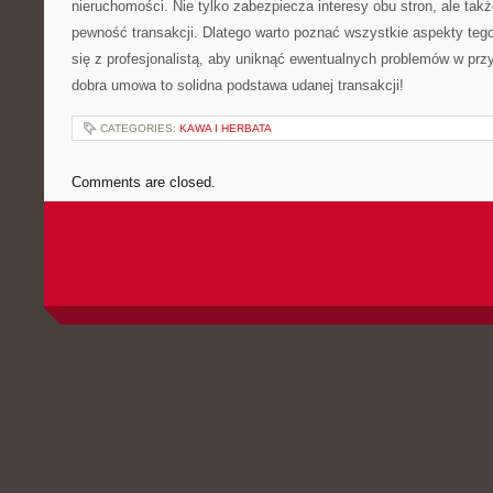
nieruchomości. Nie ‌tylko zabezpiecza interesy obu stron, ale tak
pewność transakcji. Dlatego warto poznać wszystkie aspekty teg
się z profesjonalistą, aby uniknąć ewentualnych problemów w prz
dobra umowa to solidna podstawa udanej transakcji!
CATEGORIES:
KAWA I HERBATA
Comments are closed.