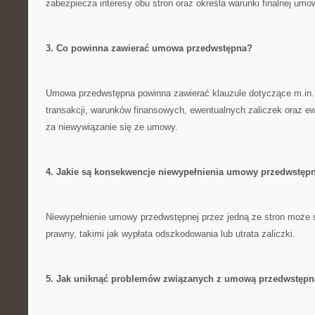
zabezpiecza interesy obu stron oraz określa warunki finalnej⁢ um
3. Co powinna zawierać umowa przedwstępna?
Umowa przedwstępna powinna zawierać klauzule dotyczące m.in. t
transakcji, warunków finansowych, ewentualnych zaliczek oraz 
za niewywiązanie się ze umowy.
4.⁤ Jakie ⁤są konsekwencje ⁤niewypełnienia umowy przedwstęp
Niewypełnienie umowy przedwstępnej‍ przez jedną ze stron moż
prawny, takimi jak wypłata odszkodowania lub utrata zaliczki.
5. Jak uniknąć problemów związanych z umową przedwstęp