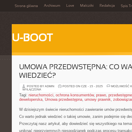
Archiwum
Love
Malcziki
Redakcja
Strona główna
Spis Tr
U-BOOT
UMOWA PRZEDWSTĘPNA: CO W
WIEDZIEĆ?
POSTED BY ADMIN
POSTED ON CZE - 15 - 2025
MOŻLIWOŚĆ 
WYŁĄCZONA
Tagi:
nieruchomości
,
ochrona konsumentów
,
prawo
,
przedwstępn
deweloperska
,
Umowa przedwstępna
,
umowy prawnik
,
zobowiąza
W‌ dzisiejszym⁢ świecie nieruchomości zawieranie ⁣umów przedwstę
Co warto jednak wiedzieć o takiej ⁣umowie, zanim podejmie się dec
Przeczytaj nasz artykuł, aby dowiedzieć się​ wszystkiego na tema
uniknąć nieprzyjemnych niespodzianek podczas⁢ procesu transakc