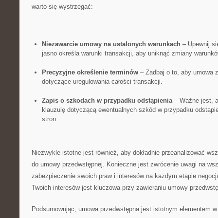
warto się wystrzegać:
Niezawarcie umowy na ustalonych‌ warunkach
– Upewnij si
‌jasno określa warunki transakcji, aby uniknąć ⁤zmiany warun
Precyzyjne określenie ⁣terminów
– Zadbaj o to, aby umowa za
dotyczące uregulowania całości transakcji.
Zapis o szkodach w przypadku odstąpienia
– Ważne jest, a
klauzulę ⁤dotyczącą ewentualnych szkód w przypadku odstąpieni
stron.
Niezwykle istotne⁤ jest również, aby dokładnie przeanalizować wsz
do umowy przedwstępnej.‌ Konieczne jest ⁣zwrócenie uwagi na wsz
zabezpieczenie swoich praw i ⁣interesów na każdym etapie negocja
Twoich interesów jest kluczowa przy zawieraniu⁤ umowy przedwstę
Podsumowując, umowa przedwstępna jest istotnym elementem w⁤