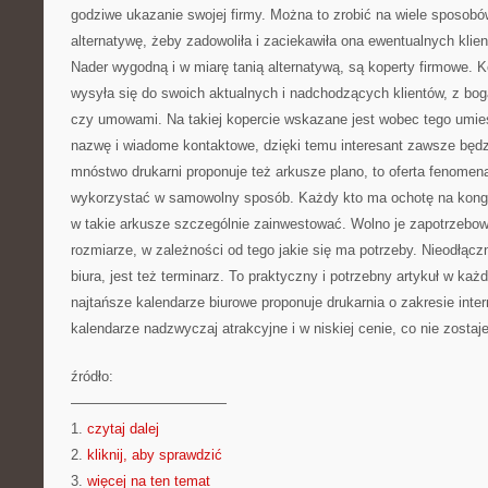
godziwe ukazanie swojej firmy. Można to zrobić na wiele sposobó
alternatywę, żeby zadowoliła i zaciekawiła ona ewentualnych klien
Nader wygodną i w miarę tanią alternatywą, są koperty firmowe. K
wysyła się do swoich aktualnych i nadchodzących klientów, z bog
czy umowami. Na takiej kopercie wskazane jest wobec tego umieści
nazwę i wiadome kontaktowe, dzięki temu interesant zawsze będz
mnóstwo drukarni proponuje też arkusze plano, to oferta fenomen
wykorzystać w samowolny sposób. Każdy kto ma ochotę na kongr
w takie arkusze szczególnie zainwestować. Wolno je zapotrzeb
rozmiarze, w zależności od tego jakie się ma potrzeby. Nieodłą
biura, jest też terminarz. To praktyczny i potrzebny artykuł w k
najtańsze kalendarze biurowe proponuje drukarnia o zakresie int
kalendarze nadzwyczaj atrakcyjne i w niskiej cenie, co nie zostaj
źródło:
———————————
1.
czytaj dalej
2.
kliknij, aby sprawdzić
3.
więcej na ten temat