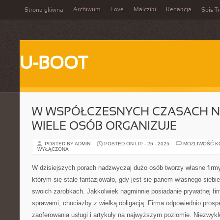
Archiwum
Love
Malcziki
Redakcja
Strona główna
Spis Tr
U-BOOT
W WSPÓŁCZESNYCH CZASACH NI
WIELE OSÓB ORGANIZUJE
POSTED BY ADMIN
POSTED ON LIP - 26 - 2025
MOŻLIWOŚĆ 
WYŁĄCZONA
W dzisiejszych porach nadzwyczaj dużo osób tworzy własne firmy
którym się stale fantazjowało, gdy jest się panem własnego sieb
swoich zarobkach. Jakkolwiek nagminnie posiadanie prywatnej firm
sprawami, chociażby z wielką obligacją. Firma odpowiednio prospe
zaoferowania usługi i artykuły na najwyższym poziomie. Niezwykle