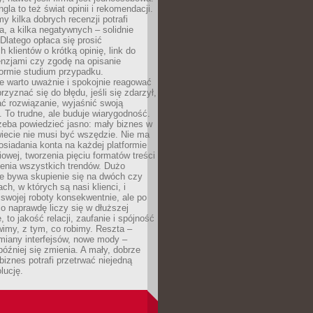
gla to też świat opinii i rekomendacji.
my kilka dobrych recenzji potrafi
a, a kilka negatywnych – solidnie
Dlatego opłaca się prosić
 klientów o krótką opinię, link do
cenzjami czy zgodę na opisanie
 formie studium przypadku.
e warto uważnie i spokojnie reagować
rzyznać się do błędu, jeśli się zdarzył,
ć rozwiązanie, wyjaśnić swoją
 To trudne, ale buduje wiarygodność.
zeba powiedzieć jasno: mały biznes w
iecie nie musi być wszędzie. Nie ma
siadania konta na każdej platformie
owej, tworzenia pięciu formatów treści
zenia wszystkich trendów. Dużo
ze bywa skupienie się na dwóch czy
ch, w których są nasi klienci, i
 swojej roboty konsekwentnie, ale po
co naprawdę liczy się w dłuższej
 to jakość relacji, zaufanie i spójność
imy, z tym, co robimy. Reszta –
miany interfejsów, nowe mody –
później się zmienia. A mały, dobrze
iznes potrafi przetrwać niejedną
lucję.