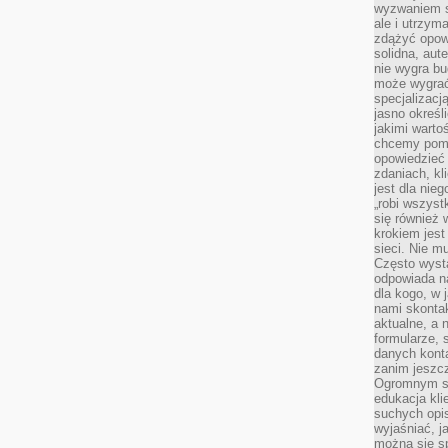
wyzwaniem st
ale i utrzym
zdążyć opowi
solidna, aut
nie wygra bu
może wygrać 
specjalizacj
jasno określ
jakimi warto
chcemy pomag
opowiedzieć 
zdaniach, kl
jest dla nie
„robi wszyst
się również
krokiem jes
sieci. Nie m
Często wysta
odpowiada n
dla kogo, w 
nami skonta
aktualne, a 
formularze, 
danych kont
zanim jeszcz
Ogromnym sp
edukacja kli
suchych opis
wyjaśniać, j
można się sp