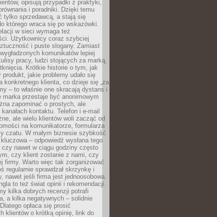
ientów, opisują przypadki z praktyki,
orównania i poradniki. Dzięki temu
ć tylko sprzedawcą, a stają się
do którego wraca się po wskazówki.
lacji w sieci wymaga też
ci. Użytkownicy coraz szybciej
ztuczność i puste slogany. Zamiast
 wygładzonych komunikatów lepiej
lisy pracy, ludzi stojących za marką,
knięcia. Krótkie historie o tym, jak
 produkt, jakie problemy udało się
a konkretnego klienta, co dzieje się „za
rmy – to właśnie one skracają dystans i
że marka przestaje być anonimowym
żna zapominać o prostych, ale
kanałach kontaktu. Telefon i e-mail
ne, ale wielu klientów woli zacząć od
domości na komunikatorze, formularza
czy czatu. W małym biznesie szybkość
a kluczowa – odpowiedź wysłana tego
 czy nawet w ciągu godziny często
ym, czy klient zostanie z nami, czy
j firmy. Warto więc tak zorganizować
oś regularnie sprawdzał skrzynkę i
, nawet jeśli firma jest jednoosobowa.
gla to też świat opinii i rekomendacji.
my kilka dobrych recenzji potrafi
a, a kilka negatywnych – solidnie
Dlatego opłaca się prosić
 klientów o krótką opinię, link do