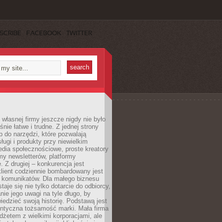
SCRIBE
FACEBOOK
TWITTER
własnej firmy jeszcze nigdy nie było
nie łatwe i trudne. Z jednej strony
 do narzędzi, które pozwalają
ugi i produkty przy niewielkim
dia społecznościowe, proste kreatory
my newsletterów, platformy
 Z drugiej – konkurencja jest
lient codziennie bombardowany jest
i komunikatów. Dla małego biznesu
aje się nie tylko dotarcie do odbiorcy,
anie jego uwagi na tyle długo, by
edzieć swoją historię. Podstawą jest
entyczna tożsamość marki. Mała firma
dżetem z wielkimi korporacjami, ale