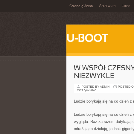
Archiwum
Love
Strona główna
U-BOOT
W WSPÓŁCZESNY
NIEZWYKLE
POSTED BY ADMIN
POSTED ON 
WYŁĄCZONA
Ludzie borykają się na co dzień z
Ludzie borykają się na co dzień z
wyglądu. Raz za razem dotykają ich
odrażająco działają, jednak giga