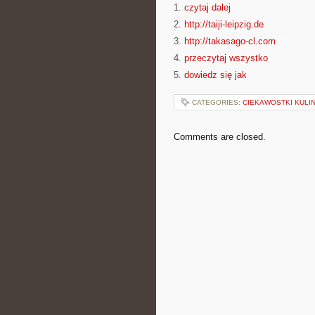
1.
czytaj dalej
2.
http://taiji-leipzig.de
3.
http://takasago-cl.com
4.
przeczytaj wszystko
5.
dowiedz się jak
CATEGORIES:
CIEKAWOSTKI KULI
Comments are closed.