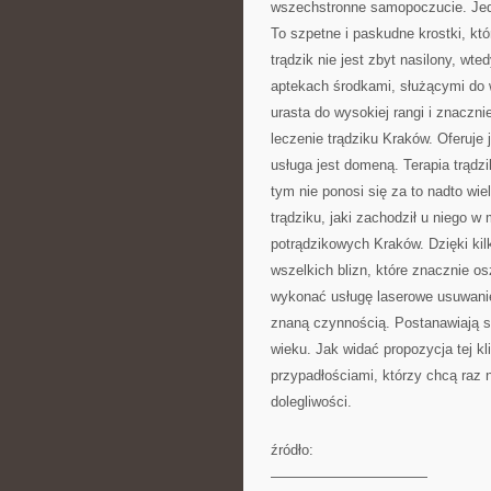
wszechstronne samopoczucie. Jedn
To szpetne i paskudne krostki, któ
trądzik nie jest zbyt nasilony, w
aptekach środkami, służącymi do wa
urasta do wysokiej rangi i znaczn
leczenie trądziku Kraków. Oferuje 
usługa jest domeną. Terapia trądzi
tym nie ponosi się za to nadto wie
trądziku, jaki zachodził u niego w 
potrądzikowych Kraków. Dzięki k
wszelkich blizn, które znacznie os
wykonać usługę laserowe usuwanie
znaną czynnością. Postanawiają si
wieku. Jak widać propozycja tej kl
przypadłościami, którzy chcą raz
dolegliwości.
źródło:
———————————