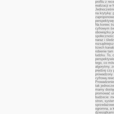
profilu z re
realizacji w
Jednocześni
na krytykę: p
zaproponowa
perspektywę.
Na koniec tr
cyfrowym św
obowiązku po
społeczności
naraz i śled
rozsądniejs
trzech kanała
robienie tam
ludzku. To, 
perspektywie,
tego, co mów
algorytmy, z
prędzej czy 
prowadzony b
cyfrową rewo
Prowadzenie 
tak jednocześ
mamy dostęp
promować usł
budżecie: me
stron, syste
sprzedażowe.
ogromna, a k
dziesiątkam