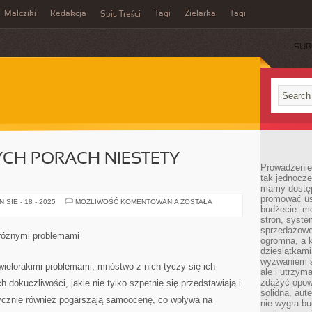
Malcziki
Redakcja
Tagi
Zielarka
Tagi
Spis Treści
SUB
CH PORACH NIESTETY
Prowadzenie 
tak jednocześ
mamy dostęp
promować usł
W
SIE - 18 - 2025
MOŻLIWOŚĆ KOMENTOWANIA
ZOSTAŁA
budżecie: me
WSPÓŁCZESNYCH
PORACH
stron, syste
NIESTETY
sprzedażowe.
NIEZWYKLE
 różnymi problemami
ogromna, a k
dziesiątkam
wyzwaniem st
 wielorakimi problemami, mnóstwo z nich tyczy się ich
ale i utrzym
zdążyć opowi
 dokuczliwości, jakie nie tylko szpetnie się przedstawiają i
solidna, aut
ntycznie również pogarszają samoocenę, co wpływa na
nie wygra bu