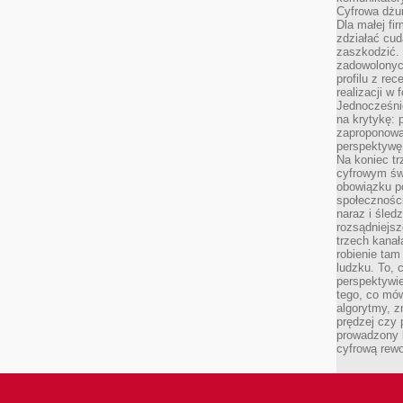
Cyfrowa dżun
Dla małej fir
zdziałać cud
zaszkodzić. 
zadowolonych
profilu z re
realizacji w
Jednocześni
na krytykę: p
zaproponowa
perspektywę.
Na koniec tr
cyfrowym św
obowiązku po
społeczności
naraz i śled
rozsądniejs
trzech kanała
robienie tam
ludzku. To, 
perspektywie,
tego, co mów
algorytmy, z
prędzej czy 
prowadzony b
cyfrową rewo