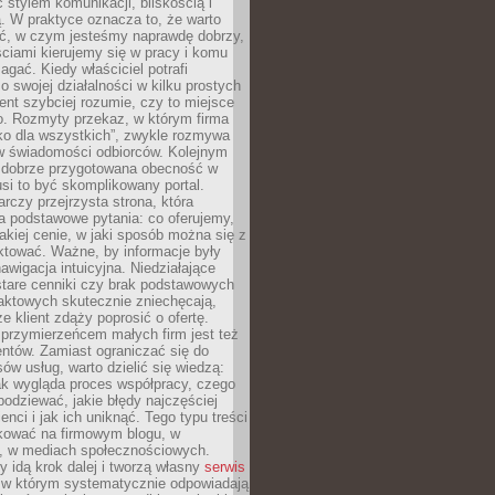
stylem komunikacji, bliskością i
ą. W praktyce oznacza to, że warto
ić, w czym jesteśmy naprawdę dobrzy,
ściami kierujemy się w pracy i komu
ać. Kiedy właściciel potrafi
o swojej działalności w kilku prostych
ient szybciej rozumie, czy to miejsce
go. Rozmyty przekaz, w którym firma
ko dla wszystkich”, zwykle rozmywa
 w świadomości odbiorców. Kolejnym
t dobrze przygotowana obecność w
usi to być skomplikowany portal.
rczy przejrzysta strona, która
a podstawowe pytania: co oferujemy,
jakiej cenie, w jaki sposób można się z
ktować. Ważne, by informacje były
nawigacja intuicyjna. Niedziałające
stare cenniki czy brak podstawowych
aktowych skutecznie zniechęcają,
e klient zdąży poprosić o ofertę.
rzymierzeńcem małych firm jest też
entów. Zamiast ograniczać się do
ów usług, warto dzielić się wiedzą:
ak wygląda proces współpracy, czego
odziewać, jakie błędy najczęściej
ienci i jak ich uniknąć. Tego typu treści
kować na firmowym blogu, w
e, w mediach społecznościowych.
my idą krok dalej i tworzą własny
serwis
w którym systematycznie odpowiadają