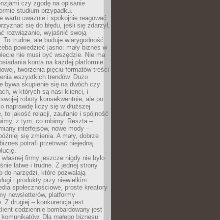
cenzjami czy zgodę na opisanie
 formie studium przypadku.
e warto uważnie i spokojnie reagować
rzyznać się do błędu, jeśli się zdarzył,
ć rozwiązanie, wyjaśnić swoją
 To trudne, ale buduje wiarygodność.
zeba powiedzieć jasno: mały biznes w
iecie nie musi być wszędzie. Nie ma
siadania konta na każdej platformie
owej, tworzenia pięciu formatów treści
zenia wszystkich trendów. Dużo
ze bywa skupienie się na dwóch czy
ch, w których są nasi klienci, i
 swojej roboty konsekwentnie, ale po
co naprawdę liczy się w dłuższej
 to jakość relacji, zaufanie i spójność
imy, z tym, co robimy. Reszta –
miany interfejsów, nowe mody –
później się zmienia. A mały, dobrze
iznes potrafi przetrwać niejedną
lucję.
własnej firmy jeszcze nigdy nie było
nie łatwe i trudne. Z jednej strony
 do narzędzi, które pozwalają
ugi i produkty przy niewielkim
dia społecznościowe, proste kreatory
my newsletterów, platformy
 Z drugiej – konkurencja jest
lient codziennie bombardowany jest
i komunikatów. Dla małego biznesu