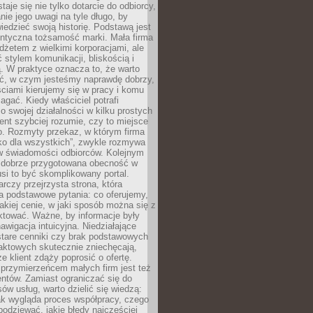
aje się nie tylko dotarcie do odbiorcy,
anie jego uwagi na tyle długo, by
edzieć swoją historię. Podstawą jest
entyczna tożsamość marki. Mała firma
dżetem z wielkimi korporacjami, ale
stylem komunikacji, bliskością i
ą. W praktyce oznacza to, że warto
ić, w czym jesteśmy naprawdę dobrzy,
ściami kierujemy się w pracy i komu
ać. Kiedy właściciel potrafi
o swojej działalności w kilku prostych
ient szybciej rozumie, czy to miejsce
go. Rozmyty przekaz, w którym firma
ko dla wszystkich”, zwykle rozmywa
 w świadomości odbiorców. Kolejnym
t dobrze przygotowana obecność w
usi to być skomplikowany portal.
rczy przejrzysta strona, która
a podstawowe pytania: co oferujemy,
jakiej cenie, w jaki sposób można się z
ktować. Ważne, by informacje były
nawigacja intuicyjna. Niedziałające
stare cenniki czy brak podstawowych
aktowych skutecznie zniechęcają,
e klient zdąży poprosić o ofertę.
rzymierzeńcem małych firm jest też
entów. Zamiast ograniczać się do
ów usług, warto dzielić się wiedzą:
ak wygląda proces współpracy, czego
odziewać, jakie błędy najczęściej