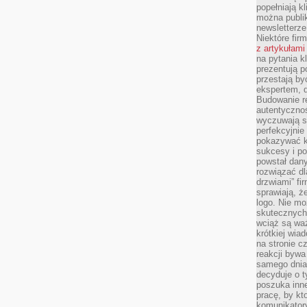
popełniają kl
można publi
newsletterz
Niektóre fir
z artykułami
na pytania kl
prezentują p
przestają by
ekspertem, 
Budowanie re
autentycznoś
wyczuwają s
perfekcyjnie
pokazywać ku
sukcesy i pot
powstał dany
rozwiązać dl
drzwiami” fi
sprawiają, 
logo. Nie mo
skutecznych 
wciąż są waż
krótkiej wia
na stronie 
reakcji byw
samego dnia
decyduje o t
poszuka inne
pracę, by kt
komunikatory