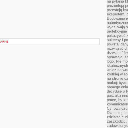
na pytania kl
prezentują p
przestają by
ekspertem, 
Budowanie re
autentycznoś
wyczuwają s
perfekcyjnie
pokazywać ku
sukcesy i pot
NARNE
powstał dany
rozwiązać dl
drzwiami” fi
sprawiają, 
logo. Nie mo
skutecznych 
wciąż są waż
krótkiej wia
na stronie 
reakcji byw
samego dnia
decyduje o t
poszuka inne
pracę, by kt
komunikatory
Cyfrowa dżun
Dla małej fir
zdziałać cud
zaszkodzić. 
zadowolonych