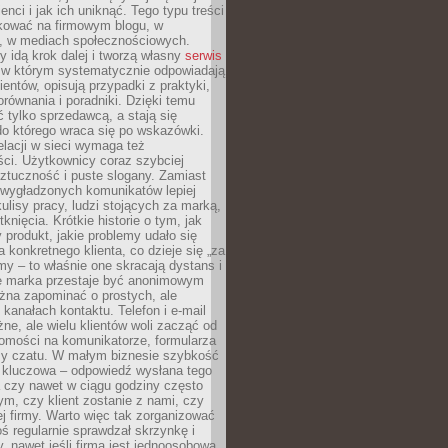
ienci i jak ich uniknąć. Tego typu treści
kować na firmowym blogu, w
e, w mediach społecznościowych.
my idą krok dalej i tworzą własny
serwis
w którym systematycznie odpowiadają
ientów, opisują przypadki z praktyki,
orównania i poradniki. Dzięki temu
ć tylko sprzedawcą, a stają się
do którego wraca się po wskazówki.
lacji w sieci wymaga też
ci. Użytkownicy coraz szybciej
ztuczność i puste slogany. Zamiast
 wygładzonych komunikatów lepiej
lisy pracy, ludzi stojących za marką,
knięcia. Krótkie historie o tym, jak
 produkt, jakie problemy udało się
a konkretnego klienta, co dzieje się „za
rmy – to właśnie one skracają dystans i
że marka przestaje być anonimowym
żna zapominać o prostych, ale
kanałach kontaktu. Telefon i e-mail
ne, ale wielu klientów woli zacząć od
domości na komunikatorze, formularza
czy czatu. W małym biznesie szybkość
a kluczowa – odpowiedź wysłana tego
 czy nawet w ciągu godziny często
ym, czy klient zostanie z nami, czy
j firmy. Warto więc tak zorganizować
oś regularnie sprawdzał skrzynkę i
, nawet jeśli firma jest jednoosobowa.