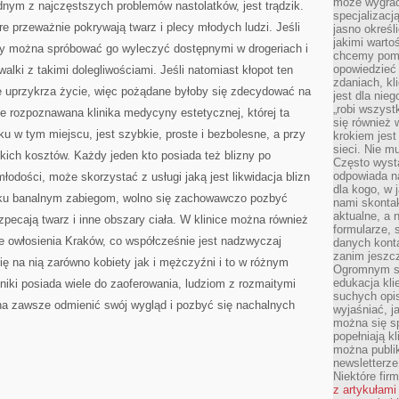
może wygrać 
ym z najczęstszych problemów nastolatków, jest trądzik.
specjalizacj
re przeważnie pokrywają twarz i plecy młodych ludzi. Jeśli
jasno określ
jakimi warto
tedy można spróbować go wyleczyć dostępnymi w drogeriach i
chcemy pomag
opowiedzieć 
lki z takimi dolegliwościami. Jeśli natomiast kłopot ten
zdaniach, kl
ie uprzykrza życie, więc pożądane byłoby się zdecydować na
jest dla nie
„robi wszyst
je rozpoznawana klinika medycyny estetycznej, której ta
się również
ku w tym miejscu, jest szybkie, proste i bezbolesne, a przy
krokiem jes
sieci. Nie m
lkich kosztów. Każdy jeden kto posiada też blizny po
Często wysta
odpowiada n
młodości, może skorzystać z usługi jaką jest likwidacja blizn
dla kogo, w 
ilku banalnym zabiegom, wolno się zachowawczo pozbyć
nami skonta
aktualne, a 
zpecają twarz i inne obszary ciała. W klinice można również
formularze, 
 owłosienia Kraków, co współcześnie jest nadzwyczaj
danych kont
zanim jeszcz
ę na nią zarówno kobiety jak i mężczyźni i to w różnym
Ogromnym sp
edukacja kli
iniki posiada wiele do zaoferowania, ludziom z rozmaitymi
suchych opis
 na zawsze odmienić swój wygląd i pozbyć się nachalnych
wyjaśniać, j
można się sp
popełniają kl
można publi
newsletterz
Niektóre fir
z artykułami