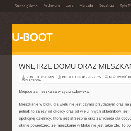
Archiwum
Love
Malcziki
Redakcja
Strona główna
Spis Tr
U-BOOT
WNĘTRZE DOMU ORAZ MIESZKA
POSTED BY ADMIN
POSTED ON LIP - 20 - 2025
MOŻLIWOŚĆ 
WYŁĄCZONA
Miejsce zamieszkania w życiu człowieka
Mieszkanie w bloku dla wielu nie jest czymś przydatnym oraz n
jednak to zależy od okolicy oraz od wielu innych składników. jeśli
spokojnej dzielnicy, która jest strzeżona oraz zamknięta dla obc
stanie powiedzieć, że mieszkanie w bloku nie jest takie złe. To p