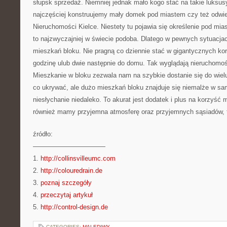
słupsk sprzedaż. Niemniej jednak mało kogo stać na takie luksusy 
najczęściej konstruujemy mały domek pod miastem czy też odwi
Nieruchomości Kielce. Niestety tu pojawia się określenie pod mia
to najzwyczajniej w świecie podoba. Dlatego w pewnych sytuacjac
mieszkań bloku. Nie pragną co dziennie stać w gigantycznych ko
godzinę ulub dwie następnie do domu. Tak wyglądają nieruchomoś
Mieszkanie w bloku zezwala nam na szybkie dostanie się do wiel
co ukrywać, ale dużo mieszkań bloku znajduje się niemalże w s
niesłychanie niedaleko. To akurat jest dodatek i plus na korzyść 
również mamy przyjemna atmosferę oraz przyjemnych sąsiadów, 
źródło:
———————————
1.
http://collinsvilleumc.com
2.
http://colouredrain.de
3.
poznaj szczegóły
4.
przeczytaj artykuł
5.
http://control-design.de
CATEGORIES:
MALEDIWY