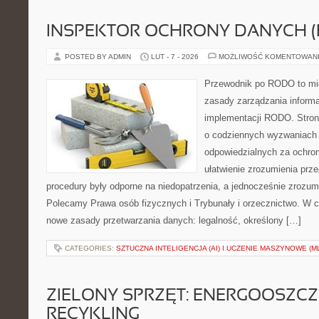
INSPEKTOR OCHRONY DANYCH (
POSTED BY ADMIN
LUT - 7 - 2026
MOŻLIWOŚĆ KOMENTOWAN
Przewodnik po RODO to mie
zasady zarządzania informa
implementacji RODO. Stron
o codziennych wyzwaniach 
odpowiedzialnych za ochron
ułatwienie zrozumienia prz
procedury były odporne na niedopatrzenia, a jednocześnie zrozum
Polecamy Prawa osób fizycznych i Trybunały i orzecznictwo. W c
nowe zasady przetwarzania danych: legalność, określony […]
CATEGORIES:
SZTUCZNA INTELIGENCJA (AI) I UCZENIE MASZYNOWE (M
ZIELONY SPRZĘT: ENERGOOSZC
RECYKLING