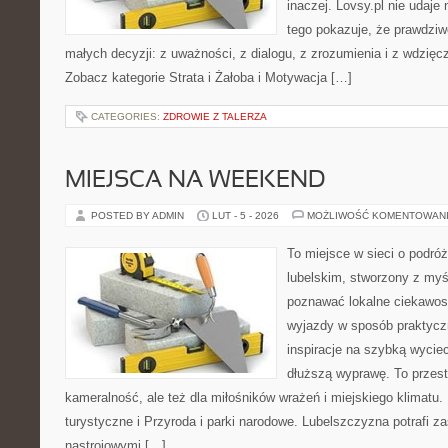
inaczej. Lovsy.pl nie udaje
tego pokazuje, że prawdziw
małych decyzji: z uważności, z dialogu, z zrozumienia i z wdzięc
Zobacz kategorie Strata i Żałoba i Motywacja […]
CATEGORIES:
ZDROWIE Z TALERZA
MIEJSCA NA WEEKEND
POSTED BY ADMIN
LUT - 5 - 2026
MOŻLIWOŚĆ KOMENTOWAN
To miejsce w sieci o podró
lubelskim, stworzony z myśl
poznawać lokalne ciekawost
wyjazdy w sposób praktyczn
inspiracje na szybką wycie
dłuższą wyprawę. To przestr
kameralność, ale też dla miłośników wrażeń i miejskiego klimatu.
turystyczne i Przyroda i parki narodowe. Lubelszczyzna potrafi z
nastrojowymi […]