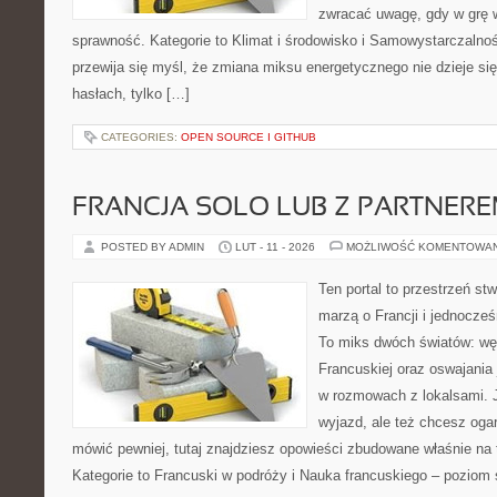
zwracać uwagę, gdy w grę 
sprawność. Kategorie to Klimat i środowisko i Samowystarczalnoś
przewija się myśl, że zmiana miksu energetycznego nie dzieje się
hasłach, tylko […]
CATEGORIES:
OPEN SOURCE I GITHUB
FRANCJA SOLO LUB Z PARTNER
POSTED BY ADMIN
LUT - 11 - 2026
MOŻLIWOŚĆ KOMENTOWA
Ten portal to przestrzeń st
marzą o Francji i jednocześn
To miks dwóch światów: wę
Francuskiej oraz oswajania
w rozmowach z lokalsami. 
wyjazd, ale też chcesz ogar
mówić pewniej, tutaj znajdziesz opowieści zbudowane właśnie n
Kategorie to Francuski w podróży i Nauka francuskiego – poziom