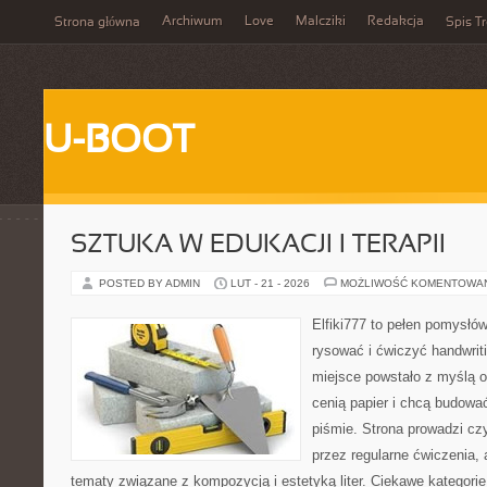
Archiwum
Love
Malcziki
Redakcja
Strona główna
Spis Tr
U-BOOT
SZTUKA W EDUKACJI I TERAPII
POSTED BY ADMIN
LUT - 21 - 2026
MOŻLIWOŚĆ KOMENTOWA
Elfiki777 to pełen pomysłów
rysować i ćwiczyć handwrit
miejsce powstało z myślą o 
cenią papier i chcą budowa
piśmie. Strona prowadzi czy
przez regularne ćwiczenia,
tematy związane z kompozycją i estetyką liter. Ciekawe kategorie 