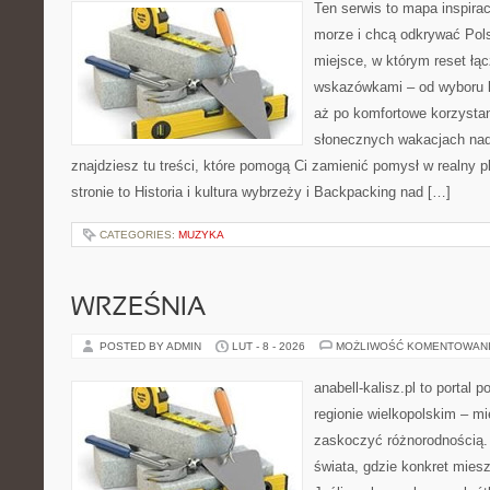
Ten serwis to mapa inspirac
morze i chcą odkrywać Pol
miejsce, w którym reset łą
wskazówkami – od wyboru k
aż po komfortowe korzystan
słonecznych wakacjach n
znajdziesz tu treści, które pomogą Ci zamienić pomysł w realny p
stronie to Historia i kultura wybrzeży i Backpacking nad […]
CATEGORIES:
MUZYKA
WRZEŚNIA
POSTED BY ADMIN
LUT - 8 - 2026
MOŻLIWOŚĆ KOMENTOWAN
anabell-kalisz.pl to portal 
regionie wielkopolskim – mie
zaskoczyć różnorodnością. 
świata, gdzie konkret mies