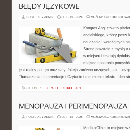
BŁĘDY JĘZYKOWE
POSTED BY ADMIN
LUT - 19 - 2026
MOŻLIWOŚĆ KOMENTOWA
Kongres Anglistów to platfo
angielskiego, którzy posz
nauczania i wdrażalnych na
Strona powstała z myślą o 
w miejscu i traktują dydakt
miejsce spotkania pomysłów 
jest realny postęp oraz satysfakcja zarówno uczących, jak i ucz
Tłumaczenia i interpretacje i Czytanie i rozumienie tekstu. Idea st
CATEGORIES:
GRAFFITI I STREET ART
MENOPAUZA I PERIMENOPAUZA
POSTED BY ADMIN
LUT - 18 - 2026
MOŻLIWOŚĆ KOMENTOWA
MediluxClinic to miejsce w 