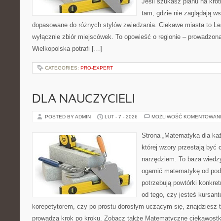
Jeśli szukasz planu na kró
tam, gdzie nie zaglądają ws
dopasowane do różnych stylów zwiedzania. Ciekawe miasta to Lesz
wyłącznie zbiór miejscówek. To opowieść o regionie – prowadzona
Wielkopolska potrafi […]
CATEGORIES:
PRO-EXPERT
DLA NAUCZYCIELI
POSTED BY ADMIN
LUT - 7 - 2026
MOŻLIWOŚĆ KOMENTOWAN
Strona „Matematyka dla każ
której wzory przestają być 
narzędziem. To baza wiedzy
ogarnić matematykę od pods
potrzebują powtórki konkre
od tego, czy jesteś kursan
korepetytorem, czy po prostu dorosłym uczącym się, znajdziesz t
prowadzą krok po kroku. Zobacz także Matematyczne ciekawostki 