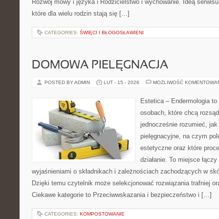
Rozwój mowy i języka i Rodzicielstwo i wychowanie. Ideą serwisu
które dla wielu rodzin stają się […]
CATEGORIES:
ŚWIĘCI I BŁOGOSŁAWIENI
DOMOWA PIELĘGNACJA
POSTED BY ADMIN
LUT - 15 - 2026
MOŻLIWOŚĆ KOMENTOWA
Estetica – Endermologia to 
osobach, które chcą rozsąd
jednocześnie rozumieć, jak 
pielęgnacyjne, na czym po
estetyczne oraz które proc
działanie. To miejsce łączy
wyjaśnieniami o składnikach i zależnościach zachodzących w skó
Dzięki temu czytelnik może selekcjonować rozwiązania trafniej or
Ciekawe kategorie to Przeciwwskazania i bezpieczeństwo i […]
CATEGORIES:
KOMPOSTOWANIE