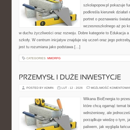
szkolapopow.pl pokazuje fu
podkreśla kierunek działań n
portret o poznawaniu świat
wczesnoszkolnego aż po ko
w duchu życzliwości oraz rozwoju. Dobre kategorie to Edukacja a
szkoły. W centrum inicjatyw znajduje się uczeń oraz jego potrze
jest tu rozumiana jako podstawa […]
CATEGORIES:
MMORPG
PRZEMYSŁ I DUŻE INWESTYCJE
POSTED BY ADMIN
LUT - 12 - 2026
MOŻLIWOŚĆ KOMENTOWA
Wikana BioEnergia to przes
które chcą ogarnąć temat b
wdrożeniowy, ale jednocześ
porządkuje wiedzę o tym, j
paliwem, jak wygląda łańcu