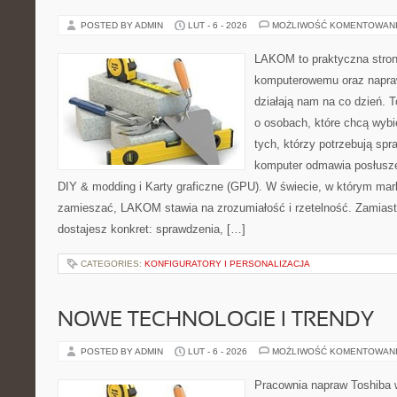
POSTED BY ADMIN
LUT - 6 - 2026
MOŻLIWOŚĆ KOMENTOWAN
LAKOM to praktyczna stron
komputerowemu oraz napra
działają nam na co dzień. 
o osobach, które chcą wybi
tych, którzy potrzebują sp
komputer odmawia posłusze
DIY & modding i Karty graficzne (GPU). W świecie, w którym mark
zamieszać, LAKOM stawia na zrozumiałość i rzetelność. Zamias
dostajesz konkret: sprawdzenia, […]
CATEGORIES:
KONFIGURATORY I PERSONALIZACJA
NOWE TECHNOLOGIE I TRENDY
POSTED BY ADMIN
LUT - 6 - 2026
MOŻLIWOŚĆ KOMENTOWAN
Pracownia napraw Toshiba 