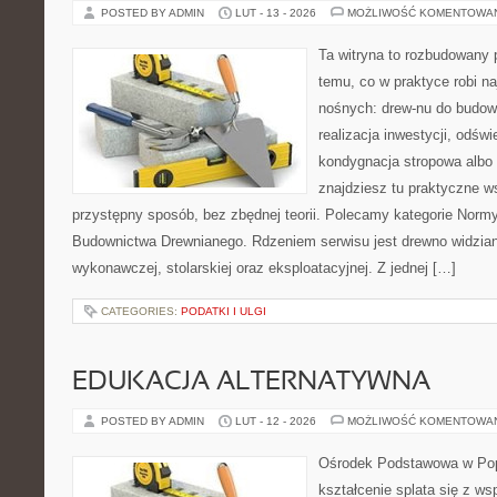
POSTED BY ADMIN
LUT - 13 - 2026
MOŻLIWOŚĆ KOMENTOWA
Ta witryna to rozbudowany 
temu, co w praktyce robi na
nośnych: drew-nu do budowy.
realizacja inwestycji, odśw
kondygnacja stropowa albo
znajdziesz tu praktyczne 
przystępny sposób, bez zbędnej teorii. Polecamy kategorie Normy,
Budownictwa Drewnianego. Rdzeniem serwisu jest drewno widzian
wykonawczej, stolarskiej oraz eksploatacyjnej. Z jednej […]
CATEGORIES:
PODATKI I ULGI
EDUKACJA ALTERNATYWNA
POSTED BY ADMIN
LUT - 12 - 2026
MOŻLIWOŚĆ KOMENTOWA
Ośrodek Podstawowa w Pop
kształcenie splata się z ws