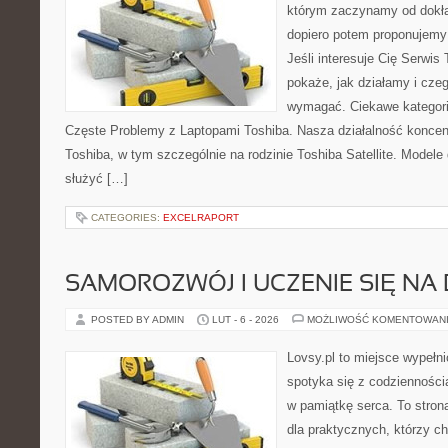
którym zaczynamy od dokład
dopiero potem proponujemy
Jeśli interesuje Cię Serwis
pokaże, jak działamy i cze
wymagać. Ciekawe kategorie
Częste Problemy z Laptopami Toshiba. Nasza działalność koncent
Toshiba, w tym szczególnie na rodzinie Toshiba Satellite. Modele
służyć […]
CATEGORIES:
EXCELRAPORT
SAMOROZWÓJ I UCZENIE SIĘ NA
POSTED BY ADMIN
LUT - 6 - 2026
MOŻLIWOŚĆ KOMENTOWAN
Lovsy.pl to miejsce wypełn
spotyka się z codzienności
w pamiątkę serca. To stron
dla praktycznych, którzy c