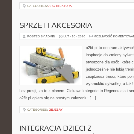
CATEGORIES:
ARCHITEKTURA
SPRZĘT I AKCESORIA
POSTED BY ADMIN
LUT - 10 - 2026
MOŻLIWOŚĆ KOMENTOWA
o2fit.pl to centrum aktywno
inspiracją do zmiany sylwetk
stworzone dla osób, które 
jednocześnie nie lubią treni
znajdziesz treści, które p
wysmuklić sylwetkę, a tak
bez presji, za to z planem. Ciekawe kategorie to Regeneracja i sen
o2fit.pl opiera się na prostym założeniu: […]
CATEGORIES:
GEJZERY
INTEGRACJA DZIECI Z