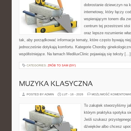
dobrostanie dziewczyn na k
internetowy, który łączy c
wspierającym tonem dla z
centrum tej przestrzeni sto
oraz lepsze rozumienie wła
tak, aby porządkować informacje tematy, które często bywają nie
jednocześnie dotykają komfortu. Kategorie Choroby ginekologiczn
współistniejące. Na łamach MediluxClinic pojawiają się teksty […]
CATEGORIES:
ZRÓB TO SAM (DIY)
MUZYKA KLASYCZNA
POSTED BY ADMIN
LUT - 16 - 2026
MOŻLIWOŚĆ KOMENTOWA
To zakątek stworzyliśmy ja
którym praktyka spotyka si
Jeśli szukasz przystępneg
dźwięków albo chcesz upo