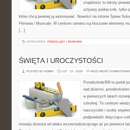
znajdziesz tu teksty prowad
sztywny podręcznik, tylko 
które chcą pewniej ją wykonywać. Nowości na stronie Śpiew Sol
Filmowa i Musicale. W centrum serwisu są kluczowe elementy mu
[…]
CATEGORIES:
PRZEGLĄDY I RANKINGI
ŚWIĘTA I UROCZYSTOŚCI
POSTED BY ADMIN
LUT - 15 - 2026
MOŻLIWOŚĆ KOMENTOWA
Przedszkole309 to portal 
nad dziećmi, przedszkolom 
w pierwszych latach rozwoj
szkolnej. To centrum wiedz
nauczyciele i osoby wspier
podpowiedzi dotyczące cod
rozwoju dziecka od wieku wczesnodziecięcego aż po pierwsze lat