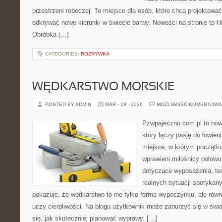
przestrzeni roboczej. To miejsce dla osób, które chcą projektować,
odkrywać nowe kierunki w świecie barwy. Nowości na stronie to Hist
Obróbka […]
CATEGORIES:
ROZRYWKA
WĘDKARSTWO MORSKIE
POSTED BY ADMIN
MAR - 19 - 2026
MOŻLIWOŚĆ KOMENTOWA
Pzwpajeczno.com.pl to now
który łączy pasję do łowieni
miejsce, w którym początk
wprawieni miłośnicy połow
dotyczące wyposażenia, tec
realnych sytuacji spotykan
pokazuje, że wędkarstwo to nie tylko forma wypoczynku, ale równi
uczy cierpliwości. Na blogu użytkownik może zanurzyć się w świ
się, jak skuteczniej planować wyprawy. […]