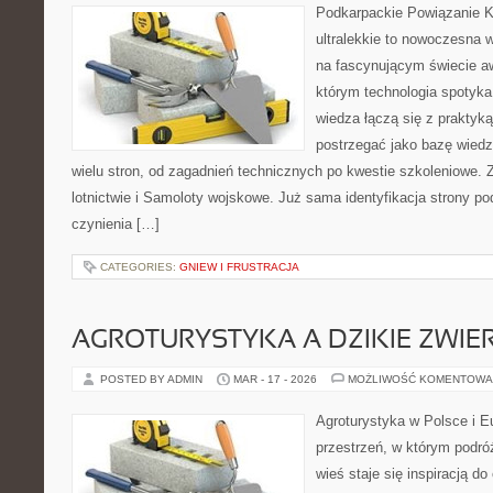
Podkarpackie Powiązanie K
ultralekkie to nowoczesna w
na fascynującym świecie awi
którym technologia spotyka 
wiedza łączą się z praktyk
postrzegać jako bazę wiedzy
wielu stron, od zagadnień technicznych po kwestie szkoleniowe. 
lotnictwie i Samoloty wojskowe. Już sama identyfikacja strony p
czynienia […]
CATEGORIES:
GNIEW I FRUSTRACJA
AGROTURYSTYKA A DZIKIE ZWIE
POSTED BY ADMIN
MAR - 17 - 2026
MOŻLIWOŚĆ KOMENTOWA
Agroturystyka w Polsce i Eu
przestrzeń, w którym podróż
wieś staje się inspiracją d