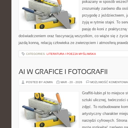
pokazany w sposób wszechs
zrozumiały zarówno dla osó
przygodę z jeździectwem, jak
żyją w rytmie stajni. To se
pasję do koni z praktyczną
doświadczeniem oraz fascynacją wszystkim, co wiąże się z życie
jazdą konną, relacją człowieka ze zwierzęciem i atmosferą prawdz
CATEGORIES:
LITERATURA I POEZJA MYŚLIWSKA
AI W GRAFICE I FOTOGRAFII
POSTED BY ADMIN
MAR - 20 - 2026
MOŻLIWOŚĆ KOMENTOWA
Graffiti-lubin.pl to miejsce
sztuki ulicznej, twórczości 
zdjęć. To rozbudowane kom
artystyczny charakter miejs
narzędzi cyfrowych. Stron
może rozkwitać zarówno na ś