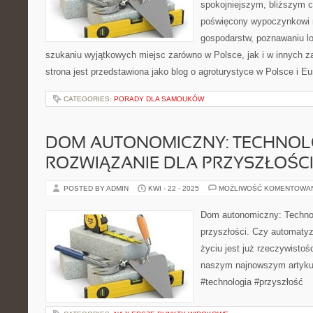
spokojniejszym, bliższym c
poświęcony wypoczynkowi n
gospodarstw, poznawaniu lo
szukaniu wyjątkowych miejsc zarówno w Polsce, jak i w innych 
strona jest przedstawiona jako blog o agroturystyce w Polsce i Eur
CATEGORIES:
PORADY DLA SAMOUKÓW
DOM AUTONOMICZNY: TECHNOL
ROZWIĄZANIE DLA PRZYSZŁOŚC
POSTED BY ADMIN
KWI - 22 - 2025
MOŻLIWOŚĆ KOMENTOWA
Dom autonomiczny: Technol
przyszłości. Czy automat
życiu jest już rzeczywisto
naszym najnowszym artyku
#technologia #przyszłość