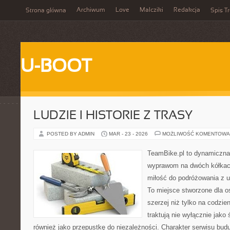
Archiwum
Love
Malcziki
Redakcja
Strona główna
Spis Tr
U-BOOT
LUDZIE I HISTORIE Z TRASY
POSTED BY ADMIN
MAR - 23 - 2026
MOŻLIWOŚĆ KOMENTOWA
TeamBike.pl to dynamiczna
wyprawom na dwóch kółkach
miłość do podróżowania z
To miejsce stworzone dla o
szerzej niż tylko na codzie
traktują nie wyłącznie jako 
również jako przepustkę do niezależności. Charakter serwisu bud