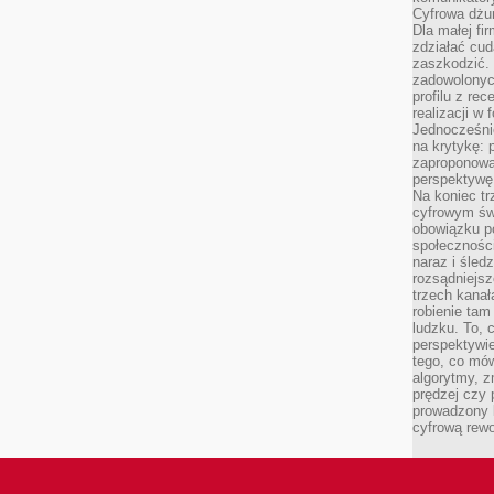
Cyfrowa dżun
Dla małej fir
zdziałać cud
zaszkodzić. 
zadowolonych
profilu z re
realizacji w
Jednocześni
na krytykę: p
zaproponowa
perspektywę.
Na koniec tr
cyfrowym św
obowiązku po
społeczności
naraz i śled
rozsądniejs
trzech kanała
robienie tam
ludzku. To, 
perspektywie,
tego, co mów
algorytmy, z
prędzej czy 
prowadzony b
cyfrową rewo