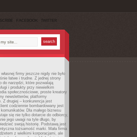
SCRIBE
FACEBOOK
TWITTER
własnej firmy jeszcze nigdy nie było
nie łatwe i trudne. Z jednej strony
 do narzędzi, które pozwalają
ugi i produkty przy niewielkim
dia społecznościowe, proste kreatory
my newsletterów, platformy
 Z drugiej – konkurencja jest
lient codziennie bombardowany jest
i komunikatów. Dla małego biznesu
aje się nie tylko dotarcie do odbiorcy,
anie jego uwagi na tyle długo, by
edzieć swoją historię. Podstawą jest
entyczna tożsamość marki. Mała firma
dżetem z wielkimi korporacjami, ale