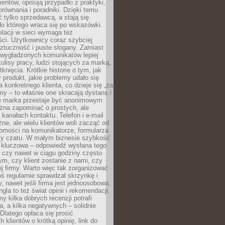
ientów, opisują przypadki z praktyki,
orównania i poradniki. Dzięki temu
ć tylko sprzedawcą, a stają się
do którego wraca się po wskazówki.
lacji w sieci wymaga też
ci. Użytkownicy coraz szybciej
ztuczność i puste slogany. Zamiast
 wygładzonych komunikatów lepiej
lisy pracy, ludzi stojących za marką,
knięcia. Krótkie historie o tym, jak
 produkt, jakie problemy udało się
a konkretnego klienta, co dzieje się „za
rmy – to właśnie one skracają dystans i
że marka przestaje być anonimowym
żna zapominać o prostych, ale
kanałach kontaktu. Telefon i e-mail
ne, ale wielu klientów woli zacząć od
domości na komunikatorze, formularza
czy czatu. W małym biznesie szybkość
a kluczowa – odpowiedź wysłana tego
 czy nawet w ciągu godziny często
ym, czy klient zostanie z nami, czy
j firmy. Warto więc tak zorganizować
oś regularnie sprawdzał skrzynkę i
, nawet jeśli firma jest jednoosobowa.
gla to też świat opinii i rekomendacji.
my kilka dobrych recenzji potrafi
a, a kilka negatywnych – solidnie
Dlatego opłaca się prosić
 klientów o krótką opinię, link do