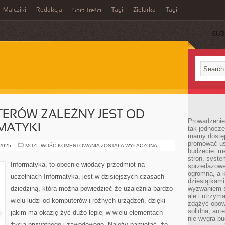
Malcziki
Redakcja
Tagi
Zielarka
Tagi
Spis Treści
SUB
ERÓW ZALEŻNY JEST OD
Prowadzenie 
MATYKI
tak jednocześ
mamy dostęp
promować usł
ROZWÓJ
 2025
MOŻLIWOŚĆ KOMENTOWANIA
ZOSTAŁA WYŁĄCZONA
budżecie: me
KOMPUTERÓW
ZALEŻNY
stron, syste
JEST
Informatyka, to obecnie wiodący przedmiot na
sprzedażowe.
OD
ROZWOJU
ogromna, a k
uczelniach Informatyka, jest w dzisiejszych czasach
INFORMATYKI
dziesiątkam
dziedziną, która można powiedzieć że uzależnia bardzo
wyzwaniem st
ale i utrzym
wielu ludzi od komputerów i różnych urządzeń, dzięki
zdążyć opowi
solidna, aut
jakim ma okazję żyć dużo lepiej w wielu elementach
nie wygra bu
życia prywatnego i zawodowego. Należy pamiętać, że