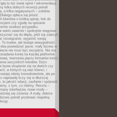
gla to też świat opinii i rekomendacji.
my kilka dobrych recenzji potrafi
a, a kilka negatywnych – solidnie
Dlatego opłaca się prosić
 klientów o krótką opinię, link do
cenzjami czy zgodę na opisanie
 formie studium przypadku.
e warto uważnie i spokojnie reagować
rzyznać się do błędu, jeśli się zdarzył,
ć rozwiązanie, wyjaśnić swoją
 To trudne, ale buduje wiarygodność.
zeba powiedzieć jasno: mały biznes w
iecie nie musi być wszędzie. Nie ma
siadania konta na każdej platformie
owej, tworzenia pięciu formatów treści
zenia wszystkich trendów. Dużo
ze bywa skupienie się na dwóch czy
ch, w których są nasi klienci, i
 swojej roboty konsekwentnie, ale po
co naprawdę liczy się w dłuższej
 to jakość relacji, zaufanie i spójność
imy, z tym, co robimy. Reszta –
miany interfejsów, nowe mody –
później się zmienia. A mały, dobrze
iznes potrafi przetrwać niejedną
lucję.