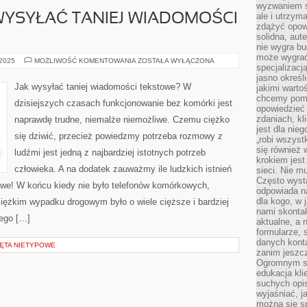
wyzwaniem st
ale i utrzym
WYSYŁAĆ TANIEJ WIADOMOŚCI
zdążyć opowi
solidna, aut
nie wygra bu
może wygrać 
W
 2025
MOŻLIWOŚĆ KOMENTOWANIA
ZOSTAŁA WYŁĄCZONA
specjalizacj
JAKI
SPOSÓB
jasno określ
WYSYŁAĆ
Jak wysyłać taniej wiadomości tekstowe? W
jakimi warto
TANIEJ
chcemy pomag
WIADOMOŚCI
dzisiejszych czasach funkcjonowanie bez komórki jest
TEKSTOWE?
opowiedzieć 
zdaniach, kl
naprawdę trudne, niemalże niemożliwe. Czemu ciężko
jest dla nie
się dziwić, przecież powiedzmy potrzeba rozmowy z
„robi wszyst
się również
ludźmi jest jedną z najbardziej istotnych potrzeb
krokiem jes
człowieka. A na dodatek zauważmy ile ludzkich istnień
sieci. Nie m
Często wysta
owe! W końcu kiedy nie było telefonów komórkowych,
odpowiada n
dla kogo, w 
iężkim wypadku drogowym było o wiele cięższe i bardziej
nami skonta
tego […]
aktualne, a 
formularze, 
danych kont
ZĘTA NIETYPOWE
zanim jeszcz
Ogromnym sp
edukacja kli
suchych opis
wyjaśniać, j
można się sp