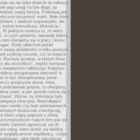
aje się nie tylko dotarcie do odbiorcy,
anie jego uwagi na tyle długo, by
edzieć swoją historię. Podstawą jest
entyczna tożsamość marki. Mała firma
dżetem z wielkimi korporacjami, ale
stylem komunikacji, bliskością i
ą. W praktyce oznacza to, że warto
ić, w czym jesteśmy naprawdę dobrzy,
ściami kierujemy się w pracy i komu
ać. Kiedy właściciel potrafi
o swojej działalności w kilku prostych
ient szybciej rozumie, czy to miejsce
go. Rozmyty przekaz, w którym firma
ko dla wszystkich”, zwykle rozmywa
 w świadomości odbiorców. Kolejnym
t dobrze przygotowana obecność w
usi to być skomplikowany portal.
rczy przejrzysta strona, która
a podstawowe pytania: co oferujemy,
jakiej cenie, w jaki sposób można się z
ktować. Ważne, by informacje były
nawigacja intuicyjna. Niedziałające
stare cenniki czy brak podstawowych
aktowych skutecznie zniechęcają,
e klient zdąży poprosić o ofertę.
rzymierzeńcem małych firm jest też
entów. Zamiast ograniczać się do
ów usług, warto dzielić się wiedzą:
ak wygląda proces współpracy, czego
odziewać, jakie błędy najczęściej