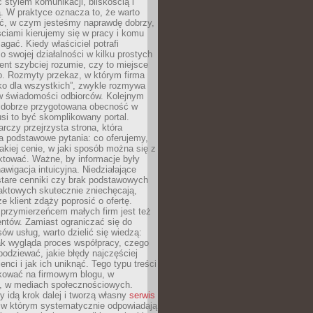
stylem komunikacji, bliskością i
ą. W praktyce oznacza to, że warto
ić, w czym jesteśmy naprawdę dobrzy,
ściami kierujemy się w pracy i komu
ać. Kiedy właściciel potrafi
o swojej działalności w kilku prostych
ient szybciej rozumie, czy to miejsce
go. Rozmyty przekaz, w którym firma
ko dla wszystkich”, zwykle rozmywa
 w świadomości odbiorców. Kolejnym
t dobrze przygotowana obecność w
usi to być skomplikowany portal.
rczy przejrzysta strona, która
a podstawowe pytania: co oferujemy,
jakiej cenie, w jaki sposób można się z
ktować. Ważne, by informacje były
nawigacja intuicyjna. Niedziałające
stare cenniki czy brak podstawowych
aktowych skutecznie zniechęcają,
e klient zdąży poprosić o ofertę.
rzymierzeńcem małych firm jest też
entów. Zamiast ograniczać się do
ów usług, warto dzielić się wiedzą:
ak wygląda proces współpracy, czego
odziewać, jakie błędy najczęściej
ienci i jak ich uniknąć. Tego typu treści
kować na firmowym blogu, w
e, w mediach społecznościowych.
my idą krok dalej i tworzą własny
serwis
w którym systematycznie odpowiadają