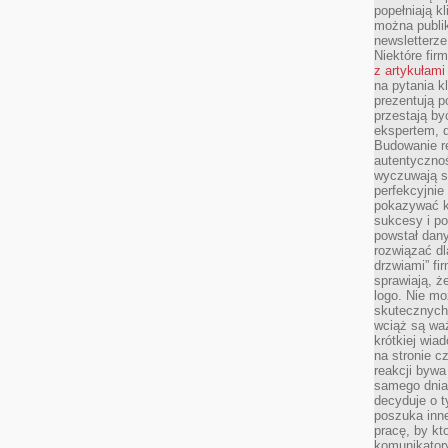
popełniają kl
można publi
newsletterz
Niektóre fir
z artykułami
na pytania kl
prezentują p
przestają by
ekspertem, 
Budowanie re
autentycznoś
wyczuwają s
perfekcyjnie
pokazywać ku
sukcesy i pot
powstał dany
rozwiązać dl
drzwiami” fi
sprawiają, 
logo. Nie mo
skutecznych 
wciąż są waż
krótkiej wia
na stronie 
reakcji byw
samego dnia
decyduje o t
poszuka inne
pracę, by kt
komunikatory