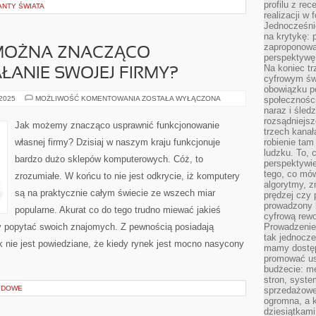
profilu z re
ANTY ŚWIATA
realizacji w
Jednocześni
na krytykę: p
zaproponowa
 MOŻNA ZNACZĄCO
perspektywę.
Na koniec tr
ŁANIE SWOJEJ FIRMY?
cyfrowym św
obowiązku po
W
 2025
MOŻLIWOŚĆ KOMENTOWANIA
ZOSTAŁA WYŁĄCZONA
społeczności
JAKI
naraz i śled
SPOSÓB
rozsądniejs
MOŻNA
Jak możemy znacząco usprawnić funkcjonowanie
ZNACZĄCO
trzech kanała
USPRAWNIĆ
własnej firmy? Dzisiaj w naszym kraju funkcjonuje
robienie tam
DZIAŁANIE
ludzku. To, 
SWOJEJ
bardzo dużo sklepów komputerowych. Cóż, to
FIRMY?
perspektywie,
tego, co mów
zrozumiałe. W końcu to nie jest odkrycie, iż komputery
algorytmy, z
są na praktycznie całym świecie ze wszech miar
prędzej czy 
prowadzony b
popularne. Akurat co do tego trudno miewać jakieś
cyfrową rewo
y popytać swoich znajomych. Z pewnością posiadają
Prowadzenie 
tak jednocześ
k nie jest powiedziane, że kiedy rynek jest mocno nasycony
mamy dostęp
promować usł
budżecie: me
stron, syste
YDOWE
sprzedażowe.
ogromna, a k
dziesiątkam