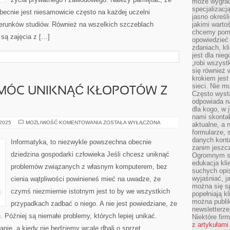
może wygrać 
specjalizacj
obecnie jest niesamowicie często na każdej uczelni
jasno określ
ierunków studiów. Również na wszelkich szczeblach
jakimi warto
chcemy pomag
są zajęcia z […]
opowiedzieć 
zdaniach, kl
jest dla nie
„robi wszyst
się również
krokiem jes
sieci. Nie m
 MÓC UNIKNĄĆ KŁOPOTÓW Z
Często wysta
odpowiada n
dla kogo, w 
nami skonta
CO
 2025
MOŻLIWOŚĆ KOMENTOWANIA
ZOSTAŁA WYŁĄCZONA
aktualne, a 
ZROBIĆ,
formularze, 
ABY
MÓC
danych kont
Informatyka, to niezwykle powszechna obecnie
UNIKNĄĆ
zanim jeszcz
KŁOPOTÓW
dziedzina gospodarki człowieka Jeśli chcesz uniknąć
Ogromnym sp
Z
KOMPUTEREM?
edukacja kli
problemów związanych z własnym komputerem, bez
suchych opis
wyjaśniać, j
cienia wątpliwości powinieneś mieć na uwadze, że
można się sp
czymś niezmiernie istotnym jest to by we wszystkich
popełniają kl
można publi
przypadkach zadbać o niego. A nie jest powiedziane, że
newsletterz
 Później są niemałe problemy, których lepiej unikać.
Niektóre fir
z artykułami
anie, a kiedy nie będziemy wcale dbali o sprzęt