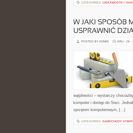
CATEGORIES:
CIEKAWOSTKI I GIG
W JAKI SPOSÓB
USPRAWNIĆ DZIA
POSTED BY ADMIN
GRU - 29 -
wątpliwości – wystarczy chociażb
komputer i dostęp do Sieci. Jedna
sprzętem komputerowym, […]
CATEGORIES:
SAMOCHODY HYBR