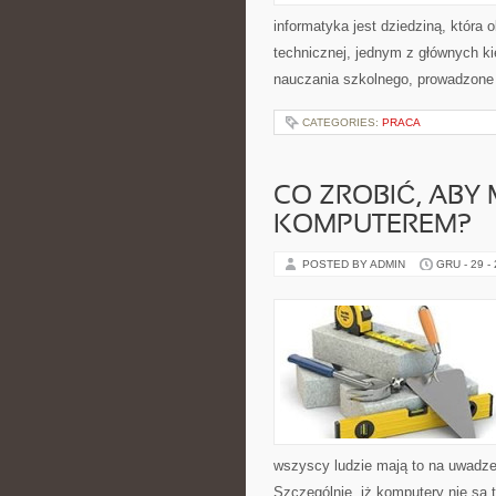
informatyka jest dziedziną, która 
technicznej, jednym z głównych k
nauczania szkolnego, prowadzone 
CATEGORIES:
PRACA
CO ZROBIĆ, ABY
KOMPUTEREM?
POSTED BY ADMIN
GRU - 29 -
wszyscy ludzie mają to na uwadze.
Szczególnie, iż komputery nie są t