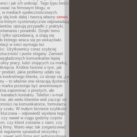
ienci i jak ich uniknąć. Tego typu treści
kować na firmowym blogu, w
e, w mediach społecznościowych.
my idą krok dalej i tworzą własny
serwis
w którym systematycznie odpowiadają
ientów, opisują przypadki z praktyki,
orównania i poradniki. Dzięki temu
ć tylko sprzedawcą, a stają się
do którego wraca się po wskazówki.
lacji w sieci wymaga też
ci. Użytkownicy coraz szybciej
ztuczność i puste slogany. Zamiast
 wygładzonych komunikatów lepiej
lisy pracy, ludzi stojących za marką,
knięcia. Krótkie historie o tym, jak
 produkt, jakie problemy udało się
a konkretnego klienta, co dzieje się „za
rmy – to właśnie one skracają dystans i
że marka przestaje być anonimowym
żna zapominać o prostych, ale
kanałach kontaktu. Telefon i e-mail
ne, ale wielu klientów woli zacząć od
domości na komunikatorze, formularza
czy czatu. W małym biznesie szybkość
a kluczowa – odpowiedź wysłana tego
 czy nawet w ciągu godziny często
ym, czy klient zostanie z nami, czy
j firmy. Warto więc tak zorganizować
oś regularnie sprawdzał skrzynkę i
, nawet jeśli firma jest jednoosobowa.