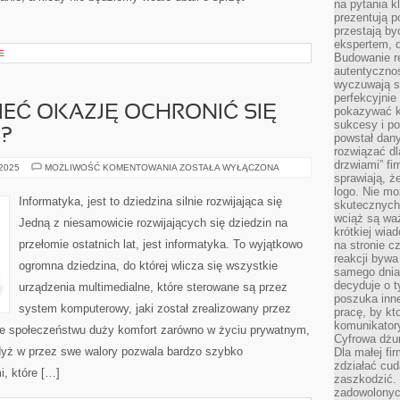
na pytania kl
prezentują p
przestają by
ekspertem, 
E
Budowanie re
autentycznoś
wyczuwają s
perfekcyjnie
MIEĆ OKAZJĘ OCHRONIĆ SIĘ
pokazywać ku
sukcesy i pot
?
powstał dany
rozwiązać dl
drzwiami” fi
CO
 2025
MOŻLIWOŚĆ KOMENTOWANIA
ZOSTAŁA WYŁĄCZONA
ROBIĆ,
sprawiają, 
ABY
logo. Nie mo
MIEĆ
Informatyka, jest to dziedzina silnie rozwijająca się
skutecznych 
OKAZJĘ
OCHRONIĆ
wciąż są waż
Jedną z niesamowicie rozwijających się dziedzin na
SIĘ
krótkiej wia
PRZED
przełomie ostatnich lat, jest informatyka. To wyjątkowo
na stronie 
WIRUSAMI?
reakcji byw
ogromna dziedzina, do której wlicza się wszystkie
samego dnia
decyduje o t
urządzenia multimedialne, które sterowane są przez
poszuka inne
system komputerowy, jaki został zrealizowany przez
pracę, by kt
komunikatory
uje społeczeństwu duży komfort zarówno w życiu prywatnym,
Cyfrowa dżun
dyż w przez swe walory pozwala bardzo szybko
Dla małej fir
zdziałać cud
, które […]
zaszkodzić. 
zadowolonych