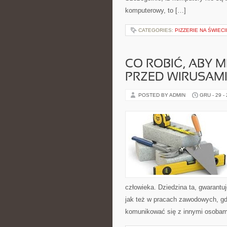
komputerowy, to […]
CATEGORIES:
PIZZERIE NA ŚWIECI
CO ROBIĆ, ABY 
PRZED WIRUSAMI
POSTED BY ADMIN
GRU - 29 -
człowieka. Dziedzina ta, gwarant
jak też w pracach zawodowych, g
komunikować się z innymi osobami