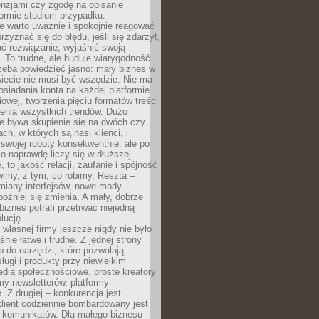
cenzjami czy zgodę na opisanie
 formie studium przypadku.
e warto uważnie i spokojnie reagować
rzyznać się do błędu, jeśli się zdarzył,
ć rozwiązanie, wyjaśnić swoją
 To trudne, ale buduje wiarygodność.
zeba powiedzieć jasno: mały biznes w
iecie nie musi być wszędzie. Nie ma
siadania konta na każdej platformie
owej, tworzenia pięciu formatów treści
zenia wszystkich trendów. Dużo
ze bywa skupienie się na dwóch czy
ch, w których są nasi klienci, i
 swojej roboty konsekwentnie, ale po
co naprawdę liczy się w dłuższej
 to jakość relacji, zaufanie i spójność
imy, z tym, co robimy. Reszta –
miany interfejsów, nowe mody –
później się zmienia. A mały, dobrze
iznes potrafi przetrwać niejedną
lucję.
własnej firmy jeszcze nigdy nie było
nie łatwe i trudne. Z jednej strony
 do narzędzi, które pozwalają
ugi i produkty przy niewielkim
dia społecznościowe, proste kreatory
my newsletterów, platformy
 Z drugiej – konkurencja jest
lient codziennie bombardowany jest
i komunikatów. Dla małego biznesu