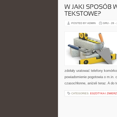
W JAKI SPOSÓB 
TEKSTOWE?
POSTED BY ADMIN
GRU - 28 -
zdołały uratować telefony komórk
powiadomienie pogotowia o m.in. c
czasochłonne, aniżeli teraz. A do 
CATEGORIES:
EGZOTYKA I ZWIER