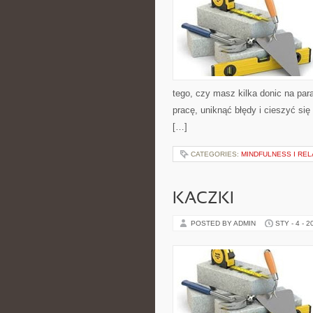
tego, czy masz kilka donic na para
pracę, uniknąć błędy i cieszyć s
[…]
CATEGORIES:
MINDFULNESS I RE
KACZKI
POSTED BY ADMIN
STY - 4 - 2