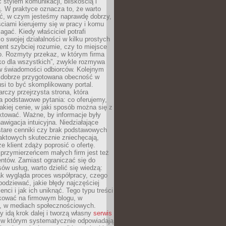
stylem komunikacji, bliskością i
ą. W praktyce oznacza to, że warto
ić, w czym jesteśmy naprawdę dobrzy,
ściami kierujemy się w pracy i komu
ać. Kiedy właściciel potrafi
o swojej działalności w kilku prostych
ient szybciej rozumie, czy to miejsce
go. Rozmyty przekaz, w którym firma
ko dla wszystkich”, zwykle rozmywa
 w świadomości odbiorców. Kolejnym
t dobrze przygotowana obecność w
usi to być skomplikowany portal.
rczy przejrzysta strona, która
a podstawowe pytania: co oferujemy,
jakiej cenie, w jaki sposób można się z
ktować. Ważne, by informacje były
nawigacja intuicyjna. Niedziałające
stare cenniki czy brak podstawowych
aktowych skutecznie zniechęcają,
e klient zdąży poprosić o ofertę.
rzymierzeńcem małych firm jest też
entów. Zamiast ograniczać się do
ów usług, warto dzielić się wiedzą:
ak wygląda proces współpracy, czego
odziewać, jakie błędy najczęściej
ienci i jak ich uniknąć. Tego typu treści
kować na firmowym blogu, w
e, w mediach społecznościowych.
my idą krok dalej i tworzą własny
serwis
w którym systematycznie odpowiadają