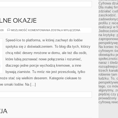
Cyfrowa dżun
Dla małej fir
zdziałać cud
zaszkodzić. 
zadowolonych
LNE OKAZJE
profilu z re
realizacji w
LODY
026
MOŻLIWOŚĆ KOMENTOWANIA
ZOSTAŁA WYŁĄCZONA
Jednocześni
NA
na krytykę: p
SPECJALNE
zaproponowa
OKAZJE
Speed-Ice to platforma, w której zachwyt do lodów
perspektywę.
spotyka się z doświadczeniem. To blog dla tych, którzy
Na koniec tr
cyfrowym św
chcą robić desery mrożone w domu, ale też dla osób,
obowiązku po
społeczności
które lubią poznawać nowe połączenia i rozumieć,
naraz i śled
dlaczego jedne porcje wychodzą kremowe, a inne
rozsądniejs
trzech kanała
bywają ziarniste. Tu mróz nie jest przeszkodą, tylko
robienie tam
oże stać się wielkim deserem. Kategorie ciekawe to
ludzku. To, 
perspektywie,
owe smaki lodów. Na […]
tego, co mów
algorytmy, z
prędzej czy 
prowadzony b
cyfrową rewo
CJA