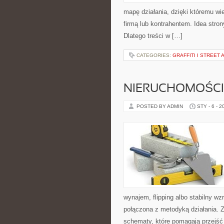
mapę działania, dzięki któremu w
firmą lub kontrahentem. Idea stro
Dlatego treści w […]
CATEGORIES:
GRAFFITI I STREET 
NIERUCHOMOŚCI
POSTED BY ADMIN
STY - 6 - 2
wynajem, flipping albo stabilny w
połączona z metodyką działania. Za
schematy, które pomagają przejść