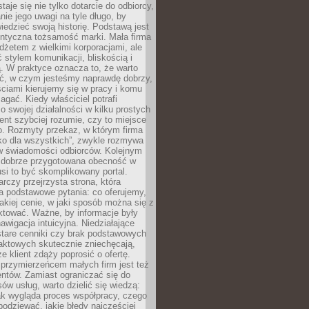
aje się nie tylko dotarcie do odbiorcy,
anie jego uwagi na tyle długo, by
edzieć swoją historię. Podstawą jest
entyczna tożsamość marki. Mała firma
dżetem z wielkimi korporacjami, ale
stylem komunikacji, bliskością i
ą. W praktyce oznacza to, że warto
ić, w czym jesteśmy naprawdę dobrzy,
ściami kierujemy się w pracy i komu
ać. Kiedy właściciel potrafi
o swojej działalności w kilku prostych
ient szybciej rozumie, czy to miejsce
go. Rozmyty przekaz, w którym firma
ko dla wszystkich”, zwykle rozmywa
 w świadomości odbiorców. Kolejnym
t dobrze przygotowana obecność w
usi to być skomplikowany portal.
rczy przejrzysta strona, która
a podstawowe pytania: co oferujemy,
jakiej cenie, w jaki sposób można się z
ktować. Ważne, by informacje były
nawigacja intuicyjna. Niedziałające
stare cenniki czy brak podstawowych
aktowych skutecznie zniechęcają,
e klient zdąży poprosić o ofertę.
rzymierzeńcem małych firm jest też
entów. Zamiast ograniczać się do
ów usług, warto dzielić się wiedzą:
ak wygląda proces współpracy, czego
odziewać, jakie błędy najczęściej