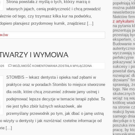
Strona powstała z myślą o tych, którzy marzą o
popełniają kl
można publi
własnych jajach, cenią praktyczność i chcą prowadzić
newsletterz
leżnie od tego, czy trzymasz kilka kur na podwórku,
Niektóre fir
z artykułami
dopiero planujesz przydomowy kurnik, znajdziesz […]
na pytania kl
prezentują p
przestają by
UKÓW
ekspertem, 
Budowanie re
autentycznoś
wyczuwają s
 TWARZY I WYMOWA
perfekcyjnie
pokazywać ku
ZĘBY,
026
MOŻLIWOŚĆ KOMENTOWANIA
ZOSTAŁA WYŁĄCZONA
sukcesy i pot
ESTETYKA
powstał dany
TWARZY
rozwiązać dl
I
STOMBIS – lekarz dentysta i opieka nad zębami w
WYMOWA
drzwiami” fi
praktyce oraz w poradach Stombis to miejsce stworzone
sprawiają, 
logo. Nie mo
dla osób, które chcą zrozumieć zdrowie jamy ustnej i
skutecznych 
wciąż są waż
podejmować lepsze decyzje w temacie terapii zębów. To
krótkiej wia
nie jest tylko zbiór luźnych wskazówek, ale
na stronie 
reakcji byw
przemyślany przewodnik po tym, jak dbać o jamę ustną
samego dnia
o wizyty u dentysty i jak rozróżniać rzetelne informacje od
decyduje o t
poszuka inne
rie […]
pracę, by kt
komunikatory