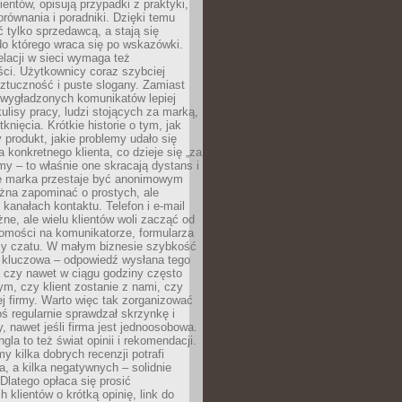
ientów, opisują przypadki z praktyki,
orównania i poradniki. Dzięki temu
ć tylko sprzedawcą, a stają się
do którego wraca się po wskazówki.
lacji w sieci wymaga też
ci. Użytkownicy coraz szybciej
ztuczność i puste slogany. Zamiast
 wygładzonych komunikatów lepiej
lisy pracy, ludzi stojących za marką,
knięcia. Krótkie historie o tym, jak
 produkt, jakie problemy udało się
a konkretnego klienta, co dzieje się „za
rmy – to właśnie one skracają dystans i
że marka przestaje być anonimowym
żna zapominać o prostych, ale
kanałach kontaktu. Telefon i e-mail
ne, ale wielu klientów woli zacząć od
domości na komunikatorze, formularza
czy czatu. W małym biznesie szybkość
a kluczowa – odpowiedź wysłana tego
 czy nawet w ciągu godziny często
ym, czy klient zostanie z nami, czy
j firmy. Warto więc tak zorganizować
oś regularnie sprawdzał skrzynkę i
, nawet jeśli firma jest jednoosobowa.
gla to też świat opinii i rekomendacji.
my kilka dobrych recenzji potrafi
a, a kilka negatywnych – solidnie
Dlatego opłaca się prosić
 klientów o krótką opinię, link do