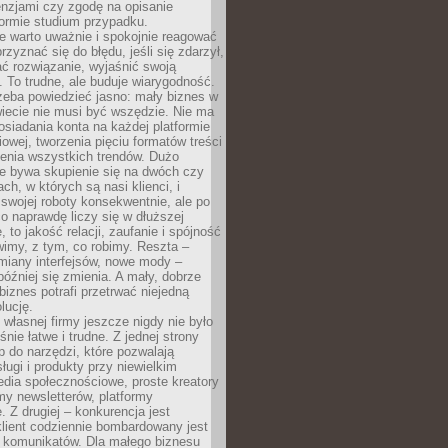
cenzjami czy zgodę na opisanie
 formie studium przypadku.
e warto uważnie i spokojnie reagować
rzyznać się do błędu, jeśli się zdarzył,
ć rozwiązanie, wyjaśnić swoją
 To trudne, ale buduje wiarygodność.
zeba powiedzieć jasno: mały biznes w
iecie nie musi być wszędzie. Nie ma
siadania konta na każdej platformie
owej, tworzenia pięciu formatów treści
zenia wszystkich trendów. Dużo
ze bywa skupienie się na dwóch czy
ch, w których są nasi klienci, i
 swojej roboty konsekwentnie, ale po
co naprawdę liczy się w dłuższej
 to jakość relacji, zaufanie i spójność
imy, z tym, co robimy. Reszta –
miany interfejsów, nowe mody –
później się zmienia. A mały, dobrze
iznes potrafi przetrwać niejedną
lucję.
własnej firmy jeszcze nigdy nie było
nie łatwe i trudne. Z jednej strony
 do narzędzi, które pozwalają
ugi i produkty przy niewielkim
dia społecznościowe, proste kreatory
my newsletterów, platformy
 Z drugiej – konkurencja jest
lient codziennie bombardowany jest
i komunikatów. Dla małego biznesu