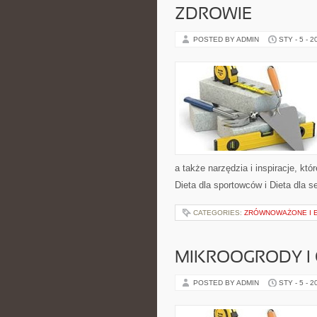
ZDROWIE
POSTED BY ADMIN
STY - 5 - 2
a także narzędzia i inspiracje, kt
Dieta dla sportowców i Dieta dla s
CATEGORIES:
ZRÓWNOWAŻONE I 
MIKROOGRODY I
POSTED BY ADMIN
STY - 5 - 2