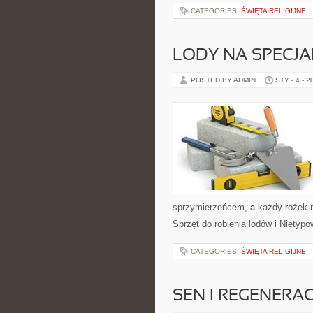
CATEGORIES:
ŚWIĘTA RELIGIJNE
LODY NA SPECJA
POSTED BY ADMIN
STY - 4 - 2
sprzymierzeńcem, a każdy rożek m
Sprzęt do robienia lodów i Nietyp
CATEGORIES:
ŚWIĘTA RELIGIJNE
SEN I REGENERA