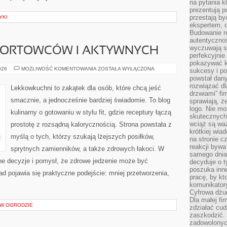
na pytania kl
prezentują p
przestają by
YKI
ekspertem, 
Budowanie re
autentycznoś
wyczuwają s
PORTOWCÓW I AKTYWNYCH
perfekcyjnie
pokazywać ku
KUCHNIA
026
MOŻLIWOŚĆ KOMENTOWANIA
ZOSTAŁA WYŁĄCZONA
sukcesy i pot
DLA
powstał dany
SPORTOWCÓW
I
rozwiązać dl
Lekkowkuchni to zakątek dla osób, które chcą jeść
AKTYWNYCH
drzwiami” fi
smacznie, a jednocześnie bardziej świadomie. To blog
sprawiają, 
logo. Nie mo
kulinarny o gotowaniu w stylu fit, gdzie receptury łączą
skutecznych 
wciąż są waż
prostotę z rozsądną kalorycznością. Strona powstała z
krótkiej wia
myślą o tych, którzy szukają lżejszych posiłków,
na stronie 
reakcji byw
sprytnych zamienników, a także zdrowych łakoci. W
samego dnia
e decyzje i pomysł, że zdrowe jedzenie może być
decyduje o t
poszuka inne
 pojawia się praktyczne podejście: mniej przetworzenia,
pracę, by kt
komunikatory
Cyfrowa dżun
Dla małej fir
 W OGRODZIE
zdziałać cud
zaszkodzić. 
zadowolonych