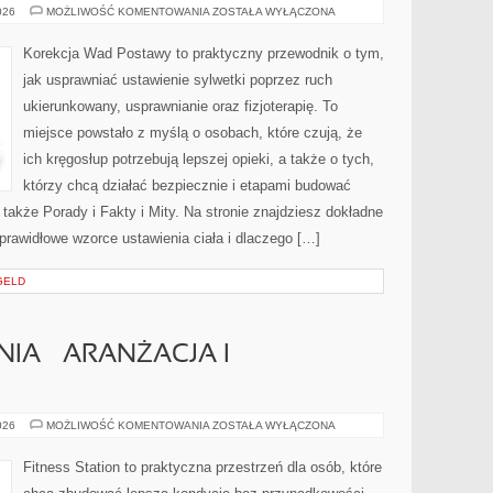
SEN
026
MOŻLIWOŚĆ KOMENTOWANIA
ZOSTAŁA WYŁĄCZONA
I
REGENERACJA
Korekcja Wad Postawy to praktyczny przewodnik o tym,
jak usprawniać ustawienie sylwetki poprzez ruch
ukierunkowany, usprawnianie oraz fizjoterapię. To
miejsce powstało z myślą o osobach, które czują, że
ich kręgosłup potrzebują lepszej opieki, a także o tych,
którzy chcą działać bezpiecznie i etapami budować
 także Porady i Fakty i Mity. Na stronie znajdziesz dokładne
eprawidłowe wzorce ustawienia ciała i dlaczego […]
GELD
A – ARANŻACJA I
DOMOWA
026
MOŻLIWOŚĆ KOMENTOWANIA
ZOSTAŁA WYŁĄCZONA
SIŁOWNIA
–
ARANŻACJA
Fitness Station to praktyczna przestrzeń dla osób, które
I
WYPOSAŻENIE