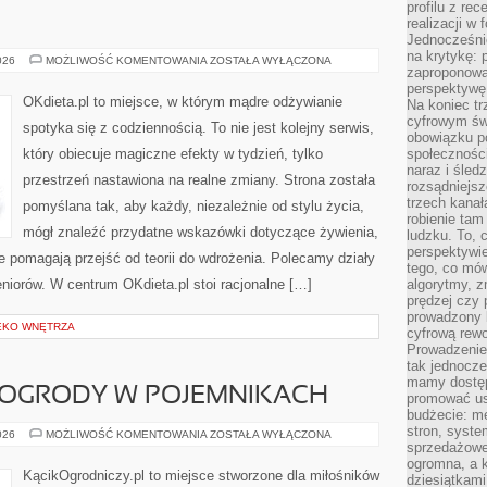
profilu z re
realizacji w
Jednocześni
na krytykę: p
ZDROWIE
026
MOŻLIWOŚĆ KOMENTOWANIA
ZOSTAŁA WYŁĄCZONA
zaproponowa
perspektywę.
OKdieta.pl to miejsce, w którym mądre odżywianie
Na koniec tr
cyfrowym św
spotyka się z codziennością. To nie jest kolejny serwis,
obowiązku po
który obiecuje magiczne efekty w tydzień, tylko
społeczności
naraz i śled
przestrzeń nastawiona na realne zmiany. Strona została
rozsądniejs
trzech kanała
pomyślana tak, aby każdy, niezależnie od stylu życia,
robienie tam
mógł znaleźć przydatne wskazówki dotyczące żywienia,
ludzku. To, 
perspektywie,
óre pomagają przejść od teorii do wdrożenia. Polecamy działy
tego, co mów
eniorów. W centrum OKdieta.pl stoi racjonalne […]
algorytmy, z
prędzej czy 
prowadzony b
EKO WNĘTRZA
cyfrową rewo
Prowadzenie 
tak jednocześ
mamy dostęp
 OGRODY W POJEMNIKACH
promować usł
budżecie: me
stron, syste
MIKROOGRODY
026
MOŻLIWOŚĆ KOMENTOWANIA
ZOSTAŁA WYŁĄCZONA
I
sprzedażowe.
OGRODY
ogromna, a k
W
KącikOgrodniczy.pl to miejsce stworzone dla miłośników
dziesiątkam
POJEMNIKACH