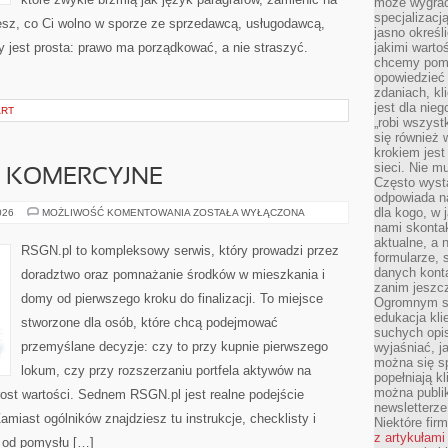
może wygrać 
specjalizacj
iesz, co Ci wolno w sporze ze sprzedawcą, usługodawcą,
jasno określ
ny jest prosta: prawo ma porządkować, a nie straszyć.
jakimi warto
chcemy pomag
opowiedzieć 
zdaniach, kl
jest dla nie
ART
„robi wszyst
się również
krokiem jes
sieci. Nie m
 KOMERCYJNE
Często wysta
odpowiada n
dla kogo, w 
NIERUCHOMOŚCI
026
MOŻLIWOŚĆ KOMENTOWANIA
ZOSTAŁA WYŁĄCZONA
KOMERCYJNE
nami skonta
aktualne, a 
RSGN.pl to kompleksowy serwis, który prowadzi przez
formularze, 
danych kont
doradztwo oraz pomnażanie środków w mieszkania i
zanim jeszcz
domy od pierwszego kroku do finalizacji. To miejsce
Ogromnym sp
edukacja kli
stworzone dla osób, które chcą podejmować
suchych opis
przemyślane decyzje: czy to przy kupnie pierwszego
wyjaśniać, j
można się sp
lokum, czy przy rozszerzaniu portfela aktywów na
popełniają kl
można publi
zrost wartości. Sednem RSGN.pl jest realne podejście
newsletterz
miast ogólników znajdziesz tu instrukcje, checklisty i
Niektóre fir
z artykułami
 od pomysłu […]