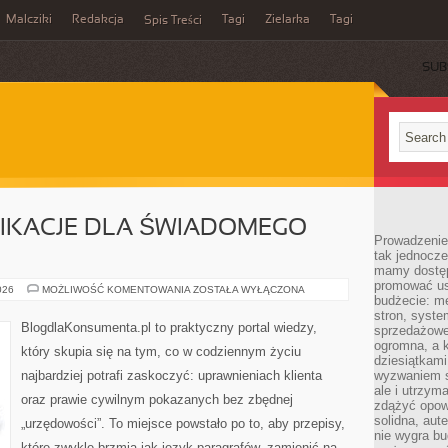
Malcziki
Redakcja
Tagi
Zielarka
Tagi
Spis Treści
SUB
LIKACJE DLA ŚWIADOMEGO
Prowadzenie 
tak jednocześ
mamy dostęp
promować usł
NARZĘDZIA
026
MOŻLIWOŚĆ KOMENTOWANIA
ZOSTAŁA WYŁĄCZONA
budżecie: me
I
APLIKACJE
stron, syste
DLA
BlogdlaKonsumenta.pl to praktyczny portal wiedzy,
sprzedażowe.
ŚWIADOMEGO
KONSUMENTA
ogromna, a k
który skupia się na tym, co w codziennym życiu
dziesiątkam
najbardziej potrafi zaskoczyć: uprawnieniach klienta
wyzwaniem st
ale i utrzym
oraz prawie cywilnym pokazanych bez zbędnej
zdążyć opowi
solidna, aut
„urzędowości”. To miejsce powstało po to, aby przepisy,
nie wygra bu
które zwykle brzmią jak język paragrafów, zamienić na