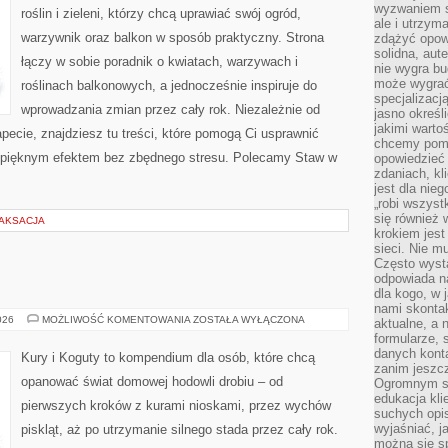
wyzwaniem st
roślin i zieleni, którzy chcą uprawiać swój ogród,
ale i utrzym
warzywnik oraz balkon w sposób praktyczny. Strona
zdążyć opowi
solidna, aut
łączy w sobie poradnik o kwiatach, warzywach i
nie wygra bu
może wygrać 
roślinach balkonowych, a jednocześnie inspiruje do
specjalizacj
wprowadzania zmian przez cały rok. Niezależnie od
jasno określ
jakimi warto
pecie, znajdziesz tu treści, które pomogą Ci usprawnić
chcemy pomag
ię pięknym efektem bez zbędnego stresu. Polecamy Staw w
opowiedzieć 
zdaniach, kl
jest dla nie
„robi wszyst
się również
LAKSACJA
krokiem jes
sieci. Nie m
Często wysta
odpowiada n
dla kogo, w 
nami skonta
KACZKI
026
MOŻLIWOŚĆ KOMENTOWANIA
ZOSTAŁA WYŁĄCZONA
aktualne, a 
formularze, 
danych kont
Kury i Koguty to kompendium dla osób, które chcą
zanim jeszcz
opanować świat domowej hodowli drobiu – od
Ogromnym sp
edukacja kli
pierwszych kroków z kurami nioskami, przez wychów
suchych opis
wyjaśniać, j
piskląt, aż po utrzymanie silnego stada przez cały rok.
można się sp