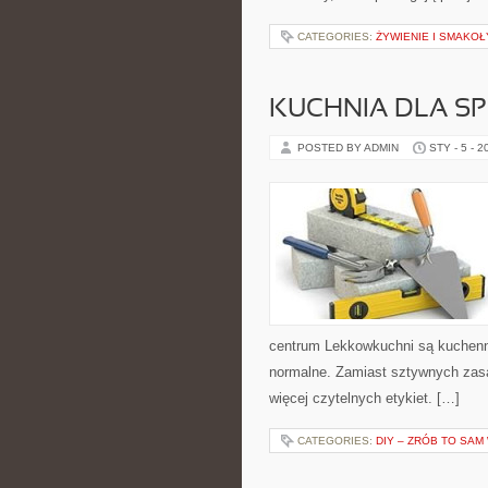
CATEGORIES:
ŻYWIENIE I SMAKOŁ
KUCHNIA DLA S
POSTED BY ADMIN
STY - 5 - 2
centrum Lekkowkuchni są kuchenn
normalne. Zamiast sztywnych zasad
więcej czytelnych etykiet. […]
CATEGORIES:
DIY – ZRÓB TO SAM