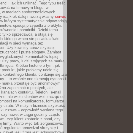
ienci i jak ich uniknąć. Tego typu treści
kować na firmowym blogu, w
e, w mediach społecznościowych.
my idą krok dalej i tworzą własny
serwis
w którym systematycznie odpowiadają
ientów, opisują przypadki z praktyki,
orównania i poradniki. Dzięki temu
ć tylko sprzedawcą, a stają się
do którego wraca się po wskazówki.
lacji w sieci wymaga też
ci. Użytkownicy coraz szybciej
ztuczność i puste slogany. Zamiast
 wygładzonych komunikatów lepiej
lisy pracy, ludzi stojących za marką,
knięcia. Krótkie historie o tym, jak
 produkt, jakie problemy udało się
a konkretnego klienta, co dzieje się „za
rmy – to właśnie one skracają dystans i
że marka przestaje być anonimowym
żna zapominać o prostych, ale
kanałach kontaktu. Telefon i e-mail
ne, ale wielu klientów woli zacząć od
domości na komunikatorze, formularza
czy czatu. W małym biznesie szybkość
a kluczowa – odpowiedź wysłana tego
 czy nawet w ciągu godziny często
ym, czy klient zostanie z nami, czy
j firmy. Warto więc tak zorganizować
oś regularnie sprawdzał skrzynkę i
, nawet jeśli firma jest jednoosobowa.