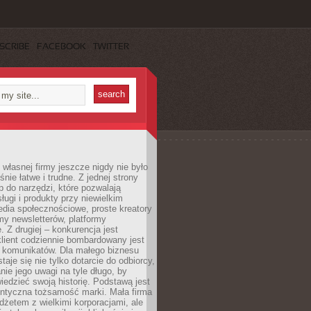
SCRIBE
FACEBOOK
TWITTER
własnej firmy jeszcze nigdy nie było
nie łatwe i trudne. Z jednej strony
 do narzędzi, które pozwalają
ugi i produkty przy niewielkim
dia społecznościowe, proste kreatory
my newsletterów, platformy
 Z drugiej – konkurencja jest
lient codziennie bombardowany jest
i komunikatów. Dla małego biznesu
aje się nie tylko dotarcie do odbiorcy,
anie jego uwagi na tyle długo, by
edzieć swoją historię. Podstawą jest
entyczna tożsamość marki. Mała firma
dżetem z wielkimi korporacjami, ale