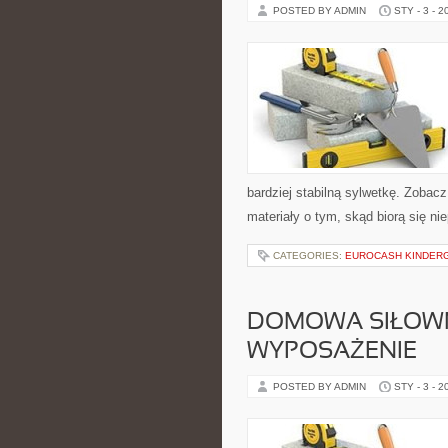
POSTED BY ADMIN
STY - 3 - 2
bardziej stabilną sylwetkę. Zobacz
materiały o tym, skąd biorą się ni
CATEGORIES:
EUROCASH KINDER
DOMOWA SIŁOWNI
WYPOSAŻENIE
POSTED BY ADMIN
STY - 3 - 2