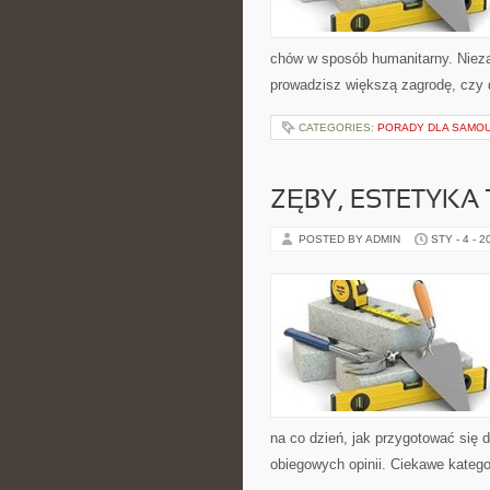
chów w sposób humanitarny. Nieza
prowadzisz większą zagrodę, czy 
CATEGORIES:
PORADY DLA SAMO
ZĘBY, ESTETYKA
POSTED BY ADMIN
STY - 4 - 2
na co dzień, jak przygotować się d
obiegowych opinii. Ciekawe katego