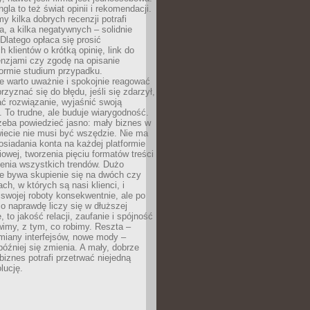
gla to też świat opinii i rekomendacji.
my kilka dobrych recenzji potrafi
a, a kilka negatywnych – solidnie
Dlatego opłaca się prosić
 klientów o krótką opinię, link do
cenzjami czy zgodę na opisanie
 formie studium przypadku.
e warto uważnie i spokojnie reagować
rzyznać się do błędu, jeśli się zdarzył,
ć rozwiązanie, wyjaśnić swoją
 To trudne, ale buduje wiarygodność.
zeba powiedzieć jasno: mały biznes w
iecie nie musi być wszędzie. Nie ma
siadania konta na każdej platformie
owej, tworzenia pięciu formatów treści
zenia wszystkich trendów. Dużo
ze bywa skupienie się na dwóch czy
ch, w których są nasi klienci, i
 swojej roboty konsekwentnie, ale po
co naprawdę liczy się w dłuższej
 to jakość relacji, zaufanie i spójność
imy, z tym, co robimy. Reszta –
miany interfejsów, nowe mody –
później się zmienia. A mały, dobrze
iznes potrafi przetrwać niejedną
lucję.